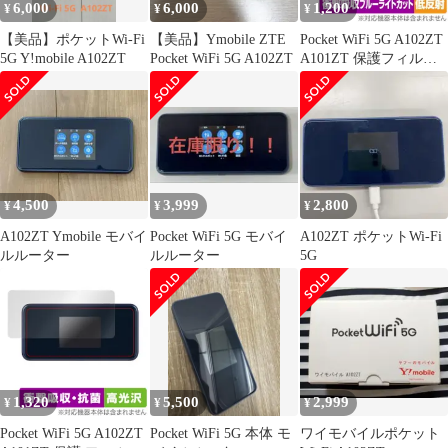
6,000
6,000
1,200
¥
¥
¥
【美品】ポケットWi-Fi
【美品】Ymobile ZTE
Pocket WiFi 5G A102ZT
5G Y!mobile A102ZT
Pocket WiFi 5G A102ZT
A101ZT 保護フィルム
OverLay Absorber 低反
射 for ポケット ワイフ
ァイ 5G 衝撃吸収 反射
防止 ブルーライトカッ
ト
4,500
3,999
2,800
¥
¥
¥
A102ZT Ymobile モバイ
Pocket WiFi 5G モバイ
A102ZT ポケットWi-Fi
ルルーター
ルルーター
5G
1,320
5,500
2,999
¥
¥
¥
Pocket WiFi 5G A102ZT
Pocket WiFi 5G 本体 モ
ワイモバイルポケット