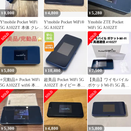
8,000
4,800
5,280
¥
¥
¥
Y!mobile Pocket WiFi
Y!mobile Pocket WiFi®
Ymobile ZTE Pocket
5G A102ZT 本体 クレー
5G A102ZT
WiFi 5G A102ZT
ドル
5,800
10,400
7,500
¥
¥
¥
⭐️完動品⭐️ Pocket WiFi
超美品 Pocket WiFi 5G
【美品】ワイモバイル
5G A102ZT wifi6 本体
A102ZT ネイビー 本体
ポケットWi-Fi 5G 高速
中古
即日発送 土日祝発送
通信 A102ZT
OK あすつく
5,300
4,800
5,800
¥
¥
¥