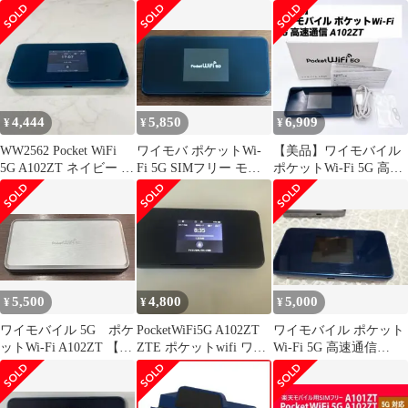
モバイル
ル対応ポケットWiFi 5G
大容量
4,444
5,850
6,909
¥
¥
¥
WW2562 Pocket WiFi
ワイモバ ポケットWi-
【美品】ワイモバイル
5G A102ZT ネイビー 本
Fi 5G SIMフリー モバ
ポケットWi-Fi 5G 高速
体
イルルーター A102ZT
通信 A102ZT
5,500
4,800
5,000
¥
¥
¥
ワイモバイル 5G ポケ
PocketWiFi5G A102ZT
ワイモバイル ポケット
ットWi-Fi A102ZT 【中
ZTE ポケットwifi ワイ
Wi-Fi 5G 高速通信
古/本体のみ】
モバイル
A102ZT