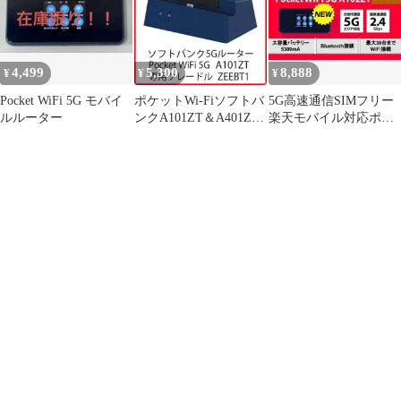
4,499
5,300
8,888
¥
¥
¥
Pocket WiFi 5G モバイ
ポケットWi-Fiソフトバ
5G高速通信SIMフリー
ルルーター
ンクA101ZT＆A401ZT
楽天モバイル対応ポケ
用クレードルZEEBT1
ットWiFi 5G大容量バッ
テリー