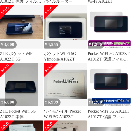
A101ZT 保護 フィルム
バイルルーター
Wi-Fi A102ZT
OverLay Absorber 高光
沢 for ポケット ワイフ
ァイ 5G 衝撃吸収 高光
沢
3,000
4,555
1,200
¥
¥
¥
ZTE ポケットWiFi
ポケットWi-Fi 5G
Pocket WiFi 5G A102ZT
A102ZT 5G
Y!mobile A102ZT
A101ZT 保護フィルム
OverLay FLEX 高光沢
for ポケット ワイファ
イ 5G 液晶保護 曲面対
応 柔軟素材 衝撃吸収
透明
6,000
6,999
1,200
¥
¥
¥
ZTE Pocket WiFi 5G
ワイモバイル Pocket
Pocket WiFi 5G A102ZT
A102ZT 本体
WiFi 5G A102ZT
A101ZT 保護 フィルム
OverLay Eye Protector
9H for ポケット ワイフ