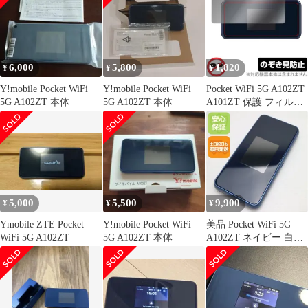
ァイ 5G 液晶保護 高硬
度 ブルーライトカット
6,000
5,800
1,820
¥
¥
¥
Y!mobile Pocket WiFi
Y!mobile Pocket WiFi
Pocket WiFi 5G A102ZT
5G A102ZT 本体
5G A102ZT 本体
A101ZT 保護 フィルム
OverLay Secret for ポケ
ット ワイファイ 5G 液
晶保護 プライバシーフ
ィルター 覗き見防止
5,000
5,500
9,900
¥
¥
¥
Ymobile ZTE Pocket
Y!mobile Pocket WiFi
美品 Pocket WiFi 5G
WiFi 5G A102ZT
5G A102ZT 本体
A102ZT ネイビー 白ロ
ム 本体 即日発送 土日
祝発送OK あすつく