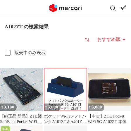
A102ZT の検索結果
並び替え
販売中のみ表示
3,180
5,600
6,800
¥
¥
¥
【純正品 新品】ZTE製
ポケットWi-Fiソフトバ
【中古】ZTE Pocket
SoftBank Pocket WiFi 5G
ンクA101ZT＆A401ZT
WiFi 5G A102ZT 本体
A101ZT / Y!mobile
用クレードルZEEBT1