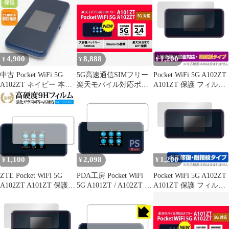
Pocket WiFi 5G A102ZT
交換用電池パック
ZEBBT1 ZEBBU1 3.85V
5900mAh 1個
4,900
8,888
1,200
¥
¥
¥
中古 Pocket WiFi 5G
5G高速通信SIMフリー
Pocket WiFi 5G A102ZT
A102ZT ネイビー 本体
楽天モバイル対応ポケ
A101ZT 保護 フィルム
即日発送 土日祝発送
ットWiFi 5G大容量バッ
OverLay FLEX 低反射
OK あすつく
テリー
for ポケット ワイファ
イ 5G 曲面対応 柔軟素
材 反射防止 衝撃吸収
1,100
2,098
1,200
¥
¥
¥
ZTE Pocket WiFi 5G
PDA工房 Pocket WiFi
Pocket WiFi 5G A102ZT
A102ZT A101ZT 保護
5G A101ZT / A102ZT /
A101ZT 保護 フィルム
フィルム 強化ガラス と
A401ZT 対応
OverLay Magic for ポケ
同等の 高硬度9H ブル
PerfectShield 保護 フィ
ット ワイファイ 5G 液
ーライトカット クリア
ルム 反射低減 防指紋
晶保護 傷修復 耐指紋
光沢タイプ 改訂版
日本製
指紋防止 コーティング