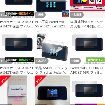
1,200
998
8,888
¥
¥
¥
Pocket WiFi 5G A102ZT
PDA工房 Pocket WiFi
5G高速通信SIMフリー
A101ZT 保護 フィルム
5G A101ZT / A102ZT /
楽天モバイル対応ポケ
OverLay 9H Plus for ポ
A401ZT 対応
ットWiFi 5G大容量バッ
ケット ワイファイ 5G
PerfectShield Plus 保護
テリー
9H 高硬度 反射防止
フィルム 反射低減 防指
紋 日本製
1,200
2,233
900
¥
¥
¥
Pocket WiFi 5G A102ZT
新品 ASDEC アスデッ
Pocket WiFi 5G A102ZT
A101ZT 保護 フィルム
ク フィルム Pocket WiFi
A101ZT 保護 フィルム
OverLay 9H Brilliant for
5G A501ZT / A101ZT /
OverLay Brilliant for ポ
ポケット ワイファイ
A102ZT用 アンチグレ
ケット ワイファイ 5G
5G 9H 高硬度 透明 高光
ア カメラ保護 割れない
液晶保護 指紋がつきに
沢
さらさら 日本製 マット
くい 指紋防止 高光沢
反射防止 指紋防
止/NGB-A501ZT-Z