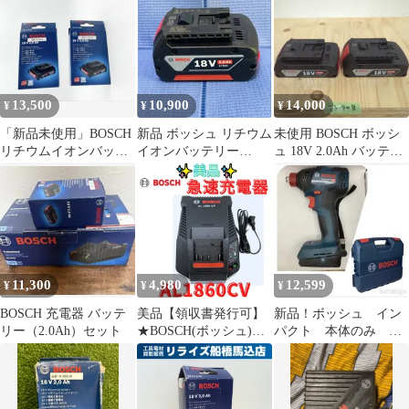
13,500
10,900
14,000
¥
¥
¥
「新品未使用」BOSCH
新品 ボッシュ リチウム
未使用 BOSCH ボッシ
リチウムイオンバッテ
イオンバッテリー
ュ 18V 2.0Ah バッテリ
リー A1820LIB 2個セッ
A1850LIB 18V 5.0Ah
ー 2個セット
ト
11,300
4,980
12,599
¥
¥
¥
BOSCH 充電器 バッテ
美品【領収書発行可】
新品！ボッシュ イン
リー（2.0Ah）セット
★BOSCH(ボッシュ)
パクト 本体のみ
14.4v・18v用充電器
GDX18V-200
AL1860CV