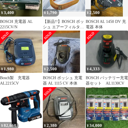
3,400
1,790
2,500
¥
¥
¥
BOSCH 充電器 AL
【新品!!】BOSCH ボッ
BOSCH AL 1450 DV 充
2215CV/N
シュ エアーフィルター
電器 本体
エアクリーナー
1457429948 / メルセデ
スベンツ W201 190E
R107 300SL など
1,980
2,500
4,333
¥
¥
¥
Bosch製 充電器
BOSCH ボッシュ 充電
BOSCH バッテリー充電
AL2215CV
器 AL 1115 CV 本体
器セット AL1130CV
82,660
2,380
34,000
¥
¥
¥