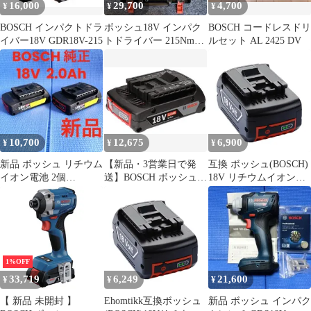
16,000
29,700
4,700
¥
¥
¥
BOSCH インパクトドラ
ボッシュ18V インパク
BOSCH コードレスドリ
イバー18V GDR18V-215
トドライバー 215Nm
ルセット AL 2425 DV
GDR18V-215
10,700
12,675
6,900
¥
¥
¥
新品 ボッシュ リチウム
【新品・3営業日で発
互換 ボッシュ(BOSCH)
イオン電池 2個
送】BOSCH ボッシュ
18V リチウムイオンバ
A1820LIB 18V 2.0Ah
18V リチウムイオン
ッテリー 6000mAh ボッ
2.0Ah A1820LIB
シュ バッテリー18V 互
1600A001CD
換 A1860LIB BAT609
BAT610 BAT618
A1825LIG A1820LIBma
b09915fd
1%OFF
33,719
6,249
21,600
¥
¥
¥
【 新品 未開封 】
Ehomtikk互換ボッシュ
新品 ボッシュ インパク