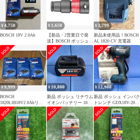
4,750
1,650
3,799
¥
¥
¥
BOSCH 18V 2.0Ah
【新品・2営業日で発
新品未使用品！BOSCH
送】BOSCH ボッシュ
AL 1820 CV 充電器
ボッシュ ノズルアダプ
ター (1619PA7326 6250)
9,999
10,800
12,980
¥
¥
¥
BOSCH
新品 ボッシュ リチウム
新品 ボッシュ インパク
1820LIB18V2.0Ahリチ
イオンバッテリー 18V
トレンチ GDX18V-200
ウムバッテリー
A1850LIB 5.0Ah
ドライバ兼用 タイヤ交
換