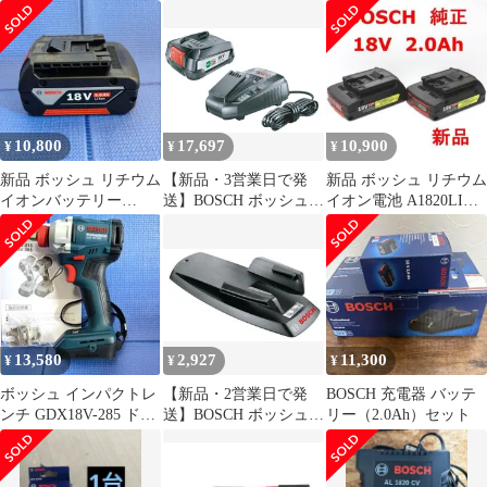
AP26U AP20 U
ボッシュ エーシーアダ
プター (1619JM0045
6250)
10,800
17,697
10,900
¥
¥
¥
新品 ボッシュ リチウム
【新品・3営業日で発
新品 ボッシュ リチウム
イオンバッテリー
送】BOSCH ボッシュ
イオン電池 A1820LIB
A1850LIB 5.0Ah 18V
バッテリー充電器セッ
18V 2.0Ah 2個
ト A1825LIG-SET
13,580
2,927
11,300
¥
¥
¥
ボッシュ インパクトレ
【新品・2営業日で発
BOSCH 充電器 バッテ
ンチ GDX18V-285 ドラ
送】BOSCH ボッシュ
リー（2.0Ah）セット
イバ兼用 タイヤ交換
ホチキスアダプター
1600A0018C 1個