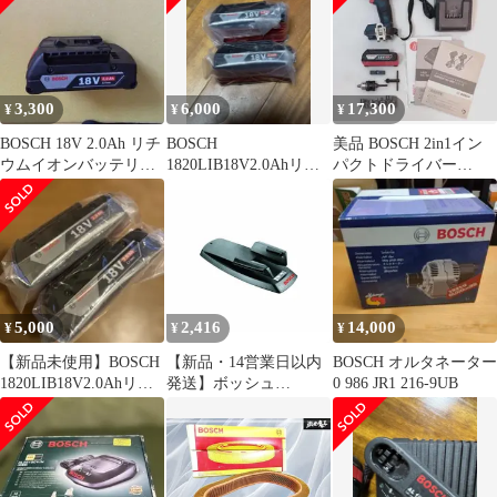
3,300
6,000
17,300
¥
¥
¥
BOSCH 18V 2.0Ah リチ
BOSCH
美品 BOSCH 2in1イン
ウムイオンバッテリー
1820LIB18V2.0Ahリチ
パクトドライバー
A1820LIB
ウムバッテリー2個
GDX18V-200C 20年製
5,000
2,416
14,000
¥
¥
¥
【新品未使用】BOSCH
【新品・14営業日以内
BOSCH オルタネーター
1820LIB18V2.0Ahリチ
発送】ボッシュ
0 986 JR1 216-9UB
ウムバッテリー1個
1600A0018C ホチキス
アダプター【沖縄離島
販売不可】