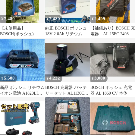
7,480
7,480
2,499
¥
¥
¥
【未使用品】
純正 BOSCH ボッシュ
【補償あり】BOSCH 充
BOSCH(ボッシュ)
18V 2.0Ah リチウムイ
電器 AL 15FC 2498
18V2.0Ahリチウムイオ
オンバッテリー
7.2〜24V
ンバッテリー A1820LIB
A1820LIB 薄型 【未使
用】【船橋馬込店】
5,580
4,222
3,000
¥
¥
¥
新品 ボッシュ リチウム
BOSCH 充電器 バッテ
BOSCH ボッシュ 充電
イオン電池 A1820LIB
リーセット AL1130CV
器 AL 1860 CV 本体
18V 2.0Ah 軽量
ボッシュ