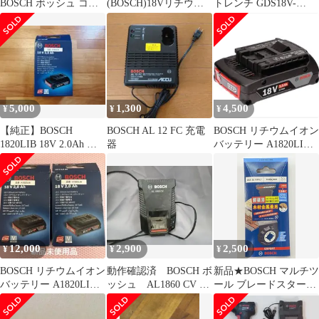
BOSCH ボッシュ コー
(BOSCH)18Vリチウム
トレンチ GDS18V-
ドレスインパクトドラ
イオンバッテリー
330HC チップ GCY42
イバー GDR18V215 未
6000mAhボッシュバッ
使用 送料無料
テリー18V互換
A1860LIBBAT609BAT61
0BAT618A1825LIGA182
0LIB
5,000
1,300
4,500
¥
¥
¥
【純正】BOSCH
BOSCH AL 12 FC 充電
BOSCH リチウムイオン
1820LIB 18V 2.0Ah リ
器
バッテリー A1820LIB
チウムイオンバッテリ
18V 2.0Ah
ー
12,000
2,900
2,500
¥
¥
¥
BOSCH リチウムイオン
動作確認済 BOSCH ボ
新品★BOSCH マルチツ
バッテリー A1820LIB 2
ッシュ AL1860 CV 中
ール ブレードスターロ
個セット
古充電器
ック AIZ32APILT