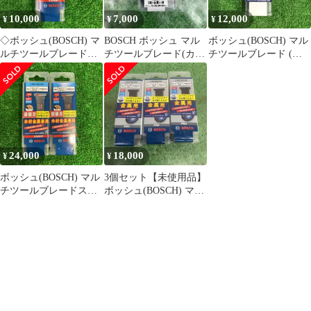
10,000
7,000
12,000
¥
¥
¥
◇ボッシュ(BOSCH) マ
BOSCH ボッシュ マル
ボッシュ(BOSCH) マル
ルチツールブレードス
チツールブレード(カッ
チツールブレード (カ
ターロック
トソー) スターロック
ットソー) スターロッ
AIZ32APILT/10 10本入
木材&金属用
ク 【金属用】
り【町田店】
AII65APB/10【町田
AIZ32AIT/10 10本入り
店】
【町田店】
24,000
18,000
¥
¥
ボッシュ(BOSCH) マル
3個セット【未使用品】
チツールブレードスタ
ボッシュ(BOSCH) マル
ーロック
チツールブレードスタ
AIZ32APILT/10 10本入
ーロック AIZ32AIB/10
り 2個セット【町田
10本入り【町田店】
店】