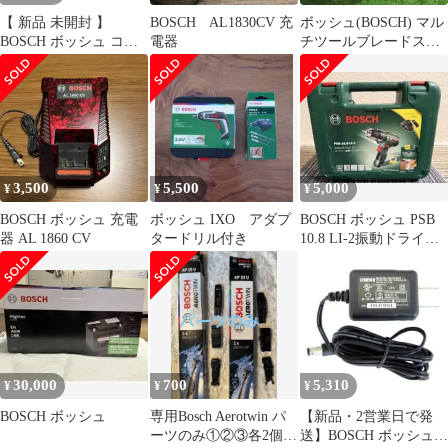
【 新品 未開封 】
BOSCH AL1830CV 充
ボッシュ(BOSCH) マル
BOSCH ボッシュ コー
電器
チツールブレードスタ
ドレスハンマードリル
ーロック AIZ32APIB/10
GBH18V18X 未使用 送
10本入り 5個セット
料無料
【町田店】
3,500
5,500
5,000
¥
¥
¥
BOSCH ボッシュ 充電
ボッシュ IXO アダプ
BOSCH ボッシュ PSB
器 AL 1860 CV
タードリル付き
10.8 LI-2振動ドライバ
ードリル
30,000
700
5,310
¥
¥
¥
BOSCH ボッシュ
専用Bosch Aerotwin パ
【新品・2営業日で発
ーツのみ①②③各2個
送】BOSCH ボッシュ