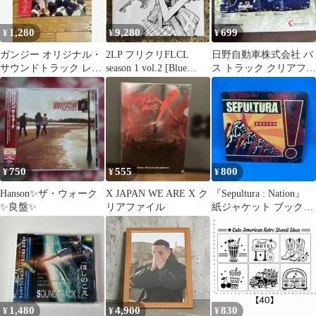
1,280
9,280
699
¥
¥
¥
ガンジー オリジナル・
2LP フリクリFLCL
日野自動車株式会社 バ
サウンドトラック レコ
season 1 vol.2 [Blue
ス トラック クリアファ
ード 帯付 【特価】中古
Vinyl]
イル
750
555
800
¥
¥
¥
Hanson✨ザ・ウォーク
X JAPAN WE ARE X ク
『Sepultura : Nation』
✨良盤✨
リアファイル
紙ジャケット ブックレ
ット付き セパルトゥラ
ネイション Roadrunner
Records RR 8560-5 グル
ーヴメタル ボーナスト
ラック ヘヴィメタル
1,480
4,900
830
¥
¥
¥