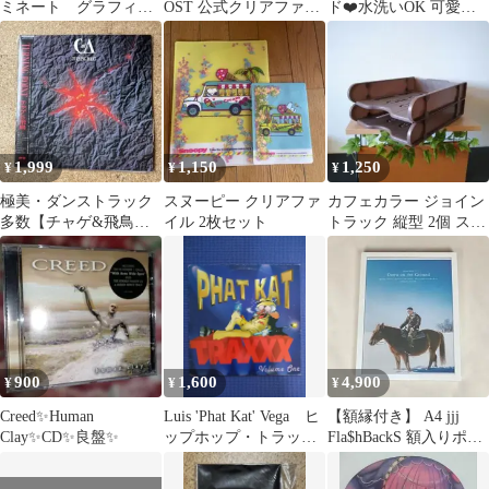
ミネート グラフィッ
OST 公式クリアファイ
ド❤️水洗いOK 可愛い
ク デジタルアート
ル パク・セロイ パク・
猫ちゃんデザイン 猫
ポスター
ソジュン
イラスト
1,999
1,150
1,250
¥
¥
¥
極美・ダンストラック
スヌーピー クリアファ
カフェカラー ジョイン
多数【チャゲ&飛鳥・
イル 2枚セット
トラック 縦型 2個 スタ
turning point】和レゲエ
ッキングトレー 日本製
900
1,600
4,900
¥
¥
¥
Creed✨Human
Luis 'Phat Kat' Vega ヒ
【額縁付き】 A4 jjj
Clay✨CD✨良盤✨
ップホップ・トラック
Fla$hBackS 額入りポス
集名盤 LP
ター 6