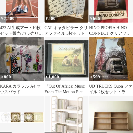
7,500
500
666
¥
¥
¥
423 AI生成アート10枚
CAT キャタピラー クリ
HINO PROFIA HINO
セット販売 バラ売り可
アファイル 3枚セット
CONNECT クリアファ
能A4光沢紙ポスター
イル
800
1,000
599
¥
¥
¥
KARA カラフル A4 マ
『Out Of Africa: Music
UD TRUCKS Quon ファ
ウスパッド
From The Motion Picture
イル 2枚セットトラッ
Soundtrack』 John Barry
ク好き新品まとめ売り
映画音楽 サウンドトラ
ック OST