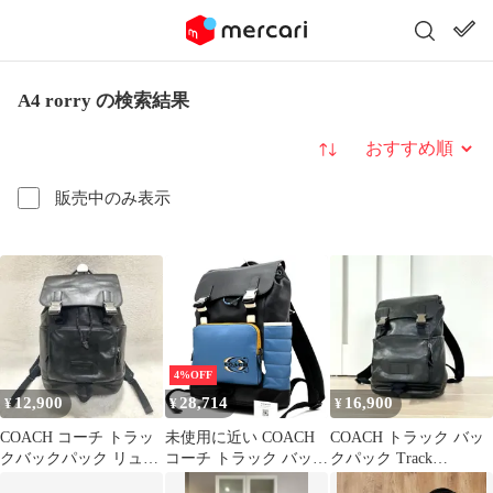
A4 rorry の検索結果
並び替え
販売中のみ表示
4%OFF
12,900
28,714
16,900
¥
¥
¥
COACH コーチ トラッ
未使用に近い COACH
COACH トラック バッ
クバックパック リュッ
コーチ トラック バック
クパック Track
ク レザー ブラック
パック キルティング ア
Backpack ブラック