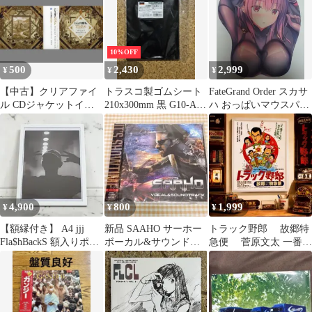
10%OFF
500
2,430
2,999
¥
¥
¥
【中古】クリアファイ
トラスコ製ゴムシート
FateGrand Order スカサ
ル CDジャケットイラ
210x300mm 黒 G10-A4-
ハ おっぱいマウスパッ
スト クリアファイル
10P
ド Jun&Yuri
「CD TVアニメ とんが
り帽子のアトリエ オリ
ジナル・サウンドトラ
ック」 メーカー特典
4,900
800
1,999
¥
¥
¥
【額縁付き】 A4 jjj
新品 SAAHO サーホー
トラック野郎 故郷特
Fla$hBackS 額入りポス
ボーカル&サウンドト
急便 菅原文太 一番星
ター 3
ラック CD サントラ
貴重なフレーム付き
ポスター