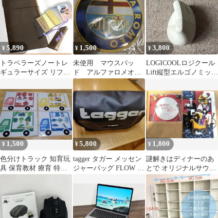
5,890
1,500
3,800
¥
¥
¥
トラベラーズノートレ
未使用 マウスパッ
LOGICOOLロジクール
ギュラーサイズ リフィ
ド アルファロメオ
Lift縦型エルゴノミック
ルセット 2022限定クリ
アルファ 丸型 ノベ
マウス
アホルダー入
ルティ 希少
1,500
5,800
1,800
¥
¥
¥
色分けトラック 知育玩
tagger タガー メッセン
謎解きはディナーのあ
具 保育教材 療育 特別
ジャーバッグ FLOW ブ
とで オリジナルサウン
支援学級 おもちゃ
ラック
ドトラック＆ミニ クリ
アファイル