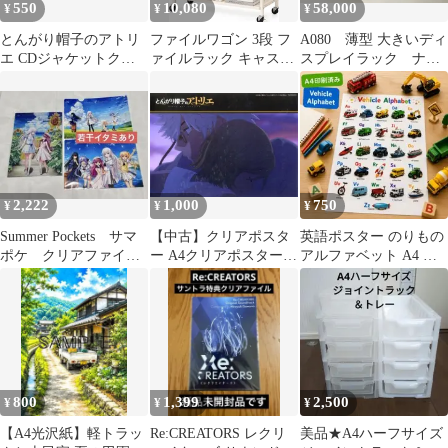
550
10,080
58,000
¥
¥
¥
とんがり帽子のアトリ
ファイルワゴン 3段 フ
A080 薄型 大きいディ
エ CDジャケットクリ
ァイルラック キャスタ
スプレイラック ナラ
アファイル サウンドト
ー付き本棚 斜め棚 ブッ
材 飾り棚 収納棚
ラック 特典
クワゴン 教科書 収納
食器棚 陳列台 ケー
整理棚 大容量 スチール
ス 本棚 ブックラッ
製 勉強棚 ブックトラッ
ク 木製 古い木 古
ク 360度回転 オフィス
家具 古道具 天然生
図書館 リビング 学習
活 店舗什器 雑貨
デスク横 出し入れしや
屋 リビング インテ
2,222
1,000
750
¥
¥
¥
すい A4対応
リア カフェ レト
ロ ヴィンテージ ア
Summer Pockets サマ
【中古】クリアポスタ
英語ポスター のりもの
ンティーク
ポケ クリアファイ
ー A4クリアポスター
アルファベット A4 モ
ル 計4枚 まとめ売り
ココ＆キーフリー
ンテッソーリ 車 はたら
①
「CD TVアニメ とんが
くくるま
り帽子のアトリエ オリ
ジナル・サウンドトラ
ック」 楽天ブックス特
典
800
1,399
2,500
¥
¥
¥
【A4光沢紙】軽トラッ
Re:CREATORS レクリ
美品★A4ハーフサイズ