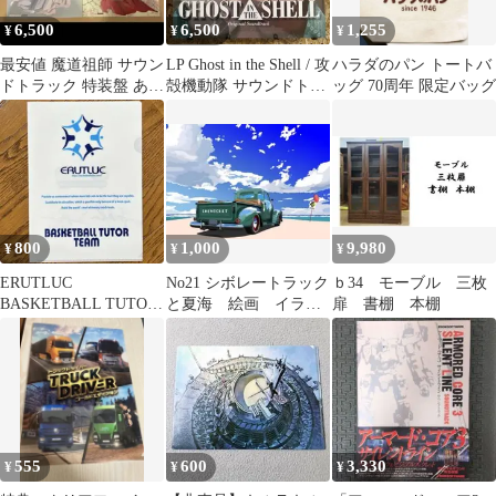
6,500
6,500
1,255
¥
¥
¥
最安値 魔道祖師 サウン
LP Ghost in the Shell / 攻
ハラダのパン トートバ
ドトラック 特装盤 あみ
殻機動隊 サウンドトラ
ッグ 70周年 限定バッグ
あみ特典 婚姻届風A4ポ
ック
スター
800
1,000
9,980
¥
¥
¥
ERUTLUC
No21 シボレートラック
ｂ34 モーブル 三枚
BASKETBALL TUTOR
と夏海 絵画 イラス
扉 書棚 本棚
TEAM A4 クリアファイ
ト画 自作絵画
ル
555
600
3,330
¥
¥
¥