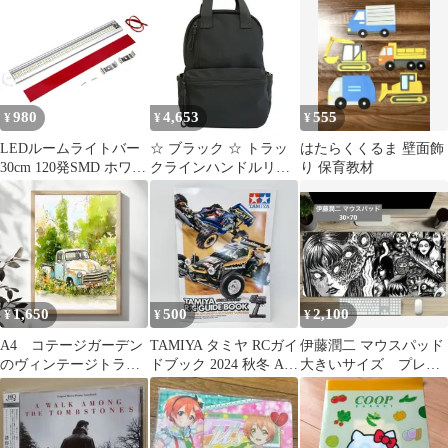
カラー ワークカーキ ウ
ィート ショルダーバッ
グ キャンバス 帆布 メ
ンズ 厚手 アメカジ バ
イカー デニム ジーンズ
合う 色落ち フェード
980
4,653
555
¥
¥
¥
ヴィンテージ レトロ ワ
ークジャケット ブーツ
LEDルームライトバー
☆ ブラック ☆ トラッ
はたらくくるま 壁面飾
30cm 120発SMD ホワイ
クラインハンドルリュ
り 保育教材
ト 12V/24V/85V対応
ック L.R.M バッグ RK-
ON/OFFスイッチ付き
1084 リュック リュック
トラック 船舶 荷室 照
サック デイパック バッ
明 管理A4
クパック マザーズバッ
グ ママリュック レディ
ース メンズ おしゃれ
シンプル 無地 ライン
1,650
500
2,100
¥
¥
¥
大容量 A4 通勤 通学
A4 コテージガーデン
TAMIYA タミヤ RCガイ
伊藤潤二 マウスパッド
のヴィンテージトラッ
ドブック 2024 秋冬 A4
大きいサイズ プレイ
ク 野生の草木、花
版
マット
インテリアポスター