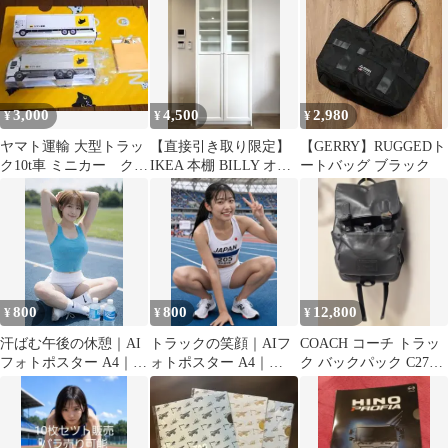
C2710
ンド コーチ スタンプ
リュック デイパック ス
ムース カーフ レザー
ブルー 青 A4収納可 PC
収納 大容量 自立 通勤
通学 旅行 レジャー メ
3,000
4,500
2,980
¥
¥
¥
ンズ レディース ユニセ
ックス
ヤマト運輸 大型トラッ
【直接引き取り限定】
【GERRY】RUGGEDト
ク10t車 ミニカー クリ
IKEA 本棚 BILLY オク
ートバッグ ブラック
アファイル 付箋 セ
スベリ 扉付き
ット
800
800
12,800
¥
¥
¥
汗ばむ午後の休憩｜AI
トラックの笑顔｜AIフ
COACH コーチ トラッ
フォトポスター A4｜
ォトポスター A4｜
ク バックパック C2710
MRS-000765
MRC-0334
レザー 黒 PC収納