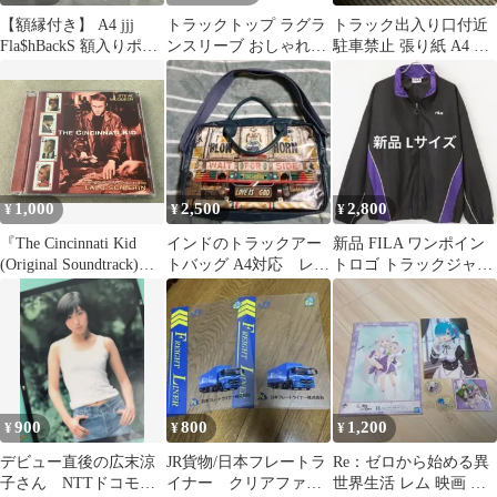
【額縁付き】 A4 jjj
トラックトップ ラグラ
トラック出入り口付近
Fla$hBackS 額入りポス
ンスリーブ おしゃれジ
駐車禁止 張り紙 A4 ラ
ター 2
ャージジャケット 大き
ミネート加工済 6枚
いサイズXXL
1,000
2,500
2,800
¥
¥
¥
『The Cincinnati Kid
インドのトラックアー
新品 FILA ワンポイン
(Original Soundtrack)』
トバッグ A4対応 レア
トロゴ トラックジャケ
ラロ・シフリン ALEPH
物
ット ブラック
REDORDS 025 映画音
楽 サウンドトラック 洋
画
900
800
1,200
¥
¥
¥
デビュー直後の広末涼
JR貨物/日本フレートラ
Re：ゼロから始める異
子さん NTTドコモ
イナー クリアファイ
世界生活 レム 映画 ク