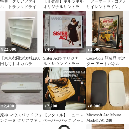
特典 クリアファイ
【非売品】キルラキル
「アーマード・コア3
ル トラックドライバ
オリジナルサントラ 特
サイレントライン」サ
ーゴールドエディショ
典 A5クリアファイル
ウンドトラック【CDな
ン
新品
し本のみ】
22,000
480
1,580
¥
¥
¥
【東京都限定送料2200
Sister Act✨オリジナ
Coca-Cola 額装品 ポス
円も可】オカムラ レ
ル・サウンドトラック
ター アートパネル
クトライン 幅900 オ
✨名盤✨
ープン書庫 天板付
ホワイト 本棚 オフ
ィス収納 オフィス家
具
2,400
7,200
8,000
¥
¥
¥
原神 マウスパッド フォ
【ツタエル】ニュース
Microsoft Arc Mouse
ンテーヌ クリアファイ
ペーパーバッグ メッセ
Model1791 2個
ル
ンジャーバッグ ダック