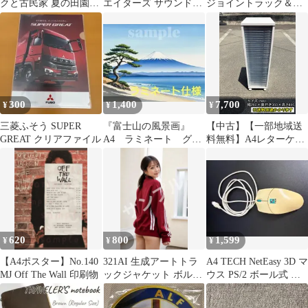
クと古民家 夏の田園風
エイターズ サウンドト
ジョイントラック＆ト
景 日本の田舎
ラック特典クリアファ
レーセット 収納
イル
300
1,400
7,700
¥
¥
¥
三菱ふそう SUPER
『富士山の風景画』
【中古】【一部地域送
GREAT クリアファイル
A4 ラミネート グラ
料無料】A4レターケー
フィック インテリア
ス 40段 ホワイト
ポスター ヒーリング
キャスター付き 書類
ケース F-HF-093-
0619A
620
800
1,599
¥
¥
¥
【A4ポスター】No.140
321AI 生成アートトラ
A4 TECH NetEasy 3D マ
MJ Off The Wall 印刷物
ックジャケット ボルド
ウス PS/2 ボール式 レ
ー A4光沢紙ポスター
トロPC
（再出品）