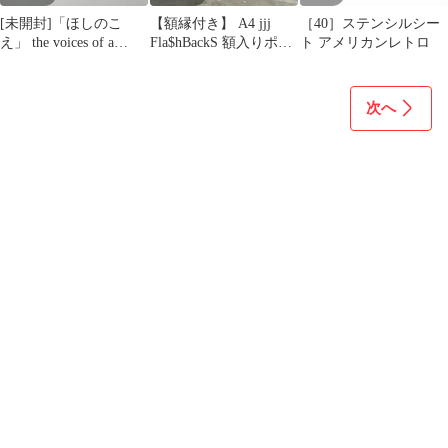
[未開封]「ほしのこ
【額縁付き】 A4 jjj
［40］ステンシルシー
え」 the voices of a
Fla$hBackS 額入りポス
ト アメリカンレトロ
distant star
ター 1
SOUNDTRACK オリ
ジナル・サウンド・ト
次へ
ラック (T26) CWCD1
[A4]