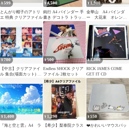
599
4,500
1,900
¥
¥
¥
とんがり帽子のアトリ
鈍行 A4 バインダー 手
金華山 A4 バインダ
エ 特典 クリアファイル
書き デコトラ トラック
ー 大花束 オレンジ
野郎 アート 男の城 車
デコトラ トラック野
内飾り
郎
700
500
1,080
¥
¥
¥
【中古】クリアファイ
Endless SHOCK クリア
RICK JAMES COME
ル 集合(場面カット) A5
ファイル 2枚セット
GET IT CD
クリアファイル 「CD
Free!-Eternal Summer-
オリジナルサウンドト
ラック Clear Blue
Notes」 アニメイト購入
特典
1,400
1,290
550
¥
¥
¥
『海と空と雲』A4 ラ
【希少】梨泰院クラス
❤️かわいいマウスパッ