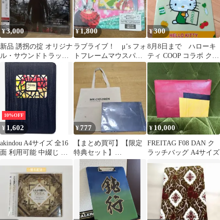
3,000
1,800
300
¥
¥
¥
新品 誘拐の掟 オリジナ
ラブライブ！ μ’s フォ
8月8日まで ハローキ
ル・サウンドトラック
トフレームマウスパッ
ティ COOP コラボ クリ
[CD]
ド ブロマイド3枚入
アファイル
り 星空凛
10%OFF
1,602
777
10,000
¥
¥
¥
akindou A4サイズ 全16
【まとめ買可】【限定
FREITAG F08 DAN ク
面 利用可能 中綴じ メ
特典セット】
ラッチバッグ A4サイズ
ニューブック 縦挿し 差
Mr.Childrenトート、フ
し替え簡単 居酒屋(黒
ァイル（未開封）
色)