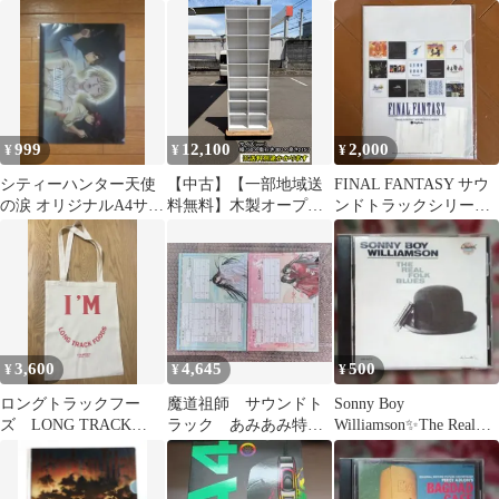
マウスパッド
ル2枚
リアファイル 予約 特典
999
12,100
2,000
¥
¥
¥
シティーハンター天使
【中古】【一部地域送
FINAL FANTASY サウ
の涙 オリジナルA4サイ
料無料】木製オープン
ンドトラックシリーズ
ズクリアファイル
シェルフ ホワイト
クリアファイル 非売
木製棚 本棚 F-HA-
品
329-0717A
3,600
4,645
500
¥
¥
¥
ロングトラックフー
魔道祖師 サウンドト
Sonny Boy
ズ LONG TRACK
ラック あみあみ特
Williamson✨The Real
FOODS ノベルティ ト
典 婚姻届風A4ポスタ
Folk Blues
ートバッグ
ー