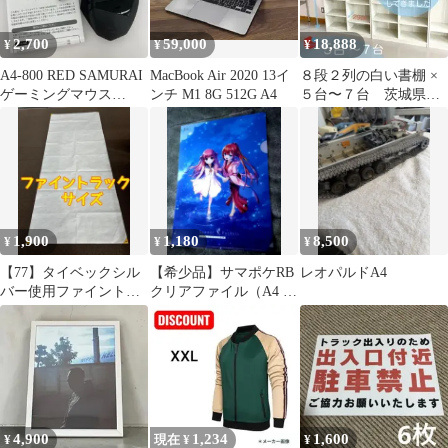
2,700
59,000
18,888
¥
¥
¥
A4-800 RED SAMURAI
MacBook Air 2020 13イ
８段２列の白い書棚 ×
ゲーミングマウス
ンチ M1 8G 512G A4
５台〜７台 茨城県中
2.4GHz
央
1,900
1,180
8,500
¥
¥
¥
【77】タイベックシル
【希少品】サマポケRB
レオパルドA4
バー使用ファイントラ
クリアファイル（A4 1
ックカミナモノポール
枚）
１用グランドシート
4,900
1,234
1,600
¥
現在 ¥
¥