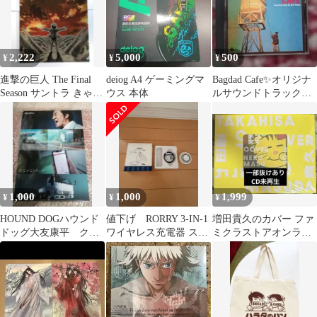
2,222
5,000
500
¥
¥
¥
進撃の巨人 The Final
deiog A4 ゲーミングマ
Bagdad Cafe✨オリジナ
Season サントラ きゃに
ウス 本体
ルサウンドトラック✨
め 購入特典
良盤✨
1,000
1,000
1,999
¥
¥
¥
HOUND DOGハウンド
値下げ RORRY 3-IN-1
増田貴久のカバー ファ
ドッグ大友康平 クリ
ワイヤレス充電器 スマ
ミクラストアオンライ
アファイル新品
ホリング
ン限定版