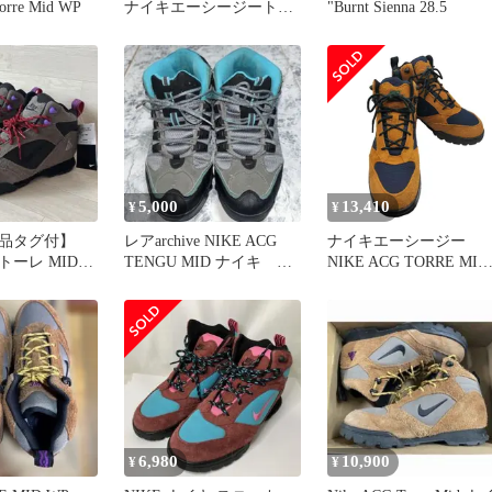
orre Mid WP
ナイキエーシージートー
"Burnt Sienna 28.5
レ
5,000
13,410
¥
¥
品タグ付】
レアarchive NIKE ACG
ナイキエーシージー
 トーレ MID
TENGU MID ナイキ エ
NIKE ACG TORRE MID
 アウトドア
ーシージー
WP トーレ ミッド メン
JPN：27
6,980
10,900
¥
¥