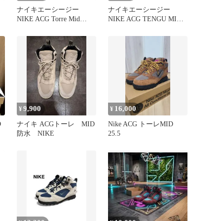
ナイキエーシージー
ナイキエーシージー
NIKE ACG Torre Mid
NIKE ACG TENGU MID
us
Burnt Sienna and Obsidian
テングミッド トレッキン
メンズ JPN：28.5
グ シューズ メンズ
JPN：27
9,900
16,000
¥
¥
D
ナイキ ACGトーレ MID
Nike ACG トーレMID
防水 NIKE
25.5