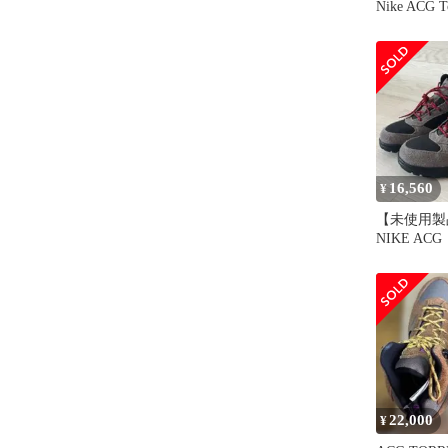
Nike ACG T
16,560
¥
【未使用製
NIKE ACG
WP 26cm
22,000
¥