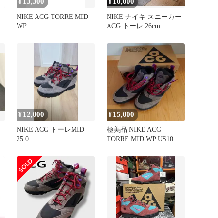
13,300
10,000
¥
¥
NIKE ACG TORRE MID
NIKE ナイキ スニーカー
WP
ACG トーレ 26cm
FD0212-600
12,000
15,000
¥
¥
NIKE ACG トーレMID
極美品 NIKE ACG
ッ
25.0
TORRE MID WP US10
28cm