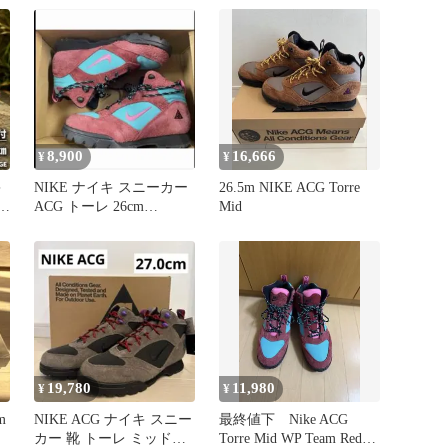
8,900
16,666
¥
¥
キ
NIKE ナイキ スニーカー
26.5m NIKE ACG Torre
ACG トーレ 26cm
Mid
FD0212-600
19,780
11,980
¥
¥
m
NIKE ACG ナイキ スニー
最終値下 Nike ACG
カー 靴 トーレ ミッド
Torre Mid WP Team Red