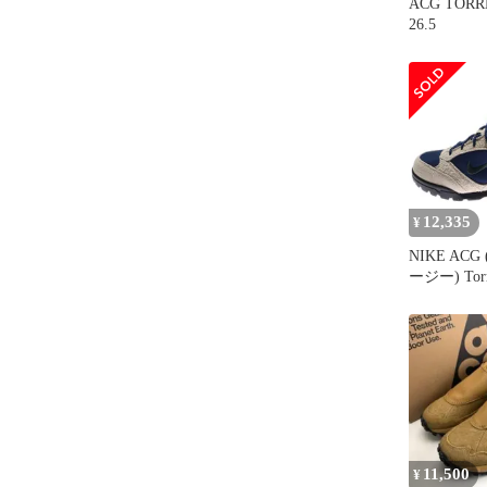
ACG TORR
26.5
12,335
¥
NIKE AC
ージー) Torre
Orewood Br
トーレ ミ
レウッドブ
ネイビー 
ーカー US8.5
FD0212-100
11,500
¥