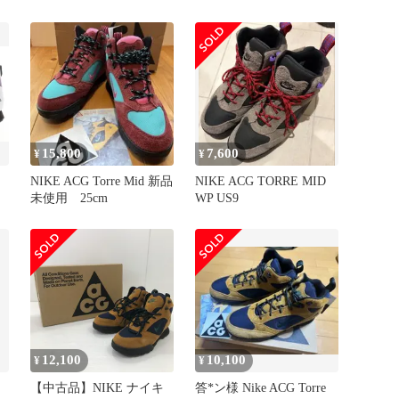
FD0212-001
US12
15,800
7,600
¥
¥
NIKE ACG Torre Mid 新品
NIKE ACG TORRE MID
未使用 25cm
WP US9
レ
ス
中
12,100
10,100
¥
¥
【中古品】NIKE ナイキ
答*ン様 Nike ACG Torre