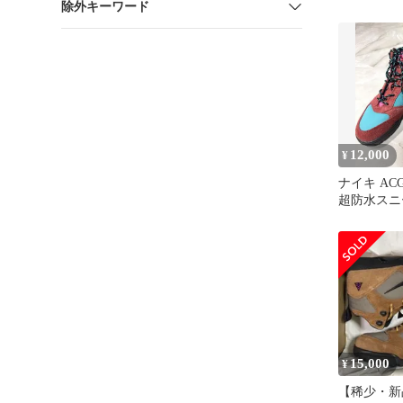
除外キーワード
12,000
¥
ナイキ ACG
超防水スニ
登山シュー
トドア
15,000
¥
【稀少・新