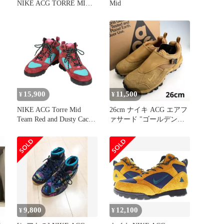
NIKE ACG TORRE MID
Mid
BURNT SIENNA AND
OBSIDIAN FD0212-800
ナイキ ACG トーレ ミッ
ド スニーカー 靴 【160-
251207-rt-07-tag】
15,900
11,500
¥
¥
NIKE ACG Torre Mid
26cm ナイキ ACG エアフ
Team Red and Dusty Cactus
ァサード "ゴールデンハ
ズ
FD0212-600 ABランク 70
ーベスト"
9,800
12,100
¥
¥