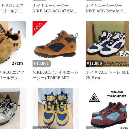
イキ ACG エア
ナイキエーシージー
ナイキエーシージー
 "ゴールデン
NIKE ACG ACG 07 KMTR
NIKE ACG Torre Mid
"
902776-001 スニーカー
Team Red and Dusty Cact
US9 27cm 黒 ブラック /
メンズ JPN：26.5
☆G
13,861
11,800
¥
¥
キ ACG エアフ
NIKE ACG (ナイキエーシ
ナイキ ACG トーレ MI
"ゴールデンハ
ージー) TORRE MID
28.５cm
BURNT SIENNA AND
OBSIDIAN トーレ バーン
トシエナ アンド オブシ
ディアン ミッドカットス
ニーカー ブラウン/ネイ
ビー US9.5/27.5cm
FD0212-800