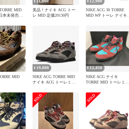
11,800
12,980
¥
¥
 TORRE MID
美品！ナイキ ACG トー
NIKE ACG 30 TORRE
 日本未発売
レ MID 定価20130円
MID WP トーレ ナイキ
トレッキング
19,000
12,450
¥
¥
TORRE MID
NIKE ACG TORRE MID
NIKE ACG ナイキ
ナイキ ACG トーレミッ
TORRE MID トーレミ
ド 防水 27
ド FD0212-600 27cm