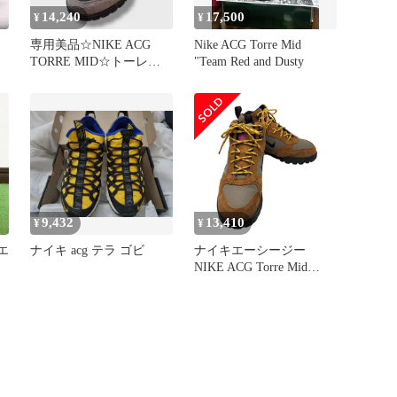
14,240
17,500
¥
¥
専用美品☆NIKE ACG
Nike ACG Torre Mid
TORRE MID☆トーレ☆
"Team Red and Dusty
スエードシューズ☆防水
☆
9,432
13,410
¥
¥
 エ
ナイキ acg テラ ゴビ
ナイキエーシージー
NIKE ACG Torre Mid
Pecan and Olive Grey トー
レ ミッド ピーカン アン
ド オリーブグレー トレ
ッキング ブーツ スニー
カー レディース JPN：24