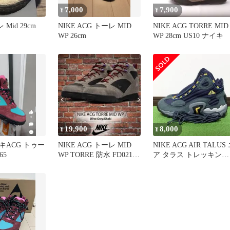
7,000
7,900
¥
¥
 Mid 29cm
NIKE ACG トーレ MID
NIKE ACG TORRE MID
WP 26cm
WP 28cm US10 ナイキ
19,900
8,000
¥
¥
イキACG トゥー
NIKE ACG トーレ MID
NIKE ACG AIR TALUS
65
WP TORRE 防水 FD0212
ア タラス トレッキング
メンズ
アウトドア 靴