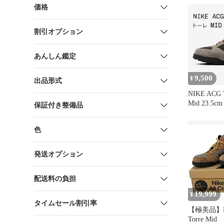
価格
割引オプション
あんしん鑑定
9,500
¥
出品形式
NIKE ACG
Mid 23.5cm
保証付き整備品
色
発送オプション
配送料の負担
19,999
¥
タイムセール割引率
【極美品】N
Torre Mid