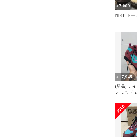
7,000
¥
NIKE トーレ
17,945
¥
(新品) ナ
レ ミッド 2