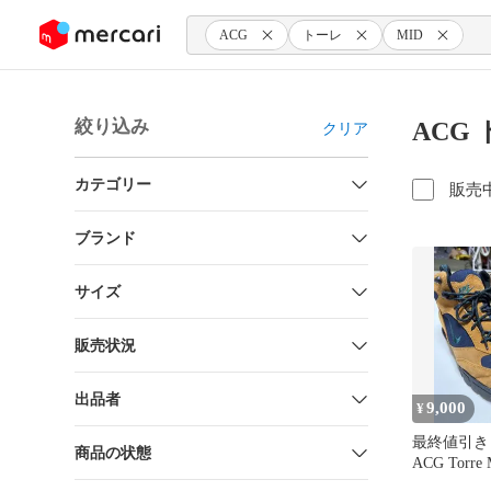
ンツにスキップ
ACG
トーレ
MID
絞り込み
ACG
クリア
カテゴリー
販売
ブランド
サイズ
販売状況
出品者
9,000
¥
最終値引き 
商品の状態
ACG Torr
ッド26cm