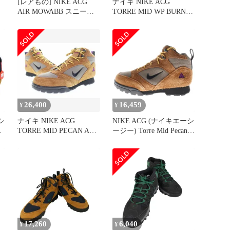
イ
[レアもの] NIKE ACG
ナイキ NIKE ACG
AIR MOWABB スニーカ
TORRE MID WP BURNT
ー 25.5cm
SIENNA 30cm FD0212-
800 エーシージートーレ
ミッド ブラウン 【ブラ
ンド古着ベクトル】【中
古】▲■240731
26,400
16,459
¥
¥
シ
ナイキ NIKE ACG
NIKE ACG (ナイキエーシ
ト
TORRE MID PECAN AND
ージー) Torre Mid Pecan
OLIVE GREY 29cm
and Olive Grey トーレ ミ
ニ
FD0212-200 エーシージー
ッド ピーカン アンド オ
トーレミッド スニーカー
リーブグレー ミッドカッ
オリーブ ブラウン 茶色
トスニーカー ブラウン/
【ブランド古着ベクト
グレー US9/27cm
ル】【中古】▲■260510
FD0212-200
17,260
6,040
¥
¥