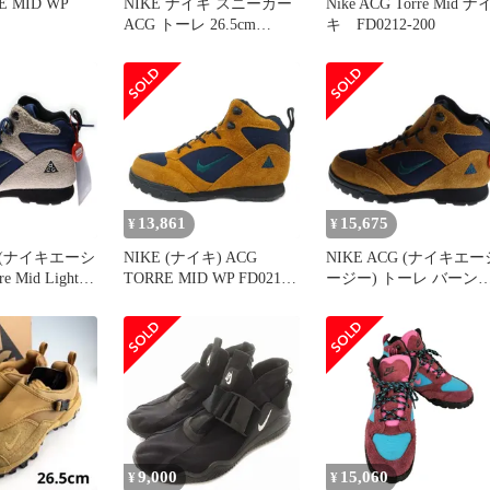
E MID WP
NIKE ナイキ スニーカー
Nike ACG Torre Mid ナ
ACG トーレ 26.5cm
キ FD0212-200
FD0212-600
13,861
15,675
¥
¥
G (ナイキエーシ
NIKE (ナイキ) ACG
NIKE ACG (ナイキエー
 Mid Light
TORRE MID WP FD0212-
ージー) トーレ バーン
own and Navy
800 ACG トーレ ミッドカ
シエナ アンド オブシデ
ッド ライトオ
ットスニーカー ブラウン
ィアン ミッドカットス
ラウン アンド
US9/27cm
ーカー US9.5/27.5cm
ハイカットスニ
FD0212-800
/26.5cm
9,000
15,060
¥
¥