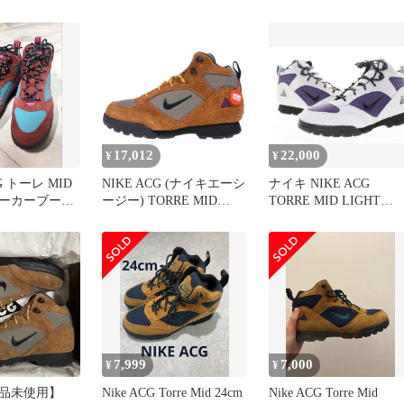
トーレ ミッド スニーカ
ー FD0212-600 26.5cm
US8.5 チームレッド×ダス
ティーカクタス メン
ズ/028
17,012
22,000
¥
¥
 トーレ MID
NIKE ACG (ナイキエーシ
ナイキ NIKE ACG
ーカーブーツ
ージー) TORRE MID
TORRE MID LIGHT
ズ超タフアウ
PECAN AND OLIVE
PUMICE 29cm FD0212-
GREY トーレ ミッド ピ
002 エーシージー トー
ーカン アンド オリーブ
ミッド ライト パミス 
グレー ハイカットスニー
ニーカー グレー 【ブラ
カー ベージュ US10/28cm
ンド古着ベクトル】【
FD0212-200
古】▲■260606
7,999
7,000
¥
¥
品未使用】
Nike ACG Torre Mid 24cm
Nike ACG Torre Mid