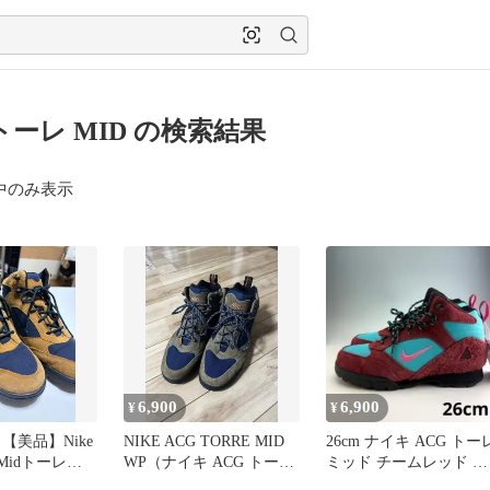
 トーレ MID の検索結果
中のみ表示
6,900
6,900
¥
¥
【美品】Nike
NIKE ACG TORRE MID
26cm ナイキ ACG トー
e Midトーレミ
WP（ナイキ ACG トーレ
ミッド チームレッド ア
MID WP
ンド ダスティカクタス