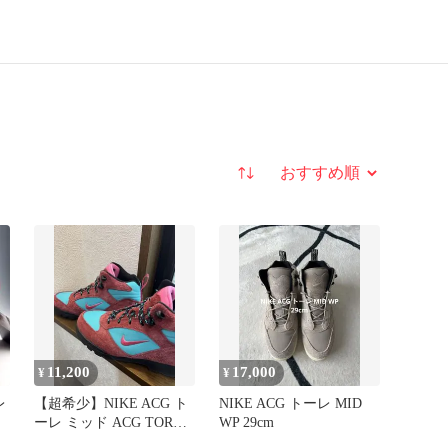
並び替え
11,200
17,000
¥
¥
レ
【超希少】NIKE ACG ト
NIKE ACG トーレ MID
ーレ ミッド ACG TORRE
WP 29cm
MID