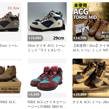
10,800
14,700
¥
¥
 Torre トーレ
29cm ナイキ ACG トーレ
【未使用✨️26㎝】ナイ
ミッド “ライトオレウッ
ACG トーレ ミッド WP
ドブラウン&ネイビー”
ブラウン 希少 廃盤
8,800
19,800
¥
¥
IKE ACG
NIKE ACG (ナイキエーシ
ナイキ ACG トーレ 28c
ージー) TORRE MID WP