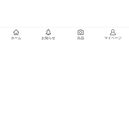
メルカリについて
ホーム
お知らせ
出品
マイページ
会社概要（運営会社）
採用情報
プレスリリース
公式ブログ
プレスキット
メルカリUS
メルカリShops
m department（エムデパ）
ヘルプ
ヘルプセンター（ガイド・お問い合わせ）
メルカリShopsでショップを開設する
メルカリShops ショップ管理画面にログイン
メルカリShops出店者向けガイド
お問い合わせ一覧