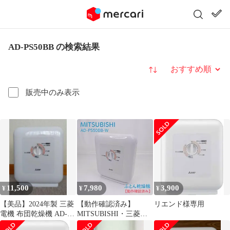
AD-PS50BB の検索結果
並び替え
販売中のみ表示
11,500
7,980
3,900
¥
¥
¥
【美品】2024年製 三菱
【動作確認済み】
リエンド様専用
電機 布団乾燥機 AD-
MITSUBISHI・三菱・
PS50BB-Wホワイト
ミツビシ・AD-PS50BB-