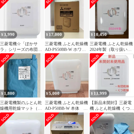
W・ふとん乾燥機・布
団乾燥・靴乾燥
3,990
17,000
10,450
¥
¥
¥
三菱電機☆「ぽかサ
三菱電機 ふとん乾燥機
三菱電機 ふとん乾燥機
ラ」シリーズの布団乾
AD-PS50BB-W ホワイ
2024年製（取り扱い説
燥機☆靴乾燥機☆AD-
ト
明書付き）AD-PS50BB-
PS50BB
W
1,800
5,000
13,999
¥
¥
¥
三菱電機製のふとん乾
三菱電機 ふとん乾燥機
【新品未開封】三菱電
燥機用乾燥マット（型
AD-P50BB-W 本体 ホ
機 ふとん乾燥機 くつ乾
番：CB-W120MD-O70
ワイト 靴乾燥 あた
燥機 AD-PS50BB-W
など）
ため