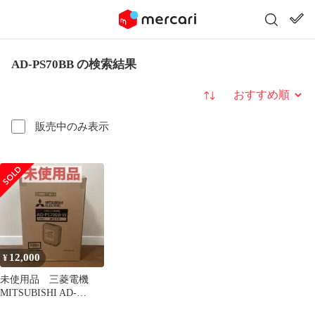
AD-PS70BB の検索結果
並び替え
販売中のみ表示
12,000
¥
未使用品 三菱電機
MITSUBISHI AD-
PS70BB-W 布団乾燥機