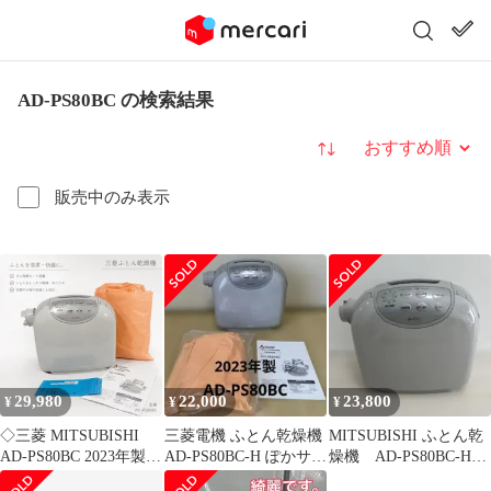
AD-PS80BC の検索結果
並び替え
販売中のみ表示
29,980
22,000
23,800
¥
¥
¥
◇三菱 MITSUBISHI
三菱電機 ふとん乾燥機
MITSUBISHI ふとん乾
AD-PS80BC 2023年製
AD-PS80BC-H ぽかサラ
燥機 AD-PS80BC-H
ふとん乾燥機 布団乾燥
Pro ダニ対策 美品
2024年製