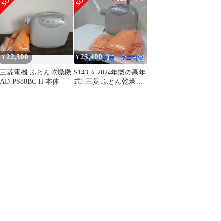
機 マット式 ダニ対策
衣類乾燥 00s vintage ⑦
22,300
25,400
¥
¥
三菱電機 ふとん乾燥機
S143 ⭐ 2024年製の高年
AD-PS80BC-H 本体
式! 三菱 ふとん乾燥機
（ぽかサラPro）AD-
PS80BC-H⭐動作確認済
⭐クリーニング