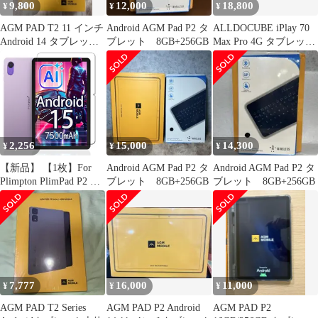
9,800
12,000
18,800
¥
¥
¥
AGM PAD T2 11 インチ
Android AGM Pad P2 タ
ALLDOCUBE iPlay 70
Android 14 タブレット
ブレット 8GB+256GB
Max Pro 4G タブレット
【未開封】
13インチ ++924158
2,256
15,000
14,300
¥
¥
¥
【新品】 【1枚】For
Android AGM Pad P2 タ
Android AGM Pad P2 タ
Plimpton PlimPad P2 用
ブレット 8GB+256GB
ブレット 8GB+256GB
フィルム For Plimpton
PlimPad P2 用 ガラスフ
ィルム For Plimpton
PlimPad P2 保護フィル
ム 防水 耐油 貼り付け
簡単 指紋防止 9H硬度
超薄
7,777
16,000
11,000
¥
¥
¥
AGM PAD T2 Series
AGM PAD P2 Android
AGM PAD P2