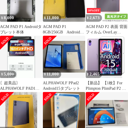
防水 耐油 指紋防止 9H
能付き 磁気吸着 手触り
硬度 超薄 画面保護 For
が良い 全面保護型
10%OFF
AGM PAD T1（11イン
AGM PAD P2 タブレッ
8,000
11,000
2,673
¥
¥
¥
チ
ト カバー (ブラック)
AGM PAD P1 Androidタ
AGM PAD P1
AGM PAD P2 表面 背面
ブレット本体
8GB/256GB Android
フィルム OverLay
防水タブレット
Brilliant for AGM タブ
レット 表面・背面セッ
ト 指紋がつきにくい 指
紋防止 高光沢
5,000
11,000
2,465
¥
¥
¥
〘超美品〙
ALPHAWOLF PPad2
【新品】 【1枚】For
ALPHAWOLF PAD1
Android15タブレット
Plimpton PlimPad P2 用
Android14
フィルム For Plimpton
PlimPad P2 用 ガラスフ
ィルム For Plimpton
PlimPad P2 保護フィル
ム 防水 耐油 貼り付け
簡単 指紋防止 9H硬度
超薄