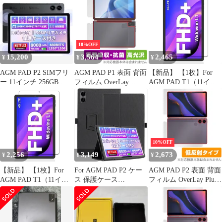
10%OFF
15,200
3,564
2,465
¥
¥
¥
AGM PAD P2 SIMフリ
AGM PAD P1 表面 背面
【新品】 【1枚】For
ー 11インチ 256GB
フィルム OverLay
AGM PAD T1（11イン
Helio G99
Absorber 高光沢 for
チ）用 ガラスフィルム
AGM PAD P1 タブレッ
For AGM PAD T1 用 フ
ト 表面・背面セット 衝
ィルム For AGM PAD
撃吸収 抗菌
T1 液晶保護フィルム
防水 耐油 指紋防止 9H
硬度 超薄 画面保護 For
10%OFF
AGM PAD T1（11イン
2,256
3,149
2,673
¥
¥
¥
チ
【新品】 【1枚】For
For AGM PAD P2 ケー
AGM PAD P2 表面 背面
AGM PAD T1（11イン
ス 保護ケース
フィルム OverLay Plus
チ）用 ガラスフィルム
【JYJIEJIE】角度調整
for AGM タブレット 表
For AGM PAD T1 用 フ
高級PU スクラッチ対策
面・背面セット アンチ
ィルム For AGM PAD
レザー 耐汚れ 耐久性
グレア 反射防止 非光沢
T1 液晶保護フィルム
擦り傷防止 スタンド機
指紋防止