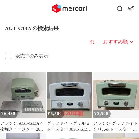
AGT‐G13A の検索結果
並び替え
販売中のみ表示
6,480
5,500
3,500
¥
¥
¥
アラジン AGT-G13A 4
グラファイトグリル＆
アラジン グラファイト
枚焼きトースター 2022
トースター AGT-G13A
グリル&トースター
年製
2020年製】
AGT-G13A