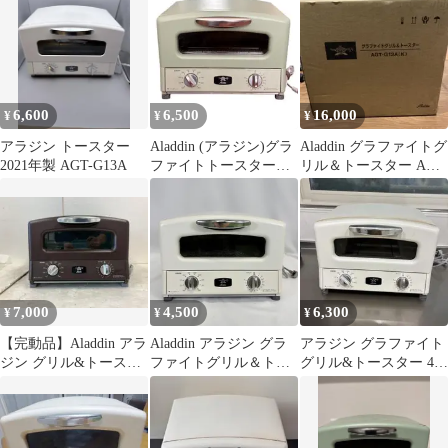
6,600
6,500
16,000
¥
¥
¥
アラジン トースター
Aladdin (アラジン)グラ
Aladdin グラファイトグ
2021年製 AGT-G13A
ファイトトースター
リル＆トースター AGT
AGT-G13A グリーン
G13A(K)
7,000
4,500
6,300
¥
¥
¥
【完動品】Aladdin アラ
Aladdin アラジン グラ
アラジン グラファイト
ジン グリル&トースタ
ファイトグリル＆トー
グリル&トースター 4枚
ー AGT-G13A(T)
スター 2020年製 ホワイ
焼き 取説、箱有り
ト AGT-G13A