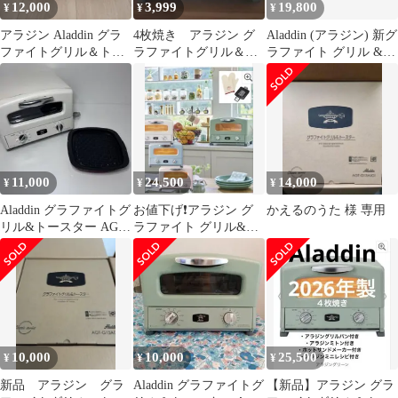
12,000
3,999
19,800
¥
¥
¥
アラジン Aladdin グラ
4枚焼き アラジン グ
Aladdin (アラジン) 新グ
ファイトグリル＆トー
ラファイトグリル＆ト
ラファイト グリル &
スター AGT-G13A
ースター 2020年製
トースター 4枚焼き 180
ジャンク品
度回転焼き網 レシピブ
ック グリルパン付き
[遠赤グラファイト 搭
載] グリーン AGT-
G13A(G)
11,000
24,500
14,000
¥
¥
¥
Aladdin グラファイトグ
お値下げ❗️アラジン グ
かえるのうた 様 専用
リル&トースター AGT-
ラファイト グリル&ト
G13A【080701】
ースター 食パン４枚焼
き特別セット
10,000
10,000
25,500
¥
¥
¥
新品 アラジン グラ
Aladdin グラファイトグ
【新品】アラジン グラ