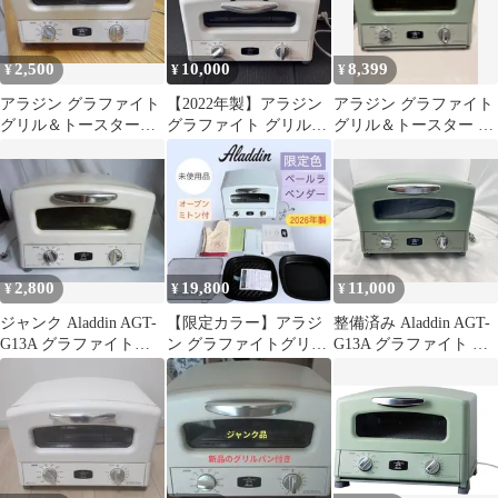
2,500
10,000
8,399
¥
¥
¥
アラジン グラファイト
【2022年製】アラジン
アラジン グラファイト
グリル＆トースター
グラファイト グリル＆
グリル＆トースター 4
AGT-G13A2018年製 ジ
トースター AGT-G13A
枚焼 グリーンAGT-
ャンク品
G13A
2,800
19,800
11,000
¥
¥
¥
ジャンク Aladdin AGT-
【限定カラー】アラジ
整備済み Aladdin AGT-
G13A グラファイトト
ン グラファイトグリル
G13A グラファイト グ
ースター 本体
＆トースター 4枚焼 ペ
リル＆トースター 4枚
ールラベンダー
焼き 2021年製 動作確認
済み アラジン