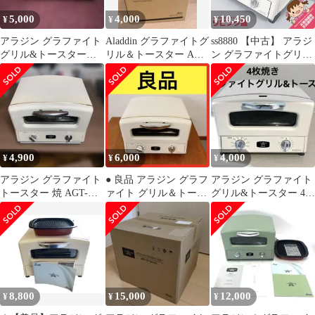
5,000
4,000
10,450
¥
¥
¥
アラジン グラファイト
Aladdin グラファイトグ
ss8880 【中古】 アラジ
グリル&トースター
リル＆トースター AGT-
ン グラファイトグリル
AGT-G13A 2020年製
G13A
＆トースター AGT-
G13A ホワイト Aladdin
オーブントースター 白
4枚焼 100～280°温度調
整可 オシャレ ワイド庫
内 オーブントースター
中古
4,900
6,000
4,000
¥
¥
¥
アラジン グラファイト
● 良品 アラジン グラフ
アラジン グラファイト
トースター 焼 AGT-
ァイト グリル＆トース
グリル&トースター 4枚
G13A ホワイト 中古
ター ホワイト AGT-
焼きAGT-G13A ホワイ
G13A
ト
8,800
15,000
12,000
¥
¥
¥