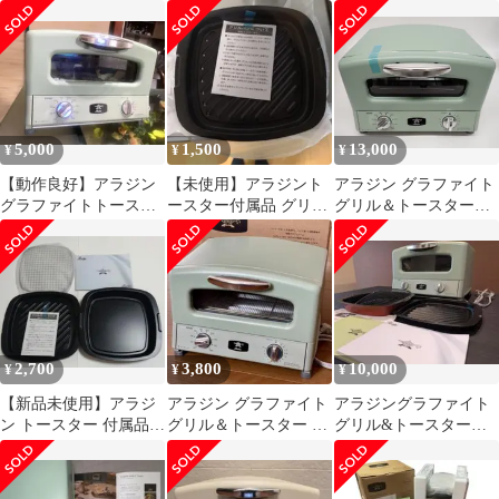
ースター AGT-G13A
G13A(Ｐ) サクラピンク
スタ 4枚AGT-G13A グ
リル
5,000
1,500
13,000
¥
¥
¥
【動作良好】アラジン
【未使用】アラジント
アラジン グラファイト
グラファイトトースタ
ースター付属品 グリル
グリル＆トースター
ー AGT-G13A 2020年製
パン 3点セット AGT-
AGT-G13A(G) Aladdin
G13A
トースター 調理家電
R2606-044
2,700
3,800
10,000
¥
¥
¥
【新品未使用】アラジ
アラジン グラファイト
アラジングラファイト
ン トースター 付属品
グリル＆トースター 4
グリル&トースター 4
グリルパンプレート 3
枚焼き AGT-G13A ジャ
枚焼き AGT-G13A グ
点セット
ンク
リーン