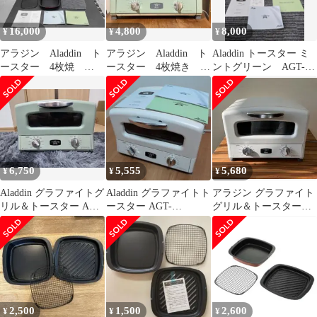
16,000
4,800
8,000
¥
¥
¥
アラジン Aladdin ト
アラジン Aladdin ト
Aladdin トースター ミ
ースター 4枚焼
ースター 4枚焼き
ントグリーン AGT-
AGT-G13A(W) ホワイ
2023年製
G13A
ト
6,750
5,555
5,680
¥
¥
¥
Aladdin グラファイトグ
Aladdin グラファイトト
アラジン グラファイト
リル＆トースター AGT-
ースター AGT-
グリル＆トースター
G13A
G13A(W) ホワイト4枚
AGT-G13A 動作良好
焼き
2,500
1,500
2,600
¥
¥
¥