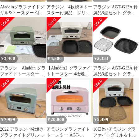
Aladdinグラファイトグ
アラジン 4枚焼きトー
アラジン AGT-G13A 付
リル&トースター 付属
スター付属品 グリル
属品3点セット グラフ
品3点セット AGT-
パン
ァイトグリル＆トース
G13A
ター
3,400
4,500
2,333
¥
¥
¥
アラジン Aladdin グラ
【Aladdin】グラファイ
アラジン AGT-G13A 付
ファイトトースター 本
トトースター 4枚焼き/
属品3点セット グラフ
体 ジャンク品 2021
型番：AGT-G13A
ァイトグリル＆トース
年製
ター
7,999
20,000
5,499
¥
¥
¥
2022 アラジン 4枚焼き
アラジングラファイト
16日迄⭐︎アラジン グラ
グラファイトグリル ト
トースター AGT-
ファイトグリル＆トー