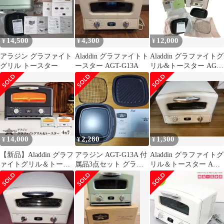
14,500
4,300
12,000
¥
¥
¥
アラジン グラファイト
Aladdin グラファイトト
Aladdin グラファイトグ
グリル トースター
ースター AGT-G13A
リル&トースター AGT-
G13A(W) 未使用
14,000
2,280
1,300
¥
¥
¥
【新品】Aladdin グラフ
アラジン AGT-G13A 付
Aladdin グラファイトグ
ァイトグリル＆トース
属品3点セット グラフ
リル＆トースター AGT
ター AGT-G13A(G)
ァイトグリル＆トース
G13A 本体 アラジン
ター