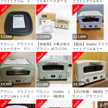
ファイトグリル トー
リル＆トースター AGT-
ファイトグリル＆トー
スター
G13A
スター 4枚焼き
2,600
13,000
15,000
¥
¥
¥
アラジン グラファイ
【未使用】※希少色※
【新品】Aladdin グラフ
トトースター グリル
アラジン AGT-G13A グ
ァイトグリル＆トース
パン
ラファイトグリル＆ト
ター AGT-G13A(W)
ースター 4枚焼き 管理
番号:A367
8,000
7,500
8,500
¥
¥
¥
アラジン グラファイ
アラジン Aladdin ト
【2022年製・4枚焼】ア
トグリル&トースタ
ースター 4枚焼き
ラジン グラファイト
ー AGT-G13A
グリル&トースター