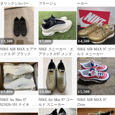
タリックシルバー
フラージュ
ーカー
3,300
7,000
4,500
¥
¥
¥
NIKE AIR MAX エアマ
NIKE スニーカー エ
NIKE AIR MAX 97 ゴー
ックス 97 ブラック
アマックス97 メンズ
ルド スニーカー
ベージュ ブラック
7,800
4,680
5,500
¥
¥
¥
NIKE Air Max 97
NIKE Air Max 97 ゴー
NIKE AIR MAX 97
921826-101 ナイキ エ
ルド スニーカー
25cm
アマックス