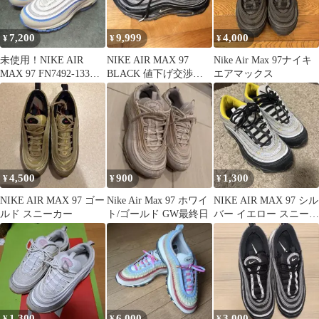
7,200
9,999
4,000
¥
¥
¥
未使用！NIKE AIR
NIKE AIR MAX 97
Nike Air Max 97ナイキ
MAX 97 FN7492-133
BLACK 値下げ交渉あ
エアマックス
23cm 水色
り
4,500
900
1,300
¥
¥
¥
NIKE AIR MAX 97 ゴー
Nike Air Max 97 ホワイ
NIKE AIR MAX 97 シル
ルド スニーカー
ト/ゴールド GW最終日
バー イエロー スニーカ
ー
1,300
6,000
3,000