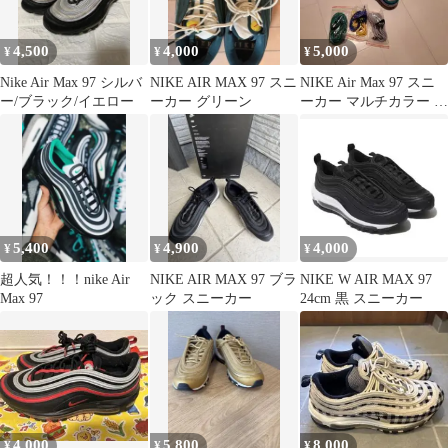
4,500
4,000
5,000
¥
¥
¥
Nike Air Max 97 シルバ
NIKE AIR MAX 97 スニ
NIKE Air Max 97 スニ
ー/ブラック/イエロー
ーカー グリーン
ーカー マルチカラー 替
え紐付き
5,400
4,900
4,000
¥
¥
¥
超人気！！！nike Air
NIKE AIR MAX 97 ブラ
NIKE W AIR MAX 97
Max 97
ック スニーカー
24cm 黒 スニーカー
4,000
5,800
8,000
¥
¥
¥