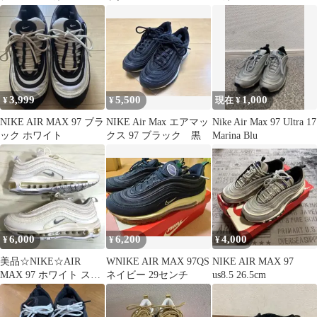
27cm
3,999
5,500
1,000
¥
¥
現在 ¥
NIKE AIR MAX 97 ブラ
NIKE Air Max エアマッ
Nike Air Max 97 Ultra 17
ック ホワイト
クス 97 ブラック 黒
Marina Blu
6,000
6,200
4,000
¥
¥
¥
美品☆NIKE☆AIR
WNIKE AIR MAX 97QS
NIKE AIR MAX 97
MAX 97 ホワイト スニ
ネイビー 29センチ
us8.5 26.5cm
ーカー 24.5cm