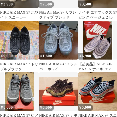
3,900
7,500
3,500
¥
¥
¥
NIKE AIR MAX 97 ホワ
Nike Air Max 97 リフレ
ナイキ エアマックス 97
イト スニーカー
クティブ ブレッド
ピンク ベージュ 24.5
9,900
1,800
6,980
¥
¥
¥
NIKE AIR MAX 97 トリ
NIKE AIR MAX 97 シル
【超美品】NIKE AIR
プルブラック
バー ホワイト
MAX 97 ナイキ エアマ
ックス 97 スニーカー
8,000
6,000
5,000
¥
¥
¥
NIKE AIR MAX 97 G メ
NIKE AIR MAX 97 カモ
NIKE AIR MAX 97 スニ