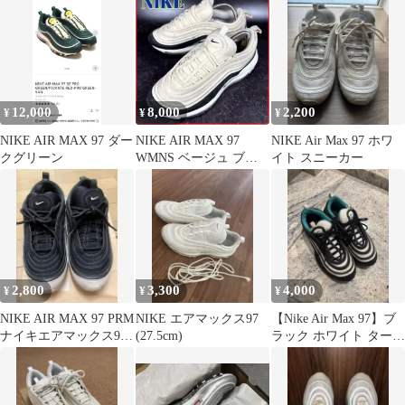
12,000
8,000
2,200
¥
¥
¥
NIKE AIR MAX 97 ダー
NIKE AIR MAX 97
NIKE Air Max 97 ホワ
クグリーン
WMNS ベージュ ブラ
イト スニーカー
ック スニーカー 24
2,800
3,300
4,000
¥
¥
¥
NIKE AIR MAX 97 PRM
NIKE エアマックス97
【Nike Air Max 97】ブ
ナイキエアマックス97
(27.5cm)
ラック ホワイト ターコ
ブラック23.5㎝
イズ