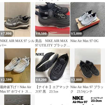
スニーカー
7,800
8,500
5,000
¥
¥
¥
NIKE AIR MAX 97 シル
美品 NIKE AIR MAX
Nike Air Max 97 OG
バー
97 UTILITY ブラック
28cm 箱付
2,599
4,200
2,800
¥
¥
¥
最終値下げ！Nike Air
【ナイキ 】エアマック
Nike Air Max 97 ブラッ
Max 97 ホワイト スニ
ス97 黒 23.5㎝
ク 23.5センチ
ーカー