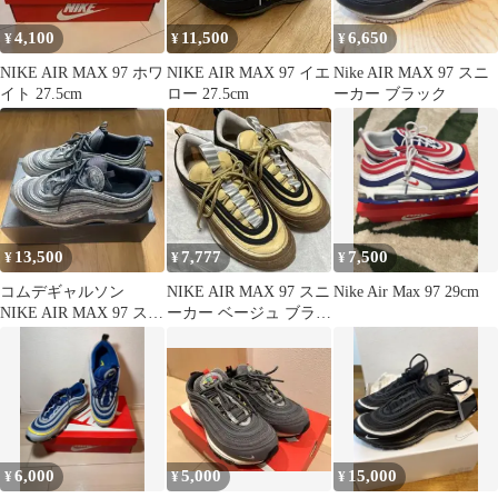
4,100
11,500
6,650
¥
¥
¥
NIKE AIR MAX 97 ホワ
NIKE AIR MAX 97 イエ
Nike AIR MAX 97 スニ
イト 27.5cm
ロー 27.5cm
ーカー ブラック
13,500
7,777
7,500
¥
¥
¥
コムデギャルソン
NIKE AIR MAX 97 スニ
Nike Air Max 97 29cm
NIKE AIR MAX 97 スニ
ーカー ベージュ ブラウ
ーカー
ン
6,000
5,000
15,000
¥
¥
¥