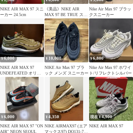
¥
¥
¥
NIKE AIR MAX 97 スニ
《美品》NIKE AIR
Nike Air Max 97 ブラッ
ーカー 24.5cm
MAX 97 BE TRUE スニ
クスニーカー
ーカー
6,000
10,000
6,800
¥
¥
¥
NIKE AIR MAX 97
NIKE Air Max 97 ブラ
Nike Air Max 97 ホワイ
UNDEFEATED オリー
ック メンズ スニーカー
ト/リフレクトシルバー
ブ28cm
6,000
4,350
4,900
¥
¥
現在 ¥
NIKE AIR MAX 97 "ON
NIKE AIRMAX97 (エア
NIKE AIR MAX 97
AIR" NEON SEOUL
マックス97) DQ131-700