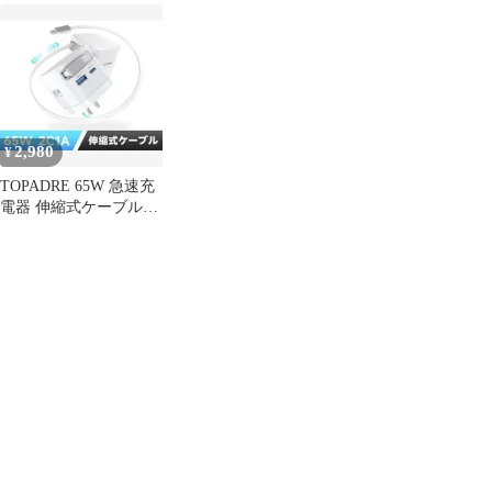
み式 巻き取り式充電器
超軽量・ AA79H
ーブル内蔵SD-
AC65CCA
2,980
¥
TOPADRE 65W 急速充
電器 伸縮式ケーブル内
蔵 2C1A