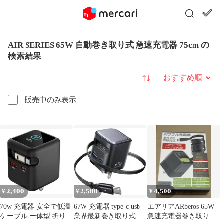
AIR SERIES 65W 自動巻き取り式 急速充電器 75cm の
検索結果
並び替え
販売中のみ表示
2,400
2,580
4,500
¥
¥
¥
70w 充電器 安全で低温
67W 充電器 type-c usb
エアリアARberos 65W
ケーブル ー体型 折り畳
業界最新巻き取り式・
急速充電器巻き取りケ