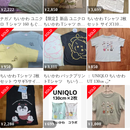
2,222
2,850
3,699
¥
¥
¥
ナガノ ちいかわ ユニク
【限定】新品 ユニクロ
ちいかわ Tシャツ 2枚
ロ Ｔシャツ 160 もぐコ
ちいかわ Tシャツ ホワ
セット サイズ110
ロ ハチワレ うさぎ
イト 100cm
UNIQLO
950
3,111
850
¥
¥
¥
ちいかわ Tシャツ 2枚
ちいかわ バックプリン
： UNIQLO ちいかわ
セット ウサギSサイズ
トTシャツ ちいう
UT 130㎝ ◡̈︎*
はちわれМサイズ
さ Avail 2枚セット
で
2,280
699
1,000
¥
¥
¥