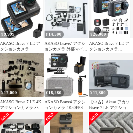
9,999
14,500
20,000
¥
¥
¥
AKASO Brave 7 LE ア
AKASO Brave7 アクシ
AKASO Brave 7 LE ア
クションカメラ
ョンカメラ 外部マイク
クションカメラ
純正アクセサリーセッ
4K60FPS
ト
17,000
18,280
11,800
¥
¥
¥
AKASO Brave 7 LE 4K
AKASO Brave4 アクシ
【中古】Akaso アカソ
アクションカメラ ハン
ョンカメラ 4K30FPS デ
Brave 7 LE アクション
ドグリップ付き
ュアルスクリーン EIS
カメラ
手ブレ補正 40M防水 水
中カメラ HDMI出力 ア
クションカム 小型 フロ