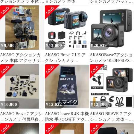
クションカメラ 本体 ア
ョンカメラ 本体
ションカメラ バッテリ
クセサリーセット
ー2個付き【C6190-C】
9,500
13,000
20,939
¥
¥
¥
AKASO アクションカ
AKASO Brave 7 LE ア
AKASOBrave7アクショ
メラ 本体 アクセサリー
クションカメラ
ンカメラ4K30FPSIPX8
セット BRAVE 7 LE
4K60FPS
本機防水10M水中カメ
ラ手ぶれ補正付きアク
ションカム外部マイク
対応ウェアラブルカメ
ラ
10,000
12,022
12,800
¥
¥
¥
AKASO Brave 7 アクシ
AKASO brave 8 4K 本機
AKASO BRAVE 7 アク
ョンカメラ 付属品多数
防水 手ぶれ補正 アクシ
ションカメラ 本体一式
初期化済み 中古
ョンカメラ＋マイク
＋7inkit