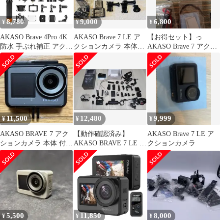
8,780
9,000
6,800
¥
¥
¥
AKASO Brave 4Pro 4K
AKASO Brave 7 LE ア
【お得セット】っ
防水 手ぶれ補正 アクシ
クションカメラ 本体そ
AKASO Brave 7 アクシ
ョンカメラ
の他
ョンカメラ 本体セット
11,500
12,480
9,999
¥
¥
¥
AKASO BRAVE 7 アク
【動作確認済み】
AKASO Brave 7 LE ア
ションカメラ 本体 付属
AKASO BRAVE 7 LE ア
クションカメラ
品一式
クションカメラ セット
5,500
11,850
8,000
¥
¥
¥