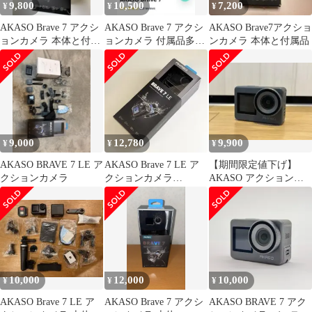
9,800
10,500
7,200
¥
¥
¥
47ea4d5e
AKASO Brave 7 アクシ
AKASO Brave 7 アクシ
AKASO Brave7アクショ
ョンカメラ 本体と付属
ョンカメラ 付属品多数
ンカメラ 本体と付属品
品
セット
9,000
12,780
9,900
¥
¥
¥
AKASO BRAVE 7 LE ア
AKASO Brave 7 LE ア
【期間限定値下げ】
クションカメラ
クションカメラ
AKASO アクションカ
4K60FPS
メラ Brave7 (箱なし)
10,000
12,000
10,000
¥
¥
¥
AKASO Brave 7 LE ア
AKASO Brave 7 アクシ
AKASO BRAVE 7 アク