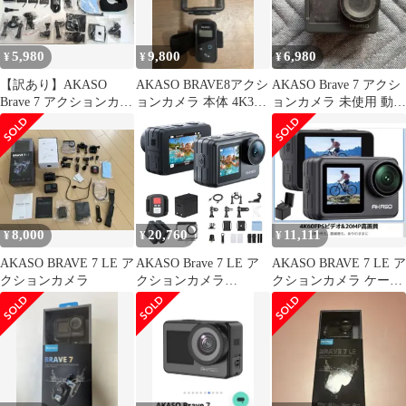
ーティングハンドグリ
ップ付きpms b9eea5fb
5,980
9,800
6,980
¥
¥
¥
​【訳あり】AKASO
AKASO BRAVE8アクシ
AKASO Brave 7 アクシ
Brave 7 アクションカメ
ョンカメラ 本体 4K30
ョンカメラ 未使用 動作
ラ 4K30fps
付属品セット
確認済み ケース付き
8,000
20,760
11,111
¥
¥
¥
AKASO BRAVE 7 LE ア
AKASO Brave 7 LE ア
AKASO BRAVE 7 LE ア
クションカメラ
クションカメラ
クションカメラ ケース
4K60FPS 20MP IPX7本
付き 土日限定値下げ
機防水 40M防水 水中カ
メラ 六軸手ぶれ補正 デ
ュアルカラースクリー
ン タッチパネル式 タイ
ムラプス WiFi/Type-C外
部マイク対応 1350mA