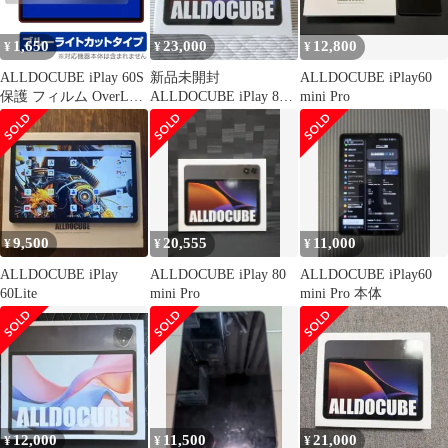
1,650
23,000
12,800
¥
¥
¥
ALLDOCUBE iPlay 60S
新品未開封
ALLDOCUBE iPlay60
保護 フィルム OverLay
ALLDOCUBE iPlay 80
mini Pro
Eye Protector for オール
mini Pro
ドキューブ タブレット
液晶保護 目に優しい ブ
ルーライトカット
9,500
20,555
11,000
¥
¥
¥
ALLDOCUBE iPlay
ALLDOCUBE iPlay 80
ALLDOCUBE iPlay60
60Lite
mini Pro
mini Pro 本体
12,000
11,500
21,000
¥
¥
¥