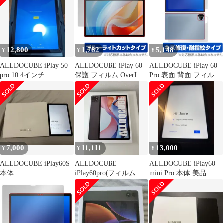
オールドキューブ タブ
レット 高硬度 高光沢
12,800
1,782
5,148
¥
¥
¥
ALLDOCUBE iPlay 50
ALLDOCUBE iPlay 60
ALLDOCUBE iPlay 60
pro 10.4インチ
保護 フィルム OverLay
Pro 表面 背面 フィルム
Eye Protector オールド
OverLay Magic for オー
キューブ アイプレイ 60
ルドキューブ 傷修復 耐
タブレット用保護フィ
指紋 指紋防止 コーティ
ルム ブルーライトカッ
ング
ト
7,000
11,111
13,000
¥
¥
¥
ALLDOCUBE iPlay60S
ALLDOCUBE
ALLDOCUBE iPlay60
本体
iPlay60pro(フィルム付
mini Pro 本体 美品
き) 美品