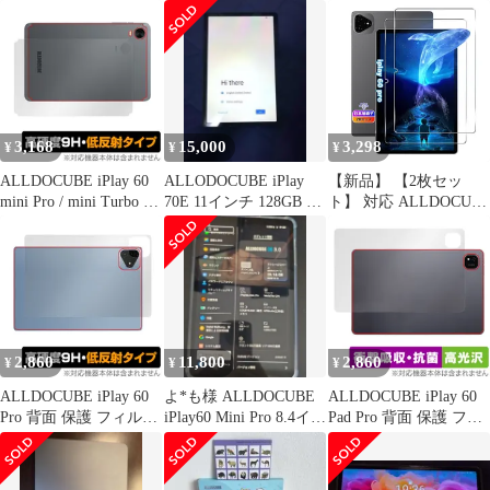
面 背面 フィルム
ム付き
レット
OverLay Eye Protector
for オールドキューブ
ブルーライトカット
3,168
15,000
3,298
¥
¥
¥
ALLDOCUBE iPlay 60
ALLODOCUBE iPlay
【新品】 【2枚セッ
mini Pro / mini Turbo 背
70E 11インチ 128GB 付
ト】 対応 ALLDOCUB
面 保護 フィルム
属品完備
iPlay 60 Pro フィルム
OverLay 9H Plus for オ
11インチ 【国産旭硝子
ールドキューブ タブレ
素材】 対応 iPlay60 Pro
ット 高硬度 反射防止
ガラスフィルム 強化ガ
ラス iPlay 60 Pro タブ
レット 用 保護フィルム
ケース カバー 全面吸着
2,860
11,800
2,860
¥
¥
¥
ALLDOCUBE iPlay 60
よ*も様 ALLDOCUBE
ALLDOCUBE iPlay 60
Pro 背面 保護 フィルム
iPlay60 Mini Pro 8.4イン
Pad Pro 背面 保護 フィ
OverLay 9H Plus for オ
チおま
ルム OverLay Absorber
ールドキューブ 9H高硬
高光沢 for オールドキ
度 さらさら手触り反射
ューブ 衝撃吸収 高光沢