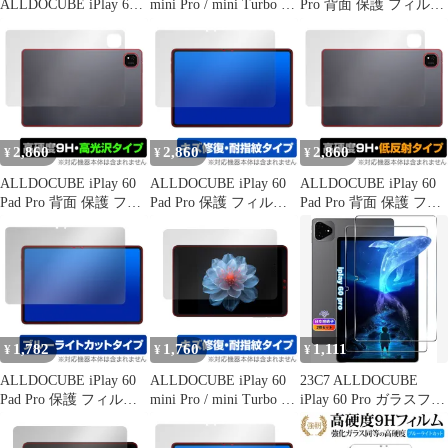
ALLDOCUBE iPlay 60
mini Pro / mini Turbo 保
Pro 背面 保護 フィルム
mini Pro タブレット ケ
護 フィルム OverLay
OverLay Plus Premium
ース For (2024最新) 8.4
Eye Protector 低反射 for
for オールドキューブ
インチ 保護ケース TPU
オールドキューブ タブ
本体保護フィルム さら
シリコン 軽量 薄型 擦
レット 目に優しい
さら手触り 低反射素材
り傷防止 指紋防止 耐衝
撃 iPlay 60 mini Pro ケ
ース カバー (クリア
2,860
2,860
2,860
¥
¥
¥
ALLDOCUBE iPlay 60
ALLDOCUBE iPlay 60
ALLDOCUBE iPlay 60
Pad Pro 背面 保護 フィ
Pad Pro 保護 フィルム
Pad Pro 背面 保護 フィ
ルム OverLay 9H
OverLay Magic for オー
ルム OverLay 9H Plus
Brilliant for オールドキ
ルドキューブ 液晶保護
for オールドキューブ
ューブ 9H高硬度 透明
傷修復 耐指紋 指紋防止
9H高硬度 さらさら手触
感 高光沢
コーティング
り反射防止
1,782
1,760
1,111
¥
¥
¥
ALLDOCUBE iPlay 60
ALLDOCUBE iPlay 60
23C7 ALLDOCUBE
Pad Pro 保護 フィルム
mini Pro / mini Turbo 保
iPlay 60 Pro ガラスフィ
OverLay Eye Protector
護 フィルム OverLay
ルム 2枚セット 【1枚傷
for オールドキューブ
Magic for オールドキュ
あり】