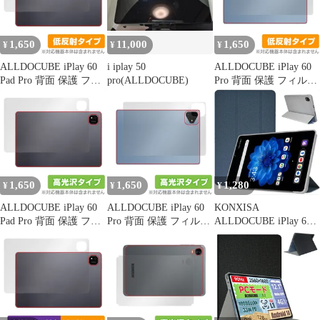
1,650
11,000
1,650
¥
¥
¥
ALLDOCUBE iPlay 60
i iplay 50
ALLDOCUBE iPlay 60
Pad Pro 背面 保護 フィ
pro(ALLDOCUBE)
Pro 背面 保護 フィルム
ルム OverLay Plus for
OverLay Plus for オール
オールドキューブ 本体
ドキューブ 本体保護フ
保護フィルム さらさら
ィルム さらさら手触り
手触り 低反射素材
低反射素材
1,650
1,650
1,280
¥
¥
¥
ALLDOCUBE iPlay 60
ALLDOCUBE iPlay 60
KONXISA
Pad Pro 背面 保護 フィ
Pro 背面 保護 フィルム
ALLDOCUBE iPlay 60
ルム OverLay Brilliant
OverLay Brilliant for オ
mini Turbo/Pro 8.4イン
for オールドキューブ
ールドキューブ 本体保
チ ケース グレー スタ
本体保護フィルム 高光
護フィルム 高光沢素材
ンド機能
沢素材