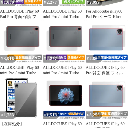
1,650
2,277
2,999
¥
¥
¥
ALLDOCUBE iPlay 60
ALLDOCUBE iPlay 60
For Alldocube iPlay60
Pad Pro 背面 保護 フィ
mini Pro / mini Turbo 背
Pad Pro ケース Kluso 超
ルム OverLay Plus Lite
面 保護 フィルム
軽量 極薄 高級PU レザ
for オールドキューブ
OverLay Brilliant for オ
ー 開閉式 スタンド ス
本体保護フィルム さら
ールドキューブ タブレ
マートケース スタンド
さら手触り 低反射素材
ット 本体保護 高光沢素
機能 スマートカバー 充
材
電対応 iPlay 60 Pad Pro
12インチ 対応 (ブラッ
ク)
3,916
2,277
2,860
¥
¥
¥
ALLDOCUBE iPlay 60
ALLDOCUBE iPlay 60
ALLDOCUBE iPlay 60
mini Pro / mini Turbo 背
mini Pro / mini Turbo 背
Pro 背面 保護 フィルム
面 保護 フィルム
面 保護 フィルム
OverLay Magic for オー
OverLay Plus Premium
OverLay Plus Lite for オ
ルドキューブ 本体保護
for オールドキューブ
ールドキューブ タブレ
フィルム 傷修復 指紋防
タブレット 本体保護さ
ット 本体保護 さらさら
止 コーティング
らさら
1,733
1,518
3,256
¥
¥
¥
【在庫処分】
ALLDOCUBE iPlay 60
ALLDOCUBE iPlay 60