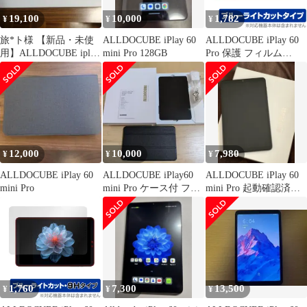
19,100
10,000
1,782
¥
¥
¥
旅*ト様 【新品・未使
ALLDOCUBE iPlay 60
ALLDOCUBE iPlay 60
用】ALLDOCUBE iplay
mini Pro 128GB
Pro 保護 フィルム
60 Mini Pro
OverLay Eye Protector
for オールドキューブ
液晶保護 目に優しい ブ
ルーライトカット
12,000
10,000
7,980
¥
¥
¥
ALLDOCUBE iPlay 60
ALLDOCUBE iPlay60
ALLDOCUBE iPlay 60
mini Pro
mini Pro ケース付 フィ
mini Pro 起動確認済み
ルム貼付済
ジャンク品
1,760
7,300
13,500
¥
¥
¥