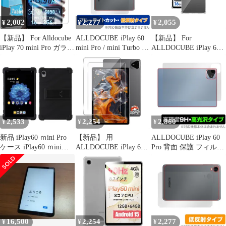
Mini Mini Turb
2,002
2,277
2,055
¥
¥
¥
【新品】 For Alldocube
ALLDOCUBE iPlay 60
【新品】 For
iPlay 70 mini Pro ガラス
mini Pro / mini Turbo 表
ALLDOCUBE iPlay 60
フィルム 8.4インチ フ
面 背面 フィルム
mini Pro タブレット ケ
ィルム 液晶保護フィル
OverLay Eye Protector
ース (2024最新) 8.4イン
ム 強化ガラス ケース
低反射 for オールドキ
チ 保護ケース TPU シ
耐久性/ラウンドエッジ
ューブ ブルーライトカ
リコン 軽量 薄型 擦り
加工/高感度タッチ/飛散
ット
傷防止 指紋防止 耐衝撃
防止/画面保護/気泡ゼ
iPlay 60 mini Pro ケース
ロ/硬度9H 保護シート
カバー (クリ 1
2,533
2,254
2,860
¥
¥
¥
iPlay 1
新品 iPlay60 ｍini Pro
【新品】 用
ALLDOCUBE iPlay 60
ケース iPlay60 ｍini
ALLDOCUBE iPlay 60
Pro 背面 保護 フィルム
Turbo ケース iPlay60ｍ
Pro ガラスフィルム 11
OverLay 9H Brilliant for
ini Pro/iPlay60ｍini
インチ ２枚 【国産旭硝
オールドキューブ 9H高
Turbo カバー
子素材】 用 iPlay 60
硬度 透明感 高光沢
【Trocent】
Pro フィルム 硬度9H 用
ALLDOCUBE 8.4イン
iPlay60 Pro 保護フィル
チ タブレットケース ソ
ム 耐衝撃 用
フトTPU 調節可能
ALLDOCUBE iPlay 60 1
16,500
2,254
2,277
¥
¥
¥