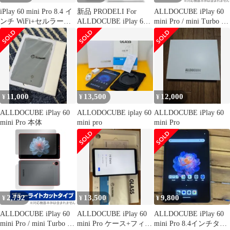
iPlay 60 mini Pro 8.4 イ
新品 PRODELI For
ALLDOCUBE iPlay 60
ンチ WiFi+セルラー対
ALLDOCUBE iPlay 60
mini Pro / mini Turbo 背
応
mini 8.7インチ 専用 ケ
面 保護 フィルム
ース クリア カバー タ
OverLay Plus for オール
ブレットケース TPU素
ドキューブ タブレット
材 黄変防止 滑り止め
さらさら手触り 低反射
耐衝撃 落下防止 軽量
iplay 60 mini 用 保護カ
バー（つや消し半透
11,000
13,500
12,000
¥
¥
¥
明）
ALLDOCUBE iPlay 60
ALLODOCUBE iplay 60
ALLDOCUBE iPlay 60
mini Pro 本体
mini pro
mini Pro
2,732
13,500
9,800
¥
¥
¥
ALLDOCUBE iPlay 60
ALLDOCUBE iPlay 60
ALLDOCUBE iPlay 60
mini Pro / mini Turbo 表
mini Pro ケース+フィル
mini Pro 8.4インチタブ