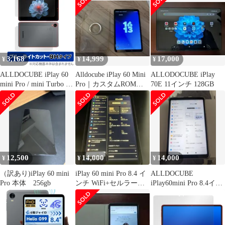
3,168
14,999
17,000
¥
¥
¥
ALLDOCUBE iPlay 60
Alldocube iPlay 60 Mini
ALLODOCUBE iPlay
mini Pro / mini Turbo 表
Pro｜カスタムROM導
70E 11インチ 128GB
背面 フィルム OverLay
入
Eye Protector 9H for オ
ールドキューブ 高硬度
ブルーライトカット
12,500
14,000
14,000
¥
¥
¥
（訳あり)iPlay 60 mini
iPlay 60 mini Pro 8.4 イ
ALLDOCUBE
Pro 本体 256gb
ンチ WiFi+セルラー対
iPlay60mini Pro 8.4イン
応
チタブレット