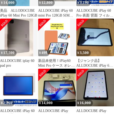
14,000
12,800
3,190
¥
¥
¥
美品 ALLODOCUBE
ALLDOCUBE iPlay 60
ALLDOCUBE iPlay 60
iPlay 60 Mini Pro 128GB
mini Pro 128GB SIMフ
Pro 表面 背面 フィルム
リー
OverLay Eye Protector
低反射 for オールドキ
ューブ ブルーライトカ
ット 反射防止
17,500
499
3,500
¥
¥
¥
ALLDOCUBE iplay 60
新品未使用！iPlay60
【ジャンク品】
pad pro
Mini Pro ケース オレン
ALLDOCUBE iPlay 60
ジ
mini Pro（128GB
2,860
14,000
16,000
¥
¥
¥
ALLDOCUBE iPlay 60
ALLDOCUBE iPlay
ALLDOCUBE iPlay