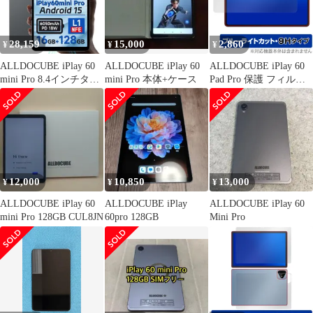
28,159
15,000
2,860
¥
¥
¥
ALLDOCUBE iPlay 60
ALLDOCUBE iPlay 60
ALLDOCUBE iPlay 60
mini Pro 8.4インチタブ
mini Pro 本体+ケース
Pad Pro 保護 フィルム
レット 顔認証 4GLTE
OverLay Eye Protector
1920x1200FHD
9H for オールドキュー
WidevineL1
ブ 液晶保護 9H 高硬度
ブルーライトカット
12,000
10,850
13,000
¥
¥
¥
ALLDOCUBE iPlay 60
ALLDOCUBE iPlay
ALLDOCUBE iPlay 60
mini Pro 128GB CUL8JN
60pro 128GB
Mini Pro