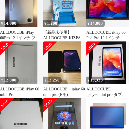
防止
抗菌
14,000
1,200
14,000
¥
¥
¥
ALLDOCUBE iPlay
【新品未使用】
ALLDOCUBE iPlay 60
60Pro 12.1インチ フィ
ALLDOCUBE KIZPAD
Pad Pro 12.1インチ
ルム装着済
PRO 8.4 専用キッズケ
ース
12,000
13,250
13,333
¥
¥
¥
ALLDOCUBE iPlay 60
ALLDOCUBE iplay 60
ALLDOCUBE
mini Pro
mini pro (R用)
iplay60mini pro タブレ
ット 本体