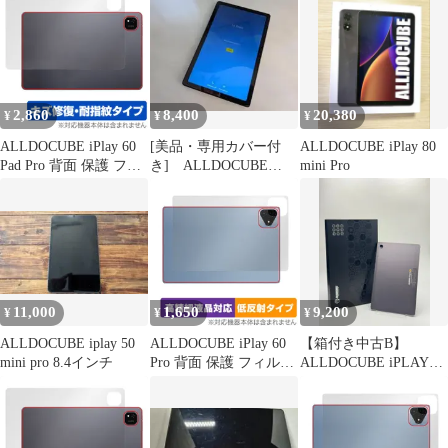
2,860
8,400
20,380
¥
¥
¥
ALLDOCUBE iPlay 60
[美品・専用カバー付
ALLDOCUBE iPlay 80
Pad Pro 背面 保護 フィ
き] ALLDOCUBE
mini Pro
ルム OverLay Magic for
iPlay 50
オールドキューブ 本体
保護フィルム 傷修復 指
紋防止 コーティング
11,000
1,650
9,200
¥
¥
¥
ALLDOCUBE iplay 50
ALLDOCUBE iPlay 60
【箱付き中古B】
mini pro 8.4インチ
Pro 背面 保護 フィルム
ALLDOCUBE iPLAY50
OverLay Plus Lite for オ
グレー wifi+Cellular
ールドキューブ 本体保
護フィルム さらさら手
触り 低反射素材