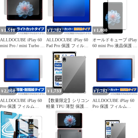
液晶保護 目に優しい ブ
ーブ タブレット 傷修復
ルーライトカット
耐指紋 指紋防止
1,518
1,782
1,800
¥
¥
¥
ALLDOCUBE iPlay 60
ALLDOCUBE iPlay 60
オールドキューブ iPlay
mini Pro / mini Turbo 保
Pad Pro 保護 フィルム
60 mini Pro 液晶保護 フ
護 フィルム OverLay
OverLay Eye Protector
ィルム 強化ガラス と
Eye Protector for オール
低反射 for オールドキ
同等の 高硬度9H ブル
ドキューブ タブレット
ューブ 液晶保護 ブルー
ーライトカット クリア
ブルーライトカット
ライトカット 反射防止
光沢タイプ 改訂版
2,860
1,733
1,782
¥
¥
¥
ALLDOCUBE iPlay 60
【数量限定】シリコン
ALLDOCUBE iPlay 60
Pro 保護 フィルム
軽量 TPU 薄型 保護ケ
Pro 保護 フィルム
OverLay Magic for オー
ース 擦り傷防止 8.4イ
OverLay Eye Protector
ルドキューブ 液晶保護
ンチ 指紋防止 (2024最
低反射 for オールドキ
傷修復 耐指紋 指紋防止
新) 耐衝撃 ケース iPlay
ューブ 液晶保護 ブルー
コーティング
iPlay 60 60 mini mini
ライトカット 反射防止
Pro/iPlay Pro/iPlay 60 60