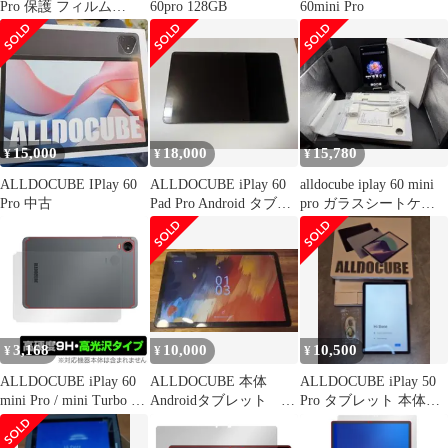
Pro 保護 フィルム
60pro 128GB
60mini Pro
OverLay Eye Protector
9H for オールドキュー
ブ 液晶保護 9H 高硬度
ブルーライトカット
15,000
18,000
15,780
¥
¥
¥
ALLDOCUBE IPlay 60
ALLDOCUBE iPlay 60
alldocube iplay 60 mini
Pro 中古
Pad Pro Android タブレ
pro ガラスシートケー
ット
ス箱一式
3,168
10,000
10,500
¥
¥
¥
ALLDOCUBE iPlay 60
ALLDOCUBE 本体
ALLDOCUBE iPlay 50
mini Pro / mini Turbo 背
Androidタブレット
Pro タブレット 本体＋
面 保護 フィルム
iPlay 60 Pro
おまけ4点
OverLay 9H Brilliant for