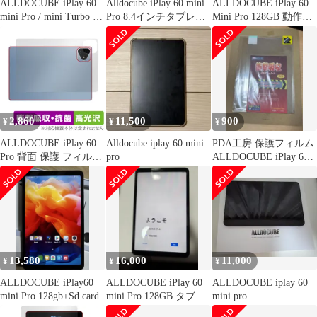
ALLDOCUBE iPlay 60
Alldocube iPlay 60 mini
ALLDOCUBE iPlay 60
mini Pro / mini Turbo 保
Pro 8.4インチタブレッ
Mini Pro 128GB 動作確
護 フィルム OverLay
ト
認済
Eye Protector 9H for オ
ールドキューブ タブレ
ット 高硬度 目に優しい
2,860
11,500
900
¥
¥
¥
ALLDOCUBE iPlay 60
Alldocube iplay 60 mini
PDA工房 保護フィルム
Pro 背面 保護 フィルム
pro
ALLDOCUBE iPlay 60
OverLay Absorber 高光
mini Pro
沢 for オールドキュー
ブ 衝撃吸収 高光沢 抗
菌
13,580
16,000
11,000
¥
¥
¥
ALLDOCUBE iPlay60
ALLDOCUBE iPlay 60
ALLDOCUBE iplay 60
mini Pro 128gb+Sd card
mini Pro 128GB タブレ
mini pro
ット