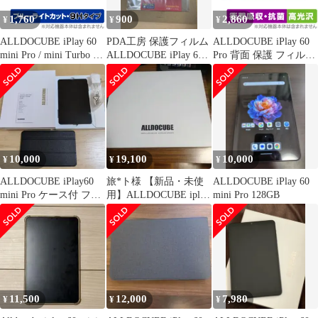
1,760
900
2,860
¥
¥
¥
ALLDOCUBE iPlay 60
PDA工房 保護フィルム
ALLDOCUBE iPlay 60
mini Pro / mini Turbo 保
ALLDOCUBE iPlay 60
Pro 背面 保護 フィルム
護 フィルム OverLay
mini Pro
OverLay Absorber 高光
Eye Protector 9H for オ
沢 for オールドキュー
ールドキューブ タブレ
ブ 衝撃吸収 高光沢 抗
ット 高硬度 目に優しい
菌
10,000
19,100
10,000
¥
¥
¥
ALLDOCUBE iPlay60
旅*ト様 【新品・未使
ALLDOCUBE iPlay 60
mini Pro ケース付 フィ
用】ALLDOCUBE iplay
mini Pro 128GB
ルム貼付済
60 Mini Pro
11,500
12,000
7,980
¥
¥
¥