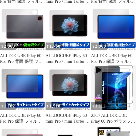
Pro 背面 保護 フィルム
mini Pro / mini Turbo 保
Pro 背面 保護 フィルム
OverLay Magic for オー
護 フィルム OverLay
OverLay Plus Premium
ルドキューブ 本体保護
Eye Protector 低反射 for
for オールドキューブ
フィルム 傷修復 指紋防
オールドキューブ タブ
本体保護フィルム さら
止 コーティング
レット 目に優しい
さら手触り 低反射素材
2,860
1,760
2,860
¥
¥
¥
ALLDOCUBE iPlay 60
ALLDOCUBE iPlay 60
ALLDOCUBE iPlay 60
Pad Pro 背面 保護 フィ
mini Pro / mini Turbo 保
Pad Pro 保護 フィルム
ルム OverLay 9H
護 フィルム OverLay
OverLay Magic for オー
Brilliant for オールドキ
Magic for オールドキュ
ルドキューブ 液晶保護
ューブ 9H高硬度 透明
ーブ タブレット 傷修復
傷修復 耐指紋 指紋防止
感 高光沢
耐指紋 指紋防止
コーティング
1,782
1,518
1,111
¥
¥
¥
ALLDOCUBE iPlay 60
ALLDOCUBE iPlay 60
23C7 ALLDOCUBE
Pad Pro 保護 フィルム
mini Pro / mini Turbo 保
iPlay 60 Pro ガラスフィ
OverLay Eye Protector
護 フィルム OverLay
ルム 2枚セット 【1枚傷
for オールドキューブ
Eye Protector for オール
あり】