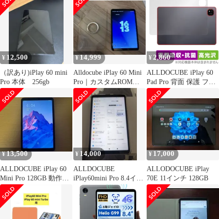
9H for オールドキュー
ブ 液晶保護 9H 高硬度
ブルーライトカット
12,500
14,999
2,860
¥
¥
¥
（訳あり)iPlay 60 mini
Alldocube iPlay 60 Mini
ALLDOCUBE iPlay 60
Pro 本体 256gb
Pro｜カスタムROM導
Pad Pro 背面 保護 フィ
入
ルム OverLay Absorber
高光沢 for オールドキ
ューブ 衝撃吸収 高光沢
抗菌
13,500
14,000
17,000
¥
¥
¥
ALLDOCUBE iPlay 60
ALLDOCUBE
ALLODOCUBE iPlay
Mini Pro 128GB 動作確
iPlay60mini Pro 8.4イン
70E 11インチ 128GB
認済
チタブレット