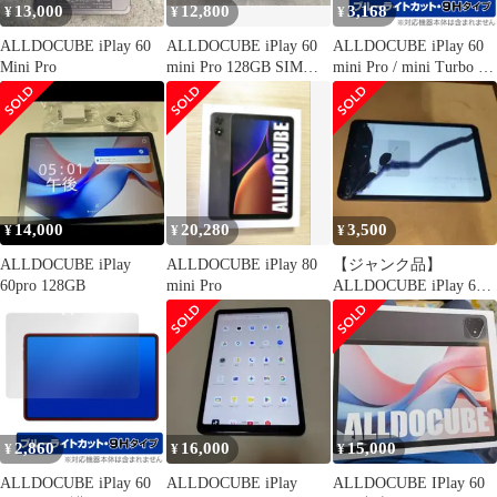
13,000
12,800
3,168
¥
¥
¥
ALLDOCUBE iPlay 60
ALLDOCUBE iPlay 60
ALLDOCUBE iPlay 60
Mini Pro
mini Pro 128GB SIMフ
mini Pro / mini Turbo 表
リー
背面 フィルム OverLay
Eye Protector 9H for オ
ールドキューブ 高硬度
ブルーライトカット
14,000
20,280
3,500
¥
¥
¥
ALLDOCUBE iPlay
ALLDOCUBE iPlay 80
【ジャンク品】
60pro 128GB
mini Pro
ALLDOCUBE iPlay 60
mini Pro（128GB
2,860
16,000
15,000
¥
¥
¥
ALLDOCUBE iPlay 60
ALLDOCUBE iPlay
ALLDOCUBE IPlay 60