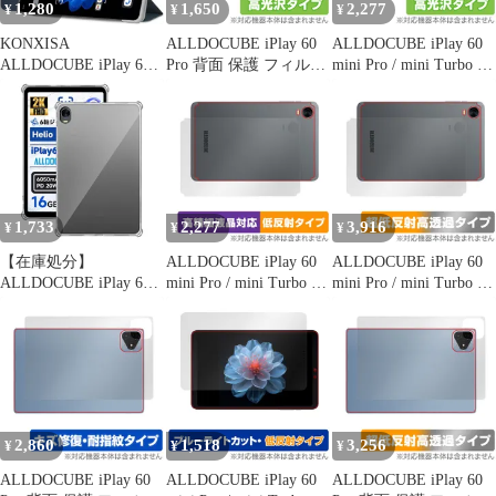
1,280
1,650
2,277
¥
¥
¥
KONXISA
ALLDOCUBE iPlay 60
ALLDOCUBE iPlay 60
ALLDOCUBE iPlay 60
Pro 背面 保護 フィルム
mini Pro / mini Turbo 背
mini Turbo/Pro 8.4イン
OverLay Brilliant for オ
面 保護 フィルム
チ ケース グレー スタ
ールドキューブ 本体保
OverLay Brilliant for オ
ンド機能
護フィルム 高光沢素材
ールドキューブ タブレ
ット 本体保護 高光沢素
材
1,733
2,277
3,916
¥
¥
¥
【在庫処分】
ALLDOCUBE iPlay 60
ALLDOCUBE iPlay 60
ALLDOCUBE iPlay 60
mini Pro / mini Turbo 背
mini Pro / mini Turbo 背
mini Pro タブレット ケ
面 保護 フィルム
面 保護 フィルム
ース For (2024最新) 8.4
OverLay Plus Lite for オ
OverLay Plus Premium
インチ 保護ケース TPU
ールドキューブ タブレ
for オールドキューブ
シリコン 軽量 薄型 擦
ット 本体保護 さらさら
タブレット 本体保護さ
り傷防止 指紋防止 耐衝
らさら
撃 iPlay 60 mini Pro ケ
ース カバー (クリア
2,860
1,518
3,256
¥
¥
¥
ALLDOCUBE iPlay 60
ALLDOCUBE iPlay 60
ALLDOCUBE iPlay 60