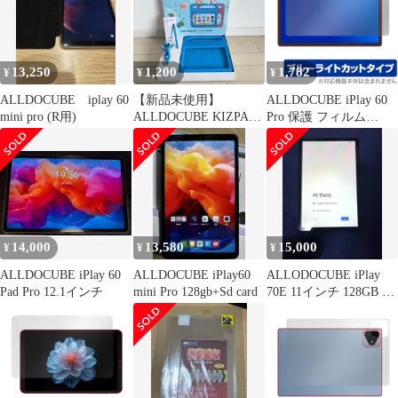
さらさら手触り 低反射
13,250
1,200
1,782
¥
¥
¥
ALLDOCUBE iplay 60
【新品未使用】
ALLDOCUBE iPlay 60
mini pro (R用)
ALLDOCUBE KIZPAD
Pro 保護 フィルム
PRO 8.4 専用キッズケ
OverLay Eye Protector
ース
for オールドキューブ
液晶保護 目に優しい ブ
ルーライトカット
14,000
13,580
15,000
¥
¥
¥
ALLDOCUBE iPlay 60
ALLDOCUBE iPlay60
ALLODOCUBE iPlay
Pad Pro 12.1インチ
mini Pro 128gb+Sd card
70E 11インチ 128GB 付
属品完備