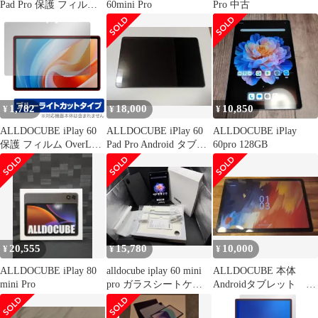
Pad Pro 保護 フィルム
60mini Pro
Pro 中古
OverLay Eye Protector
9H for オールドキュー
ブ 液晶保護 9H 高硬度
ブルーライトカット
1,782
18,000
10,850
¥
¥
¥
ALLDOCUBE iPlay 60
ALLDOCUBE iPlay 60
ALLDOCUBE iPlay
保護 フィルム OverLay
Pad Pro Android タブレ
60pro 128GB
Eye Protector オールド
ット
キューブ アイプレイ 60
タブレット用保護フィ
ルム ブルーライトカッ
ト
20,555
15,780
10,000
¥
¥
¥
ALLDOCUBE iPlay 80
alldocube iplay 60 mini
ALLDOCUBE 本体
mini Pro
pro ガラスシートケー
Androidタブレット
ス箱一式
iPlay 60 Pro