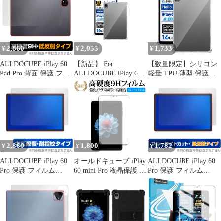
液晶保護 目に優しい ブ
ドキューブ タブレット
ルーライトカット
ブルーライトカット
2,860
2,055
1,733
¥
¥
¥
ALLDOCUBE iPlay 60
【新品】 For
【数量限定】シリコン
Pad Pro 背面 保護 フィ
ALLDOCUBE iPlay 60
軽量 TPU 薄型 保護ケ
ルム OverLay 9H Plus
mini Pro タブレット ケ
ース 擦り傷防止 8.4イ
for オールドキューブ
ース (2024最新) 8.4イン
ンチ 指紋防止 (2024最
9H高硬度 さらさら手触
チ 保護ケース TPU シ
新) 耐衝撃 ケース iPlay
り反射防止
リコン 軽量 薄型 擦り
iPlay 60 60 mini mini
傷防止 指紋防止 耐衝撃
Pro/iPlay Pro/iPlay 60 60
iPlay 60 mini Pro ケース
Mini Mini Turb
カバー (クリ 0
2,860
1,800
1,782
¥
¥
¥
ALLDOCUBE iPlay 60
オールドキューブ iPlay
ALLDOCUBE iPlay 60
Pro 保護 フィルム
60 mini Pro 液晶保護 フ
Pro 保護 フィルム
OverLay Magic for オー
ィルム 強化ガラス と
OverLay Eye Protector
ルドキューブ 液晶保護
同等の 高硬度9H ブル
低反射 for オールドキ
傷修復 耐指紋 指紋防止
ーライトカット クリア
ューブ 液晶保護 ブルー
コーティング
光沢タイプ 改訂版
ライトカット 反射防止