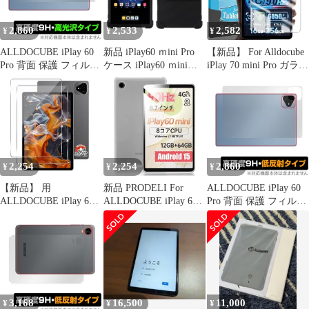
2,860
2,533
2,582
¥
¥
¥
ALLDOCUBE iPlay 60
新品 iPlay60 ｍini Pro
【新品】 For Alldocube
Pro 背面 保護 フィルム
ケース iPlay60 ｍini
iPlay 70 mini Pro ガラス
OverLay 9H Brilliant for
Turbo ケース iPlay60ｍ
フィルム 8.4インチ フ
オールドキューブ 9H高
ini Pro/iPlay60ｍini
ィルム 液晶保護フィル
硬度 透明感 高光沢
Turbo カバー
ム 強化ガラス ケース
【Trocent】
耐久性/ラウンドエッジ
ALLDOCUBE 8.4イン
加工/高感度タッチ/飛散
チ タブレットケース ソ
防止/画面保護/気泡ゼ
フトTPU 調節可能
ロ/硬度9H 保護シート
2,254
2,254
2,860
¥
¥
¥
iPlay 0
【新品】 用
新品 PRODELI For
ALLDOCUBE iPlay 60
ALLDOCUBE iPlay 60
ALLDOCUBE iPlay 60
Pro 背面 保護 フィルム
Pro ガラスフィルム 11
mini 8.7インチ 専用 ケ
OverLay 9H Plus for オ
インチ ２枚 【国産旭硝
ース クリア カバー タ
ールドキューブ 9H高硬
子素材】 用 iPlay 60
ブレットケース TPU素
度 さらさら手触り反射
Pro フィルム 硬度9H 用
材 黄変防止 滑り止め
防止
iPlay60 Pro 保護フィル
耐衝撃 落下防止 軽量
ム 耐衝撃 用
iplay 60 mini 用 保護カ
ALLDOCUBE iPlay 60 1
バー（つや消し半透
3,168
16,500
11,000
¥
¥
¥
明）