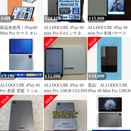
499
28,159
15,000
¥
¥
¥
新品未使用！iPlay60
ALLDOCUBE iPlay 60
ALLDOCUBE iPlay 60
Mini Pro ケース オレン
mini Pro 8.4インチタブ
mini Pro 本体+ケース
ジ
レット 顔認証 4GLTE
1920x1200FHD
WidevineL1
3,190
12,000
14,000
¥
¥
¥
ALLDOCUBE iPlay 60
ALLDOCUBE iPlay 60
美品 ALLODOCUBE
Pro 表面 背面 フィルム
mini Pro 128GB CUL8JN
iPlay 60 Mini Pro 128GB
OverLay Eye Protector
低反射 for オールドキ
ューブ ブルーライトカ
ット 反射防止