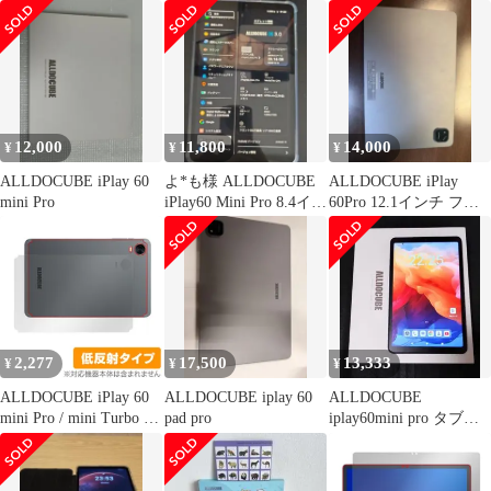
レット
iPlay 60 Pro フィルム
面 背面 フィルム
11インチ 【国産旭硝子
OverLay Eye Protector
素材】 対応 iPlay60 Pro
低反射 for オールドキ
ガラスフィルム 強化ガ
ューブ ブルーライトカ
ラス iPlay 60 Pro タブ
ット
レット 用 保護フィルム
ケース カバー 全面吸着
12,000
11,800
14,000
¥
¥
¥
ALLDOCUBE iPlay 60
よ*も様 ALLDOCUBE
ALLDOCUBE iPlay
mini Pro
iPlay60 Mini Pro 8.4イン
60Pro 12.1インチ フィ
チおま
ルム装着済
2,277
17,500
13,333
¥
¥
¥
ALLDOCUBE iPlay 60
ALLDOCUBE iplay 60
ALLDOCUBE
mini Pro / mini Turbo 背
pad pro
iplay60mini pro タブレ
面 保護 フィルム
ット 本体
OverLay Plus for オール
ドキューブ タブレット