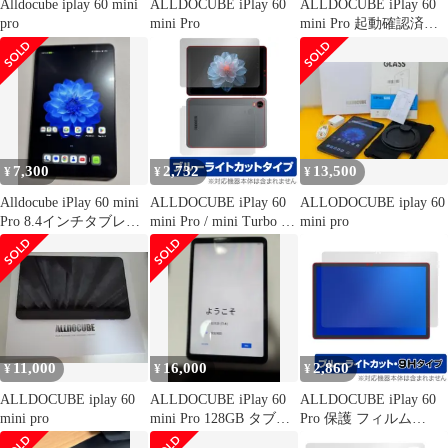
Alldocube iplay 60 mini
ALLDOCUBE iPlay 60
ALLDOCUBE iPlay 60
pro
mini Pro
mini Pro 起動確認済み
ジャンク品
7,300
2,732
13,500
¥
¥
¥
Alldocube iPlay 60 mini
ALLDOCUBE iPlay 60
ALLODOCUBE iplay 60
Pro 8.4インチタブレッ
mini Pro / mini Turbo 表
mini pro
ト
面 背面 フィルム
OverLay Eye Protector
for オールドキューブ
ブルーライトカット
11,000
16,000
2,860
¥
¥
¥
ALLDOCUBE iplay 60
ALLDOCUBE iPlay 60
ALLDOCUBE iPlay 60
mini pro
mini Pro 128GB タブレ
Pro 保護 フィルム
ット
OverLay Eye Protector