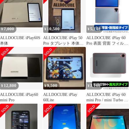
7,000
10,500
5,148
¥
¥
¥
ALLDOCUBE iPlay60S
ALLDOCUBE iPlay 50
ALLDOCUBE iPlay 60
本体
Pro タブレット 本体＋
Pro 表面 背面 フィルム
おまけ4点
OverLay Magic for オー
ルドキューブ 傷修復 耐
指紋 指紋防止 コーティ
ング
12,800
9,500
3,168
¥
¥
¥
ALLDOCUBE iPlay60
ALLDOCUBE iPlay
ALLDOCUBE iPlay 60
mini Pro
60Lite
mini Pro / mini Turbo 背
面 保護 フィルム
OverLay 9H Brilliant for
オールドキューブ タブ
レット 高硬度 高光沢