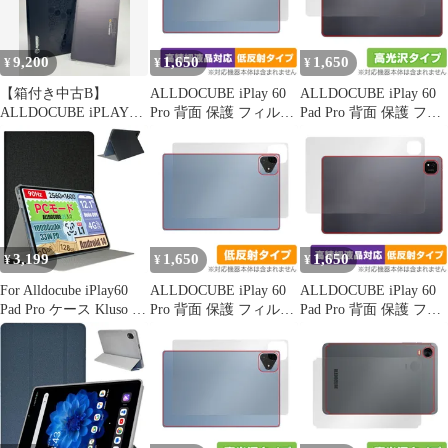
9,200
1,650
1,650
¥
¥
¥
【箱付き中古B】
ALLDOCUBE iPlay 60
ALLDOCUBE iPlay 60
ALLDOCUBE iPLAY50
Pro 背面 保護 フィルム
Pad Pro 背面 保護 フィ
グレー wifi+Cellular
OverLay Plus Lite for オ
ルム OverLay Brilliant
ールドキューブ 本体保
for オールドキューブ
護フィルム さらさら手
本体保護フィルム 高光
触り 低反射素材
沢素材
3,199
1,650
1,650
¥
¥
¥
For Alldocube iPlay60
ALLDOCUBE iPlay 60
ALLDOCUBE iPlay 60
Pad Pro ケース Kluso 超
Pro 背面 保護 フィルム
Pad Pro 背面 保護 フィ
軽量 極薄 高級PU レザ
OverLay Plus for オール
ルム OverLay Plus Lite
ー 開閉式 スタンド ス
ドキューブ 本体保護フ
for オールドキューブ
マートケース スタンド
ィルム さらさら手触り
本体保護フィルム さら
機能 スマートカバー 充
低反射素材
さら手触り 低反射素材
電対応 iPlay 60 Pad Pro
12インチ 対応 (ブラッ
ク)