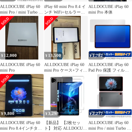
ALLDOCUBE iPlay 60
iPlay 60 mini Pro 8.4 イ
ALLDOCUBE iPlay 60
mini Pro / mini Turbo 背
ンチ WiFi+セルラー対
mini Pro 本体
面 保護 フィルム
応
OverLay 9H Plus for オ
ールドキューブ タブレ
ット 高硬度 反射防止
12,000
13,500
1,782
¥
¥
¥
ALLDOCUBE iPlay 60
ALLDOCUBE iPlay 60
ALLDOCUBE iPlay 60
mini Pro
mini Pro ケース+フィル
Pad Pro 保護 フィルム
ム付き
OverLay Eye Protector
低反射 for オールドキ
ューブ 液晶保護 ブルー
ライトカット 反射防止
9,800
3,298
2,277
¥
¥
¥
ALLDOCUBE iPlay 60
【新品】 【2枚セッ
ALLDOCUBE iPlay 60
mini Pro 8.4インチタブ
ト】 対応 ALLDOCUBE
mini Pro / mini Turbo 表