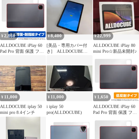
2,860
8,400
22,999
¥
¥
¥
ALLDOCUBE iPlay 60
[美品・専用カバー付
ALLDOCUBE iPlay 80
Pad Pro 背面 保護 フィ
き] ALLDOCUBE
mini Pro☆新品未開封♪
ルム OverLay Magic for
iPlay 50
オールドキューブ 本体
保護フィルム 傷修復 指
紋防止 コーティング
11,000
11,000
1,650
¥
¥
¥
ALLDOCUBE iplay 50
i iplay 50
ALLDOCUBE iPlay 60
mini pro 8.4インチ
pro(ALLDOCUBE)
Pad Pro 背面 保護 フィ
ルム OverLay Plus for
オールドキューブ 本体
保護フィルム さらさら
手触り 低反射素材