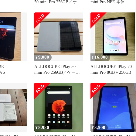
50 mini Pro 256GB／ケー
mini Pro NFE 本体
ス
9,000
16,000
¥
¥
BE
ALLDOCUBE iPlay 50
ALLDOCUBE iPlay 70
Pro
mini Pro 256GB／ケース
mini Pro 8GB＋256GB
付き
8,980
3,500
¥
¥