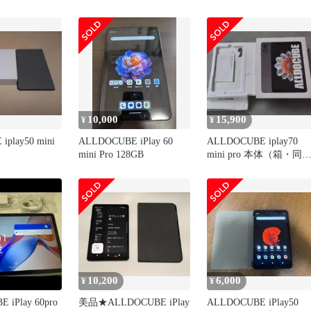
み
4点
10,000
15,900
¥
¥
iplay50 mini
ALLDOCUBE iPlay 60
ALLDOCUBE iplay70
mini Pro 128GB
mini pro 本体（箱・同
物あり）
10,200
6,000
¥
¥
 iPlay 60pro
美品★ALLDOCUBE iPlay
ALLDOCUBE iPlay50