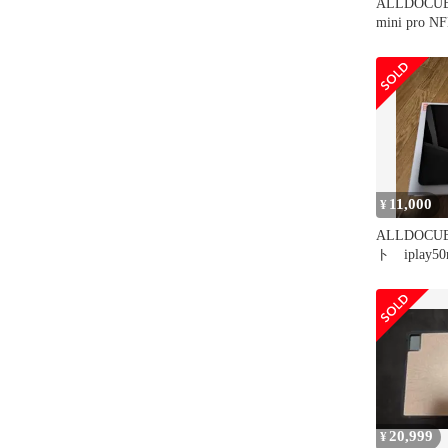
ALLDOCUBE
mini pro N
11,000
¥
ALLDOC
ト iplay50
20,999
¥