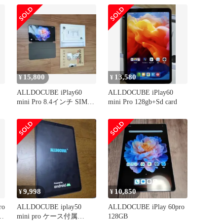
15,800
13,580
¥
¥
ALLDOCUBE iPlay60
ALLDOCUBE iPlay60
mini Pro 8.4インチ SIM対
mini Pro 128gb+Sd card
応
9,998
10,850
¥
¥
ro
ALLDOCUBE iplay50
ALLDOCUBE iPlay 60pro
け
mini pro ケース付属
128GB