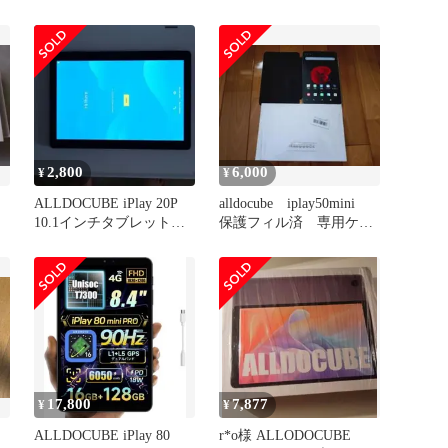
256GB
2,800
6,000
¥
¥
ALLDOCUBE iPlay 20P
alldocube iplay50mini
梱
10.1インチタブレット
保護フィル済 専用ケー
SIMフリー
ス付き
17,800
7,877
¥
¥
ALLDOCUBE iPlay 80
r*o様 ALLODOCUBE