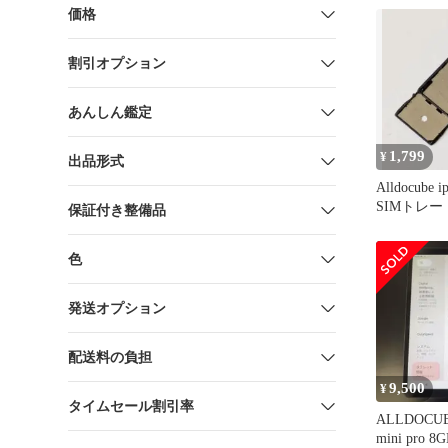
価格
割引オプション
あんしん鑑定
1,799
¥
出品形式
Alldocube ip
SIMトレー
保証付き整備品
色
発送オプション
配送料の負担
9,500
¥
タイムセール割引率
ALLDOCUBE
mini pro 8