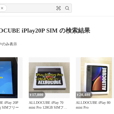
OCUBE iPlay20P SIM の検索結果
中のみ表示
17,800
20,480
¥
¥
 iPlay 20P
ALLDOCUBE iPlay 70
ALLDOCUBE iPlay 80
28g SIMフリー
mini Pro 128GB SIMフリ
mini Pro
ー