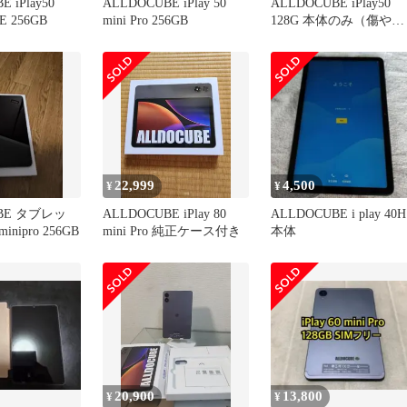
 iPlay50
ALLDOCUBE iPlay 50
ALLDOCUBE iPlay50
FE 256GB
mini Pro 256GB
128G 本体のみ（傷や筐
体の曲がりあり）
22,999
4,500
¥
¥
UBE タブレッ
ALLDOCUBE iPlay 80
ALLDOCUBE i play 40H
minipro 256GB
mini Pro 純正ケース付き
本体
20,900
13,800
¥
¥