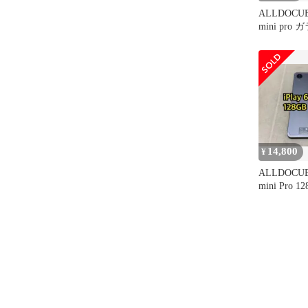
ALLDOCUBE
mini pr
ム・ケース
14,800
¥
ALLDOCUBE
mini Pro 
ー