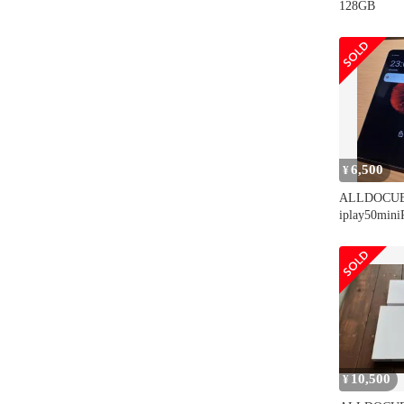
128GB
6,500
¥
ALLDOCU
iplay50mini
10,500
¥