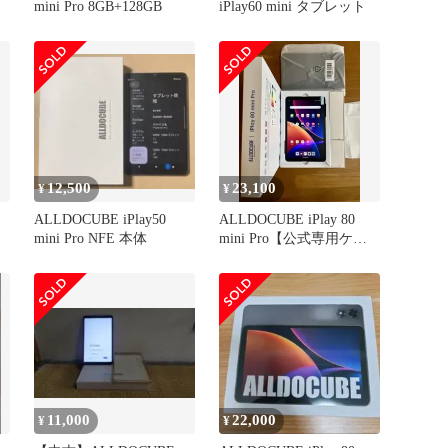
mini Pro 8GB+128GB
iPlay60 mini タブレット
12,500
23,100
¥
¥
ALLDOCUBE iPlay50
ALLDOCUBE iPlay 80
mini Pro NFE 本体
mini Pro【公式専用ケー
ス付】
11,000
22,000
¥
¥