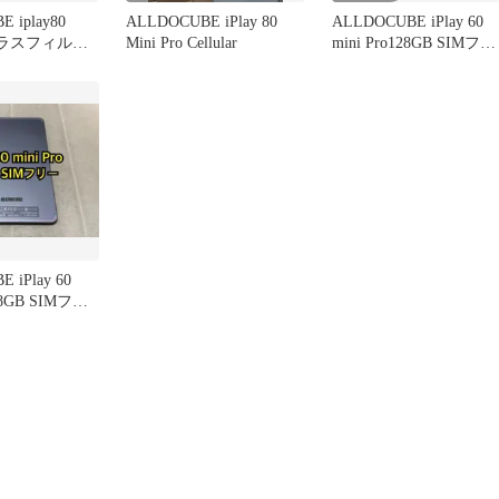
 iplay80
ALLDOCUBE iPlay 80
ALLDOCUBE iPlay 60
o ガラスフィル
Mini Pro Cellular
mini Pro128GB SIMフリ
付き
ー
 iPlay 60
128GB SIMフリ