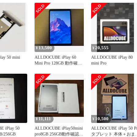
13,500
20,555
¥
¥
lay 50 mini
ALLDOCUBE iPlay 60
ALLDOCUBE iPlay 80
Mini Pro 128GB 動作確認
mini Pro
済
11,111
10,500
¥
¥
 iPlay 50
ALLDOCUBE iPlay50mini
ALLDOCUBE iPlay 50 P
GB/256GB
pro8GB 256GB動作確認済
タブレット 本体＋おま