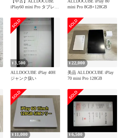
【中古】ALLDOCUBE
ALLDOCUBE iPlay 80
iPlay60 mini Pro タブレッ
mini Pro 8GB+128GB
ト
3,500
22,000
¥
¥
ALLDOCUBE iPlay 40H
美品 ​ALLDOCUBE iPlay
ジャンク扱い
70 mini Pro 128GB
11,000
6,500
¥
¥