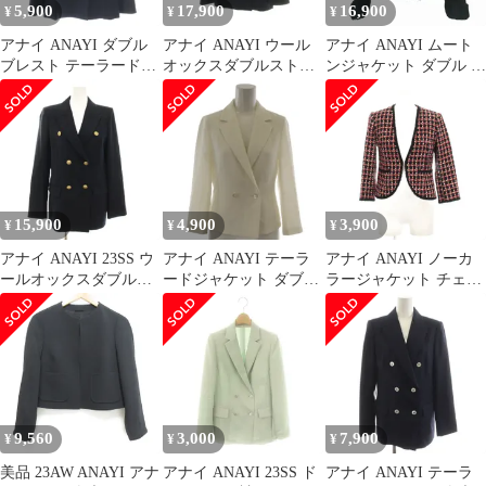
5,900
17,900
16,900
¥
¥
¥
アナイ ANAYI ダブル
アナイ ANAYI ウール
アナイ ANAYI ムート
ブレスト テーラードジ
オックスダブルストラ
ンジャケット ダブル 長
ャケット 36 ネイビー
イプ裏ジャケット テー
袖 羊革 レザー 黒 ブラ
/HK ■OS
ラード 36 ネイビー /CX
ック 38 M相当
■OS ■SH
15,900
4,900
3,900
¥
¥
¥
アナイ ANAYI 23SS ウ
アナイ ANAYI テーラ
アナイ ANAYI ノーカ
ールオックスダブルジ
ードジャケット ダブル
ラージャケット チェッ
ャケット テーラードジ
薄手 透け感 シースルー
ク柄 紺 ネイビー 赤 レ
ャケット ダブル 38 紺
34 白 ホワイト ショー
ッド /LP
ネイビー 10231710150
ト 102017-10-130-01-
/YT
340 /AP
9,560
3,000
7,900
¥
¥
¥
美品 23AW ANAYI アナ
アナイ ANAYI 23SS ド
アナイ ANAYI テーラ