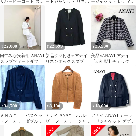
リバーピーコート ダブ
ードジャケット リネン
ージャケット レディー
ル 刻印ボタン 近年モデ
混 ストレッチ 36
ス SIZE 38 (M) ANAYI
ル
22,000
22,599
33,500
¥
¥
¥
田中みな実着用 ANAYI
新品タグ付き✨アナイ
美品⭐︎ANAYI アナイ
スラブツィードダブル
リネンオックスダブル
【23年製】チェックツ
ボタンジャケット
ジャケット パールボタ
イードノーカラー ジャ
ン ノーカラー
ケット 38
34,700
8,100
18,000
¥
¥
¥
ＡＮＡＹＩ バスケッ
アナイ ANAYI ラムレ
アナイ ANAYI テーラ
トノーカラーダブルジ
ザー ノーカラー ジャケ
ードジャケット ダブル
ャケット
ット ダブルジップ 羊革
ブレスト 紺ブレ ネイビ
キャメル 38
ー ウール 38 M 美品