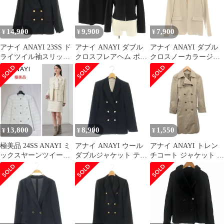
14,900
9,900
7,900
¥
¥
¥
アナイ ANAYI 23SS ド
アナイ ANAYI ダブル
アナイ ANAYI ダブル
ライツイル袖スリット
クロスフレアヘム ボリ
クロスノーカラージャ
ジャケット テーラード
ュームスリーブジャケ
ケット 38 ライトグレー
ジャケット ダブル 34
ット スカート セットア
ジュ /ES ■OS
ダークネイビー /DF
ップ 36 黒 ブラック /SS
■OS
■OS
13,800
8,900
1,550
¥
¥
¥
極美品 24SS ANAYI ミ
アナイ ANAYI ウール
アナイ ANAYI トレン
ックスヤーンツイード4
ダブルジャケット テー
チコート ジャケット ミ
ポケット ジャケット 40
ラードジャケット 36 ネ
ドル丈 ダブル べージュ
イビー /ES ■OS
38 約M