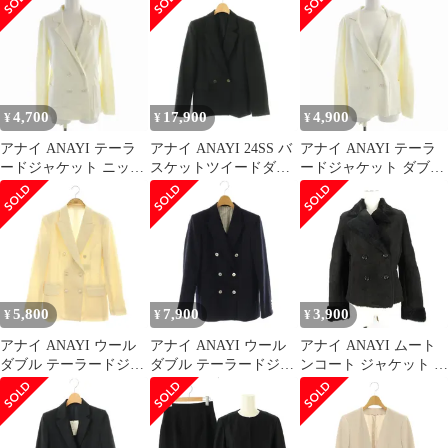
ラー 36 黒 ブラック
袖 36 白 ホワイト
ド 34 XS 紺 ネイビー
/DF ■OS
10241710300 /AN29
/AT ■OS
4,700
17,900
4,900
¥
¥
¥
アナイ ANAYI テーラ
アナイ ANAYI 24SS バ
アナイ ANAYI テーラ
ードジャケット ニット
スケットツイードダブ
ードジャケット ダブル
ダブル 38 白 ホワイト
ルジャケット テーラー
ボタン ニット 38 白 ホ
1018181627001380 /EE
ド 36 ブラック /CX
ワイト 101818-16-270-
■OS ■SH
01-380 /EE
5,800
7,900
3,900
¥
¥
¥
アナイ ANAYI ウール
アナイ ANAYI ウール
アナイ ANAYI ムート
ダブル テーラードジャ
ダブル テーラードジャ
ンコート ジャケット ダ
ケット 36 アイボリー
ケット 背抜き 36 ネイ
ブルボタン 38 ブラック
/ES ■OS
ビー /HK ■OS
241223E ■GY99