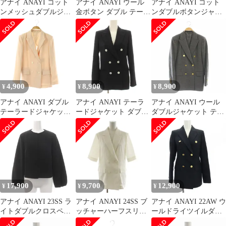
アナイ ANAYI コット
アナイ ANAYI ウール
アナイ ANAYI コット
ンメッシュダブルジャ
金ボタン ダブル テーラ
ンダブルボタンジャケ
ケット テーラード 36
ードジャケット 36 ブラ
ット 38 キャメル /DF
ブラック /HK ■OS
ウン /ES ■OS
■OS
4,900
8,900
8,900
¥
¥
¥
アナイ ANAYI ダブル
アナイ ANAYI テーラ
アナイ ANAYI ウール
テーラードジャケット
ードジャケット ダブル
ダブルジャケット テー
36 ライトベージュ /ES
3B ウール 36 紺 ネイビ
ラードジャケット 金ボ
■OS
ー 1019171010065360
タン 36 グレー /ES ■OS
/HN
17,900
9,700
12,900
¥
¥
¥
アナイ ANAYI 23SS ラ
アナイ ANAYI 24SS ブ
アナイ ANAYI 22AW ウ
イトダブルクロスペプ
ッチャーハーフスリー
ールドライツイルダブ
ラム ジャケット ノーカ
ブジャケット ダブル 半
ルジャケット テーラー