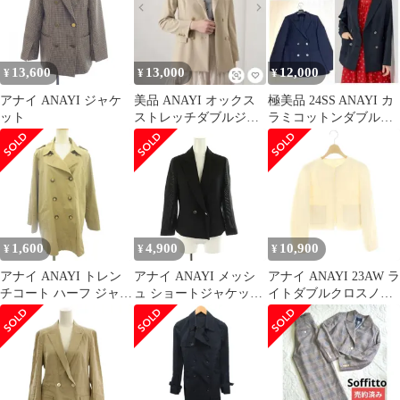
13,600
13,000
12,000
¥
¥
¥
アナイ ANAYI ジャケ
美品 ANAYI オックス
極美品 24SS ANAYI カ
ット
ストレッチダブルジャ
ラミコットンダブルジ
ケット 5.7万
ャケット ネイビー 38
1,600
4,900
10,900
¥
¥
¥
アナイ ANAYI トレン
アナイ ANAYI メッシ
アナイ ANAYI 23AW ラ
チコート ハーフ ジャケ
ュ ショートジャケット
イトダブルクロスノー
ット ダブル エポレット
テーラード ダブル 36
カラー ジャケット ショ
付 ベージュ 約M
黒 ブラック /DF ■OS
ート丈 クロップド 34
アイボリー /ES ■OS