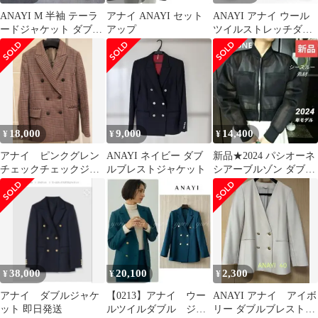
ANAYI M 半袖 テーラ
アナイ ANAYI セット
ANAYI アナイ ウール
ードジャケット ダブル
アップ
ツイルストレッチダブ
ボタン 薄手 無地 シン
ルジャケット ピンク 38
プル
サイズ 日本製 ウール
ストレッチ ダブル テー
ラード ジャケット レデ
ィース 冬 ゴーゴー古着
久喜倉庫店No.名溝草
2825
18,000
9,000
14,400
¥
¥
¥
アナイ ピンクグレン
ANAYI ネイビー ダブ
新品★2024 パシオーネ
チェックチェックジャ
ルブレストジャケット
シアーブルゾン ダブル
ケット 波瑠さん着用
ジップ シースルージャ
ケット
38,000
20,100
2,300
¥
¥
¥
アナイ ダブルジャケ
【0213】アナイ ウー
ANAYI アナイ アイボ
ット 即日発送
ルツイルダブル ジャ
リー ダブルブレストジ