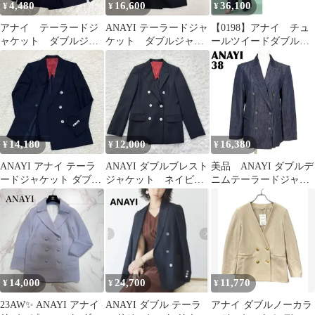
4,480
16,600
36,100
¥
¥
¥
アナイ テーラードジ
ANAYI テーラードジャ
【0198】アナイ チュ
ャケット ダブルジャ
ケット ダブルジャケ
ールツイードダブル
ケット ネイビー
ット 金ボタン 38 M相
ジャケット 黒 白
紺 紺ブレ 36
当
36
14,180
12,000
16,380
¥
¥
¥
ANAYI アナイ テーラ
ANAYI ダブルブレスト
美品 ANAYI ダブルデ
ードジャケット ダブル
ジャケット ネイビ
ニムテーラードジャケ
ブレスト 極美品 ウール
ー 36 テーラード
ット 38 インディゴ 無
38
地
14,000
24,700
11,770
¥
¥
¥
23AW✨ ANAYI アナイ
ANAYI ダブル テーラ
アナイ ダブルノーカラ