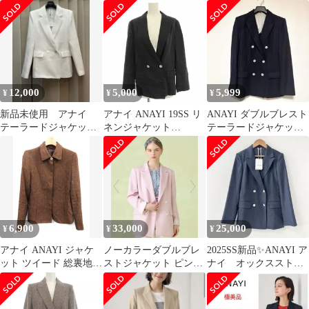
ケット 緑 36
ャケット 40
12,000
5,000
5,999
¥
¥
¥
新品未使用 アナイ
アナイ ANAYI 19SS リ
ANAYI ダブルブレスト
テーラードジャケット
ネンジャケット
テーラードジャケット
ダブルボタン
101917-10-170-65 ダブ
ネイビー
ル テーラードジャケッ
ト 36 黒 ブラック /☆G
6,900
33,000
25,000
¥
¥
¥
アナイ ANAYI ジャケ
ノーカラーダブルブレ
2025SS新品✨ANAYI ア
ット ツイード 総裏地
ストジャケット ピン
ナイ オックスストレ
38 茶 /DT ●
ク ANAYI
ッチダブルジャケッ
ト 34