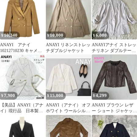
ク 34
ブラック レディース 古
着 中古 USED
10,340
10,000
6,080
¥
¥
¥
ANAYI アナイ
ANAYI リネンストレッ
ANAYIアナイ ストレッ
10212710230 キャメル
チダブルジャケット
チリネン ダブルテーラ
ウール 金釦 ダブルブレ
ードジャケット ライト
ストテーラードジャケ
ベージュ
ット 34
7,900
15,000
4,299
¥
¥
¥
【美品】ANAYI（アナ
ANAYI（アナイ） オフ
ANAYI ブラウン レザ
イ）現行品 日本製リ
ホワイト ウールシルク
ー ショート ジャケット
ネン金ボタンダブルジ
テーラードジャケット
Size36 アナイ
ャケット38