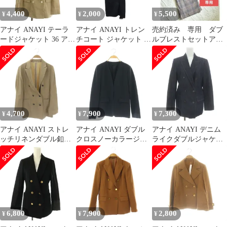
4,400
2,000
5,500
¥
¥
¥
アナイ ANAYI テーラ
アナイ ANAYI トレン
売約済み 専用 ダブ
ードジャケット 36 アイ
チコート ジャケット ミ
ルブレストセットアッ
ボリー ダブルブレスト
ドル丈 ダブル 紺 ネイ
プ クロップド丈ジャケ
フェイクポケット
ビー 38 約M
ット ワイドパンツ
/LP■ECE003
4,700
7,900
7,300
¥
¥
¥
アナイ ANAYI ストレ
アナイ ANAYI ダブル
アナイ ANAYI デニム
ッチリネンダブル釦ジ
クロスノーカラージャ
ライクダブルジャケッ
ャケット テーラード 36
ケット 38 ブラック /ES
ト テーラード 38 M 紺
ベージュ /MI ■OS
■OS
ネイビー /AT ■OS
6,800
7,900
2,800
¥
¥
¥