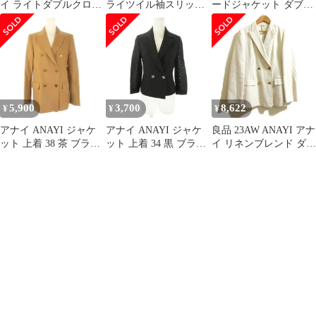
イ ライトダブルクロス
ライツイル袖スリット
ードジャケット ダブル
ノーカラージャケット
ジャケット テーラード
裏地ストライプ ウール
サイズ36 ブラック レデ
ダブル 34 緑 グリーン
36 紺 ネイビー 102017-
ィース 古着 中古 USED
/AT ■OS
10-120-65-360 /AN51
5,900
3,700
8,622
¥
¥
¥
アナイ ANAYI ジャケ
アナイ ANAYI ジャケ
良品 23AW ANAYI アナ
ット 上着 38 茶 ブラウ
ット 上着 34 黒 ブラッ
イ リネンブレンド ダブ
ン ダブルブレスト 長袖
ク ダブルブレスト テー
ル テーラードジャケッ
ノッチドラペル /CK35
ラードカラー 七分袖 透
ト サイズ38 ベージュ
■ECE003
け感 /AO28 ■ECE003
レディース 古着 中古
USED