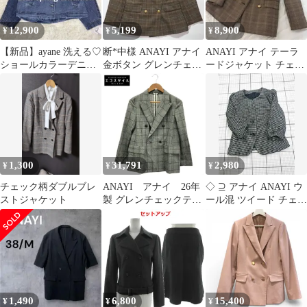
12,900
5,199
8,900
¥
¥
¥
【新品】ayane 洗える♡
断*中様 ANAYI アナイ
ANAYI アナイ テーラ
ショールカラーデニム
金ボタン グレンチェッ
ードジャケット チェッ
ダブルジャケット イン
ク ダブルブレスト ジャ
ク柄 ダブル 36 ブラウ
ディゴ
ケッ
ン
1,300
31,791
2,980
¥
¥
¥
チェック柄ダブルブレ
ANAYI アナイ 26年
◇ ⊇ アナイ ANAYI ウ
ストジャケット
製 グレンチェックテー
ール混 ツイード チェッ
ラードダブルジャケッ
ク ジャケット シングル
ト 36
ボタン ブラック系
38/Mサイズ レディース
E 【1604300014249】
1,490
6,800
15,400
¥
¥
¥