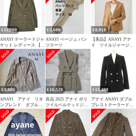
6JU044
11,000
3,600
8,910
¥
¥
¥
ANAYI テーラードジャ
ANAYI ベージュ パン
【美品】ANAYI アナ
ケット レディース 【古
ツスーツ
イ ツイルジャージＶ
着】【中古】【送料無
ノーカラー ジャケッ
料】
ト 金ボタン
3,800
16,520
13,400
¥
¥
¥
ANAYI アナイ リネ
良品 2025 アナイ ポリ
アナイ ANAYI ダブル
ンブレンド ダブルブ
ツイルベルテッドジレ
ブレストテーラードジ
レストジャケット ベ
ジャケット ベスト ベル
ャケット Pコート ピー
ージュ 春夏
ト
コート ウール 36 黒 ブ
ラック 10212710230
/HN