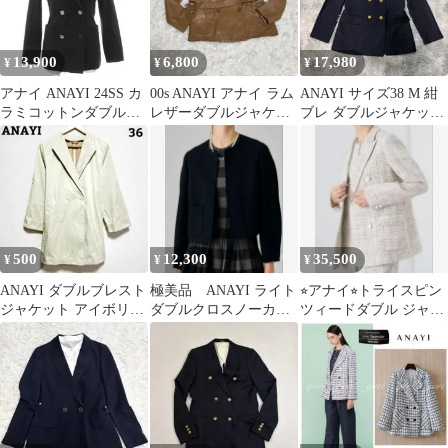
13,900
6,800
17,980
¥
¥
¥
アナイ ANAYI 24SS カ
00s ANAYI アナイ ラム
ANAYI サイズ38 M 紺
ラミコットンダブルジ
レザーダブルジャケッ
ブレ ダブルジャケット
ャケット テーラードジ
ト ベルト付き Sサイズ
金ボタン 濃紺 通勤 日
ャケット ダブル 34 紺
本
ネイビー 10241710110
/YT
500
12,300
35,500
¥
¥
¥
ANAYI ダブルブレスト
極美品 ANAYI ライト
⭐︎アナイ⭐︎トライスピン
ジャケット アイボリー
ダブルクロスノーカラ
ツィードダブル ジャケ
36 日本製 アウター コ
ー ジャケット 近年モ
ット⭐︎
ート
デル