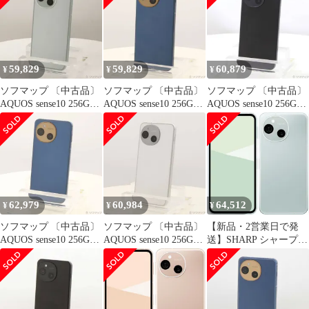
59,829
59,829
60,879
¥
¥
¥
ソフマップ 〔中古品〕
ソフマップ 〔中古品〕
ソフマップ 〔中古品〕
AQUOS sense10 256GB
AQUOS sense10 256GB
AQUOS sense10 256GB
ペールミント SH-M33
デニムネイビー SH-
フルブラック SH-M33
SIMフリー【258】
M33 SIMフリー【305】
SIMフリー【258】
62,979
60,984
64,512
¥
¥
¥
ソフマップ 〔中古品〕
ソフマップ 〔中古品〕
【新品・2営業日で発
AQUOS sense10 256GB
AQUOS sense10 256GB
送】SHARP シャープ
デニムネイビー SH-
ライトシルバー SH-
スマホ sense10 SH-M33
M33 楽天 SIMフリー
M33 SIMフリー【196】
256GB ペールミント
【262】