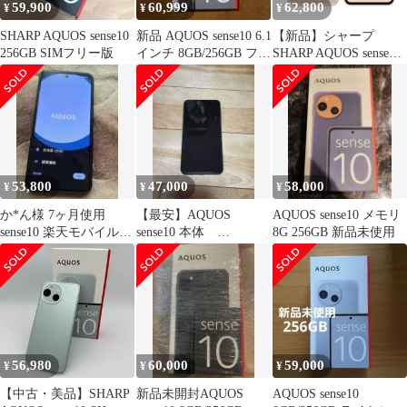
59,900
60,999
62,800
¥
¥
¥
SHARP AQUOS sense10
新品 AQUOS sense10 6.1
【新品】シャープ
256GB SIMフリー版
インチ 8GB/256GB フル
SHARP AQUOS sense10
ブラック
6.1インチ SIMフリース
マートフォン ペールピ
ンク SH-M33B-P
/Snapdragon 7s Gen
3/RAM 8GB/ROM
256GB
53,800
47,000
58,000
¥
¥
¥
か*ん様 7ヶ月使用
【最安】AQUOS
AQUOS sense10 メモリ
sense10 楽天モバイル
sense10 本体
8G 256GB 新品未使用
256GB 状態良し AQU
ROM256GB
56,980
60,000
59,000
¥
¥
¥
【中古・美品】SHARP
新品未開封AQUOS
AQUOS sense10