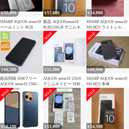
送料無料
55,000
57,000
54,000
¥
¥
¥
SHARP AQUOS sense10
新品 AQUOSsense10
SHARP AQUOS sense10
ペールミント 8GB
8GB/256GB デニムネイ
SH-M33 ライトシルバ
256GB
ビー simフリー
ー 本体
66,300
55,000
60,000
¥
¥
¥
新品同様 SIMフリー
AQUOS sense10 256/8
SHARP AQUOS sense10
AQUOS sense10 256GB
デニムネイビー SIMフ
SH-M33 本体
デニムネイビー スマホ
リー
SHARP 即日発送 土日
祝発送OK
58,190
51,000
54,500
¥
¥
¥