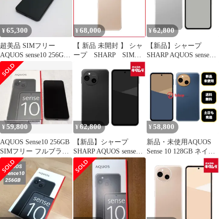
3/RAM 8GB/ROM
256GB
65,300
68,000
62,800
¥
¥
¥
超美品 SIMフリー
【 新品 未開封 】 シャ
【新品】シャープ
AQUOS sense10 256GB
ープ SHARP SIMフ
SHARP AQUOS sense10
フルブラック スマホ
リースマートフォン
6.1インチ SIMフリース
SHARP 即日発送 土日
AQUOS sense10
マートフォン ライトシ
祝発送OK
8GB/256GB Snapdragon
ルバー SH-M33B-S
7s Gen 3 ベールピン
/Snapdragon 7s Gen
ク SHM33BP 未使用
3/RAM 8GB/ROM
送料無料
256GB
59,800
62,800
58,800
¥
¥
¥
AQUOS Sense10 256GB
【新品】シャープ
新品・未使用AQUOS
SIMフリー フルブラッ
SHARP AQUOS sense10
Sense 10 128GB ネイヒ
ク
6.1インチ SIMフリース
ー 国内版 SIMフリー
マートフォン フルブラ
送料無料
ック SH-M33B-B
/Snapdragon 7s Gen
3/RAM 8GB/ROM
256GB