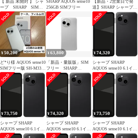
【 新品 未開封 】 シャ
SHARP AQUOS sense10
【新品・2営業日で発
ープ SHARP SIMフ
256GB SIMフリー
送】SHARP シャープ
リースマートフォン
SIMフリー端末 AQUOS
AQUOS sense10
sense10(RAM8GB／
8GB/256GB Snapdragon
ROM256GB)カーキグリ
7s Gen 3 カーキグリー
ーン(SHM33BXG)
ン SHM33BG 未使用
送料無料
50,200
63,800
74,320
¥
¥
¥
ど*り様 AQUOS sense10
「新品・量販版」SIM
シャープ SHARP
SIMフリー版 SH-M33
フリー SHARP
AQUOS sense10 6.1イン
128GB
AQUOS sense10 SH-M33
チ SIMフリースマート
8GB/256GB [ライトシ
フォン フルブラック
ルバー] スマホ本体
SH-M33B-B /Snapdragon
7s Gen 3/RAM
8GB/ROM 256GB
73,750
74,320
73,750
¥
¥
¥
シャープ SHARP
シャープ SHARP
シャープ SHARP
AQUOS sense10 6.1イン
AQUOS sense10 6.1イン
AQUOS sense10 6.1イン
チ SIMフリースマート
チ SIMフリースマート
チ SIMフリースマート