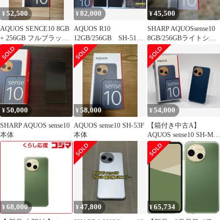
52,500
82,000
45,500
¥
¥
¥
AQUOS SENCE10 8GB
AQUOS R10
SHARP AQUOSsense10
+ 256GB フルブラック
12GB/256GB SH-51F
8GB/256GBライトシル
※側面に傷有
SIMフリー
バー
50,000
58,000
54,000
¥
¥
¥
SHARP AQUOS sense10
AQUOS sense10 SH-53F
【箱付き中古A】
本体
本体
AQUOS sense10 SH-M33
256GB デニムネイビー
SIMフリー 白ロム
68,000
47,800
65,734
¥
¥
¥