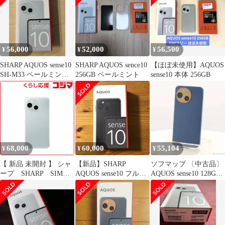
56,000
52,000
56,500
¥
¥
¥
SHARP AQUOS sense10
SHARP AQUOS sence10
【ほぼ未使用】AQUOS
SH-M33 ペールミント
256GB ペールミント
sense10 本体 256GB
本体
68,000
60,000
55,104
¥
¥
¥
【 新品 未開封 】 シャ
【新品】SHARP
ソフマップ 〔中古品〕
ープ SHARP SIMフ
AQUOS sense10 フルブ
AQUOS sense10 128GB
リースマートフォン
ラック SIMフリー
デニムネイビー SHG15
AQUOS sense10
au SIMフリー【377】
8GB/256GB Snapdragon
7s Gen 3 ペールミン
ト SHM33BL 未使用