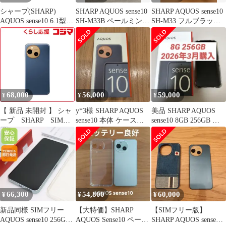
シャープ(SHARP)
SHARP AQUOS sense10
SHARP AQUOS sense10
AQUOS sense10 6.1型
SH-M33B ペールミント
SH-M33 フルブラッ
6GB/128GB デニムネイ
本体
ク 未開封品
ビー SIMフリースマー
トフォン SH-M33A-A
68,000
56,000
59,000
¥
¥
¥
【 新品 未開封 】 シャ
y*3様 SHARP AQUOS
美品 SHARP AQUOS
ープ SHARP SIMフ
sense10 本体 ケース付
sense10 8GB 256GB フ
リースマートフォン
き SIMフリー
ルブラック
AQUOS sense10
8GB/256GB Snapdragon
7s Gen 3 デニムネイビ
ー SHM33BA 未使用
送料無料
66,300
54,800
60,000
¥
¥
¥
新品同様 SIMフリー
【大特価】SHARP
【SIMフリー版】
AQUOS sense10 256GB
AQUOS Sense10 ペール
SHARP AQUOS sense10