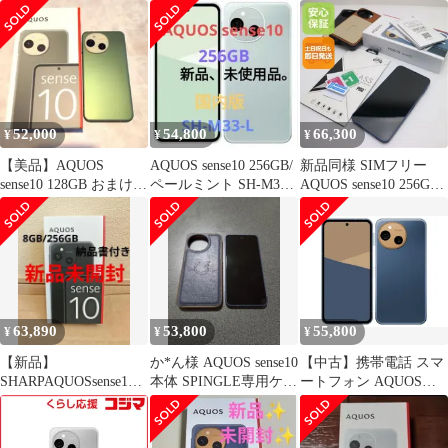
ペールミント スマホ
ミント 256GB
8/256
SHARP 即日発送 土日
祝発送OK 04000
52,000
54,800
66,300
¥
¥
¥
【美品】AQUOS
AQUOS sense10 256GB/
新品同様 SIMフリー
sense10 128GB おまけ付
ペールミント SH-M33-
AQUOS sense10 256GB
き
L 国内版
デニムネイビー スマホ
SHARP 即日発送 土日
祝発送OK 06000
63,890
53,800
55,800
¥
¥
¥
【新品】
か*ん様 AQUOS sense10
【中古】携帯電話 スマ
SHARPAQUOSsense10
本体 SPINGLE専用ケー
ートフォン AQUOS
8GB/256GB フルブラッ
ス付き 256
sense10 SH-M33
ク
8GB/256GB (SIMフリ
ー/デニムネイビー)