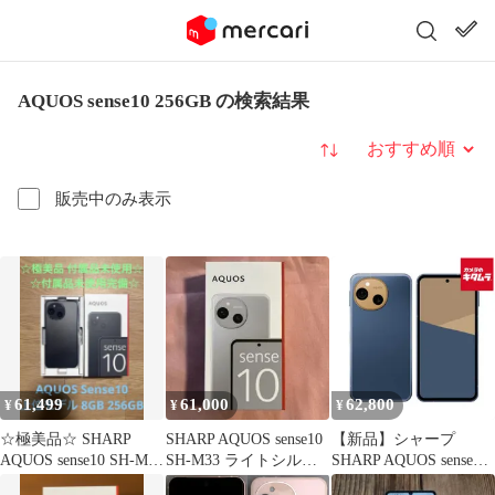
AQUOS sense10 256GB の検索結果
並び替え
販売中のみ表示
61,499
61,000
62,800
¥
¥
¥
☆極美品☆ SHARP
SHARP AQUOS sense10
【新品】シャープ
AQUOS sense10 SH-M33
SH-M33 ライトシルバ
SHARP AQUOS sense10
256GB
ー 本体
6.1インチ SIMフリース