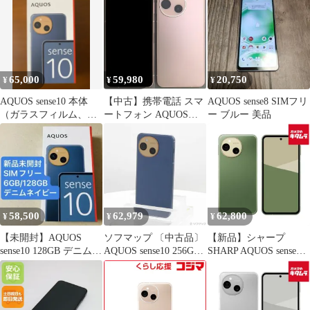
マートフォン デニムネ
イビー SH-M33B-A
/Snapdragon 7s Gen
3/RAM 8GB/ROM
256GB
65,000
59,980
20,750
¥
¥
¥
AQUOS sense10 本体
【中古】携帯電話 スマ
AQUOS sense8 SIMフリ
（ガラスフィルム、ケ
ートフォン AQUOS
ー ブルー 美品
ース付き）
sense10 8GB/256GB
(SIMフリー/ペールピン
ク) [SH-M33B-P]
58,500
62,979
62,800
¥
¥
¥
【未開封】AQUOS
ソフマップ 〔中古品〕
【新品】シャープ
sense10 128GB デニムネ
AQUOS sense10 256GB
SHARP AQUOS sense10
イビー SH-M33
デニムネイビー SH-
6.1インチ SIMフリース
M33 SIMフリー【262】
マートフォン カーキグ
リーン SH-M33B-G
/Snapdragon 7s Gen