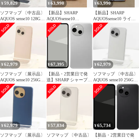
59,829
63,990
63,990
¥
¥
¥
ソフマップ 〔中古品〕
【新品】SHARP
【新品】SHARP
AQUOS sense10 128GB
AQUOSsense10
AQUOSsense10 ライト
デニムネイビー SH-
8GB/256GB カーキグリ
シルバー 8GB/256GB
M33 SIMフリー【305】
ーン
62,979
67,395
62,979
¥
¥
¥
ソフマップ 〔展示品〕
【新品・2営業日で発
ソフマップ 〔中古品〕
AQUOS sense10 256GB
送】SHARP シャープ
AQUOS sense10 256GB
ペールピンク SH-M33
スマホ sense10 SH-M33
ライトシルバー SH-
SIMフリー【269】
256GB ライトシルバー
M33 SIMフリー【371】
62,979
57,834
65,734
¥
¥
¥
ソフマップ 〔展示品〕
ソフマップ 〔中古品〕
【新品・2営業日で発