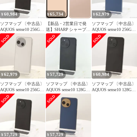
60,984
65,734
62,979
¥
¥
¥
ソフマップ 〔中古品〕
【新品・2営業日で発
ソフマップ 〔中古品〕
AQUOS sense10 256GB
送】SHARP シャープ
AQUOS sense10 256GB
フルブラック SH-M33
スマホ sense10 SH-M33
デニムネイビー SH-
SIMフリー【295】
256GB ペールピンク
M33 SIMフリー【305】
62,979
57,729
60,984
¥
¥
¥
ソフマップ 〔中古品〕
ソフマップ 〔中古品〕
ソフマップ 〔中古品〕
AQUOS sense10 256GB
AQUOS sense10 128GB
AQUOS sense10 128GB
ライトシルバー SH-
フルブラック SH-M33
フルブラック SH-M33
M33 SIMフリー【297】
SIMフリー【258】
SIMフリー【297】
57,729
57,729
¥
¥