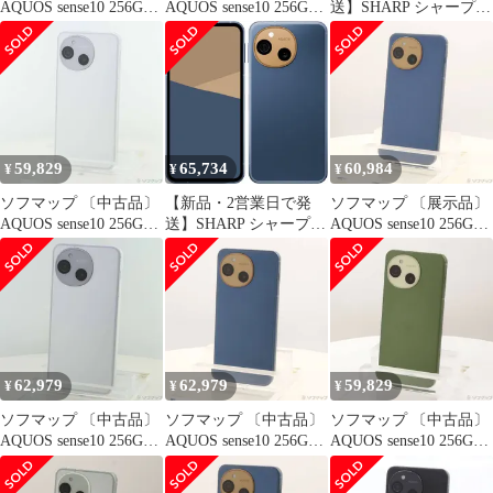
AQUOS sense10 256GB
AQUOS sense10 256GB
送】SHARP シャープ
デニムネイビー SH-
ライトシルバー SH-
SIMフリー端末 AQUOS
M33 SIMフリー【262】
M33 SIMフリー【377】
sense10(RAM8GB／
ROM256GB)フルブラッ
ク(SHM33BXB)
59,829
65,734
60,984
¥
¥
¥
ソフマップ 〔中古品〕
【新品・2営業日で発
ソフマップ 〔展示品〕
AQUOS sense10 256GB
送】SHARP シャープ
AQUOS sense10 256GB
ライトシルバー SH-
SIMフリー端末 AQUOS
デニムネイビー SH-
M33 SIMフリー【349】
sense10(RAM8GB／
M33 SIMフリー【269】
ROM256GB)デニムネイ
ビー(SHM33BXA)
62,979
62,979
59,829
¥
¥
¥
ソフマップ 〔中古品〕
ソフマップ 〔中古品〕
ソフマップ 〔中古品〕
AQUOS sense10 256GB
AQUOS sense10 256GB
AQUOS sense10 256GB
ライトシルバー SH-
デニムネイビー SH-
カーキグリーン SH-
M33 SIMフリー【262】
M33 SIMフリー【377】
M33 SIMフリー【258】