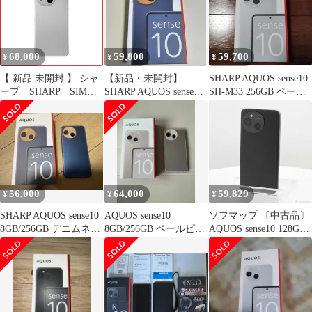
[SHM33BXA]
68,000
59,800
59,700
¥
¥
¥
【 新品 未開封 】 シャ
【新品・未開封】
SHARP AQUOS sense10
ープ SHARP SIMフ
SHARP AQUOS sense10
SH-M33 256GB ペール
リースマートフォン
SIMフリー 256GB
ミント
AQUOS sense10
8GB/256GB Snapdragon
7s Gen 3 ライトシルバ
ー SHM33BS 未使用
送料無料
56,000
64,000
59,829
¥
¥
¥
SHARP AQUOS sense10
AQUOS sense10
ソフマップ 〔中古品〕
8GB/256GB デニムネイ
8GB/256GB ペールピン
AQUOS sense10 128GB
ビー 本体
ク フィルムカバー付
フルブラック A505SH
Softbank SIMフリー
【352】