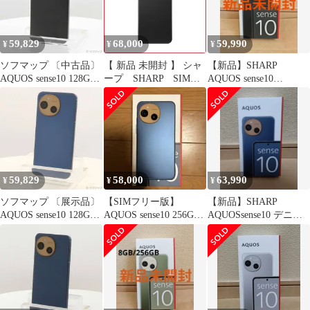
8GB/ROM 256GB
8GB/ROM 256GB
59,829
68,000
59,990
¥
¥
¥
ソフマップ 〔中古品〕
【 新品 未開封 】 シャ
【新品】SHARP
AQUOS sense10 128GB
ープ SHARP SIMフ
AQUOS sense10
フルブラック SH-M33
リースマートフォン
8GB/256GB フルブラッ
SIMフリー【352】
AQUOS sense10
ク
Snapdragon 7s Gen 3 6.1
インチ 8GB/256GB フル
ブラック SHM33BB
未使用 送料無料
59,829
58,000
63,990
¥
¥
¥
ソフマップ 〔展示品〕
【SIMフリー版】
【新品】SHARP
AQUOS sense10 128GB
AQUOS sense10 256GB
AQUOSsense10 デニム
デニムネイビー SH-
ケースとフィルム付き
ネイビー 8GB/256GB
M33 SIMフリー【295】