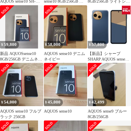
AQUOS sense10 SH-
sense10 8GB/256GB フ
8GB/256GB ライトシル
M33B-L 256GB ペール
ルブラック
バー
ミント 本体 中古 スマ
ホ 中古スマホ 中古
Android SIMフリー
59,800
58,000
57,800
¥
¥
¥
新品 AQUOSsense10
AQUOS sense10 デニム
【新品】シャープ
8GB/256GB デニムネイ
ネイビー
SHARP AQUOS sense10
ビー
6.1インチ SIMフリース
マートフォン デニムネ
イビー SH-M33A-A
/Snapdragon 7s Gen
3/RAM 6GB/ROM
128GB
54,000
45,000
42,499
¥
¥
¥
AQUOS sense10 フルブ
AQUOS sense10
AQUOS sense9 ブルー
ラック 256GB
8GB/256GB