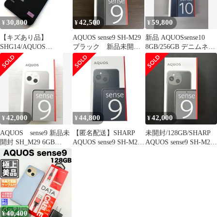
30,800
42,500
59,800
¥
¥
¥
【キズあり品】
AQUOS sense9 SH-M29
新品 AQUOSsense10
SHG14/AQUOS
ブラック 新品未開
8GB/256GB デニムネイ
sense9/355707330071722
封 1年保証付き
ビー
42,000
44,800
42,000
¥
¥
¥
AQUOS sense9 新品未
【匿名配送】SHARP
未開封/128GB/SHARP
開封 SH_M29 6GB
AQUOS sense9 SH-M29
AQUOS sense9 SH-M29
128GB
ブラック
ブラック
40,400
¥