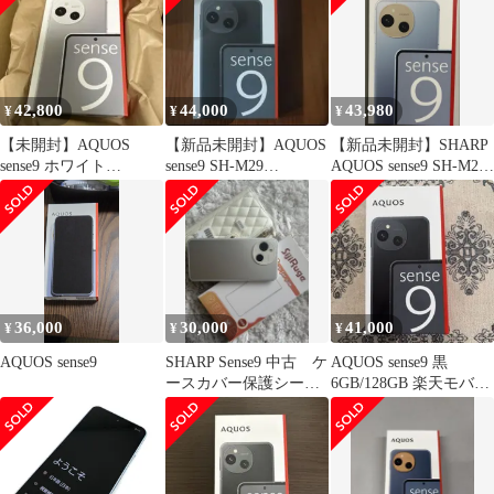
42,800
44,000
43,980
¥
¥
¥
【未開封】AQUOS
【新品未開封】AQUOS
【新品未開封】SHARP
sense9 ホワイト
sense9 SH-M29
AQUOS sense9 SH-M29
128GB【6月8日到着
6GB/128GB 黒
ブルー 本体
品】
36,000
30,000
41,000
¥
¥
¥
AQUOS sense9
SHARP Sense9 中古 ケ
AQUOS sense9 黒
ースカバー保護シート
6GB/128GB 楽天モバイ
付き
ル版