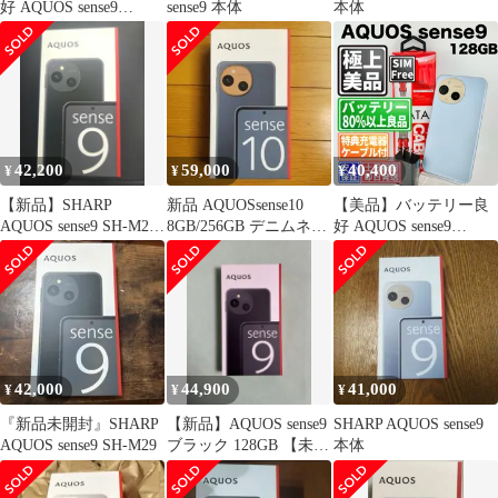
好 AQUOS sense9
sense9 本体
本体
A405SH 128GB ブルー
SIMフリー(simロック解
除済) 中古 本体 動作確
認済 【最短送料無料】
M-275
42,200
59,000
40,400
¥
¥
¥
【新品】SHARP
新品 AQUOSsense10
【美品】バッテリー良
AQUOS sense9 SH-M29
8GB/256GB デニムネイ
好 AQUOS sense9
ブラック 本体
ビー simフリー
A405SH 128GB ブルー
SIMフリー(simロック解
除済) 中古 本体 動作確
認済 【最短送料無料】
M-284
42,000
44,900
41,000
¥
¥
¥
『新品未開封』SHARP
【新品】AQUOS sense9
SHARP AQUOS sense9
AQUOS sense9 SH-M29
ブラック 128GB 【未開
本体
封】