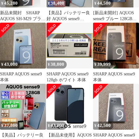
45,280
38,400
44,500
¥
¥
¥
新品未開封 SHARP
【美品】バッテリー良
[新品未開封] AQUOS
AQUOS SH-M29 ブラッ
好 AQUOS sense9
sense9 ブルー 128GB
ク
A405SH 128GB ブルー
SH-M29
SIMフリー(simロック解
除済) 中古 本体 動作確
認済 【最短送料無料】
M-301
43,000
38,800
39,999
¥
¥
¥
SHARP AQUOS sense9
SHARP AQUOS sense9
SHARP AQUOS sense9
本体
128gb ホワイト 本体
本体
37,800
43,000
42,500
¥
¥
¥
【美品】バッテリー良
【新品未使用】AQUOS
SHARP AQUOS sense9