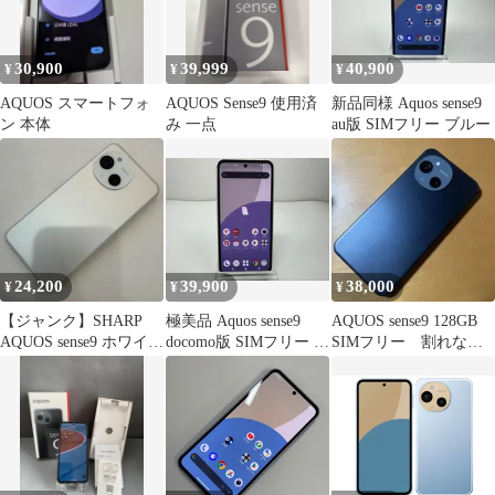
30,900
39,999
40,900
¥
¥
¥
AQUOS スマートフォ
AQUOS Sense9 使用済
新品同様 Aquos sense9
ン 本体
み 一点
au版 SIMフリー ブルー
24,200
39,900
38,000
¥
¥
¥
【ジャンク】SHARP
極美品 Aquos sense9
AQUOS sense9 128GB
AQUOS sense9 ホワイト
docomo版 SIMフリー ホ
SIMフリー 割れな
本体 SIMフリー
ワイト
し SH-M29