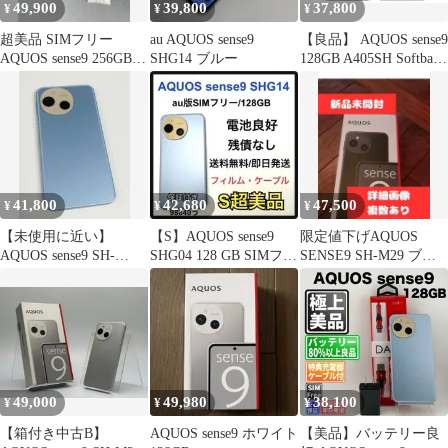
49,900
39,800
37,800
¥
¥
¥
超美品 SIMフリー
au AQUOS sense9
【良品】 AQUOS sense9
AQUOS sense9 256GB
SHG14 ブルー
128GB A405SH Softbank
ブラック色
ブルーBランク
41,800
42,680
47,500
¥
¥
¥
【未使用に近い】
【S】AQUOS sense9
限定値下げAQUOS
AQUOS sense9 SH-
SHG04 128 GB SIMフリ
SENSE9 SH-M29 ブラ
M29/128GB/Android/ブ
ー 本体
ック 6GB 128GB
ルー
49,000
49,980
38,100
¥
¥
¥
【箱付き中古B】
AQUOS sense9 ホワイト
【美品】バッテリー良