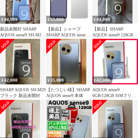
44,999
55,800
44,000
¥
¥
¥
新品未開封 SHARP
【新品】シャープ
【新品】SHARP
AQUOS sense9 SH-M29
SHARP AQUOS sense9
AQUOS sense9 128GB
ブルー 本体
6.1インチ SIMフリース
SH-M29 ブラック
マートフォン ホワイト
SH-M29A-W/RAM
6GB/ROM 128GB 《納
期約１－２週間》
42,000
35,000
42,000
¥
¥
¥
SHARP AQUOS SH-M29
【たつじい様】SHARP
AQUOS sense9
ブラック 新品未開封
AQUOS sense9 本体
6GB/128GB SIMフリー
シャープ 送料無料