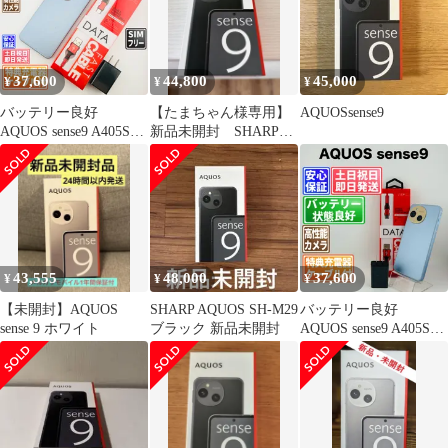
37,600
44,800
45,000
¥
¥
¥
バッテリー良好
【たまちゃん様専用】
AQUOSsense9
AQUOS sense9 A405SH
新品未開封 SHARP
128GB ブルー SIMフリ
AQUOS SH-M29 ブラッ
ー(simロック解除済) 中
ク
古 本体 動作確認済
【最短送料無料】M-
276
43,555
48,000
37,600
¥
¥
¥
【未開封】AQUOS
SHARP AQUOS SH-M29
バッテリー良好
sense 9 ホワイト
ブラック 新品未開封
AQUOS sense9 A405SH
128GB ブルー SIMフリ
ー(simロック解除済) 中
古 本体 動作確認済
【最短送料無料】M-
270