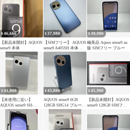
46,666
37,980
39,900
¥
¥
¥
【新品未開封】AQUOS
【SIMフリー】 AQUOS
極美品 Aquos sense9 au
sense9 本体
sense9 A405SH 本体 動
版 SIMフリー ブルー
作確認済み
41,800
43,800
45,900
¥
¥
¥
【未使用に近い】
AQUOS sense9 6GB
【新品未開封】AQUOS
AQUOS sense9 SH-
128GB SHG14 ブルー
sense9 128GB SIMフリ
53E/128GB/スマ
Android スマホ 本体 ア
ー ホワイト
ホ/Android
クオス Aランク