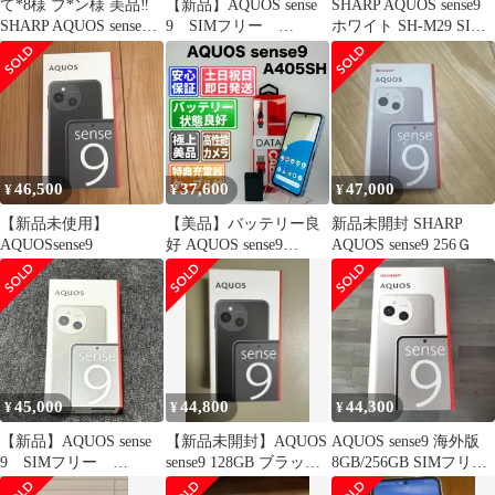
て*8様 ブ*ン様 美品‼️
【新品】AQUOS sense
SHARP AQUOS sense9
SHARP AQUOS sense9
9 SIMフリー
ホワイト SH-M29 SIM
スマートフォン
6GB/128GB ホワイト
フリー
46,500
37,600
47,000
¥
¥
¥
【新品未使用】
【美品】バッテリー良
新品未開封 SHARP
AQUOSsense9
好 AQUOS sense9
AQUOS sense9 256Ｇ
A405SH 128GB ブルー
SIMフリー(simロック解
除済) 中古 本体 動作確
認済 【最短送料無料】
M-272
45,000
44,800
44,300
¥
¥
¥
【新品】AQUOS sense
【新品未開封】AQUOS
AQUOS sense9 海外版
9 SIMフリー
sense9 128GB ブラック
8GB/256GB SIMフリー
6GB/128GB ホワイト
SIMフリー
未使用