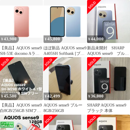
ー） 6GB/128G
A405SH 128GB ブルー
SIMフリー(simロック解
除済) 中古 本体 動作確
認済 【最短送料無料】
M-277
43,980
45,800
44,000
¥
¥
¥
【美品】AQUOS sense9
ほぼ新品 AQUOS sense9
新品未開封 SHARP
SH-53E docomo Aラン
A405SH Softbank [ブル
AQUOS sense9 ブル
ク
ー] 128GB
ー 本体
45,500
42,499
36,000
¥
¥
¥
【美品】AQUOS sense9
AQUOS sense9 ブルー
SHARP AQUOS sense9
白8GB/256GB SIMフリ
8GB/256GB
ブラック 本体
ー