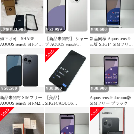
33,980
53,999
40,600
現在 ¥
¥
¥
値下げ可 SHARP
【新品未開封】 シャー
新品同様 Aquos sense9
AQUOS sense8 SH-54D
プ AQUOS sense9
au版 SHG14 SIMフリー
付属品完備
6GB/128GB ホワイト
ブルー
50,500
38,800
38,900
¥
¥
¥
新品未開封 SIMフリー
【美品】
Aquos sense9 docomo版
AQUOS sense9 SH-M29
SHG14/AQUOS
SIMフリー ブラック
6GB/128GB ブラック
sense9/355707330080558