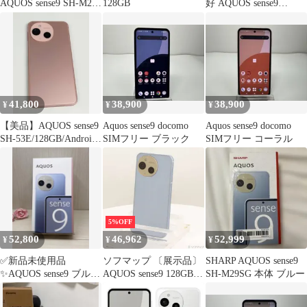
AQUOS sense9 SH-M29
128GB
好 AQUOS sense9
256GB ホワイト SIMフ
A405SH 128GB ブルー
リー 白ロム
SIMフリー(simロック解
除済) 中古 本体 動作確
認済 【最短送料無料】
M-287
41,800
38,900
38,900
¥
¥
¥
【美品】AQUOS sense9
Aquos sense9 docomo
Aquos sense9 docomo
SH-53E/128GB/Android/
SIMフリー ブラック
SIMフリー コーラル
コーラル
5%OFF
52,800
46,962
52,999
¥
¥
¥
✅新品未使用品
ソフマップ 〔展示品〕
SHARP AQUOS sense9
✨AQUOS sense9 ブルー
AQUOS sense9 128GB
SH-M29SG 本体 ブルー
128GB SIMフリー
ブルー SH-M29 SIMフ
リー【377】