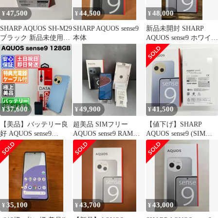
47,500
44,500
48,000
¥
¥
¥
SHARP AQUOS SH-M29
SHARP AQUOS sense9
新品未開封 SHARP
ブラック 新品未使用未
本体
AQUOS sense9 ホワイト
開封
本体
37,600
49,900
41,500
¥
¥
¥
【美品】バッテリー良
超美品 SIMフリー
【値下げ】SHARP
好 AQUOS sense9
AQUOS sense9 RAM
AQUOS sense9 (SIMフ
A405SH 128GB ブルー
8GB ROM 256GB ブラ
リー)
SIMフリー(simロック解
ック色
除済) 中古 本体 動作確
認済 【最短送料無料】
M-271
35,100
43,700
43,000
¥
¥
¥