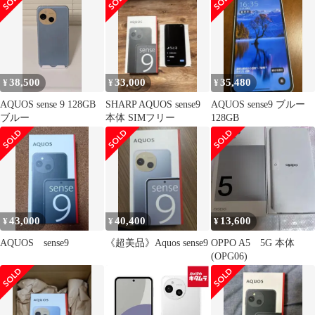
38,500
33,000
35,480
¥
¥
¥
AQUOS sense 9 128GB
SHARP AQUOS sense9
AQUOS sense9 ブルー
ブルー
本体 SIMフリー
128GB
43,000
40,400
13,600
¥
¥
¥
AQUOS sense9
《超美品》Aquos sense9
OPPO A5 5G 本体
(OPG06)