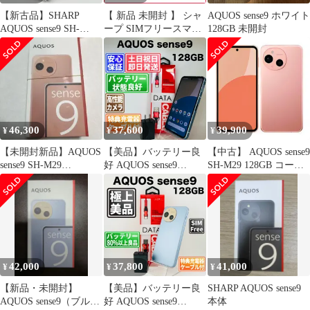
【新古品】SHARP
【 新品 未開封 】 シャ
AQUOS sense9 ホワイト
AQUOS sense9 SH-
ープ SIMフリースマー
128GB 未開封
M29A 128GB ブラック
トフォン AQUOS sense9
本体 中古 スマホ 中古
Snapdragon7s Gen2
スマホ 中古Android
Mobile Platform メモリ/
SIMフリー
ストレージ：
8GB/256GB ブルー
SHM29BA 未使用 送料
無料
46,300
37,600
39,900
¥
¥
¥
【未開封新品】AQUOS
【美品】バッテリー良
【中古】 AQUOS sense9
sense9 SH-M29
好 AQUOS sense9
SH-M29 128GB コーラ
6GB128GB コーラル
A405SH 128GB ブルー
ル SIMフリー 本体 ス
SIMフリー(simロック解
マホ シャープ【送料無
除済) 中古 本体 動作確
料】 shm291co7mtm
認済 【最短送料無料】
M-273
42,000
37,800
41,000
¥
¥
¥
【新品・未開封】
【美品】バッテリー良
SHARP AQUOS sense9
AQUOS sense9（ブル
好 AQUOS sense9
本体