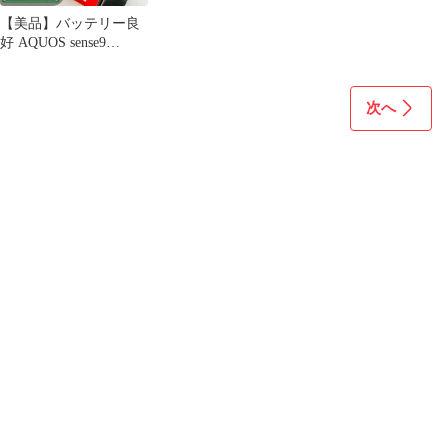
【美品】バッテリー良
好 AQUOS sense9
A405SH 128GB ブルー
SIMフリー(simロック解
除済) 中古 本体 動作確
次へ
認済 【最短送料無料】
M-290