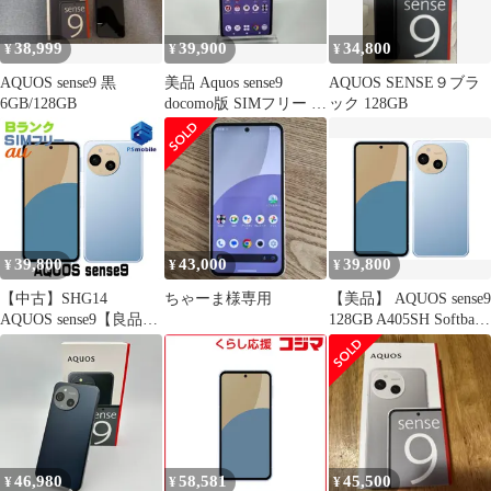
38,999
39,900
34,800
¥
¥
¥
AQUOS sense9 黒
美品 Aquos sense9
AQUOS SENSE９ブラ
6GB/128GB
docomo版 SIMフリー ホ
ック 128GB
ワイト
39,800
43,000
39,800
¥
¥
¥
【中古】SHG14
ちゃーま様専用
【美品】 AQUOS sense9
AQUOS sense9【良品中
128GB A405SH Softbank
古 利用制限○】 SIMフ
ブルー Aランク
リー ブルー au エーユ
ー アクオス シャープ
103509-スマートホン
スマートフォン スマホ
携帯電話 白ロム 本体
格安
46,980
58,581
45,500
¥
¥
¥