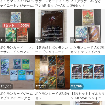
イルカマン AR SV4a シ
ポケモンカード イルカ
ノノクラゲ ARなど
ャイニートレジャーex
マンAR タッツーAR 2
5枚セット
339/190
枚セット
1,000
627
1,000
¥
¥
¥
ポケモンカード ハ
【超美品】ポケモンカ
ポケモンカード AR 3枚
ッサム イルカマン
ード【シャイニートレ
セット テツノイバラ イ
ピジョン AR
ジャー】イルカマンAR
ルカマン メルタン
1,555
2,777
2,700
¥
¥
¥
ポケモンカードゲーム
ポケモンカード AR 9枚
【3枚セット】イルカマ
アビスアイ パックとカ
セット
ン AR SV4a シャイニー
ードセット
トレジャーex 339/190