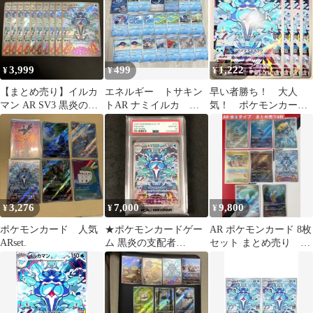
3,999
499
1,222
¥
¥
¥
【まとめ売り】イルカ
エネルギー トサキン
早い者勝ち！ 大人
マン AR SV3 黒炎の支
トAR ナミイルカ ア
気！ ポケモンカー
配者 111/108（10枚）
シマリ ケロマツ 進
ド イルカマン
化 ポケモンカード
SV3 AR ホイル 4
枚
3,276
7,000
9,800
¥
¥
¥
ポケモンカード 人気
★ポケモンカードゲー
AR ポケモンカード 8枚
ARset.
ム 黒炎の支配者
セット まとめ売り 水
111/108/SV3/B イルカマ
タイプ
ン AR PSA10