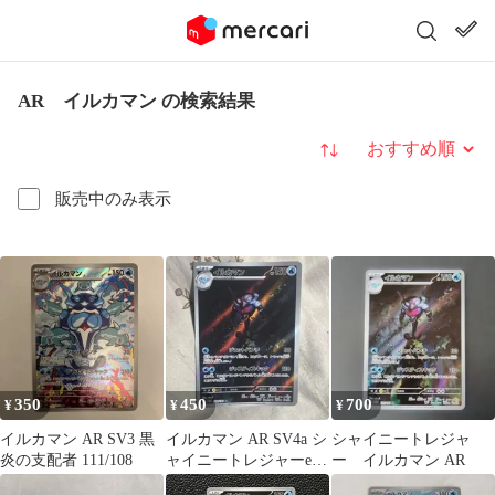
AR イルカマン の検索結果
並び替え
販売中のみ表示
350
450
700
¥
¥
¥
イルカマン AR SV3 黒
イルカマン AR SV4a シ
シャイニートレジャ
炎の支配者 111/108
ャイニートレジャーex
ー イルカマン AR
339/190