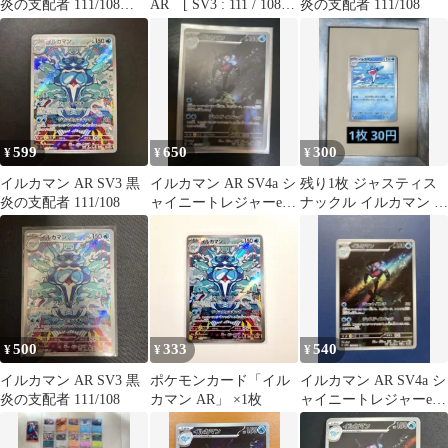
炎の支配者 111/108
AR [ SV3 : 111 / 108
炎の支配者 111/108
psa10
] ポケモンカードゲー
ム 黒炎の支配者
599
650
300
¥
¥
¥
イルカマン AR SV3 黒
イルカマン AR SV4a シ
残り1枚 ジャスティス
炎の支配者 111/108
ャイニートレジャーex
ナックル イルカマン U
339/190
021/081
500
333
540
¥
¥
¥
イルカマン AR SV3 黒
ポケモンカード「イル
イルカマン AR SV4a シ
炎の支配者 111/108
カマン AR」 ×1枚
ャイニートレジャーex
339/190