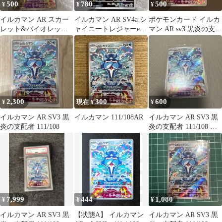
500
780
500
¥
¥
¥
イルカマン AR スカー
イルカマン AR SV4a シ
ポケモンカード イルカ
レット&バイオレット
ャイニートレジャーex
マン AR sv3 黒炎の支配
拡張パック 黒炎の支配
339/190 ポケカ
者
者 キラ …
2,300
300
600
¥
現在 ¥
¥
イルカマン AR SV3 黒
イルカマン 111/108AR
イルカマン AR SV3 黒
炎の支配者 111/108
炎の支配者 111/108 自
宅保管になります。
7,999
444
1,080
¥
¥
¥
イルカマン AR SV3 黒
【状態A】 イルカマン
イルカマン AR SV3 黒