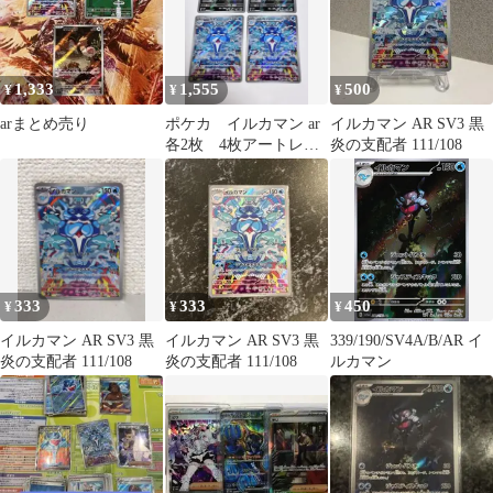
1,333
1,555
500
¥
¥
¥
arまとめ売り
ポケカ イルカマン ar
イルカマン AR SV3 黒
各2枚 4枚アートレ
炎の支配者 111/108
ア AR
333
333
450
¥
¥
¥
イルカマン AR SV3 黒
イルカマン AR SV3 黒
339/190/SV4A/B/AR イ
炎の支配者 111/108
炎の支配者 111/108
ルカマン