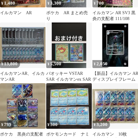
1,480
3,300
700
¥
¥
¥
イルカマン AR
ポケカ AR まとめ売
イルカマン AR SV3 黒
り
炎の支配者 111/108
13,800
5,500
2,050
¥
¥
¥
イルカマンAR、イルカ
バオッキー VSTAR
【新品】イルカマン A
マンAR
SAR イルカマンex SAR
ディスプレイフレーム
799
300
3,200
¥
¥
¥
ポケカ 黒炎の支配者
ポケモンカード ナミ
イルカマン 10枚