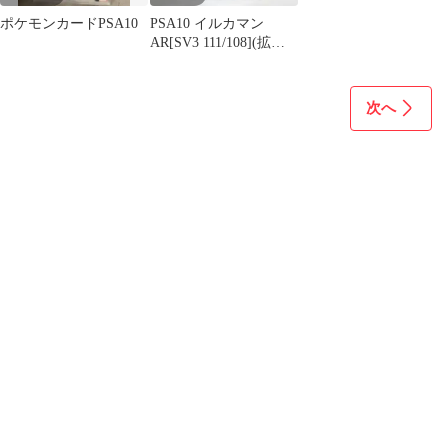
ポケモンカードPSA10
PSA10 イルカマン
AR[SV3 111/108](拡張
パック「黒炎の支配
者」)
次へ