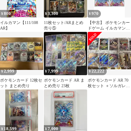
800
3,300
970
¥
¥
¥
イルカマン【111/108
11枚セット/ARまとめ
【中古】 ポケモンカー
AR】
売り⑤
ドゲーム イルカマン
SV3 SV3 111/108 AR 2
枚セット
2,999
7,999
22,222
¥
¥
¥
ポケモンカード 12枚セ
ポケモンカード AR ま
ポケモンカード AR 70
ット まとめ売り
とめ売り 23枚
枚セット ＋ソルガレオ
&ルナアーラGX まとめ
売り
18,599
7,000
¥
¥