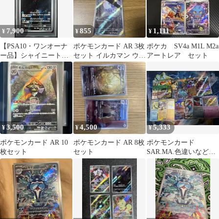
7,900
855
1,111
¥
¥
¥
【PSA10・ワンオーナ
ポケモンカード AR 3枚
ポケカ SV4a M1L M2a
ー品】シャイニートレ
セット イルカマン ウッ
アートレア セット
ジャー イルカマン AR
ウ ユキハミ
ポケモンカード
3,500
4,500
5,333
¥
¥
¥
ポケモンカード AR 10
ポケモンカード AR 8枚
ポケモンカード
枚セット
セット
SAR.MA.色違いなどま
とめ売り