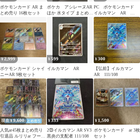
ポケモンカード AR ま
ポケカ アシレーヌAR
PC ポケモンカード
とめ売り 16枚セット
ほか 水タイプ まとめ売
イルカマン AR
り
111/108 SV3 4枚セッ
ト ※商品説明文確認
2,999
599
300
¥
¥
¥
ポケモンカード シャイ
イルカマン AR
【弘前】イルカマン
ニーAR 9枚セット
AR 111/108
9,600
333
1,500
現在 ¥
¥
¥
人気ar45枚まとめ売り
2㉓イルカマン AR SV3
ポケモンカード ar 3枚
引退品 ルリリar フーデ
黒炎の支配者 111/108
セット