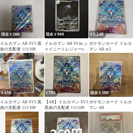
300
900
1,240
現在 ¥
現在 ¥
¥
イルカマン AR SV3 黒
イルカマン AR SV4a シ
ポケモンカード イルカ
炎の支配者 111/108
ャイニートレジャーex
マン AR sv3
339/190
450
780
300
¥
¥
現在 ¥
イルカマン AR SV3 黒
【AR】イルカマン SV3
ポケモンカード イルカ
炎の支配者 111/108
黒炎の支配者 111/108
マン AR