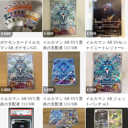
ポケモンカード
600
400
900
¥
¥
¥
ポケモンカードイルカ
イルカマン AR SV3 黒
イルカマン AR SV4a シ
マンAR ポケモンGOヒ
炎の支配者 111/108
ャイニートレジャーex
トカゲ等まとめ売り
339/190
400
499
399
¥
¥
¥
イルカマン AR SV3 黒
イルカマン AR SV3 黒
イルカマン AR ジェッ
炎の支配者 111/108
炎の支配者 111/108
トパンチ sv3