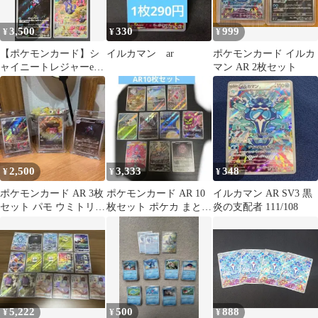
3,500
330
999
¥
¥
¥
【ポケモンカード】シ
イルカマン ar
ポケモンカード イルカ
ャイニートレジャーex
マン AR 2枚セット
AR 4種 コンプ ミミッ
キュ パモ イルカマン
ウミトリオ [sv4a シャ
イニートレジャーex] ポ
ケカ
2,500
3,333
348
¥
¥
¥
ポケモンカード AR 3枚
ポケモンカード AR 10
イルカマン AR SV3 黒
セット パモ ウミトリオ
枚セット ポケカ まとめ
炎の支配者 111/108
イルカマン
売り
5,222
500
888
¥
¥
¥