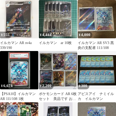
ィンar イルカマンarな
ど
555
4,444
4,000
¥
¥
¥
イルカマン AR sv4a
イルカマン ar 10枚
イルカマン AR SV3 黒
339/190
炎の支配者 111/108
6,674
2,200
300
¥
¥
¥
【PSA10】イルカマン
ポケモンカード AR 6枚
アビスアイ ナミイル
AR 111/108 1枚
セット 美品です お値
カ イルカマン
下げ等ご相談くださ
い。