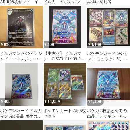
AR RR8枚セット イル
イルカ イルカマン
黒煙の支配者
カマンar ブロロンAR
各4枚セット
他
850
300
3,180
¥
¥
¥
イルカマン AR SV4a シ
【中古品】 イルカマ
ポケモンカード 6枚セ
ャイニートレジャーex
ン G SV3 111/108 AR
ット ミュウツーV、ノ
339/190
スカーレット＆バイオ
コッチAR、イルカマン
レット 拡張パッ
ARなど
ク 黒炎の支配者
ポケモンカード トレ
カ
499
14,999
1,200
¥
¥
¥
ポケモンカード イルカ
ポケモンカード AR 5枚
ポケカ 2枚まとめての
マン AR 美品 ポケカ
セット
出品、デッキシールド
sv3 黒炎の支配者
付き