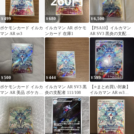
499
680
6,500
¥
¥
¥
ポケモンカード イルカ
イルカマン AR ポケモ
【PSA10】イルカマン
マン AR sv3
ンカード 在庫1
AR SV3 黒炎の支配者
111/108
500
444
599
¥
¥
¥
ポケモンカード イルカ
イルカマン AR SV3 黒
【⭐️まとめ買い対象】
マン AR 美品 ポケカ
炎の支配者 111/108
イルカマン AR sv3
sv3 黒炎の支配者
111/108