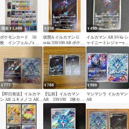
1,000
450
499
現在 ¥
¥
¥
ポケモンカード 50
状態A イルカマン G
イルカマン AR SV4a シ
枚 インフェルノx メ
sv4a 339/190 AR ポケカ
ャイニートレジャーex
ガブレイブ アビスア
ポケモンカードゲーム
339/190 ポケカ
イ
777
788
980
¥
¥
¥
【即日発送】イルカマ
【弘前】イルカマン
マシマシラ イルカマン
ン AR ユキメノコ AR 2
AR 339/190 2枚セッ
AR
枚まとめ売り
ト