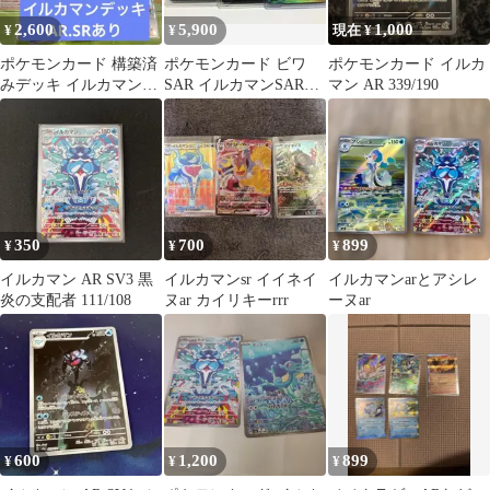
2,600
5,900
1,000
¥
¥
現在 ¥
ポケモンカード 構築済
ポケモンカード ビワ
ポケモンカード イルカ
みデッキ イルカマン
SAR イルカマンSARチ
マン AR 339/190
AR・SR入り
リSAR＋プクリンAR自
引
350
700
899
¥
¥
¥
イルカマン AR SV3 黒
イルカマンsr イイネイ
イルカマンarとアシレ
炎の支配者 111/108
ヌar カイリキーrrr
ーヌar
600
1,200
899
¥
¥
¥