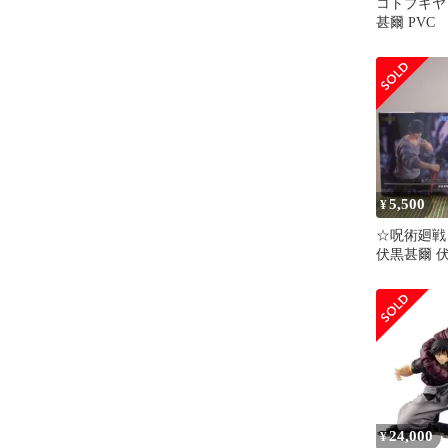
コトブキヤ A
甚爾 PVC
5,500
¥
☆呪術廻戦 F
伏黒甚爾 伏
ト☆
24,000
¥