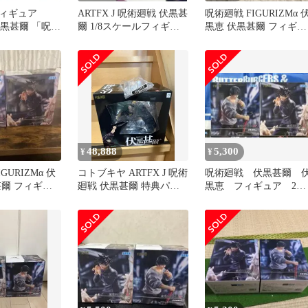
ィギュア
ARTFX J 呪術廻戦 伏黒甚
呪術廻戦 FIGURIZMα 
 伏黒甚爾 「呪術
爾 1/8スケールフィギュ
黒恵 伏黒甚爾 フィギュ
 PVC製塗装済
ア 表情替えパーツ付き
ア 2体セット
48,888
5,300
¥
¥
GURIZMα 伏
コトブキヤ ARTFX J 呪術
呪術廻戦 伏黒甚爾 
甚爾 フィギュ
廻戦 伏黒甚爾 特典パー
黒恵 フィギュア 2体
ット 新品
ツ付き 32411
セット