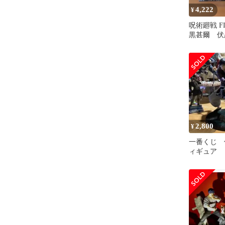
4,222
¥
呪術廻戦 FI
黒甚爾 伏
ア2体セッ
2,800
¥
一番くじ 
ィギュア