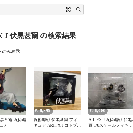
FX J 伏黒甚爾 の検索結果
中のみ表示
38,999
38,000
¥
¥
 伏黒甚爾 呪術廻
呪術廻戦 伏黒甚爾 フィ
ARTFX J 呪術廻戦 伏黒
ュア
ギュア ARTFX J コトブキ
爾 1/8スケールフィギュ
ヤ Toji
ア 表情替えパーツ付