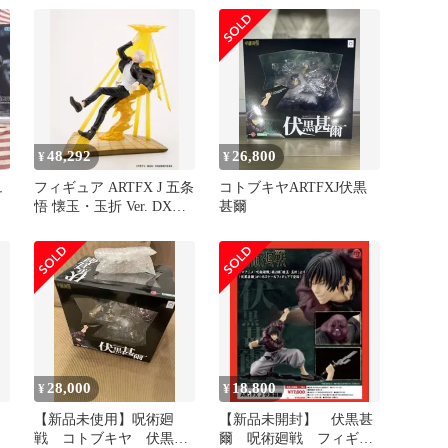
48,292
26,800
¥
¥
ュ
フィギュア ARTFX J 五条
コトブキヤARTFXJ伏黒
悟 懐玉・玉折 Ver. DX版
甚爾
「呪術廻戦」 1/8 PVC製
塗装済み完成品 コトブキ
ヤショップ限定【10日以
内発送】
28,000
18,800
¥
¥
【新品未使用】呪術廻
【新品未開封】 伏黒甚
戦 コトブキヤ 伏黒甚
爾 呪術廻戦 フィギュ