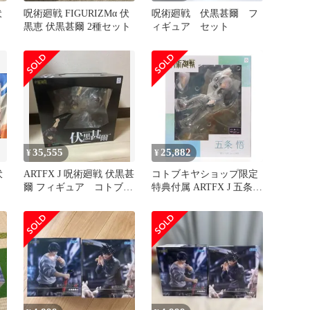
伏
呪術廻戦 FIGURIZMα 伏
呪術廻戦 伏黒甚爾 フ
黒恵 伏黒甚爾 2種セット
ィギュア セット
35,555
25,882
¥
¥
伏
ARTFX J 呪術廻戦 伏黒甚
コトブキヤショップ限定
爾 フィギュア コトブキ
特典付属 ARTFX J 五条悟
ヤ
(ごじょうさとる) 懐玉・
玉折 Ver. DX版 呪術廻戦
1/7 完成品 フィギュア
(PV135) コトブキヤ