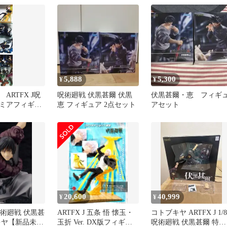
5,888
5,300
¥
¥
ARTFX J呪
呪術廻戦 伏黒甚爾 伏黒
伏黒甚爾・恵 フィギ
ミアフィギュ
恵 フィギュア 2点セット
アセット
ート ※即購
20,600
40,999
¥
¥
 呪術廻戦 伏黒甚
ARTFX J 五条 悟 懐玉・
コトブキヤ ARTFX J 1/8
キヤ【新品未開
玉折 Ver. DX版フィギュ
呪術廻戦 伏黒甚爾 特典