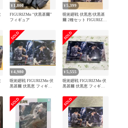
1,800
5,399
¥
¥
伏
FIGURIZMα “伏黒甚爾”
呪術廻戦 伏黒恵/伏黒甚
フィギュア
爾 2種セット FIGURIZMα
フィギュア
4,980
5,555
¥
¥
伏
呪術廻戦 FIGURIZMα 伏
呪術廻戦 FIGURIZMα 伏
黒甚爾 伏黒恵 フィギュ
黒甚爾 伏黒恵 フィギュ
ア 2種セット
ア 2点セット