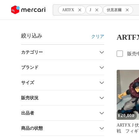
ンツにスキップ
ARTFX
J
伏黒甚爾
絞り込み
ART
クリア
カテゴリー
販売
ブランド
サイズ
販売状況
出品者
20,000
¥
ARTFX J
商品の状態
戦 フィギ