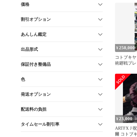
価格
割引オプション
あんしん鑑定
250,000
¥
出品形式
コトブキヤ 
術廻戦プレ
保証付き整備品
アコンプリ
入禁止※
色
発送オプション
配送料の負担
23,000
¥
タイムセール割引率
ARTFX J
爾 コトブ