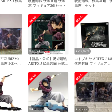
RTFX J 伏黒
呪術廻戦 伏黒甚爾 伏黒
呪術廻戦 伏黒甚爾 
恵 フィギュア2個セット
黒恵 セット
20,740
23,879
¥
¥
IGURIZMα
【新品・公式】呪術廻戦
コトブキヤ ARTFX J 1/8
黒恵 2体セッ
ARTFX J 伏黒甚爾 公式グ
伏黒甚爾 フィギュア 呪
ッズ colleize コレイズ
術廻戦
40,000
5,555
¥
¥