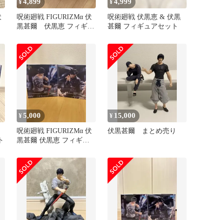
4,899
4,999
¥
¥
伏
呪術廻戦 FIGURIZMα 伏
呪術廻戦 伏黒恵 & 伏黒
黒甚爾 伏黒恵 フィギュ
甚爾 フィギュアセット
ア2体セット
5,000
15,000
¥
¥
呪術廻戦 FIGURIZMα 伏
伏黒甚爾 まとめ売り
ト
黒甚爾 伏黒恵 フィギュ
ア 2種セット 未開封