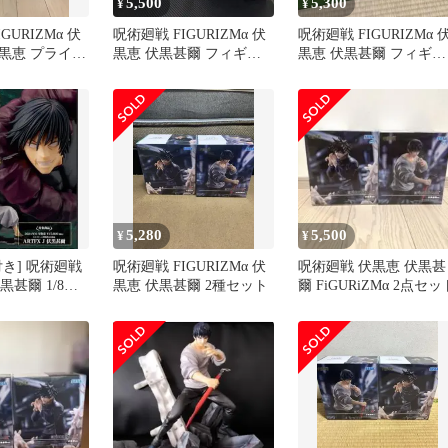
5,500
5,300
¥
¥
GURIZMα 伏
呪術廻戦 FIGURIZMα 伏
呪術廻戦 FIGURIZMα 
黒恵 プライズ
黒恵 伏黒甚爾 フィギュ
黒恵 伏黒甚爾 フィギュ
2点セット
ア 2種セット
ア 2種セット
5,280
5,500
¥
¥
き] 呪術廻戦
呪術廻戦 FIGURIZMα 伏
呪術廻戦 伏黒恵 伏黒甚
伏黒甚爾 1/8ス
黒恵 伏黒甚爾 2種セット
爾 FiGURiZMα 2点セッ