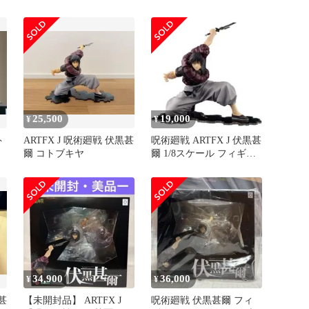
爾 1/8フィギュア 限定
ア ARTFX J
パーツ付き
25,500
19,000
¥
¥
ト
ARTFX J 呪術廻戦 伏黒甚
呪術廻戦 ARTFX J 伏黒甚
爾 コトブキヤ
爾 1/8スケール フィギュ
ア
34,900
36,000
¥
¥
甚
【未開封品】 ARTFX J
呪術廻戦 伏黒甚爾 フィ