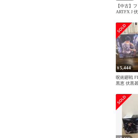
【中古】フ
ARTFX J
廻戦」 1/8
み完成品
5,444
¥
呪術廻戦 FI
黒恵 伏黒
ア 2個セ