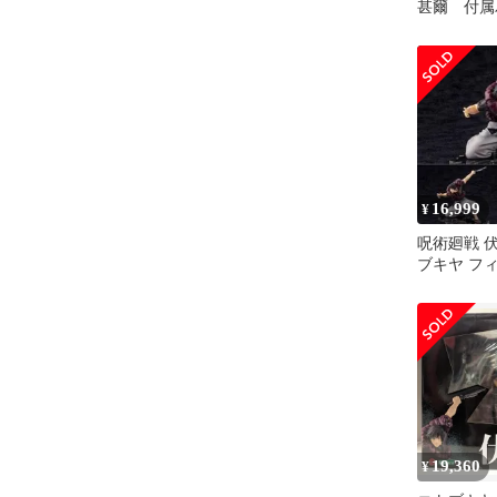
甚爾 付属
16,999
¥
呪術廻戦 
ブキヤ フ
ARTFX J
19,360
¥