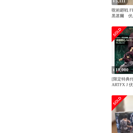
5,111
¥
呪術廻戦 FI
黒甚爾 伏
フィギュア
18,000
¥
[限定特典付
ARTFX J 
ケール