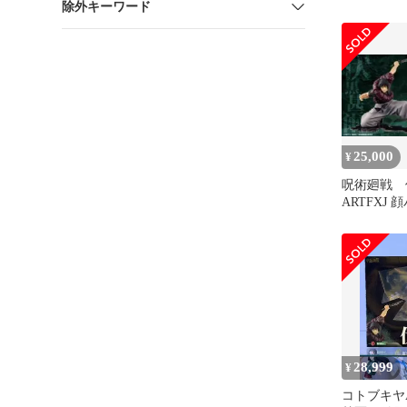
除外キーワード
封】
25,000
¥
呪術廻戦
ARTFXJ
28,999
¥
コトブキヤA