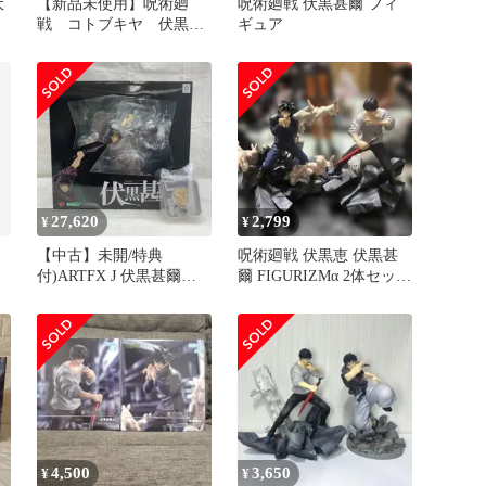
伏
【新品未使用】呪術廻
呪術廻戦 伏黒甚爾 フィ
戦 コトブキヤ 伏黒甚
ギュア
爾 1/8フィギュア
ARTFX
27,620
2,799
¥
¥
【中古】未開/特典
呪術廻戦 伏黒恵 伏黒甚
付)ARTFX J 伏黒甚爾
爾 FIGURIZMα 2体セット
1/8[91]
フィギュア
4,500
3,650
¥
¥