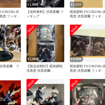
1,600
5,555
¥
¥
GURIZMα 伏
【送料無料】伏黒甚爾 フ
呪術廻戦 FIGURIZMα 
黒恵 フィギュ
ィギュア
黒恵 伏黒甚爾 フィギュ
ト
ア 2種セット
5,666
6,000
¥
¥
伏黒甚爾 フ
【新品未開封】呪術廻戦
呪術廻戦 FIGURIZMα 
伏黒恵 伏黒甚爾
黒恵 伏黒甚爾 フィギュ
FiGURiZMα フィギュア
ア 2種セット