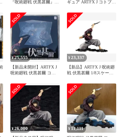
キ
『呪術廻戦 伏黒甚爾』
ギュア ARTFX J コトブキ
フィギュア コトブキヤ
ヤ Toji
25,555
23,337
¥
¥
術
【新品未開封】ARTFX J
【新品】ARTFX J 呪術廻
呪術廻戦 伏黒甚爾 コト
戦 伏黒甚爾 1/8スケール
ブキヤ
完成品フィギュア 壽屋
芥見下々 じゅじゅつかい
せん ふしぐろ とうじ 五
条悟 虎杖悠仁 伏黒恵
26,000
11,111
¥
¥