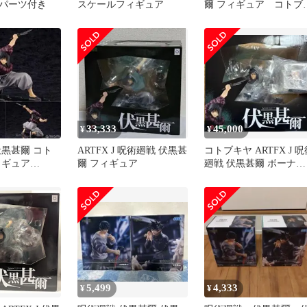
パーツ付き
スケールフィギュア
爾 フィギュア コトブ
ヤ
33,333
45,000
¥
¥
伏黒甚爾 コト
ARTFX J 呪術廻戦 伏黒甚
コトブキヤ ARTFX J 呪
ィギュア
爾 フィギュア
廻戦 伏黒甚爾 ボーナス
パーツ付
5,499
4,333
¥
¥