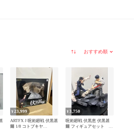
並び替え
23,999
3,750
¥
¥
甚
ARTFX J 呪術廻戦 伏黒甚
呪術廻戦 伏黒恵 伏黒甚
爾 1/8 コトブキヤ
爾 フィギュアセット 値
き
1843426629
下げ可能