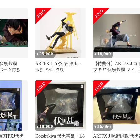
ア（限定版）
パーツ付 28051
25,000
18,900
¥
¥
 伏黒甚爾
ARTFX J 五条 悟 懐玉・
【特典付】ARTFX J コ
 顔パーツ付き
玉折 Ver. DX版
ブキヤ 伏黒甚爾 フィギ
ュア
18,000
36,666
¥
¥
RTFXJ伏黒
Kotobukiya 伏黒甚爾 1/8
ARTFX J 呪術廻戦 伏黒