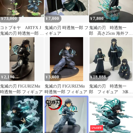
73,000
7,000
7,800
¥
¥
¥
コトブキヤ ARTFX J
鬼滅の刃 時透無一郎 フ
鬼滅の刃 時透無一
鬼滅の刃 時透無一郎 甘
ィギュア
郎 高さ25cm 海外フィ
露寺蜜璃 フィギュア
ギュア
2,100
3,000
18,888
¥
¥
¥
鬼滅の刃 FIGURIZMα
鬼滅の刃 FIGURIZMα
鬼滅の刃 時透無一
時透無一郎 フィギュア
時透無一郎 フィギュア
郎 フィギュア 3体ま
とめ売り 一番くじ
5%OFF