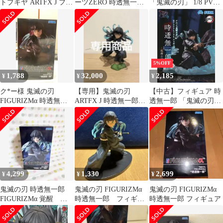
トブキヤ ARTFX J フィ
ーツZERO 時透無一郎
「鬼滅の刃」 1/8 PVC
ギュア
「鬼滅の刃」■＊同梱不
製塗装済み完成品
可
5%OFF
1,788
32,000
2,185
¥
¥
¥
ク*ー様 鬼滅の刃
【専用】鬼滅の刃
【中古】フィギュア 時
FIGURIZMα 時透無一
ARTFX J 時透無一郎
透無一郎 「鬼滅の刃」
郎 フィギュア
1/8 PVC製塗装済み完成
Xross Linkフィギュ
品
ア“時透無一郎”-柱稽古
編-
4,299
1,330
2,699
¥
¥
¥
鬼滅の刃 時透無一郎
鬼滅の刃 FIGURIZMα
鬼滅の刃 FIGURIZMα
FIGURIZMα 覚醒 フ
時透無一郎 フィギュ
時透無一郎 フィギュア
ィギュア
ア 箱無し