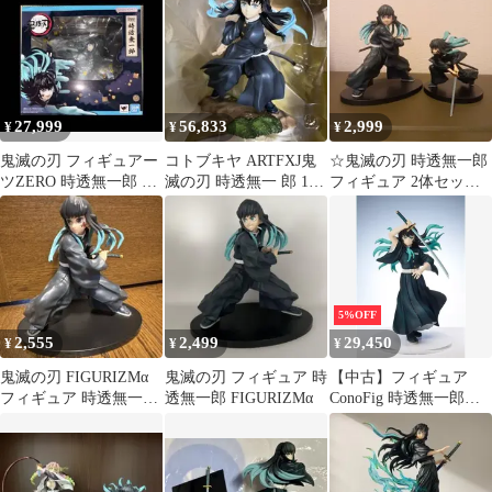
コトブキヤ #nn
品
27,999
56,833
2,999
¥
¥
¥
鬼滅の刃 フィギュアー
コトブキヤ ARTFXJ鬼
☆鬼滅の刃 時透無一郎
ツZERO 時透無一郎 顔
滅の刃 時透無一 郎 1/8
フィギュア 2体セット
パーツ有り
完成品フィギュア
☆
5%OFF
2,555
2,499
29,450
¥
¥
¥
鬼滅の刃 FIGURIZMα
鬼滅の刃 フィギュア 時
【中古】フィギュア
フィギュア 時透無一
透無一郎 FIGURIZMα
ConoFig 時透無一郎
郎 覚醒
「鬼滅の刃」
ANIPLEX+限定