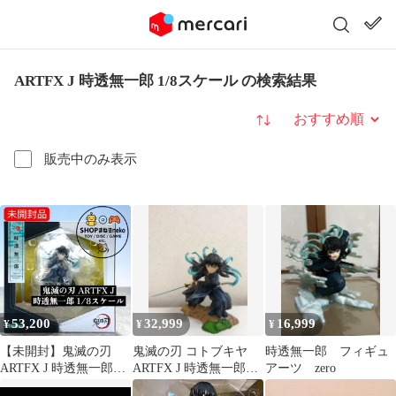
ARTFX J 時透無一郎 1/8スケール の検索結果
並び替え
販売中のみ表示
53,200
32,999
16,999
¥
¥
¥
【未開封】鬼滅の刃
鬼滅の刃 コトブキヤ
時透無一郎 フィギュ
ARTFX J 時透無一郎
ARTFX J 時透無一郎
アーツ zero
1/8スケール フィギュア
1/8 PVC製塗装済み完成