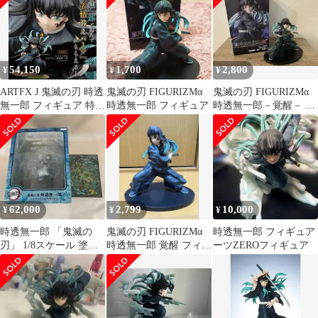
54,150
1,700
2,800
¥
¥
¥
ARTFX J 鬼滅の刃 時透
鬼滅の刃 FIGURIZMα
鬼滅の刃 FIGURIZMα
無一郎 フィギュア 特典
時透無一郎 フィギュア
時透無一郎－覚醒－ フ
付き コトブキヤ
ィギュア
62,000
2,799
10,000
¥
¥
¥
時透無一郎 「鬼滅の
鬼滅の刃 FIGURIZMα
時透無一郎 フィギュア
刃」 1/8スケール 塗装
時透無一郎 覚醒 フィギ
ーツZEROフィギュア
済み完成品
ュア