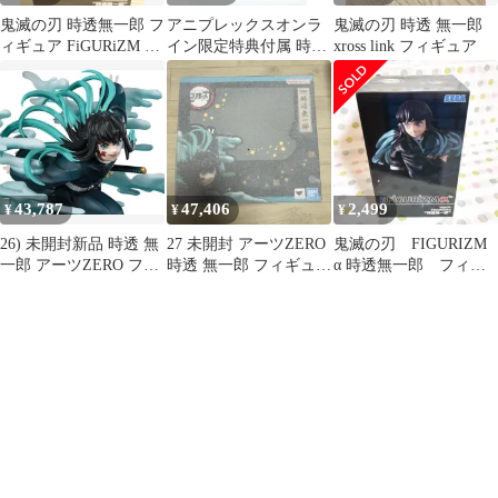
鬼滅の刃 時透無一郎 フ
アニプレックスオンラ
鬼滅の刃 時透 無一郎
ィギュア FiGURiZM α
イン限定特典付属 時透
xross link フィギュア
刀鍛冶の里
無一郎(ときとうむいち
ろう) アニメ「鬼滅の
刃」 1/8 完成品 フィギ
ュア(MD23-0213001) ア
ニプレックス
43,787
47,406
2,499
¥
¥
¥
26) 未開封新品 時透 無
27 未開封 アーツZERO
鬼滅の刃 FIGURIZM
一郎 アーツZERO フィ
時透 無一郎 フィギュア
α 時透無一郎 フィギ
ギュア
鬼滅の刃
ュア