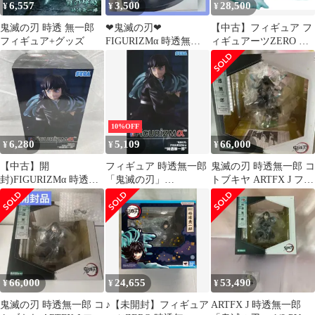
6,557
3,500
28,500
¥
¥
¥
鬼滅の刃 時透 無一郎
❤鬼滅の刃❤
【中古】フィギュア フ
フィギュア+グッズ
FIGURIZMα 時透無一
ィギュアーツZERO 時
郎 フィギュア
透無一郎 「鬼滅の刃」
10%OFF
6,280
5,109
66,000
¥
¥
¥
【中古】開
フィギュア 時透無一郎
鬼滅の刃 時透無一郎 コ
封)FIGURIZMα 時透無
「鬼滅の刃」
トブキヤ ARTFX J フィ
一郎[91]
FIGURIZMα “時透無一
ギュア
郎”【14日以内発送】
66,000
24,655
53,490
¥
¥
¥
鬼滅の刃 時透無一郎 コ
♪【未開封】フィギュア
ARTFX J 時透無一郎