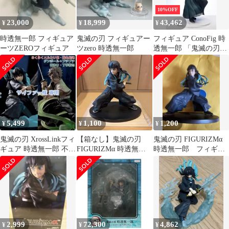
10%OFF
23,000
18,999
43,462
¥
¥
¥
時透無一郎 フィギュア
鬼滅の刃 フィギュアー
フィギュア ConoFig 時
ーツZEROフィギュア
ツzero 時透無一郎
透無一郎 「鬼滅の刃」
ANIPLEX+限定【10日
以内発送】
5,499
1,100
1,200
¥
¥
¥
鬼滅の刃 XrossLinkフィ
【箱なし】鬼滅の刃
鬼滅の刃 FIGURIZMα
ギュア 時透無一郎 不死
FIGURIZMα 時透無一
時透無一郎 フィギュ
川実弥 柱稽古編
郎 覚醒 フィギュア 霞
ア
柱
2,999
72,300
4,862
¥
¥
¥