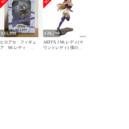
1/8スケールフィギュア
#nn
15,999
26,200
¥
¥
ヒロアカ フィギュ
ARTFX J Mt.レディ(マ
ア Mt.レディ
ウントレディ) 僕のヒ
ARTFX J
ーローアカデミア 1/8
完成品 フィギュア
(PV163) コトブキヤ