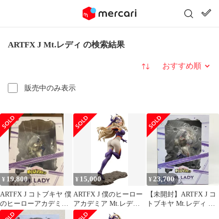
ARTFX J Mt.レディ の検索結果
並び替え
販売中のみ表示
19,800
15,000
23,700
¥
¥
¥
ARTFX J コトブキヤ 僕
ARTFX J 僕のヒーロー
【未開封】ARTFX J コ
のヒーローアカデミア
アカデミア Mt.レディ
トブキヤ Mt.レディ 僕
Mt.レディ 1/8
1/8スケール
のヒーローアカデミア