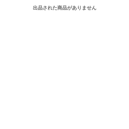
出品された商品がありません