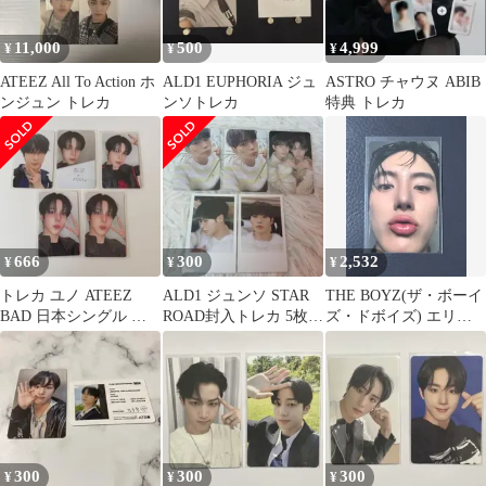
11,000
500
4,999
¥
¥
¥
ATEEZ All To Action ホ
ALD1 EUPHORIA ジュ
ASTRO チャウヌ ABIB
ンジュン トレカ
ンソトレカ
特典 トレカ
666
300
2,532
¥
¥
¥
トレカ ユノ ATEEZ
ALD1 ジュンソ STAR
THE BOYZ(ザ・ボーイ
BAD 日本シングル 店
ROAD封入トレカ 5枚セ
ズ・ドボイズ) エリッ
舗特典 FC 封入 ソロ
ット
ク(ERIC・ヨンジェ)
a;effect スタイリッシュ
アルバム トレカ オムジ
(UMJI)
300
300
300
¥
¥
¥