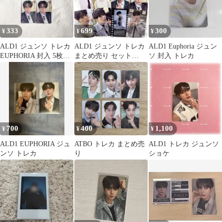
333
699
300
¥
¥
¥
ALD1 ジュンソ トレカ
ALD1 ジュンソ トレカ
ALD1 Euphoria ジュン
EUPHORIA 封入 5枚セ
まとめ売り セット
ソ 封入 トレカ
ット
EUPHORIA
700
400
1,100
¥
¥
¥
ALD1 EUPHORIA ジュ
ATBO トレカ まとめ売
ALD1 トレカ ジュンソ
ンソ トレカ
り
ショケ