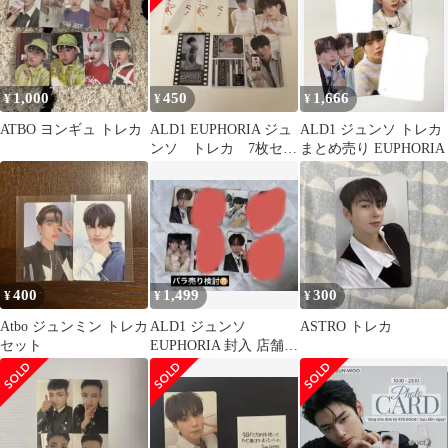
1,000
450
1,666
¥
¥
¥
ATBO ヨンギュ トレカ
ALD1 EUPHORIA ジュ
ALD1 ジュンソ トレカ
ンソ トレカ 7枚セッ
まとめ売り EUPHORIA
ト
400
1,499
300
¥
¥
¥
Atbo ジュンミン トレカ
ALD1 ジュンソ
ASTRO トレカ
セット
EUPHORIA 封入 店舗特
典 トレカ まとめ売り