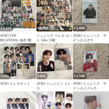
1,111
8,000
2,000
¥
¥
¥
ATBO THE
ジュンソク トレカ セッ
ATBO ジュンソク サ
BEGINNING 始作 開花
ト Atbo 33枚
イン入りポラ
飛上 アルバム トレカ
666
444
1,500
¥
¥
¥
ATBO トレカセット
ATBO ジュンミン トレ
ATBO ジュンソク サ
カ
イン入りトレカ