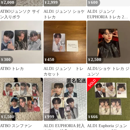
2,000
2,999
600
¥
¥
¥
ATBOジュンソク サイ
ALD1 ジュンソ ショケ
ALD1 ジュンソ
ン入りポラ
トレカ
EUPHORIA トレカ 2枚
セット
300
450
2,500
¥
¥
¥
ATBO トレカ
ALD1 ジュンソ トレ
ALD1/ショケ トレカ ジ
カセット
ュンソ
1,500
999
666
¥
¥
¥
ATBO スンファン
ALD1 EUPHORIA 封入
ALD1 Euphoria ジュン