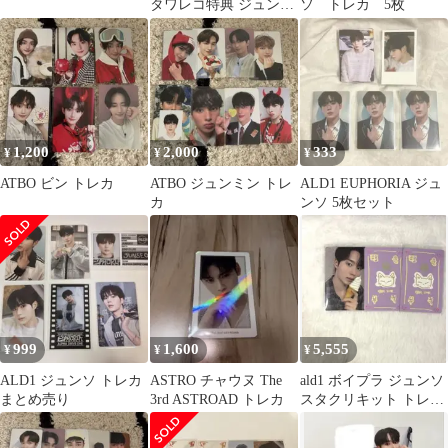
タワレコ特典 ジュンソ
ソ トレカ 5枚
トレカ まとめ売り
1,200
2,000
333
¥
¥
¥
ATBO ビン トレカ
ATBO ジュンミン トレ
ALD1 EUPHORIA ジュ
カ
ンソ 5枚セット
999
1,600
5,555
¥
¥
¥
ALD1 ジュンソ トレカ
ASTRO チャウヌ The
ald1 ボイプラ ジュンソ
まとめ売り
3rd ASTROAD トレカ
スタクリキット トレカ
セット