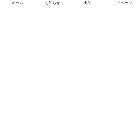
ホーム
お知らせ
出品
マイページ
会社概要（運営会社）
採用情報
プレスリリース
公式ブログ
プレスキット
メルカリUS
メルカリShops
m department（エムデパ）
ヘルプ
ヘルプセンター（ガイド・お問い合わせ）
メルカリShopsでショップを開設する
メルカリShops ショップ管理画面にログイン
メルカリShops出店者向けガイド
お問い合わせ一覧
フリーワードから商品をさがす
プライバシーと利用規約
メルカリ利用規約
メルカリShops利用規約
メルカリアンバサダー利用規約