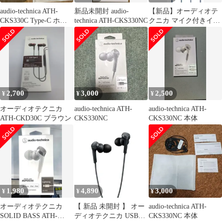
audio-technica ATH-
新品未開封 audio-
【新品】オーディオテ
CKS330C Type-C ホワ
technica ATH-CKS330NC
クニカ マイク付きイヤ
イト
ホン USB Type-C/重低
音 有線 1.2m /カナル型
ブルー ATH-CKS330C
BL
2,700
3,000
2,500
¥
¥
¥
オーディオテクニカ
audio-technica ATH-
audio-technica ATH-
ATH-CKD30C ブラウン
CKS330NC
CKS330NC 本体
1,980
4,890
3,000
¥
¥
¥
オーディオテクニカ
【 新品 未開封 】 オー
audio-technica ATH-
SOLID BASS ATH-
ディオテクニカ USBタ
CKS330NC 本体