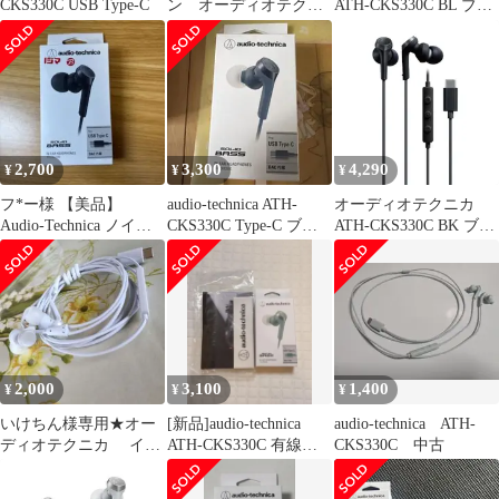
CKS330C USB Type-C
ン オーディオテクニ
ATH-CKS330C BL ブル
カ ATH-CK330C
ー USB Type-C用イヤホ
ン ATHCKS330CBL
2,700
3,300
4,290
¥
¥
¥
フ*ー様 【美品】
audio-technica ATH-
オーディオテクニカ
Audio-Technica ノイズ
CKS330C Type-C ブル
ATH-CKS330C BK ブラ
キャンセリングイヤホ
ー
ック USB Type-C用イヤ
ン t
ホン ATHCKS330CBK
2,000
3,100
1,400
¥
¥
¥
いけちん様専用★オー
[新品]audio-technica
audio-technica ATH-
ディオテクニカ イヤ
ATH-CKS330C 有線イ
CKS330C 中古
ホン CKS330C Type-
ヤホン
C