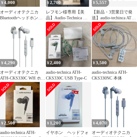
4,000
2,700
5,557
¥
¥
¥
オーディオテクニカ
レフモン様専用【美
【新品・3営業日で発
Bluetoothヘッドホン
品】Audio-Technica ノ
送】audio-techinca ATH-
ATH-CKS330XBT
イズキャンセリングイ
CKS330C BK USB Type-
ヤホン
C用イヤホン(ATH-
CKS330CBK)
4,290
2,400
3,500
¥
¥
¥
オーディオテクニカ
audio-technica ATH-
audio-technica ATH-
ATH-CKS330C WH ホワ
CKS330C USB Type-C
CKS330NC 本体
イト USB Type-C用イヤ
ホン ATHCKS330CWH
2,500
1,200
4,070
¥
¥
¥
audio-technica ATH-
イヤホン ヘッドフォ
オーディオテクニカ