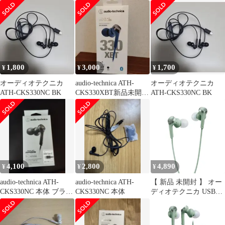
CKS330Li
イプCイヤホン ブラッ
ク [USB] ATH-CKS330C
BK 未使用 送料無料
1,800
3,000
1,700
¥
¥
¥
オーディオテクニカ
audio-technica ATH-
オーディオテクニカ
ATH-CKS330NC BK
CKS330XBT新品未開封
ATH-CKS330NC BK
品
4,100
2,800
4,890
¥
¥
¥
audio-technica ATH-
audio-technica ATH-
【 新品 未開封 】 オー
CKS330NC 本体 ブラッ
CKS330NC 本体
ディオテクニカ USBタ
ク 未使用
イプCイヤホン グリー
ン [USB] ATH-CKS330C
GR 未使用 送料無料