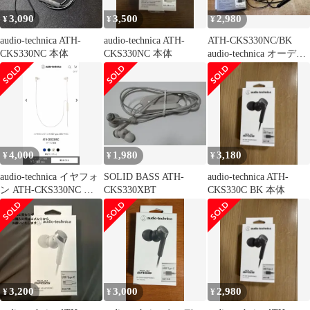
3,090
3,500
2,980
¥
¥
¥
audio-technica ATH-
audio-technica ATH-
ATH-CKS330NC/BK
CKS330NC 本体
CKS330NC 本体
audio-technica オーディ
オテクニカ
4,000
1,980
3,180
¥
¥
¥
audio-technica イヤフォ
SOLID BASS ATH-
audio-technica ATH-
ン ATH-CKS330NC イヤ
CKS330XBT
CKS330C BK 本体
ホン
3,200
3,000
2,980
¥
¥
¥