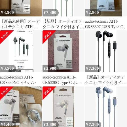
3,500
7,300
2,800
¥
¥
¥
【新品未使用】オーデ
【新品】オーディオテ
audio-technica ATH-
ィオテクニカ ATH-
クニカ マイク付きイヤ
CKS330C USB Type-C
CKS330NC BK
ホン USB Type-C/重低
音 有線 1.2m /カナル型
グリーン ATH-CKS330C
GR
3,500
2,980
7,300
¥
¥
¥
audio-technica ATH-
audio-technica ATH-
【新品】オーディオテ
CKS330NC イヤホン
CKS330C Type-C ホワ
クニカ マイク付きイヤ
イト
ホン USB Type-C/重低
音 有線 1.2m /カナル型
ブラック ATH-CKS330
BK
1,400
3,800
7,300
¥
¥
¥