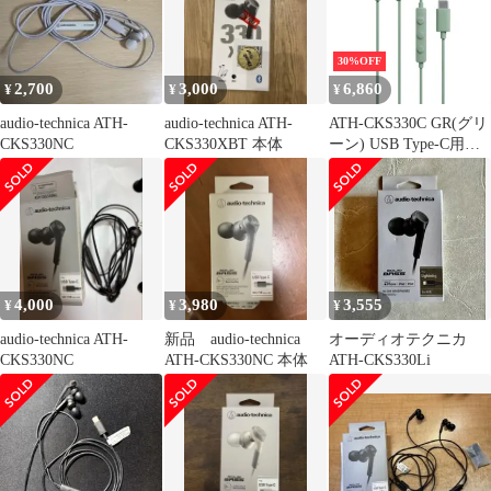
30%OFF
2,700
3,000
6,860
¥
¥
¥
audio-technica ATH-
audio-technica ATH-
ATH-CKS330C GR(グリ
CKS330NC
CKS330XBT 本体
ーン) USB Type-C用イ
ヤホン
4,000
3,980
3,555
¥
¥
¥
audio-technica ATH-
新品 audio-technica
オーディオテクニカ
CKS330NC
ATH-CKS330NC 本体
ATH-CKS330Li