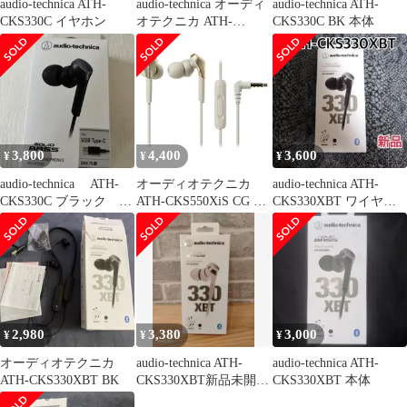
audio-technica ATH-
audio-technica オーディ
audio-technica ATH-
CKS330C イヤホン
オテクニカ ATH-
CKS330C BK 本体
CKS330C
3,800
4,400
3,600
¥
¥
¥
audio-technica ATH-
オーディオテクニカ
audio-technica ATH-
CKS330C ブラック 新
ATH-CKS550XiS CG シ
CKS330XBT ワイヤレ
品
ャンハ゜ンコ゛ール
スイヤホン
ト゛ SOLID BASS イン
ナーイヤーヘット゛ホ
ン ATHCKS550XISC
2,980
3,380
3,000
¥
¥
¥
オーディオテクニカ
audio-technica ATH-
audio-technica ATH-
ATH-CKS330XBT BK
CKS330XBT新品未開封
CKS330XBT 本体
品