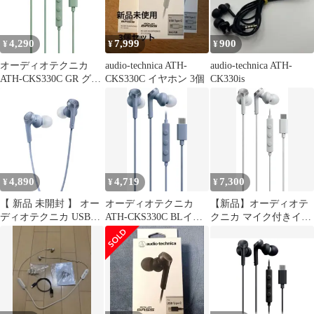
4,290
7,999
900
¥
¥
¥
オーディオテクニカ
audio-technica ATH-
audio-technica ATH-
ATH-CKS330C GR グリ
CKS330C イヤホン 3個
CK330is
ーン USB Type-C用イヤ
ホン ATHCKS330CGR
4,890
4,719
7,300
¥
¥
¥
【 新品 未開封 】 オー
オーディオテクニカ
【新品】オーディオテ
ディオテクニカ USBタ
ATH-CKS330C BLイヤ
クニカ マイク付きイヤ
イプCイヤホン ブルー
ホン 有線 1.2m マイク
ホン USB Type-C/重低
[USB] ATH-CKS330C
付き USB Type-C 重低
音 有線 1.2m /カナル型
BL 未使用 送料無料
音 カナル型 PC
ホワイト ATH-CKS330
Windows Mac Android ブ
WH
ルー