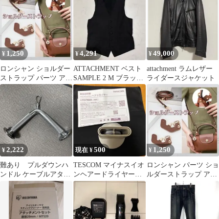
ルダー紐
1,250
4,291
49,000
¥
¥
¥
ロンシャン ショルダー
ATTACHMENT ベスト
attachment ラムレザー
ストラップ パーツ アタ
SAMPLE 2 M ブラック
ライダースジャケット
ッチメント トートバッ
ダークグレー
グ
2,222
500
1,250
¥
現在 ¥
¥
難あり プルダウンハ
TESCOM マイナスイオ
ロンシャン パーツ ショ
ンドル ケーブルアタッ
ンヘアードライヤー
ルダーストラップ アタ
チメント Vバー
TD760A アタッチメン
ッチメント トートバッ
ト
グ