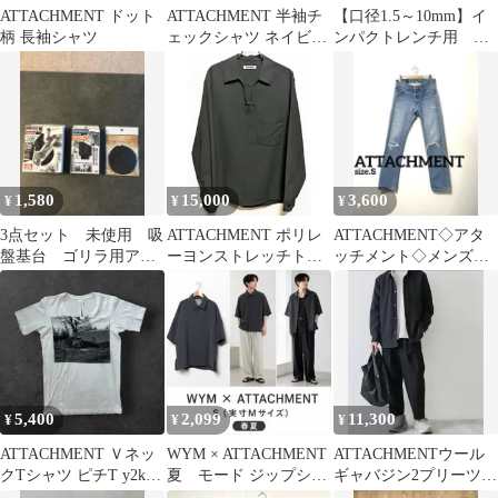
ATTACHMENT ドット
ATTACHMENT 半袖チ
【口径1.5～10mm】イ
柄 長袖シャツ
ェックシャツ ネイビー
ンパクトレンチ用 ド
サイズ1
リルチャック アタッチ
メント
1,580
15,000
3,600
¥
¥
¥
3点セット 未使用 吸
ATTACHMENT ポリレ
ATTACHMENT◇アタ
盤基台 ゴリラ用アタ
ーヨンストレッチトロ
ッチメント◇メンズス
ッチメント 吸盤サポ
ピカル スキッパーシャ
トレートデニムパンツ
ートベース
ツ2 美品
5,400
2,099
11,300
¥
¥
¥
ATTACHMENT Ｖネッ
WYM × ATTACHMENT
ATTACHMENTウール
クTシャツ ピチT y2k
夏 モード ジップシャ
ギャバジン2プリーツテ
グランジ
ツ S 実寸Mサイズ
ーパードフィットトラ