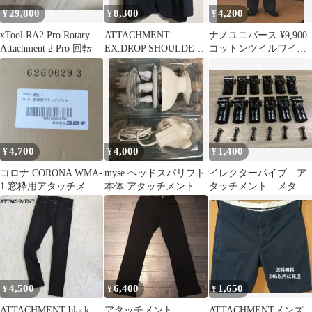
29,800
8,300
4,200
¥
¥
¥
xTool RA2 Pro Rotary
ATTACHMENT
ナノユニバース ¥9,900
Attachment 2 Pro 回転
EX.DROP SHOULDER
コットンツイルワイド
2B JKT
パンツ ATTACHMENT
4,700
4,000
1,400
¥
¥
¥
コロナ CORONA WMA-
myse ヘッドスパリフト
イレクターパイプ ア
1 窓枠用アタッチメン
本体 アタッチメント2
タッチメント メタル
ト
種付き
ジョイント 6個 矢崎
HJ-1と互換性
4,500
6,400
1,650
¥
¥
¥
ATTACHMENT black
アタッチメント
ATTACHMENTメンズ