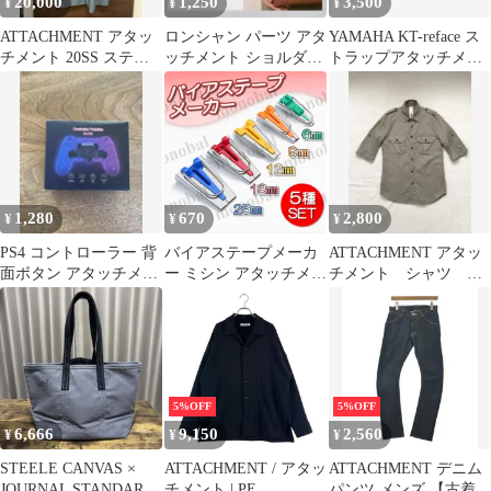
20,000
1,250
3,500
¥
¥
¥
ATTACHMENT アタッ
ロンシャン パーツ アタ
YAMAHA KT-reface ス
チメント 20SS ステン
ッチメント ショルダー
トラップアタッチメン
カラーコート ブルー
ストラップ トートバッ
ト
系
グ
1,280
670
2,800
¥
¥
¥
PS4 コントローラー 背
バイアステープメーカ
ATTACHMENT アタッ
面ボタン アタッチメン
ー ミシン アタッチメン
チメント シャツ サ
ト MZ-1350
ト パイピング バイヤス
イズ1(S相当)
手芸 縫製 ソーイング
6mm 9mm 12mm 18mm
25mm ハンドメイド
5%OFF
5%OFF
6,666
9,150
2,560
¥
¥
¥
STEELE CANVAS ×
ATTACHMENT / アタッ
ATTACHMENT デニム
JOURNAL STANDARD
チメント | PE
パンツ メンズ 【古着】