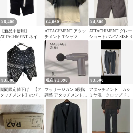
8,400
4,060
4,500
¥
¥
¥
【新品未使用】
ATTACHMENT アタッ
ATTACHIMENT グレー
ATTACHMENT ネイビ
チメント Tシャツ
ショートパンツ SIZE:3
ー ショートパンツ サ
イズ1（s）
3,500
1,390
3,500
¥
現在 ¥
¥
期間限定値下げ 【ア
マッサージガン 6段階
アタッチメント カシ
タッチメント】のパン
調整 アタッチメント4
ミヤ混 クロップドパ
ツ、ベストのセット
種付 新品 未使用
ンツ グレー 2