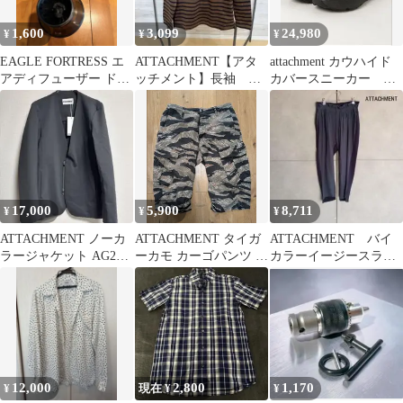
1,600
3,099
24,980
¥
¥
¥
EAGLE FORTRESS エ
ATTACHMENT【アタ
attachment カウハイド
アディフューザー ドラ
ッチメント】長袖 カ
カバースニーカー サ
イヤーアタッチメント
ットソー ボーダー
イズ27.5cm
【size Ｍ】
17,000
5,900
8,711
¥
¥
¥
ATTACHMENT ノーカ
ATTACHMENT タイガ
ATTACHMENT バイ
ラージャケット AG22-
ーカモ カーゴパンツ シ
カラーイージースラッ
071
ョートパンツ 2
クス 日本製 x3940
12,000
2,800
1,170
¥
現在 ¥
¥