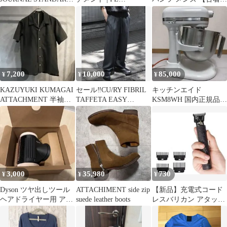
トートバッグ
STRETCH DOUBLE
【中古】【送料無料】
CLOTH OPEN COLLAR
L/S SHIRT 開襟 シャツ
| 1 | ブラック | メンズ
7,200
10,000
85,000
¥
¥
¥
KAZUYUKI KUMAGAI
セール‼️CU/RY FIBRIL
キッチンエイド
ATTACHMENT 半袖シ
TAFFETA EASY
KSM8WH 国内正規品
ャツ ブラック
TROUSERS
8QT アタッチメント新
品付
3,000
35,980
730
¥
¥
¥
Dyson ツヤ出しツール
ATTACHIMENT side zip
【新品】充電式コード
ヘアドライヤー用 アタ
suede leather boots
レスバリカン アタッチ
ッチメント
メント4種付属 ブラッ
ク