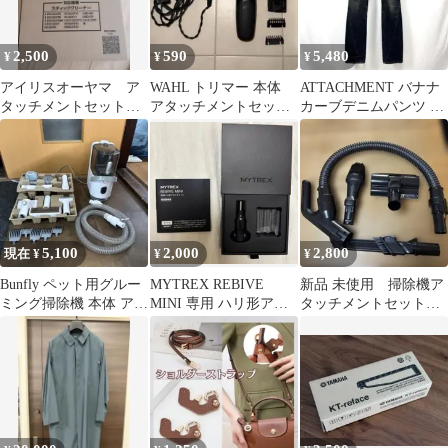
2,500
590
5,480
¥
¥
¥
アイリスオーヤマ ア
WAHL トリマー 本体
ATTACHMENT バナナ
タッチメントセット
アタッチメントセット
カーブデニムパンツ 立
クリーナー
（部品取り用）
体裁断 日本製 Y2K 2
5,100
2,000
2,800
現在 ¥
¥
¥
Bunfly ペット用グルー
MYTREX REBIVE
新品 未使用 掃除機ア
ミング掃除機 本体 アタ
MINI 専用 ハリ形アタ
タッチメントセット
ッチメントセット
ッチメント ピンポイン
黒 HITACHI
ト