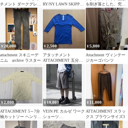
チメント ダークグレー
RY/NY LAWN SKIPPER
を削ぎ落とした、究極
デニムパンツ
SHIRT
のミニマリズムといえ
ば、このブランド
20,000
2,500
5,000
¥
¥
¥
attachment スキニーデ
アタッチメント
Attachment ヴィンテー
ニム archive ラスター
ATTACHMENT 五分
ジカーゴパンツ
袖 Tシャツ サイズ1
青
2,000
19,000
11,000
¥
¥
¥
ATTACHMENT 5～7分
VEIN PE カルゼ ワーク
ATTACHMENT スラッ
袖カットソー ヘンリー
ショーツ
クス ブラウンサイズ3
ネック【2】
ATTACHMENT