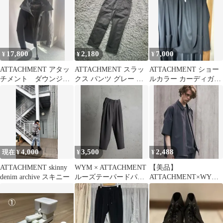
17,800
2,180
7,000
¥
¥
¥
ATTACHMENT アタッ
ATTACHMENT スラッ
ATTACHMENT ショー
チメント ダウンジャ
クス パンツ グレー サ
ルカラー カーディガン
ケット 黒
イズ2 日本製 メンズ
ブラック
4,000
3,500
2,488
現在 ¥
¥
¥
ATTACHMENT skinny
WYM × ATTACHMENT
【美品】
denim archive スキニー
ルーズテーパードパン
ATTACHMENT×WYM
ツ ダークグレー Sサイ
MINIMAL ZIP BOX
ズ
SHIRT