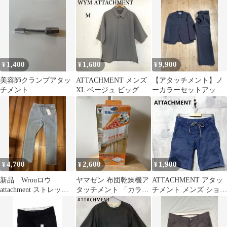
ウザー
1,400
1,680
9,900
¥
¥
¥
美容師クランプアタッ
ATTACHMENT メンズ
【アタッチメント】ノ
チメント
XL ベージュ ビッグシ
ーカラーセットアップ
ルエット ポロシャツ
チャコールグレー (2)M
サイズ
4,700
2,600
1,900
¥
¥
¥
新品 Wrouロウ
ヤマゼン 布団乾燥機ア
ATTACHMENT アタッ
attachment ストレッチ
タッチメント 「カラッ
チメント メンズ ショー
デニムパンツ
と！乾カシーナ」
トパンツ 2 ネイビー