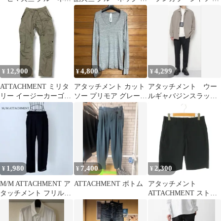
クS/S tシャツ
イズ2
ラック サイズ3
12,900
4,800
4,299
¥
¥
¥
ATTACHMENT ミリタ
アタッチメント カット
アタッチメント ウー
リー イージーカーゴパ
ソー プリモア グレー
ルギャバジンスラック
ンツ オリーブ メンズ 2
ロンT カズユキクマガ
ス 定価29700円 タグ
イ
付き極美品
1,980
7,400
2,300
¥
¥
¥
M/M ATTACHMENT ア
ATTACHMENT ボトム
アタッチメント
タッチメント フリルウ
ATTACHMENT ストレ
エスト イージーパンツ
ッチショーツハーフパ
ンツ ショートパンツ 2