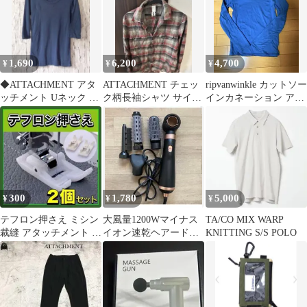
1,690
6,200
4,700
¥
¥
¥
◆ATTACHMENT アタ
ATTACHMENT チェッ
ripvanwinkle カットソー
ッチメント Uネック 天
ク柄長袖シャツ サイズ
インカネーション アタ
竺 カットソー Tシャツ
2
ッチメント wjk
青
300
1,780
5,000
¥
¥
¥
テフロン押さえ ミシン
大風量1200Wマイナス
TA/CO MIX WARP
裁縫 アタッチメント ス
イオン速乾ヘアードラ
KNITTING S/S POLO
ムース フット 2個セッ
イヤー5種類アタッチメ
ト●
ント