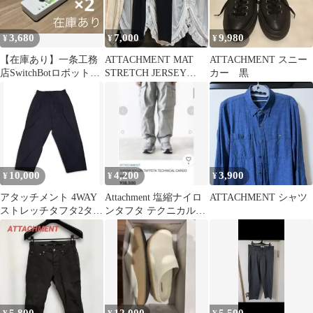
3,680
7,000
9,980
¥
¥
¥
【在庫あり】一条工務
ATTACHMENT MAT
ATTACHMENT スニー
店SwitchBotロボット専
STRETCH JERSEY
カー 黒
用 アタッチメント
1TUCK 1
10,000
4,200
3,900
¥
¥
¥
アタッチメント 4WAY
Attachment 塩縮ナイロ
ATTACHMENT シャツ
ストレッチタフタ2タッ
ンタフタ テクニカルカ
クワイドテーパードパ
ーゴパンツ
ンツ