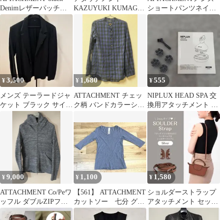
Denimレザーパッチ
KAZUYUKI KUMAGAI
ショートパンツネイビ
y2k archive
アンクルカット チノパ
ー紺大人カジュアル24
ン
時間以内発送
3,500
1,680
555
¥
¥
¥
メンズ テーラードジャ
ATTACHMENT チェッ
NIPLUX HEAD SPA 交
ケット ブラック サイズ
ク柄 バンドカラーシャ
換用アタッチメント 4
1
ツ ネイビー2（M）
個 ブラシ付
9,000
1,100
1,580
¥
¥
¥
ATTACHMENT Co/Peワ
【561】 ATTACHMENT
ショルダーストラップ
ッフル ダブルZIPフー
カットソー 七分 グレ
アタッチメント セット
ディー ブラック
ー
ショルダーバッグ ショ