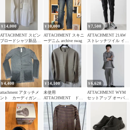
ネイビー /ES ■OS ■SH
14,000
10,000
7,500
¥
¥
¥
ATTACHMENT スビン
ATTACHMENT スキニ
ATTACHMENT 21AW
ブロードシャツ新品未
ーデニム archive swag
ストレッチツイル イー
使用
ジーバイカー カーゴパ
ンツ
4,400
14,100
6,620
¥
¥
¥
attachment アタッチメ
未使用
ATTACHMENT WYM
ント カーディガン
ATTACHMENT ドロ
セットアップ オーバー
ダークウェア
ップショルダー カシ
サイズ ベージュ グレー
ミア込み カーキグレ
ジュ
イ