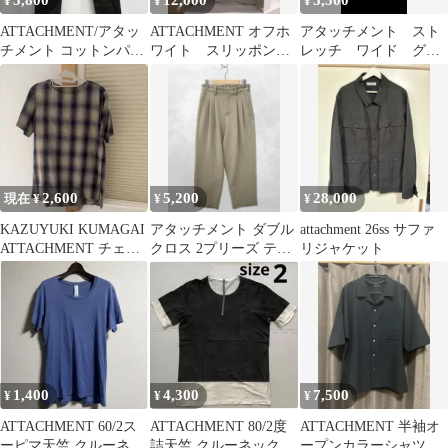
5,800
12,000
5,500
¥
¥
¥
ATTACHMENT/アタッ
ATTACHMENT オフホ
アタッチメント スト
チメント コットンパン
ワイト スリッポン
レッチ ワイド グレ
ツ
サンダル
ー パンツ スラック
ス 2
2,600
5,200
28,000
現在 ¥
¥
¥
KAZUYUKI KUMAGAI
アタッチメント ダブル
attachment 26ss サファ
ATTACHMENT チェッ
クロス 2プリーズ テー
リジャケット
クTシャツ
パード トラウザー パン
ツ 1
1,400
4,300
7,500
¥
¥
¥
ATTACHMENT 60/2ス
ATTACHMENT 80/2度
ATTACHMENT 半袖オ
ーピマ天竺 クルーネッ
詰天竺 クルーネック サ
ープンカラーシャツ ブ