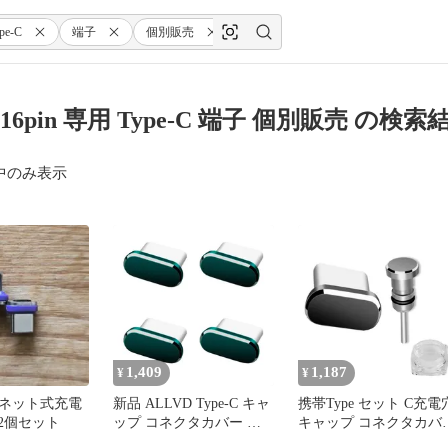
pe-C
端子
個別販売
 16pin 専用 Type-C 端子 個別販売 の検索
中のみ表示
1,409
1,187
¥
¥
グネット式充電
新品 ALLVD Type-C キャ
携帯Type セット C充電
子 2個セット
ップ コネクタカバー 超
キャップ コネクタカバ
耐久性 保護 防塵カバー
コネクタカバー タイプ