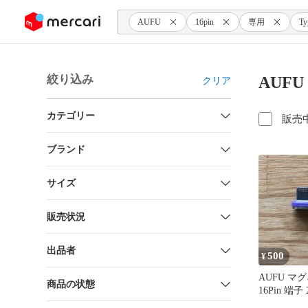
ンツにスキップ
AUFU
16pin
専用
Ty
絞り込み
AUFU
クリア
カテゴリー
販売
ブランド
サイズ
販売状況
出品者
500
¥
AUFU マ
商品の状態
16Pin 端