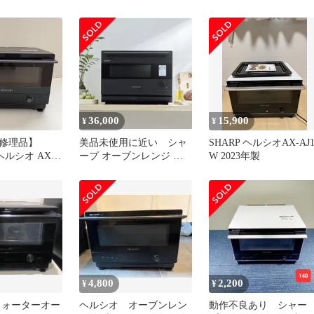
ト
AJ1
ジ AX-AJ1-B 2020
36,000
15,900
¥
¥
修理品】
美品未使用に近い シャ
SHARP ヘルシオAX-AJ1
 ヘルシオ AX-
ープ オーブンレンジ ヘ
W 2023年製
ク 2020年製
ルシオ ブラック AX-
N1B-B
4,800
2,200
¥
¥
ウォーターオー
ヘルシオ オーブンレン
動作不良あり シャー