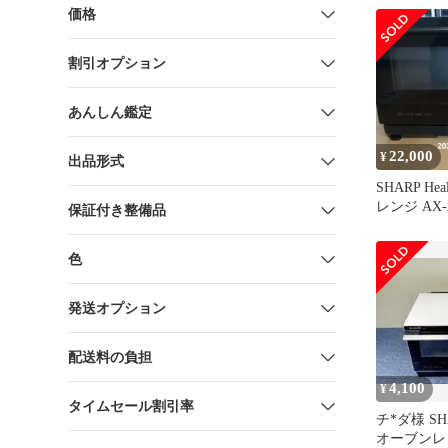
価格
割引オプション
あんしん鑑定
22,000
¥
出品形式
SHARP He
レンジ AX-
保証付き整備品
色
発送オプション
配送料の負担
4,100
¥
タイムセール割引率
チ*ダ様 S
オーブンレンジ