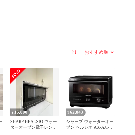
並び替え
15,000
62,843
¥
¥
ー
SHARP HEALSIO ウォー
シャープ ウォーターオー
ターオーブン電子レン
ブン ヘルシオ AX-AJ1-B
ジ AX-AJ1
ブラック 22L 1段調理 二