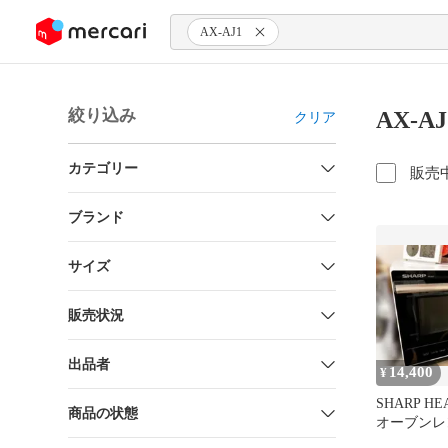
ンツにスキップ
AX-AJ1
絞り込み
AX-A
クリア
カテゴリー
販売
ブランド
サイズ
販売状況
出品者
14,400
¥
SHARP HEA
商品の状態
オーブンレ