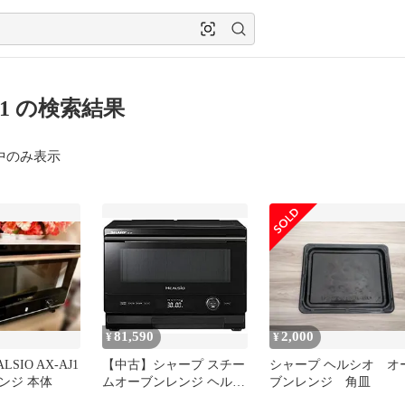
J1 の検索結果
中のみ表示
81,590
2,000
¥
¥
LSIO AX-AJ1
【中古】シャープ スチー
シャープ ヘルシオ オ
ンジ 本体
ムオーブンレンジ ヘルシ
ブンレンジ 角皿
オ 22L ブラック AX-AJ1-