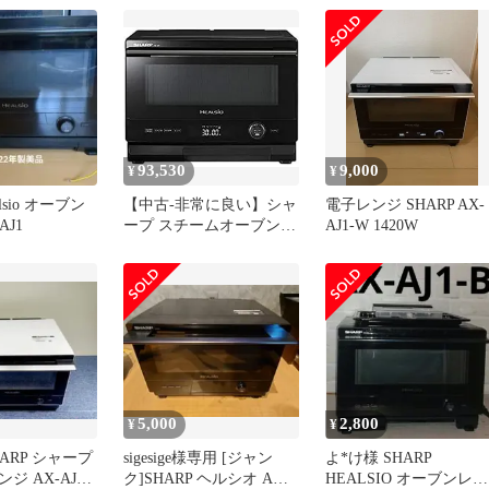
B
93,530
9,000
¥
¥
alsio オーブン
【中古-非常に良い】シャ
電子レンジ SHARP AX-
AJ1
ープ スチームオーブンレ
AJ1-W 1420W
ンジ ヘルシオ 22L ブラッ
ク AX-AJ1-B
5,000
2,800
¥
¥
HARP シャープ
sigesige様専用 [ジャン
よ*け様 SHARP
 AX-AJ1-
ク]SHARP ヘルシオ AX-
HEALSIO オーブンレン