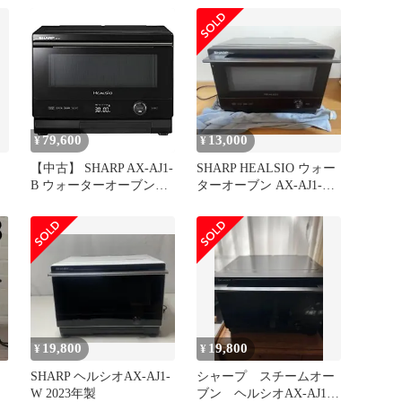
人暮らし ノンフライ調理
健康調理 おくだけグリル
グリル機能 エントリーモ
デル 0
79,600
13,000
¥
¥
【中古】 SHARP AX-AJ1-
SHARP HEALSIO ウォー
B ウォーターオーブン
ターオーブン AX-AJ1-B
HEALSIO (ヘルシオ) 22L
本体
1段調理 ブラック系
19,800
19,800
¥
¥
SHARP ヘルシオAX-AJ1-
シャープ スチームオー
W 2023年製
ブン ヘルシオAX-AJ1-B