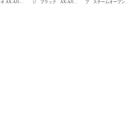
 AX-AJ1-B
ジ ブラック AX-AJ1-B
プ スチームオーブ
【ジャンク】
AX-AJ1-W 簡易包装で
発送