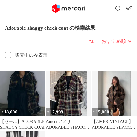
Adorable shaggy check coat の検索結果
並び替え
販売中のみ表示
18,000
17,999
15,000
¥
¥
¥
【セール】ADORABLE
Ameri アメリ
【AMERIVINTAGE】
SHAGGY CHECK COAT
ADORABLE SHAGGY
ADORABLE SHAGGY
CHECK COAT
CHECK COAT