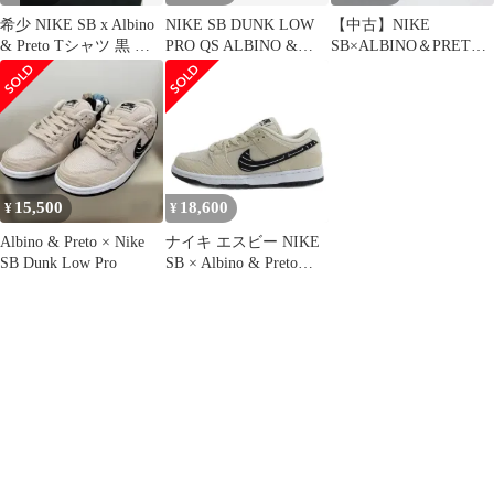
希少 NIKE SB x Albino
NIKE SB DUNK LOW
【中古】NIKE
& Preto Tシャツ 黒 ナ
PRO QS ALBINO &
SB×ALBINO＆PRETO
イキ
PRETO FD2627-200 ス
DUNK LOW PRO QS
ニーカー 28cm
"Pearl White" サイズ：
28.5cm FD2627-200 ナ
イキSB ダンク[24]
15,500
18,600
¥
¥
Albino & Preto × Nike
ナイキ エスビー NIKE
SB Dunk Low Pro
SB × Albino & Preto
Dunk Low Pro QS Pearl
White アルビノ&プレト
ダンクロー スニーカー
FD2627-200 27cm
■GY51