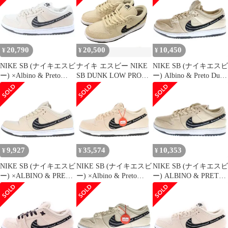
30
■GY12
ク ロー プロ パールホ
ワイト スニーカー
US7.5 ベージュ
FD2627-200 ■GY20
20,790
20,500
10,450
¥
¥
¥
NIKE SB (ナイキエスビ
ナイキ エスビー NIKE
NIKE SB (ナイキエスビ
ー) ×Albino & Preto
SB DUNK LOW PRO
ー) Albino & Preto Dunk
DUNK LOW PRO QS
QS ALBINO & PRETO
Low Pro QS Pearl White
FD2627-200 アルビノ
FD2627-200 ダンク ロ
アルビノ&プレト ダン
プレト ダンク プロ パ
ー プロ QS 30cm ベー
ク ロー プロ QS パール
ールホワイト ローカッ
ジュ系 スニーカー 靴
ホワイト ローカットス
トスニーカー ベージュ
シューズ
ニーカー US9/27cm
US9.5/27.5cm
FD2627-200
9,927
35,574
10,353
¥
¥
¥
NIKE SB (ナイキエスビ
NIKE SB (ナイキエスビ
NIKE SB (ナイキエスビ
ー) ×ALBINO & PRETO
ー) ×Albino & Preto
ー) ALBINO & PRETO
DUNK LOW PRO QS
Dunk Low Pro QS ダン
DUNK LOW PRO QS
PEARL WHITE
ク ローカットスニーカ
FD2627-200 アルビノ
FD2627-200 アルビノア
ー シューズ ホワイト
アンド プレト ダンク
ンドプレト ダンク ロー
US10.5/28.5cm FD2627-
ローカットスニーカー
カットスニーカー
200
ベージュ レディース