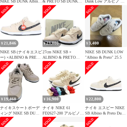
NIKE SB DUNK Albino
& PRETO SB DUNK
Dunk Low アルビノ プ
& Preto 27
LOW PRO QS PEARL
レト
WHITE 27.5cm FD2627-
200 アルビノ アンド プ
レト ダンク ロー パー
ル ホワイト 【ブランド
古着ベクトル】【中
古】▲■260216
21,846
23,000
3,400
¥
¥
¥
NIKE SB (ナイキエスビ
27cm NIKE SB ×
NIKE SB DUNK LOW
ー) ×ALBINO & PRETO
ALBINO & PRETO
"Albino & Preto" 25.5
DUNK LOW PRO QS
Dunk Low
PEARL WHITE 27.5cm
FD2627-200 アルビノア
ンドプレト ダンク ロー
カットスニーカー ホワ
イト US9.5/27.5cm
19,460
16,900
22,800
¥
¥
¥
ナイキスケートボーデ
ナイキ NIKE 61
ナイキ エスビー NIKE
ィング NIKE SB DUNK
FD2627-200 アルビノ&
SB Albino & Preto Dunk
LOW PRO QS ALBINO
プレト×ナイキ SB ダン
Low Pro QS Pearl White
& PRETO メンズ JPN：
ク ロー フォッシル
アルビノ&プレト ダン