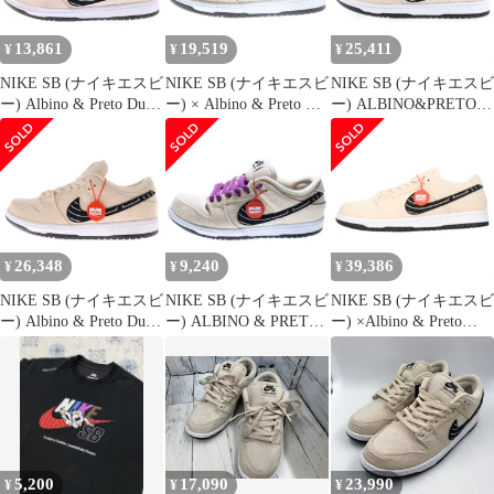
US8.5/26.5cm ホワイト
US6/24.0cm
13,861
19,519
25,411
¥
¥
¥
NIKE SB (ナイキエスビ
NIKE SB (ナイキエスビ
NIKE SB (ナイキエスビ
ー) Albino & Preto Dunk
ー) × Albino & Preto SB
ー) ALBINO&PRETO
Low Pro QS Pearl White
Dunk Low Pro QS アル
DUNK LOW PRO QS
アルビノ アンド プレト
ビノ & プレト SB ダン
FD2627-200 アルビノ &
スニーカー ベージュ
ク ロー プロ QS ローカ
プレト ダンクロープロ
FD2627-200
ットスニーカー
ローカットスニーカー
US8.5/26.5cm
FD2627-200 ベージュ
ベージュ/ホワイト
US8/26cm
US8.5/26.5cm
26,348
9,240
39,386
¥
¥
¥
NIKE SB (ナイキエスビ
NIKE SB (ナイキエスビ
NIKE SB (ナイキエスビ
ー) Albino & Preto Dunk
ー) ALBINO & PRETO
ー) ×Albino & Preto
Low Pro QS Pearl White
DUNK LOW PRO QS
Dunk Low Pro QS ダン
アルビノ アンド プレト
FD2627-200 アルビノ
ク ローカットスニーカ
ローカットスニーカー
アンド プレト ダンク
ー シューズ ホワイト
ベージュ US9/27cm
ローカットスニーカー
US10.5/28.5cm FD2627-
FD2627-200
ベージュ US11/29.0cm
200
5,200
17,090
23,990
¥
¥
¥