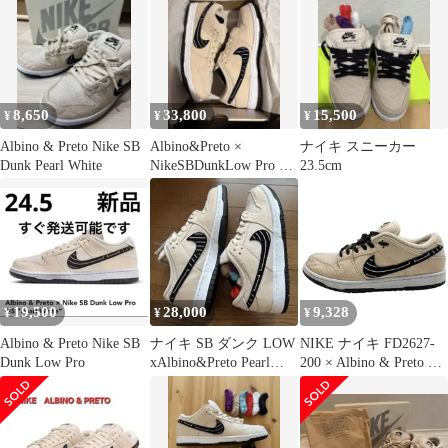
8,650
33,800
15,500
¥
¥
¥
Albino & Preto Nike SB
Albino&Preto ×
ナイキ スニーカー
Dunk Pearl White
NikeSBDunkLow Pro QS
23.5cm
29cm
19,500
28,000
9,328
¥
¥
¥
Albino & Preto Nike SB
ナイキ SB ダンク LOW
NIKE ナイキ FD2627-
Dunk Low Pro
xAlbino&Preto Pearl
200 × Albino & Preto SB
White
Dunk Low Pro QS アル
ビノ & プレト SB ダン
ク ロー プロ QS スニー
カー ベージュ系