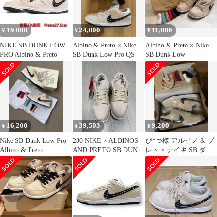
27.5cm【中古】
19,000
24,000
11,000
¥
¥
¥
NIKE SB DUNK LOW
Albino & Preto × Nike
Albino & Preto × Nike
PRO Albino & Preto
SB Dunk Low Pro QS
SB Dunk Low
16,200
39,503
9,200
¥
¥
¥
Nike SB Dunk Low Pro
280 NIKE × ALBINOS
ぴ*つ様 アルビノ & プ
Albino & Preto
AND PRETO SB DUNK
レト × ナイキ SB ダン
PRO
ク ロー プロ QS パー