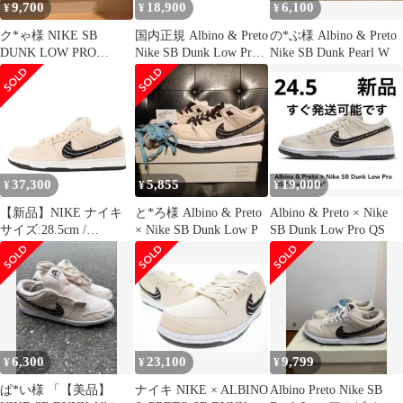
9,700
18,900
6,100
¥
¥
¥
ク*ゃ様 NIKE SB
国内正規 Albino & Preto
の*ぶ様 Albino & Preto
DUNK LOW PRO
Nike SB Dunk Low Pro
Nike SB Dunk Pearl W
/ALBINO PRETO
QS Pearl White FD2627-
200 ダンク スニーカー
アルビノ & プレト パ
ールホワイト ナイキ
29cm 72591A1
37,300
5,855
19,000
¥
¥
¥
【新品】NIKE ナイキ
と*ろ様 Albino & Preto
Albino & Preto × Nike
サイズ:28.5cm /
× Nike SB Dunk Low P
SB Dunk Low Pro QS
ALBINO&PRETO SB
DUNK LOW PRO QS
(FD2627-200) アルビノ
アンド プレト コラボ
ダンク ロー プロ / フォ
シル ブラック / US10.5
6,300
23,100
9,799
¥
¥
¥
ぱ*い様 「【美品】
ナイキ NIKE × ALBINO
Albino Preto Nike SB