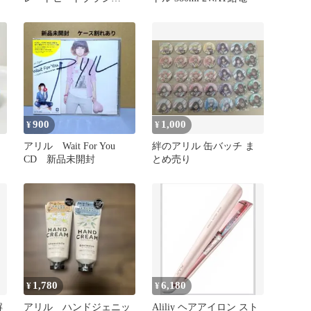
HS106
900
1,000
¥
¥
アリル Wait For You
絆のアリル 缶バッチ ま
CD 新品未開封
とめ売り
1,780
6,180
¥
¥
解
アリル ハンドジェニッ
Aliliy ヘアアイロン スト