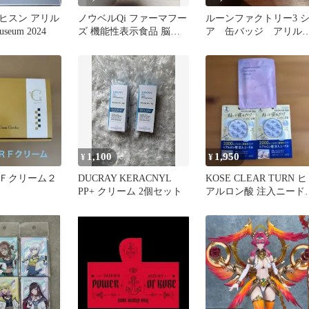
N ヒスン アリル
ノウベルQi ファーマフー
ルーンファクトリー3 
eum 2024
ズ 機能性表示食品 脳の
ア 缶バッジ アリル
健康サポート サプリメン
タンド
ト
1,100
1,950
¥
¥
Ｆクリーム２
DUCRAY KERACNYL
KOSE CLEAR TURN ヒ
PP+ クリーム 2個セット
アルロン酸 注入ニード
2点セットとアリル