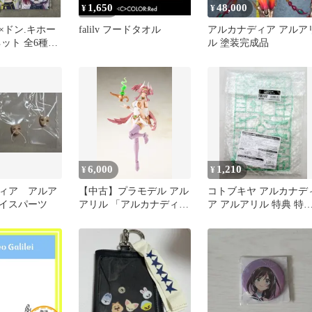
1,650
48,000
¥
¥
×ドン.キホー
falilv フードタオル
アルカナディア アルア
ット 全6種セ
ル 塗装完成品
6,000
1,210
¥
¥
ィア アルア
【中古】プラモデル アル
コトブキヤ アルカナデ
イスパーツ
アリル 「アルカナディ
ア アルアリル 特典 特
ア」 [AR013]
カラー髪パーツ 特典の