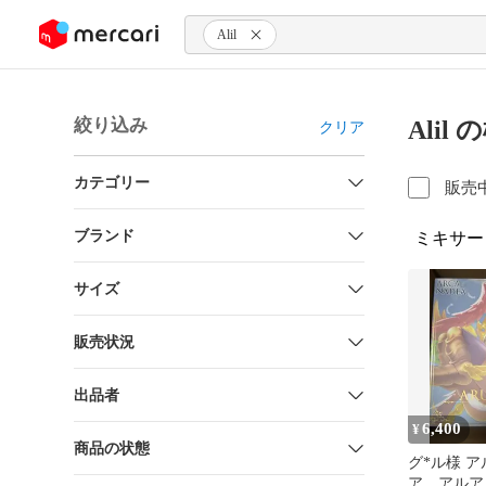
ンツにスキップ
Alil
絞り込み
Alil
クリア
カテゴリー
販売
ブランド
ミキサー
サイズ
販売状況
出品者
6,400
¥
商品の状態
グ*ル様 
ア アルア