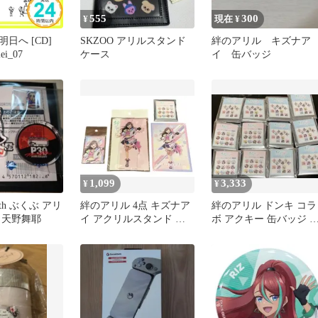
555
300
¥
現在 ¥
日へ [CD]
SKZOO アリルスタンド
絆のアリル キズナア
lei_07
ケース
イ 缶バッジ
1,099
3,333
¥
¥
th ぶくぶ アリ
絆のアリル 4点 キズナア
絆のアリル ドンキ コラ
 天野舞耶
イ アクリルスタンド 缶
ボ アクキー 缶バッジ 
マグネット 缶バッジ
ンダム 未開封