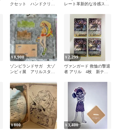
クセット ハンドクリー
レート革新的な冷感スチ
ム エーデルワイス カ
ーム&超音波ダメージ軽
モミール
減
8,900
2,299
¥
¥
ゾンビランドサガ 大ゾ
ヴァンガード 救恤の撃退
ンビィ展 アリルスタン
者 アリル 4枚 新テキ
ド
スト RR ヒールトリガー
800
3,400
¥
¥