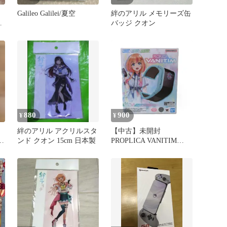
シ
Galileo Galilei/夏空
絆のアリル メモリーズ缶
ス
バッジ クオン
880
900
¥
¥
絆のアリル アクリルスタ
【中古】未開封
ル
ンド クオン 15cm 日本製
PROPLICA VANITIM
「絆のアリル」 バンダ
イ