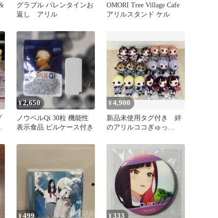
 &
グラブル バレンタインお
OMORI Tree Village Cafe
返し アリル
アリルスタンド ケル
2,650
4,900
¥
¥
ゾ
ノウベルQi 30粒 機能性
新品未使用タグ付き 絆
ン
表示食品 ピルケース付き
のアリルココぎゅっ
と！ ぬいぐるみ 18個
セット
499
333
¥
¥