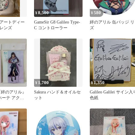
8,500
580
¥
¥
アートディー
GameSir G8 Galileo Type-
絆のアリル 缶バッジ リ
レンズ
C コントローラー
ズ
1,700
1,350
¥
¥
『絆のアリル』
Sakura ハンド＆オイルセ
Galileo Galilei サイン入
ホーテ アクス
ット
色紙
アイ,クオン