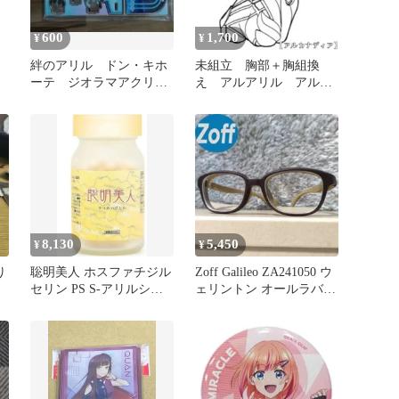
600
1,700
¥
¥
絆のアリル ドン・キホ
未組立 胸部＋胸組換
ーテ ジオラマアクリル
え アルアリル アルカ
スタンド
ナディア 7
8,130
5,450
¥
¥
り
聡明美人 ホスファチジル
Zoff Galileo ZA241050 ウ
セリン PS S-アリルシス
ェリントン オールラバー
テイン フェルラ酸 30日
メガネ
分