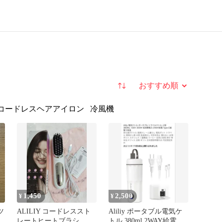
並び替え
コードレスヘアアイロン
冷風機
1,450
2,500
¥
¥
ツ
ALILIY コードレススト
Aliliy ポータブル電気ケ
レートヒートブラシ
トル 380ml 2WAY給電