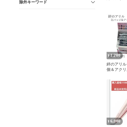
除外キーワード
1,200
¥
絆のアリル
個＆アクリ
ー4個セッ
封
6,000
¥