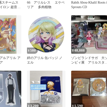
 冷感スチームス
66 アリルレス エケベ
Rabih Abou-Khalil Roots
イロン 超音波
リア 多肉植物
Sprouts CD
ト ヘアアイロ
580
48,888
¥
¥
アルアリル ア
絆のアリル 缶バッジ ノ
ゾンビランドサガ 大
ア
エル
ンビィ展 アリルスタ
ド
3,200
1,590
¥
¥