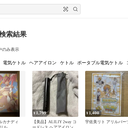
 の検索結果
中のみ表示
電気ケトル
ヘアアイロン
ケトル
ポータブル電気ケトル
1,799
1,400
¥
¥
アルカナディ
【美品】ALILIY 2way コ
宇佐美リト アリルパー
リル
ードレス ヘアアイロン