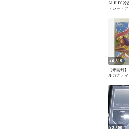
ALILIY
トレートア
レッドライ
ン
6,819
¥
【未開封】
ルカナディ
2,500
¥