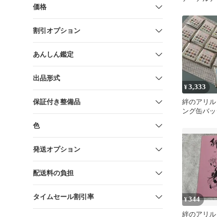
価格
割引オプション
あんしん鑑定
出品形式
3,333
¥
保証付き整備品
絆のアリル
ング缶バッ
キーホルダ
色
発送オプション
配送料の負担
タイムセール割引率
344
¥
絆のアリル A