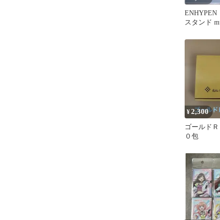
ENHYPE
スタンド mus
2,300
¥
ゴールドＲ
０包