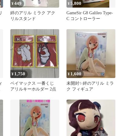
449
5,800
¥
¥
リ
絆のアリル ミラク アク
GameSir G8 Galileo Type-
リルスタンド
C コントローラー
1,750
1,600
¥
¥
ィ
ベイマックス 一番くじ
未開封✨絆のアリル ミラ
別
アリルキーホルダー 2点
ク フィギュア
み