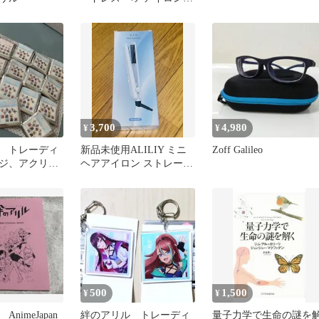
充電式
3,700
4,980
¥
¥
 トレーディ
新品未使用ALILIY ミニ
Zoff Galileo
ジ、アクリル
ヘアアイロン ストレート
ー
カール2wayホワイト
500
1,500
¥
¥
nimeJapan
絆のアリル トレーディ
量子力学で生命の謎を