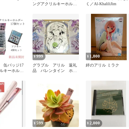
ングアクリルキーホルダ
く／Al‐KhaliliJim
ー
999
1,800
¥
¥
 缶バッジ17
グラブル アリル 返礼
絆のアリル ミラク
ルキーホルダ
品 バレンタイン ホワ
ト 新品未開
イトデー
599
2,000
¥
¥