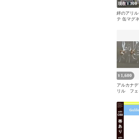
300
現在 ¥
絆のアリル
テ 缶マグネ
ット
1,600
¥
アルカナデ
リル フェ