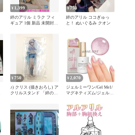
1,399
750
¥
¥
絆のアリル ミラク フィ
絆のアリル ココぎゅっ
ギュア 1個 新品 未開封
と！ ぬいぐるみ クオン
バンダイ
750
2,070
¥
¥
♪) クリス (描きおろし) ア
ジェルミーワン/Gel Me1/
ラ
クリルスタンド 「絆のア
マグネティズム/ジェルネ
リル」 [10]
イル/エセアリルピンク