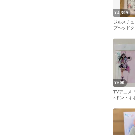
4,399
¥
ジルスチュ
プヘッドク
600
¥
TVアニメ
×ドン・キ
タ キズナ