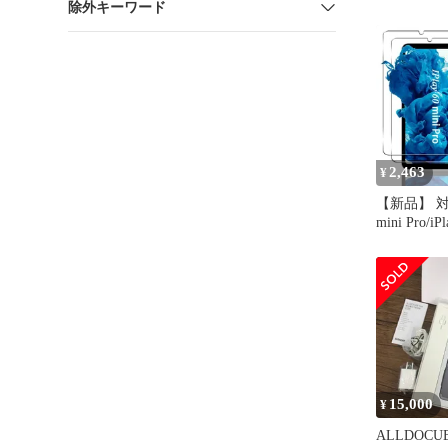
除外キーワード
フィルム フ
ンチ 2枚 【
旭硝子製 】
ALLDOCUBE
mini Pro/
ルム 強化
フィルム
2,463
¥
【新品】 対応 
mini Pro/iPl
Turbo 
護フィルム
日本旭硝子
Alldocube
iPlay60mini
60miniTur
ブ
15,000
¥
ALLDOCUBE