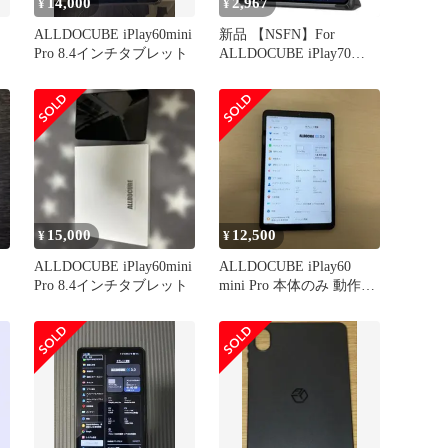
14,000
2,967
¥
¥
ALLDOCUBE iPlay60mini
新品 【NSFN】For
Pro 8.4インチタブレット
ALLDOCUBE iPlay70
Mini Pro/iPlay60 Mini
Pro/Turbo 専用ケース
ALLDOCUBE タブレット
8.4インチ 用カバー 保護
ケース 三つ折り マグネ
ット開閉式 スタンド 落
下防止 スタン
15,000
12,500
¥
¥
ALLDOCUBE iPlay60mini
ALLDOCUBE iPlay60
Pro 8.4インチタブレット
mini Pro 本体のみ 動作確
認済み C052707