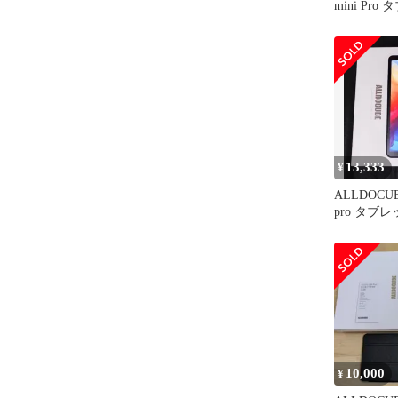
mini Pr
128GB An
13,333
¥
ALLDOCUBE
pro タブ
10,000
¥