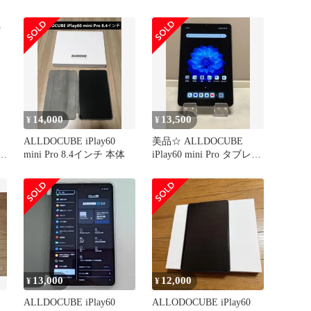
ケース iPlay60ｍini
ース 保護ケース
Pro/iPlay60ｍini Turbo カ
【BAOLINTX】スタンド
バー【Trocent】
機能 角度調整 高級PU レ
ALLDOCUBE 8.4インチ
ザー 擦り傷防止 磁気吸
タブレットケース ソフト
着 全面保護型 保護ケー
TPU 調節可能
ス ALLDOCUBE iPlay60
ｍini Tu
14,000
13,500
¥
¥
ALLDOCUBE iPlay60
美品☆ ALLDOCUBE
0
mini Pro 8.4インチ 本体
iPlay60 mini Pro タブレッ
ト 128GB SIMフリー 8.4
ト
インチ 動作良好 コスパ
バ
良
ラ
13,000
12,000
¥
¥
ALLDOCUBE iPlay60
ALLODOCUBE iPlay60