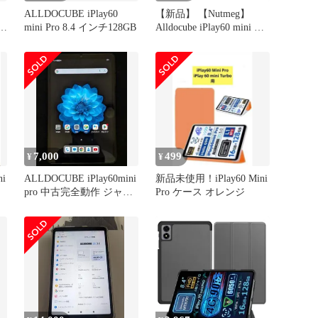
ALLDOCUBE iPlay60
【新品】 【Nutmeg】
レッ
mini Pro 8.4 インチ128GB
Alldocube iPlay60 mini Pro
/ iPlay60 ｍini Turbo 用の
ケース カバー 8.4インチ
スタンド機能付き スマー
トタブレット 保護ケース
保護カバー 薄型 超軽量
全面保護型 高級PUレ 0
7,000
499
¥
¥
ni
ALLDOCUBE iPlay60mini
新品未使用！iPlay60 Mini
pro 中古完全動作 ジャン
Pro ケース オレンジ
ク