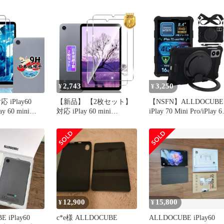
ィルム 8.4イ
ｍini Turbo/iPlay60 mini
 硬度9H 日本
Pro ケース 8.4インチ
 用
360°全面保護 スタンド機
 iPlay60
能 多視角調整 ペンホル
Turbo 保護フィ
ダー付き 磁気吸引 擦り
ガラス カバー
傷防止 持ち運びに便利な
ハンドスト
2,743
3,250
¥
¥
iPlay60
【新品】 【2枚セット】
【NSFN】ALLDOCUBE
ay 60 mini
対応 iPlay 60 mini
iPlay 70 Mini Pro/iPlay 6
ガラスフィルム 保
Pro/Turbo ガラスフィル
Mini Pro/Turbo ケース
 【2枚セット
ム 2枚 【日本製素材旭硝
ALLDOCUBE タブレッ
製】 対応
子製】 対応 Alldocube
8.4インチ 2025年用 カ
iPlay60mini Pro 8.4インチ
ー 360°回転スタンド ス
Pro/iPlay
タブレット フィルム 強
タンド可能 ハンドスト
bo 8.4インチ タ
化ガラス 液晶 保護フィ
ップ付 肩掛け可能シ
ルム ケー 0
12,900
15,800
¥
¥
 iPlay60
c*e様 ALLDOCUBE
ALLDOCUBE iPlay60