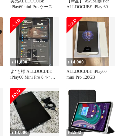
美品ALLDOCUBE
【新品】 Awubaige For
iPlay60mini Pro ケース付
ALLDOCUBE iPlay 60
やや難
mini Pro/iPlay 60 mini
Turbo ガラスフィルム 8.4
インチ Headwolf
ン
FPad7/FPad6 フィルム 液
護
晶保護フィルム 強化ガラ
撃
ス 耐久性/ラウ 1
11,800
14,000
¥
¥
よ*も様 ALLDOCUBE
ALLDOCUBE iPlay60
iPlay60 Mini Pro 8.4イン
mini Pro 128GB
チおま
13,000
2,532
¥
¥