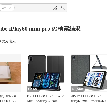
pro
cube iPlay60 mini pro の検索結果
中のみ表示
2,680
1,580
¥
¥
iPlay 60
For ALLDOCUBE iPlay60
4P217 ALLDOCUBE
ALLDOCUBE
Mini Pro/iPlay 60 mini
iPlay60 mini Pro/iPlay6
Turbo ケース
ini Turbo用 保護ケース