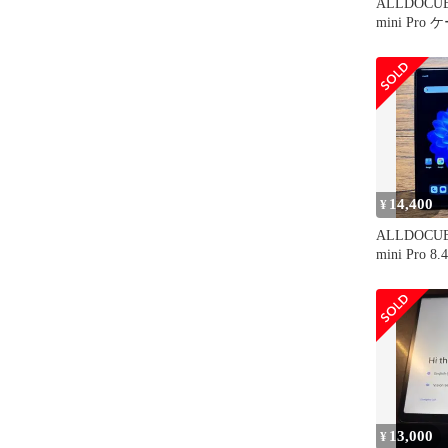
ALLDOCUBE
mini Pr
ム貼付済
14,400
¥
ALLDOCUBE
mini Pro 
13,000
¥