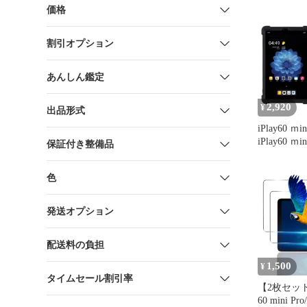
価格
割引オプション
あんしん鑑定
2,920
¥
出品形式
iPlay60 ｍ
iPlay60 ｍi
保証付き整備品
ス iPlay60ｍ
Pro/iPlay6
色
バー【Troc
ALLDOCU
タブレット
発送オプション
TPU 調節
配送料の負担
1,500
¥
タイムセール割引率
【2枚セット】
60 mini P