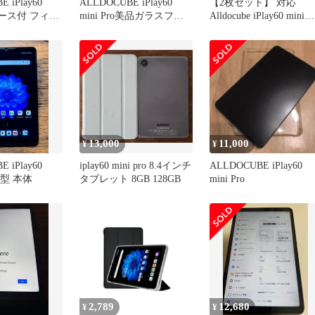
 iPlay60
ALLDOCUBE iPlay60
【2枚セット】 対応
o ケース付 フィル
mini Pro美品ガラスフィ
Alldocube iPlay60 mini
ルム、ケース付
Pro/Turbo ガラスフィル
ム 【日本製素材旭硝子
製】 用 iPlay60 mini
Pro/iPlay60 Turbo 8.4イ
チ 強化ガラス 液晶 保
フィルム 硬度9H 耐衝
飛
13,000
11,000
¥
¥
 iPlay60
iplay60 mini pro 8.4インチ
ALLDOCUBE iPlay60
8.4型 本体
タブレット 8GB 128GB
mini Pro
2,789
12,680
¥
¥