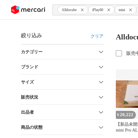
ンツにスキップ
Alldocube
iPlay60
mini
絞り込み
Alldo
クリア
カテゴリー
販売
ブランド
サイズ
販売状況
出品者
20,222
¥
【新品未開封】
商品の状態
mini Pro 