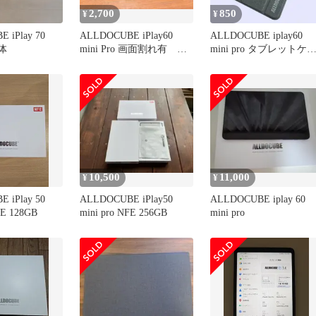
2,700
850
¥
¥
 iPlay 70
ALLDOCUBE iPlay60
ALLDOCUBE iplay60
本体
mini Pro 画面割れ有 ジ
mini pro タブレットケ
ャンク
ス ブラック
10,500
11,000
¥
¥
 iPlay 50
ALLDOCUBE iPlay50
ALLDOCUBE iplay 60
FE 128GB
mini pro NFE 256GB
mini pro