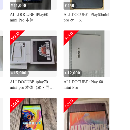
11,000
450
¥
¥
ALLDOCUBE iPlay60
ALLDOCUBE iPlay60mini
ー
mini Pro 本体
pro ケース
15,900
12,000
¥
¥
ALLDOCUBE iplay70
ALLDOCUBE iPlay 60
mini pro 本体（箱・同梱
mini Pro
物あり）