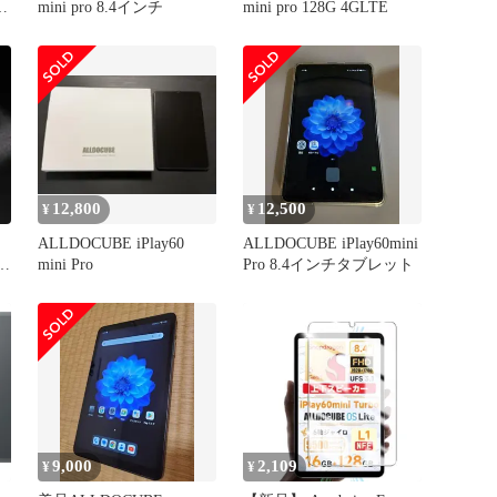
対
mini pro 8.4インチ
mini pro 128G 4GLTE
12,800
12,500
¥
¥
ALLDOCUBE iPlay60
ALLDOCUBE iPlay60mini
ッ
mini Pro
Pro 8.4インチタブレット
9,000
2,109
¥
¥