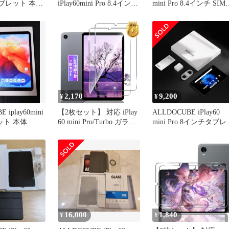
o タブレット 本体
iPlay60mini Pro 8.4インチ
mini Pro 8.4インチ SIM
droid 送料無料♪
タブレ
応
2,170
9,200
¥
¥
 iplay60mini
【2枚セット】 対応 iPlay
ALLDOCUBE iPlay60
レット 本体
60 mini Pro/Turbo ガラス
mini Pro 8インチタブレ
フィルム 2枚 【日本製素
ト
材旭硝子製】 対応
Alldocube iPlay60mini Pro
8.4インチ タブレット フ
ィルム 強化ガラス 液晶
保...（サイズ: ‎対応 iP
16,000
1,840
¥
¥