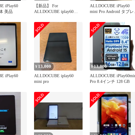
 iPlay60
【新品】 For
ALLDOCUBE iPlay60
 本体 美品
ALLDOCUBE iplay60
mini Pro Android タブ
mini pro / iPlay60 ｍini
ト
Turbo 用のタブレットケ
ース カバー 8.4インチ 耐
衝撃 落下防止 専用保護
Hcsxlcj(ブラック)
13,000
13,000
¥
¥
 iPlay60
ALLDOCUBE iplay60
ALLDOCUBE iPlay60mi
mini pro
Pro 8.4インチ 128 GB