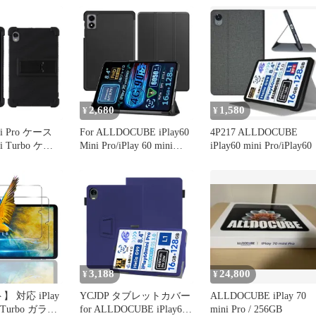
ALLDOCUBE タブレット
(グレー)
8.4インチ 2024年用 カバ
ー スタンド機能付き 三
つ折 マグネット開閉式
薄型 落下防止 全面型 耐
衝撃 落下防
2,680
1,580
¥
¥
ini Pro ケース
For ALLDOCUBE iPlay60
4P217 ALLDOCUBE
ni Turbo ケー
Mini Pro/iPlay 60 mini
iPlay60 mini Pro/iPlay60
ini
Turbo ケース
0ｍini Turbo カ
ALLDOCUBE タブレット
ent】
8.4インチ 2024年用 カバ
BE 8.4インチ
ー スタンド機能付き 三
ケース ソフト
つ折 マグネット開閉式
可能なスタ
薄型 落下防止 全面型 耐
衝撃 落下防
3,188
24,800
¥
¥
 対応 iPlay
YCJDP タブレットカバー
ALLDOCUBE iPlay 70
ro/Turbo ガラス
for ALLDOCUBE iPlay60
mini Pro / 256GB