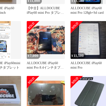
11,000
13,580
¥
¥
 iPlay60
【中古】ALLDOCUBE
ALLDOCUBE iPlay60
inch
iPlay60 mini Pro タブレッ
mini Pro 128gb+Sd card
ト
7,000
11,500
¥
¥
 iPlay60mini
ALLDOCUBE iPlay60
ALLDOCUBE iPlay60
インチタブレット
mini Pro 8.4インチタブレ
mini Pro
ット