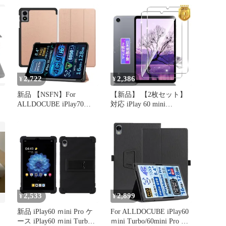
専用 ケース タブレット
ケース クリア 耐衝撃
TPU素材 黄変防止 落下
防止 滑り止め 軽量 擦り
傷防止 iplay60mini turbo
2,722
2,386
¥
¥
新品 【NSFN】For
【新品】 【2枚セット】
ALLDOCUBE iPlay70
対応 iPlay 60 mini
Mini Pro/iPlay60 Mini
Pro/Turbo ガラスフィル
Pro/Turbo 専用ケース
ム 2枚 【日本製素材旭硝
ALLDOCUBE タブレット
子製】 対応 Alldocube
8.4インチ 用カバー 保護
iPlay60mini Pro 8.4インチ
ケース 三つ折り マグネ
タブレット フィルム 強
ット開閉式 スタンド 落
化ガラス 液晶 保護フィ
下防止 スタン
ルム ケー
2,533
2,899
¥
¥
新品 iPlay60 ｍini Pro ケ
For ALLDOCUBE iPlay60
ース iPlay60 ｍini Turbo
ｍini Turbo/60mini Pro ケ