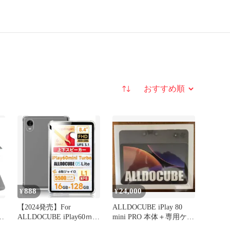
並び替え
888
24,000
¥
¥
【2024発売】For
ALLDOCUBE iPlay 80
0ｍ
ALLDOCUBE iPlay60ｍ
mini PRO 本体＋専用ケー
ini Turbo/iPlay60 mini Pro
ス