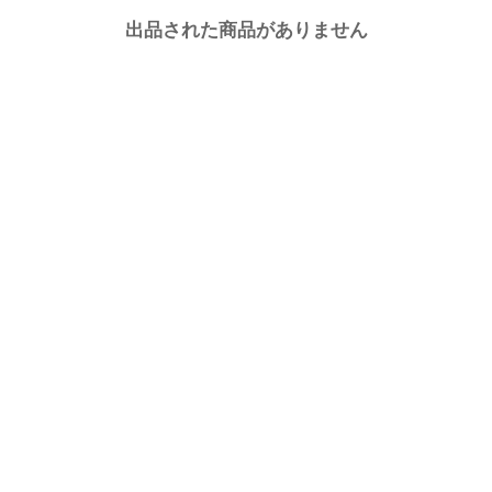
出品された商品がありません