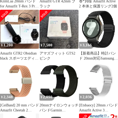
KiimLaa 20mm バンド
Amazfit GTR 42mm ブ
巻*貝様 Amazfit Active
for Amazfit T-Rex 3 Pro
ラック
2 本体と保護リング2個
44mm/Active 2
Square/Amazfit GTS 4/4
Mini/GTS 3/2/2e/Amazfit
Bip 3 Pro対応 ステンレ
ス 金属ベルト ...
1,200
7,500
3,166
¥
¥
¥
Amazfit GTR2 Obsidian
アマズフィット GTS2
【新着商品】時計バン
black スポーツエディシ
ピンク
ド 20mm対応Samsung
ョン
Galaxy Watch 7/6/5/4/FE
40mm 44mm、時計ベル
ト20mm調整可能対応
Amazfit Active2/GTR
Mini/GTS 4/3、対応
Huawei Watch GT3/GT2
2,348
2,090
2,036
¥
¥
¥
[CeiBand] 20 mm バンド
20mmナイロンウォッチ
[Etsbaocy] 20mm バンド
Amazfit Cheetah 2
バンドGarmin
Amazfit Active 3
Pro/Active 2/3
Vivoactive 6/5/3,Garmin
Premium/T-Rex 3 Pro