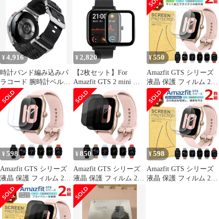
Premium/2 Square/T-Rex
Venu Sq 2/Venu 2
44mm/Active 2
3 Pro/GTS 4/4 Mini/Bip
Plus/Vivomove
Square/Active 2/Active
3 対応 交換ベルト 時計
Sport/Forerunner 570
対応 交換ベルト メッシ
ベルト 通気性 編み込み
42mm,Amazfit Active 2
ュ織り テンレスバンド
...
44mm/ ...
金属ベルト A ...
4,916
2,820
550
¥
¥
¥
時計バンド編み込みパ
【2枚セット】For
Amazfit GTS シリーズ
ラコード 腕時計ベルト
Amazfit GTS 2 mini フ
液晶 保護 フィルム 2枚
18mm 20mm 22mm コン
ィルム Amazfit GTS2
セット マット アンチグ
パチブル Samsung
mini 液晶保護フィルム
レア TPU 互換 多機種 4
Galaxy/互换Garmin/互换
【ELMK】PMMA+PC
3 2 2e Mini 対応 画面 シ
Amazfit/互换Huawei/互
製素材・3D・高透過
ート シール 撥水 キズ
换Fossil クイックリリ
率・耐衝撃・防塵・飛
汚れ 防止 衝撃吸収
ース ナイロン スポーツ
散防止・指紋防止・画
スマートウォッチ交換
面鮮やか高精細・貼り
598
850
598
¥
¥
¥
ベ ...
付け簡単 Amazfit GT
Amazfit GTS シリーズ
Amazfit GTS シリーズ
Amazfit GTS シリーズ
液晶 保護 フィルム 2枚
液晶 保護 フィルム 2枚
液晶 保護 フィルム 2枚
セット ブルーライトカ
セット のぞき見防止
セット ブルーライトカ
ット TPU 互換 多機種 4
TPU 互換 多機種 4 3 2
ット TPU 互換 多機種 4
3 2 2e Mini 対応 画面 シ
2e Mini 対応 画面 シー
3 2 2e Mini 対応 画面 シ
ート シール 撥水 キズ
ト シール 撥水 キズ 汚
ート シール 撥水 キズ