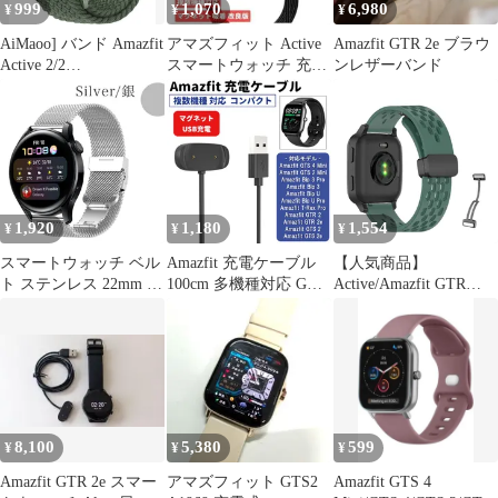
999
1,070
6,980
¥
¥
¥
AiMaoo] バンド Amazfit
アマズフィット Active
Amazfit GTR 2e ブラウ
Active 2/2
スマートウォッチ 充電
ンレザーバンド
Square/Active/GTS 4 3 2
ケーブル1本 E514
1 Mini/GTR Mini/GTS 4
3 2 1 対応 替えベルト
20mm 伸縮性 ナイロン
パラシュートバックル
編みバンド 男女兼用
1,920
1,180
1,554
¥
¥
¥
スマートウォッチ ベル
Amazfit 充電ケーブル
【人気商品】
ト ステンレス 22mm 22
100cm 多機種対応 GTS
Active/Amazfit GTR
ミリ 20mm 20ミリ バン
4 Mini Bip 3 Pro T-Rex
Mini/GTS 4/GTS 4
ド メッシュ ミラネーゼ
Pro GTR 2e GTS 2 Bip
Amazfit Mini/Amazfit
シンプル 腕時計 シルバ
U マグネット USB 1m
Bip 3/Bip 3 Pro 対応 交
ー 銀
充電ドック 磁石 スマー
換ベルト 磁気クラス 高
トウォッチ USBケーブ
質量 交換用バンド シリ
ル 予備 送料無料
コン ストラップ 柔らか
い メンズ＆レディース
8,100
5,380
599
¥
¥
¥
Amazfit GTR 2e スマー
アマズフィット GTS2
Amazfit GTS 4