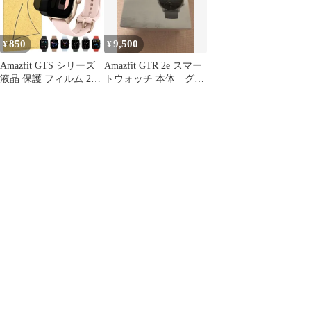
汚れ 防止 衝撃吸収
れ 防止 衝撃吸収
汚れ 防止 衝撃吸収
850
9,500
¥
¥
Amazfit GTS シリーズ
Amazfit GTR 2e スマー
液晶 保護 フィルム 2枚
トウォッチ 本体 グレ
セット のぞき見防止
ー
TPU 互換 多機種 4 3 2
2e Mini 対応 画面 シー
ト シール 撥水 キズ 汚
れ 防止 衝撃吸収