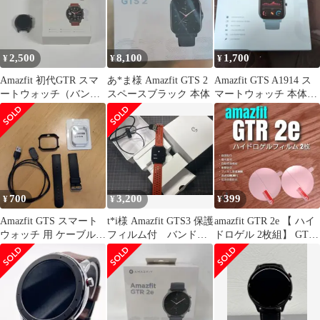
2,500
8,100
1,700
¥
¥
¥
Amazfit 初代GTR スマ
あ*ま様 Amazfit GTS 2
Amazfit GTS A1914 ス
ートウォッチ（バンド
スペースブラック 本体
マートウォッチ 本体
なし、ボタン不具合）
Steel Blue
700
3,200
399
¥
¥
¥
Amazfit GTS スマート
t*i様 Amazfit GTS3 保護
amazfit GTR 2e 【 ハイ
ウォッチ 用 ケーブル、
フィルム付 バンド変
ドロゲル 2枚組】 GTR2
バンド
更済
あそ