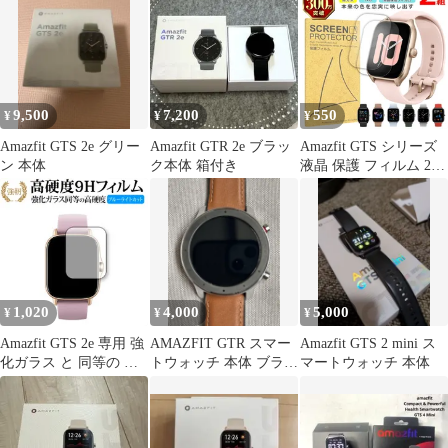
ブラック
9,500
7,200
550
¥
¥
¥
Amazfit GTS 2e グリー
Amazfit GTR 2e ブラッ
Amazfit GTS シリーズ
ン 本体
ク本体 箱付き
液晶 保護 フィルム 2枚
セット 光沢 TPU 互換
多機種 4 3 2 2e Mini 対
応 画面 シート シール
撥水 キズ 汚れ 防止 衝
撃吸収
1,020
4,000
5,000
¥
¥
¥
Amazfit GTS 2e 専用 強
AMAZFIT GTR スマー
Amazfit GTS 2 mini ス
化ガラス と 同等の 高
トウォッチ 本体 ブラウ
マートウォッチ 本体
硬度9H ブルーライトカ
ン
ット クリア光沢 改訂版
保護フィルム