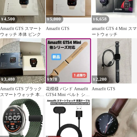
4,500
5,000
6,658
¥
¥
¥
Amazfit GTS スマート
Amazfit GTS
amazfit GTS 4 Mini スマ
ウォッチ 本体 ピンク
ートウォッチ
3,480
978
2,200
¥
¥
¥
Amazfit GTS ブラック
花模様 バンド Amazfit
Amazfit GTS
スマートウォッチ 本体
GTS4 Mini ベルト シリ
充電器・箱付き
コン ベージュ