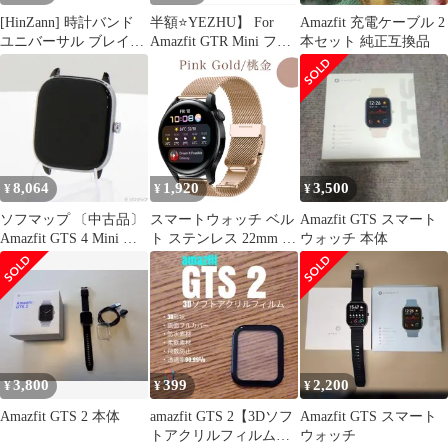
[HinZann] 時計バンド
半額⭐️YEZHU】 For
Amazfit 充電ケーブル 2
ユニバーサル ブレイデ
Amazfit GTR Mini フィ
本セット 純正互換品
ッド 時計ベルト 18mm
ルム【黒
20mm 22mm マグネッ
ト 腕時計バンド ナイロ
ン 2個セット
8,064
1,920
3,500
¥
¥
¥
ソフマップ 〔中古品〕
スマートウォッチ ベル
Amazfit GTS スマート
Amazfit GTS 4 Mini ミ
ト ステンレス 22mm 22
ウォッチ 本体
ッドナイトブラック
ミリ 20mm 20ミリ バン
【198】
ド メッシュ ミラネーゼ
シンプル 腕時計 ピンク
ゴールド桃色 金色 ゴー
ルド 金色
3,800
399
2,200
¥
¥
¥
Amazfit GTS 2 本体
amazfit GTS 2【3Dソフ
Amazfit GTS スマート
トアクリルフィルム】
ウォッチ