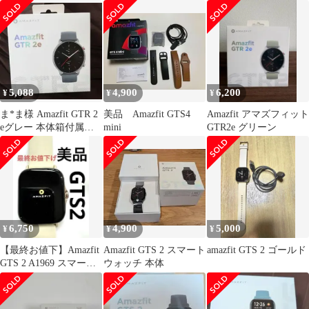
り
5,088
4,900
6,200
¥
¥
¥
ま*ま様 Amazfit GTR 2
美品 Amazfit GTS4
Amazfit アマズフィット
eグレー 本体箱付属品
mini
GTR2e グリーン
全部有り
6,750
4,900
5,000
¥
¥
¥
【最終お値下】Amazfit
Amazfit GTS 2 スマート
amazfit GTS 2 ゴールド
GTS 2 A1969 スマート
ウォッチ 本体
ウォッチ 本体美品