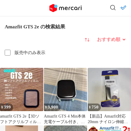
Amazfit GTS 2e の検索結果
並び替え
販売中のみ表示
399
3,900
750
¥
¥
¥
amazfit GTS 2e【3Dソ
Amazfit GTS 4 Min本体
【新品】Amazfit対応
フトアクリルフィル
充電ケーブル付き、バ
20mm ナイロン伸縮編
ム】の
ンド無し
み込みバンド磁気吸着