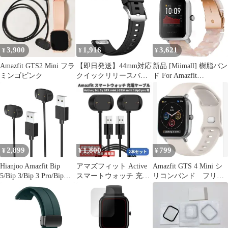
Mini/GTS 4 Mini/GTS 4
替え スポーツループ 軽
/ Bip 3 /Bip 3 Pro 対応
量 通気性 調整簡単
バ ...
(20mm,ブラック) 1
3,900
1,916
3,621
¥
¥
¥
Amazfit GTS2 Mini フラ
【即日発送】44mm対応
新品 [Miimall] 樹脂バン
ミンゴピンク
クイックリリースバン
ド For Amazfit
ド20mm 40mm Huawei
GTS/Amazfit Bip U バン
Watch Watch GT3/GT2
ド かわいい 20mm通用
42mm/Garmin 7/6/5/4/FE
バンド Amazfit GTR
Vivoactive Galaxy
42mm 交換バンド オシ
6/Amazfit Active2/GTR
ャレ 樹脂材質 調節可能
Samsun
Amazfit BIP S 交換バン
ド(フラワー
2,899
1,800
799
¥
¥
¥
Hianjoo Amazfit Bip
アマズフィット Active
Amazfit GTS 4 Mini シ
5/Bip 3/Bip 3 Pro/Bip
スマートウォッチ 充電
リコンバンド フリー
U/Bip U Pro 対応 充電
ケーブル2本 E514
サイズ
ケーブル、Amazfit GTS
4 Mini/GTS 2/GTS
2e/GTS 2 mini 対応 USB
充電器、Amazfit GTR