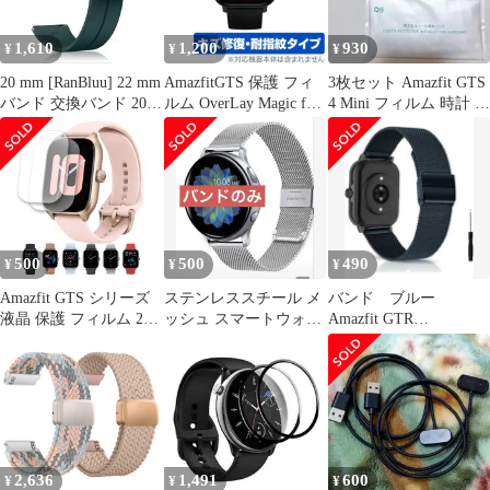
1,610
1,200
930
¥
¥
¥
20 mm [RanBluu] 22 mm
AmazfitGTS 保護 フィ
3枚セット Amazfit GTS
バンド 交換バンド 20
ルム OverLay Magic for
4 Mini フィルム 時計 ス
ミリ 22 ミリ シリコン
Amazfit GTS (2枚組) キ
マート
製 マグネット 磁気バッ
ズ修復 耐指紋 防指紋
クル スポーツバンド ク
コーティング アマズフ
イックリリース ストラ
ィット スマートウォッ
ップ 交換用ストラップ
チ
替えベルト 防水 耐汗性
長さ調節可能 (20 mm
500
500
490
¥
¥
¥
グリーン)
Amazfit GTS シリーズ
ステンレススチール メ
バンド ブルー
液晶 保護 フィルム 2枚
ッシュ スマートウォッ
Amazfit GTR
セット マット アンチグ
チ バンド 20mm
Mini/Amazfit GTS 4
レア TPU 互換 多機種 4
3 2 2e Mini 対応 画面 シ
ート シール 撥水 キズ
汚れ 防止 衝撃吸収
2,636
1,491
600
¥
¥
¥