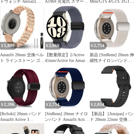
トウォッチ Alexa日本語
A1969 充電式 スマート
Mini/GTS 4/GTS 3/GTS
対応 5ATM
ウォッチ
交換ベルト
1,800
2,066
2,754
¥
¥
¥
Amazfit 20mm 交換ベル
【数量限定】2/Active
新品 [SinRenn] 20mm 伸
ト ラインストーン ゴー
41mm/Active for Amazfit
縮性ナイロンバンド
ルド バンド キラキラ
Classic/3 gtr pro/4/4
Amazfit Active 2
42mm/gtr mini/gts4
(Square)/Active/GTR
Classic/5/5 mini 6/6 for
Mini/GTS 4/4 Mini/GTS
Huawei Watch watch
3/2/2e対応 交換ベルト
Galaxy
柔軟 通気 男女兼用 磁
気バックル マグネット
弾性
2,396
2,754
2,054
¥
¥
¥
[RoSoki] 20mm バンド
[SinRenn] 20mm ナイロ
【新品】 [Amzpas] バン
Amazfit Active 3
ンバンド Amazfit Active
ド 20mm 22mm 交換ベ
Premium/Amazfit Active
2/3 Premium
ルト 柔らかい シリコン
2/2 Square/Active/GTR
バンド 調節可能 防水