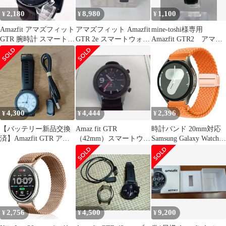
2,180
8,980
1,100
¥
¥
¥
Amazfit アマズフィット
アマズフィット Amazfit
mine-toshi様専用
GTR 腕時計 スマートウ
GTR 2e スマートウォッ
Amazfit GTR2 アマズ
ォッチ 液晶 ブラウン
チ グレー
フィット
4,300
4,444
2,396
¥
¥
¥
【バッテリー新品交換
Amaz fit GTR
時計バンド 20mm対応
済】Amazfit GTR アマ
（42mm）スマートウォ
Samsung Galaxy Watch
ズフイット 47mm
ッチ
7/6/5/4/FE 40mm
44mm、腕時計ベルト
20mm調整可能対応
Amazfit Active2/GTR
Mini/GTS 4/3、対応
Huawei Watch GT3/GT
...
2,756
4,500
9,200
¥
¥
¥