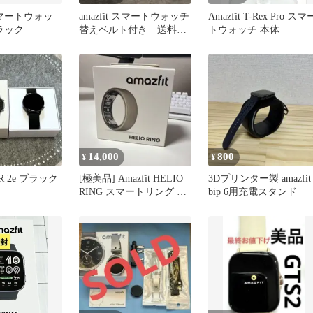
 スマートウォッ
amazfit スマートウォッチ
Amazfit T-Rex Pro スマ
ラック
替えベルト付き 送料無
トウォッチ 本体
料 アクティブ エッジ
14,000
800
¥
¥
GTR 2e ブラック
[極美品] Amazfit HELIO
3Dプリンター製 amazfit
き
RING スマートリング 本
bip 6用充電スタンド
体