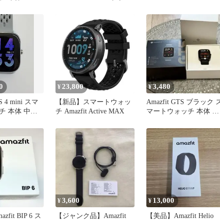
ッチ 本体
0
23,800
3,480
¥
¥
S 4 mini スマ
【新品】スマートウォッ
Amazfit GTS ブラック 
チ 本体 中古
チ Amazfit Active MAX
マートウォッチ 本体 充
電器・箱付き
3,600
13,000
¥
¥
fit BIP 6 ス
【ジャンク品】Amazfit
【美品】Amazfit Helio