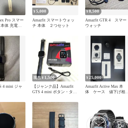
5,000
8,500
¥
¥
-Rex Pro スマー
Amazfit スマートウォッ
Amazfit GTR 4 スマー
 本体 充電器
チ 本体 ２つセット
ウォッチ
1,500
25,000
現在 ¥
¥
S 4 mini ジャ
【ジャンク品】Amazfit
Amazfit Active Max 本
GTS 4 mini ボタン・タッ
体 ケース 値下げ相
チ操作不良
大歓迎