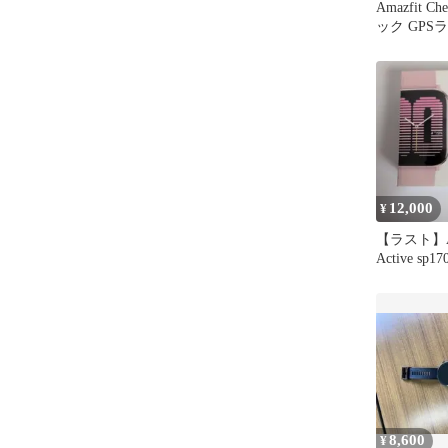
Amazfit Ch
ック GPS
ッチ
12,000
¥
【ラスト】A
Active sp1
品未使用品
8,600
¥