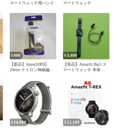
マートウォッチ用バンド
マートウォッチ
800
3,480
¥
¥
【新品】Amazfit対応
【美品】Amazfit Bip3 ス
20mm ナイロン伸縮編み
マートウォッチ 本体 充
込みバンド磁気吸着ブラ
電ケーブル付き
ック
14,980
12,100
¥
¥