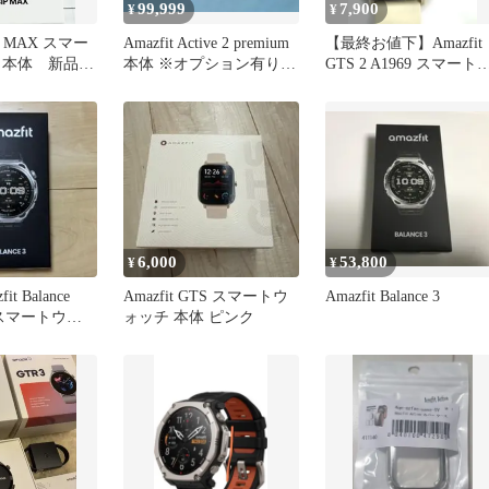
99,999
7,900
¥
¥
BIP MAX スマー
Amazfit Active 2 premium
【最終お値下】Amazfit
 本体 新品
本体 ※オプション有りま
GTS 2 A1969 スマート
す
ォッチ 本体美品
6,000
53,800
¥
¥
t Balance
Amazfit GTS スマートウ
Amazfit Balance 3
スマートウォ
ォッチ 本体 ピンク