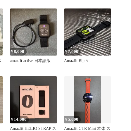
8,000
7,000
¥
¥
ス
amazfit active 日本語版
Amazfit Bip 5
14,000
5,000
¥
¥
Amazfit HELIO STRAP ス
Amazfit GTR Mini 本体 ス