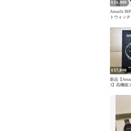
16,999
¥
Amazfit 
トウォッチ
未開封品
57,000
¥
新品【Amazfi
3】高機能
ッチ