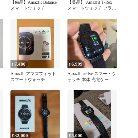
【備品】Amazfit Balance
【美品】 Amazfit T-Rex
スマートウォッチ
スマートウォッチ ブラッ
ク
7,480
6,999
¥
¥
価
Amazfit アマズフィット
Amazfit active スマートウ
スマートウォッチ
ォッチ 本体 充電ケーブ
Amazfit Bip 5 パステルピ
ル バンド複数
ンク sp170064-C201
32,000
5,000
¥
¥