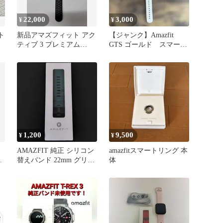
22,000
3,000
¥
¥
ト
新品アマズフィット アク
【ジャンク】Amazfit
ティブ 3 プレミアム
GTS ゴールド スマート
SP170082-C248
ウォッチ
1,200
9,500
¥
¥
AMAZFIT 純正 シリコン
amazfitスマートリング 本
談
替えバンド 22mm グリー
体
ン