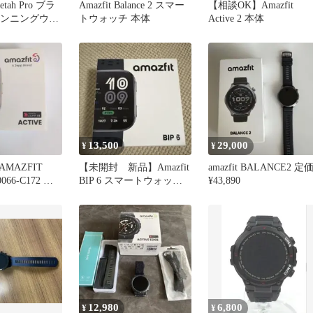
eetah Pro ブラ
Amazfit Balance 2 スマー
【相談OK】Amazfit
ランニングウォ
トウォッチ 本体
Active 2 本体
13,500
29,000
¥
¥
MAZFIT
【未開封 新品】Amazfit
amazfit BALANCE2 定
70066-C172 新
BIP 6 スマートウォッチ
¥43,890
本体
12,980
6,800
¥
¥