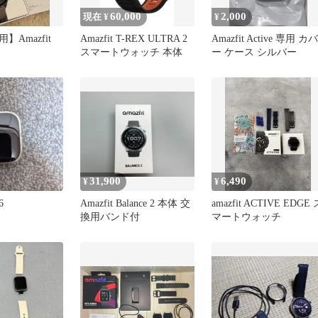
60,000
2,000
現在 ¥
¥
Amazfit
Amazfit T-REX ULTRA 2
Amazfit Active 専用 カバ
スマートウォッチ 本体
ー ケース シルバー
31,900
6,490
¥
¥
6
Amazfit Balance 2 本体 交
amazfit ACTIVE EDGE 
換用バンド付
マートウォッチ