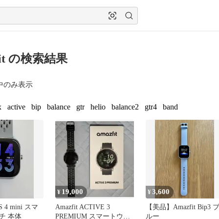
fit の検索結果
中のみ表示
x
active
bip
balance
gtr
helio
balance2
gtr4
band
19,000
3,600
¥
¥
S 4 mini スマ
Amazfit ACTIVE 3
【美品】Amazfit Bip3 
チ 本体
PREMIUM スマートウォ
ルー