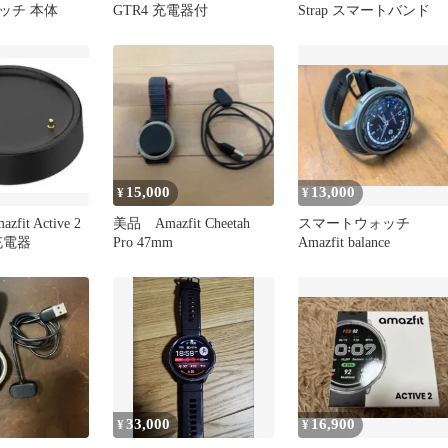
ッチ 本体
GTR4 充電器付
Strap スマートバンド
15,000
13,000
¥
¥
it Active 2
美品 Amazfit Cheetah
スマートウォッチ
 充電器
Pro 47mm
Amazfit balance
33,000
16,900
¥
¥