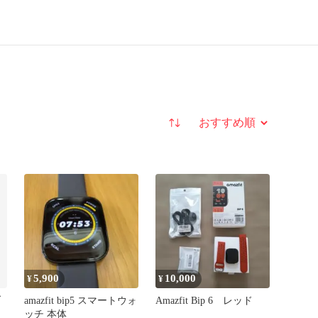
並び替え
5,900
10,000
¥
¥
ブ
amazfit bip5 スマートウォ
Amazfit Bip 6 レッド
ッチ 本体