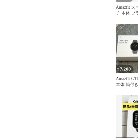
Amazfit
チ 本体 ブ
7,200
¥
Amazfit 
本体 箱付