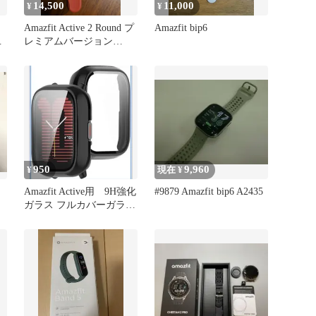
14,500
11,000
¥
¥
Amazfit Active 2 Round プ
Amazfit bip6
ウ
レミアムバージョン
44mm
950
9,960
¥
現在 ¥
Amazfit Active用 9H強化
#9879 Amazfit bip6 A2435
ガラス フルカバーガラス
一体型 PC素材