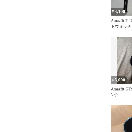
3,100
¥
Amazfit T
トウォッチ
付き
5,000
¥
Amazfit GT
ンク