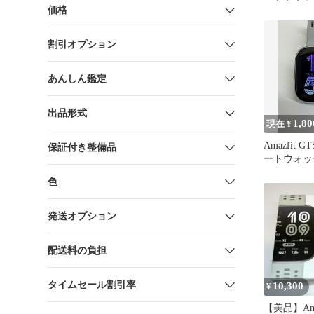
価格
割引オプション
あんしん鑑定
出品形式
1,80
現在 ¥
Amazfit GT
保証付き整備品
ートウォッ
品
色
発送オプション
配送料の負担
タイムセール割引率
10,300
¥
【美品】Amaz