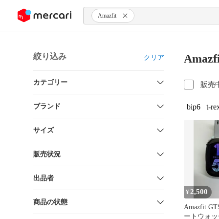
ンツにスキップ
Amazfit
絞り込み
Amaz
クリア
カテゴリー
販売
ブランド
bip6
t-re
サイズ
販売状況
出品者
2,500
¥
商品の状態
Amazfit GT
ートウォッ