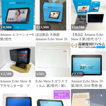
付
8,980
15,980
14,500
¥
¥
¥
Amazon エコーショー8
ほぼ新品 大画面
【美品】Amazon Echo
第2世代
Amazon Echo Show 10
Show 8 第2世代 ホワイ
10インチ 第2世代
ト 純正スタンド 画面フ
ィルム付き アマゾン
Alexa アレクサ スマー
トスピーカー
2,500
565
2,135
¥
¥
¥
Amazon Echo Show ８
Echo Show 8 ガラスフ
Amazon Echo Show 10
下方モニター台 マグ
ィルム 第2世代 / 第1世
第2世代 2018 専用 強化
ネットスタンド ケヤ
代
ガラスフィルム と 同等
キ
の 高硬度9H ブルーラ
イトカット 光沢タイプ
改訂版 液晶保護フィル