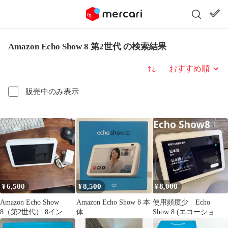
Amazon Echo Show 8 第2世代 の検索結果
並び替え
販売中のみ表示
6,500
8,500
8,000
¥
¥
¥
Amazon Echo Show
Amazon Echo Show 8 本
使用頻度少 Echo
8（第2世代） 8インチ
体
Show 8 (エコーショー8)
スマートディスプレイ
第2世代 ACアダプタ