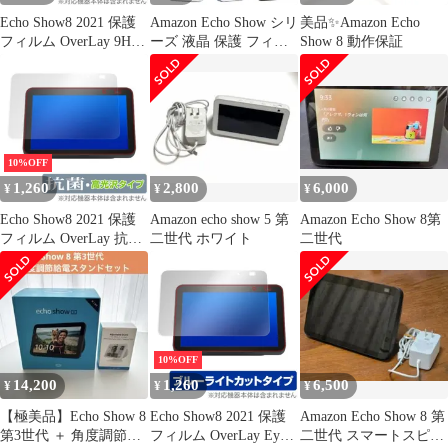
Echo Show8 2021 保護
Amazon Echo Show シリ
美品✨Amazon Echo
フィルム OverLay 9H
ーズ 液晶 保護 フィル
Show 8 動作保証
Plus for Amazon Echo
ム 2枚セット マット ア
Show 8 第2世代 2021年
ンチグレア TPU 互換
モデル 9H 高硬度 映り
多機種 11 10 8 5 世代 3
こみを低減する低反射
2 1 対応 画面 シート シ
タイプ
ール 撥水 キズ 汚れ 防
止 衝撃吸収
10%OFF
1,260
2,800
6,000
¥
¥
¥
Echo Show8 2021 保護
Amazon echo show 5 第
Amazon Echo Show 8第
フィルム OverLay 抗菌
二世代 ホワイト
二世代
Brilliant for Amazon
Echo Show 8 第2世代
2021年モデル Hydro
Ag+ 抗菌 抗ウイルス
高光沢
10%OFF
14,200
1,260
6,500
¥
¥
¥
【極美品】Echo Show 8
Echo Show8 2021 保護
Amazon Echo Show 8 第
第3世代 ＋ 角度調節給
フィルム OverLay Eye
二世代 スマートスピー