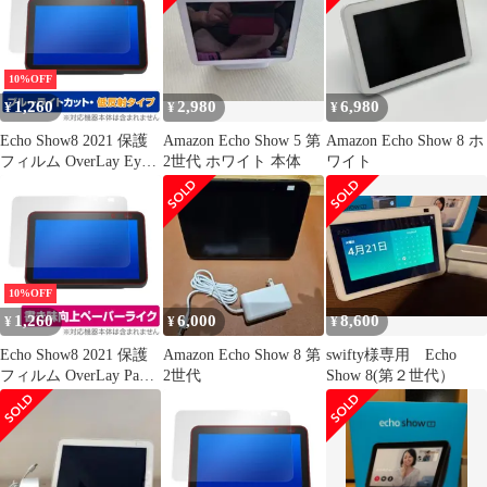
10%OFF
1,260
2,980
6,980
¥
¥
¥
Echo Show8 2021 保護
Amazon Echo Show 5 第
Amazon Echo Show 8 ホ
フィルム OverLay Eye
2世代 ホワイト 本体
ワイト
Protector 低反射 for
Amazon Echo Show 8 第
2世代 2021年モデル ブ
ルーライトカット 反射
低減
10%OFF
1,260
6,000
8,600
¥
¥
¥
Echo Show8 2021 保護
Amazon Echo Show 8 第
swifty様専用 Echo
フィルム OverLay Paper
2世代
Show 8(第２世代）
for Amazon Echo Show 8
第2世代 2021年モデル
ペーパーライク フィル
ム