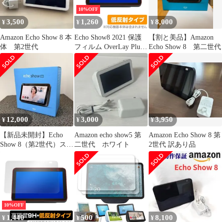
10%OFF
3,500
1,260
8,000
¥
¥
¥
Amazon Echo Show 8 本
Echo Show8 2021 保護
【割と美品】Amazon
体 第2世代
フィルム OverLay Plus
Echo Show 8 第二世代
for Amazon Echo Show 8
第2世代 2021年モデル
液晶保護 アンチグレア
低反射 非光沢 防指紋
12,000
3,000
3,950
¥
¥
¥
【新品未開封】Echo
Amazon echo show5 第
Amazon Echo Show 8 第
Show 8（第2世代）スマ
二世代 ホワイト
2世代 訳あり品
ートディスプレイ
10%OFF
1,440
500
8,100
¥
¥
¥