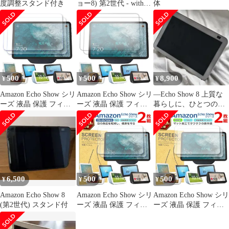
度調整スタンド付き
ョー8) 第2世代 - with
体
Alexa
500
500
8,900
¥
¥
¥
Amazon Echo Show シリ
Amazon Echo Show シリ
—Echo Show 8 上質な
ーズ 液晶 保護 フィル
ーズ 液晶 保護 フィル
暮らしに、ひとつのス
ム 2枚セット ブルーラ
ム 2枚セット 光沢 TPU
マートを。
イトカット TPU 互換
互換 多機種 11 10 8 5
多機種 11 10 8 5 世代 3
世代 3 2 1 対応 画面 シ
2 1 対応 画面 シート シ
ート シール 撥水 キズ
ール 撥水 キズ 汚れ 防
汚れ 防止 衝撃吸収
止 衝撃吸収
6,500
500
500
¥
¥
¥
Amazon Echo Show 8
Amazon Echo Show シリ
Amazon Echo Show シリ
(第2世代) スタンド付
ーズ 液晶 保護 フィル
ーズ 液晶 保護 フィル
ム 2枚セット ブルーラ
ム 2枚セット マット ア
イトカット TPU 互換
ンチグレア TPU 互換