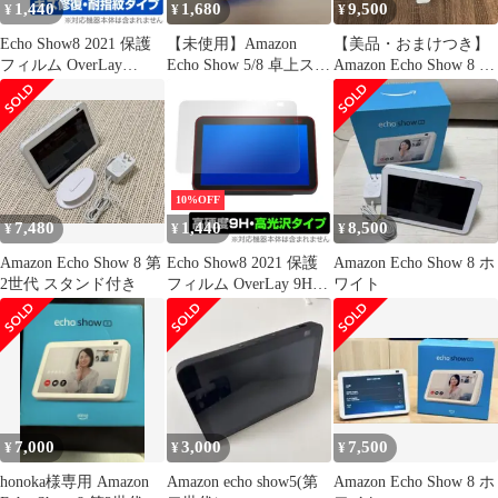
1,440
1,680
9,500
¥
¥
¥
Echo Show8 2021 保護
【未使用】Amazon
【美品・おまけつき】
フィルム OverLay
Echo Show 5/8 卓上スタ
Amazon Echo Show 8 第
Magic for Amazon Echo
ンド 角度調整
二世代
Show 8 第2世代 2021年
モデル キズ修復 耐指紋
防指紋 コーティング
10%OFF
7,480
1,440
8,500
¥
¥
¥
Amazon Echo Show 8 第
Echo Show8 2021 保護
Amazon Echo Show 8 ホ
2世代 スタンド付き
フィルム OverLay 9H
ワイト
Brilliant for Amazon
Echo Show 8 第2世代
2021年モデル 高硬度で
透明感が美しい高光沢
タイプ
7,000
3,000
7,500
¥
¥
¥
honoka様専用 Amazon
Amazon echo show5(第
Amazon Echo Show 8 ホ