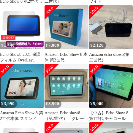
Echo Show 8 第2世代 ホ
二世代）
ワイト
ワイト
10%OFF
1,440
7,800
2,120
¥
¥
¥
Echo Show8 2021 保護
Amazon Echo Show 8 本
Amazon echo show5(第
フィルム OverLay
体 第2世代
二世代）
Absorber for Amazon
Echo Show 8 第2世代
2021年モデル 衝撃吸収
低反射 ブルーライトカ
ット 抗菌
3,990
3,500
5,000
¥
¥
¥
Amazon Echo Show 8 第
Amazon Echo show8
【中古】Echo Show 8
2世代本体 スタンド付
（第2世代） グレーシ
第1世代 チャコール 外
き
ャーホワイト
部入出力端子あり