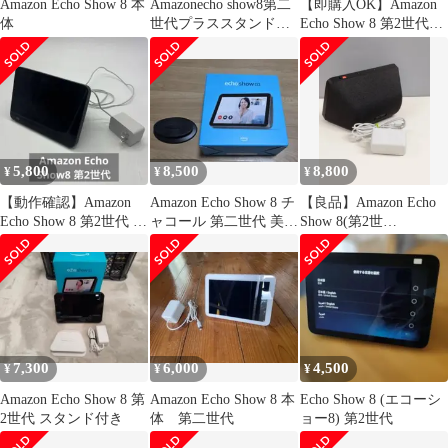
Amazon Echo Show 8 本
Amazonecho show8第二
【即購入OK】Amazon
体
世代プラススタンド付
Echo Show 8 第2世代
き
A8H3N2
5,800
8,500
8,800
¥
¥
¥
【動作確認】Amazon
Amazon Echo Show 8 チ
【良品】Amazon Echo
Echo Show 8 第2世代 ス
ャコール 第二世代 美品
Show 8(第2世
マートディスプレイ
スタンド付き
代)/A8H3N2/スマートデ
ィスプレイ
7,300
6,000
4,500
¥
¥
¥
Amazon Echo Show 8 第
Amazon Echo Show 8 本
Echo Show 8 (エコーシ
2世代 スタンド付き
体 第二世代
ョー8) 第2世代