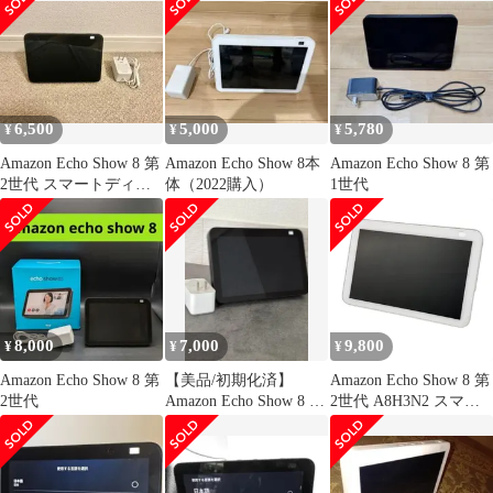
6,500
5,000
5,780
¥
¥
¥
Amazon Echo Show 8 第
Amazon Echo Show 8本
Amazon Echo Show 8 第
2世代 スマートディス
体（2022購入）
1世代
プレイA8H3N2
8,000
7,000
9,800
¥
¥
¥
Amazon Echo Show 8 第
【美品/初期化済】
Amazon Echo Show 8 第
2世代
Amazon Echo Show 8 第
2世代 A8H3N2 スマー
2世代 エコーショー
トディスプレイ 8イン
チ HD スピーカー Alex
搭載 アレクサ ニュース
音楽 動画 中古