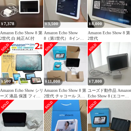
7,378
3,500
8,000
¥
¥
¥
Amazon Echo Show 8 第
Amazon Echo Show
Amazon Echo Show 8 第
2世代 白 純正AC付
8（第1世代） 8インチ
2世代
スマートディスプレイ
500
11,000
7,800
¥
¥
¥
Amazon Echo Show シリ
Amazon Echo Show 8 第
ユーズド動作品 Amazo
ーズ 液晶 保護 フィル
2世代 チャコール スタ
Echo Show 8 (エコーシ
ム 2枚セット 光沢 TPU
ンド/フィルム付
ョー8)第2世代
互換 多機種 11 10 8 5
世代 3 2 1 対応 画面 シ
ート シール 撥水 キズ
汚れ 防止 衝撃吸収