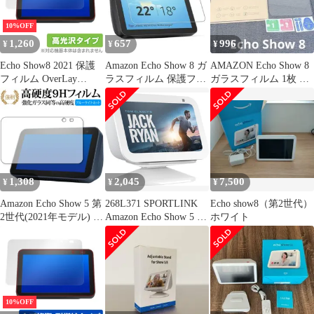
ム
10%OFF
1,260
657
996
¥
¥
¥
Echo Show8 2021 保護
Amazon Echo Show 8 ガ
AMAZON Echo Show 8
フィルム OverLay
ラスフィルム 保護フィ
ガラスフィルム 1枚 旭
Brilliant for Amazon
ルム
硝子製
Echo Show 8 第2世代
2021年モデル 指紋がつ
きにくい 防指紋 高光沢
1,308
2,045
7,500
¥
¥
¥
Amazon Echo Show 5 第
268L371 SPORTLINK
Echo show8（第2世代）
2世代(2021年モデル) 専
Amazon Echo Show 5 第
ホワイト
用 強化ガラス と 同等
3世代対応 スタンド
の 高硬度9H ブルーラ
（ホワイト）
イトカット クリア光沢
改訂版 保護フィルム
10%OFF