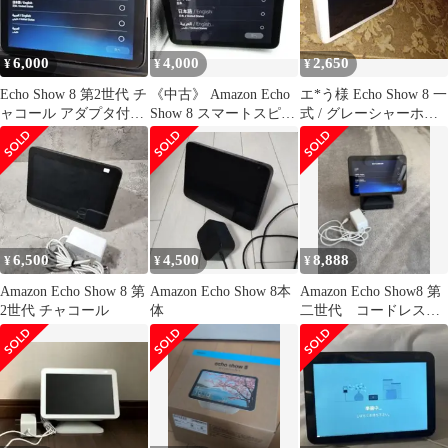
Z11428268
6,000
4,000
2,650
¥
¥
¥
Echo Show 8 第2世代 チ
《中古》 Amazon Echo
エ*う様 Echo Show 8 一
ャコール アダプタ付
Show 8 スマートスピー
式 / グレーシャーホワ
（液晶フィルム貼付
カー 第二世代
イト / 第2世代
済）
6,500
4,500
8,888
¥
¥
¥
Amazon Echo Show 8 第
Amazon Echo Show 8本
Amazon Echo Show8 第
2世代 チャコール
体
二世代 コードレスス
タンド付き