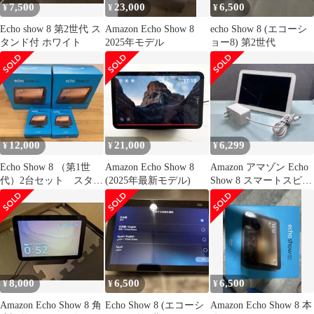
7,500
23,000
6,500
¥
¥
¥
Echo show 8 第2世代 ス
Amazon Echo Show 8
echo Show 8 (エコーシ
タンド付 ホワイト
2025年モデル
ョー8) 第2世代
12,000
21,000
6,299
¥
¥
¥
Echo Show 8 （第1世
Amazon Echo Show 8
Amazon アマゾン Echo
代）2台セット スタン
(2025年最新モデル)
Show 8 スマートスピー
ド付き
カー
8,000
6,500
6,500
¥
¥
¥
Amazon Echo Show 8 角
Echo Show 8 (エコーシ
Amazon Echo Show 8 本