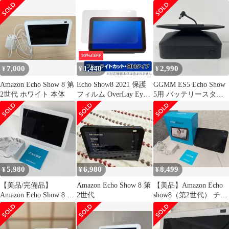
電スタンド セット
Protector for Amazon
カー
Echo Show 8 第2世代
2021年モデル 液晶保護
ブルーライト カット
10%OFF
7,000
1,440
2,990
¥
¥
¥
Amazon Echo Show 8 第
Echo Show8 2021 保護
GGMM ES5 Echo Show
2世代 ホワイト 本体
フィルム OverLay Eye
5用 バッテリースタン
Protector 9H for Amazon
ド
Echo Show 8 第2世代
2021年モデル 9H 高硬
度 ブルーライトカット
5,980
6,980
8,499
¥
¥
¥
【美品/完備品】
Amazon Echo Show 8 第
【美品】Amazon Echo
Amazon Echo Show 8 第
2世代
show8（第2世代） チャ
2世代 ホワイト
コール