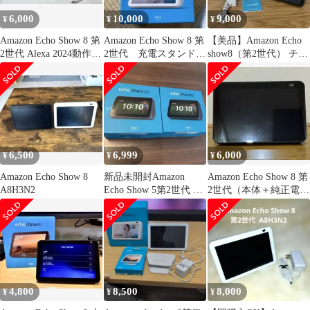
6,000
10,000
9,000
¥
¥
¥
Amazon Echo Show 8 第
Amazon Echo Show 8 第
【美品】Amazon Echo
2世代 Alexa 2024動作確
2世代 充電スタンドつ
show8（第2世代） チャ
認済み
き
コール
6,500
6,999
6,000
¥
¥
¥
Amazon Echo Show 8
新品未開封Amazon
Amazon Echo Show 8 第
A8H3N2
Echo Show 5第2世代 2
2世代（本体＋純正電源
台セット アレクサ
ケーブル）
4,800
8,500
8,000
¥
¥
¥