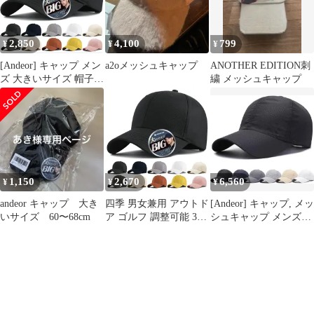
量・通気性・速乾性】
シンプル おしゃれ 野球
性 清涼感 小顔効果 カ
調整可能 メンズ メッシ
帽 調整可能 ゴルフ
ジュアル 野球帽 釣り・
ュキャップ 男女兼用 キ
[Andeor] アウトドア 男
ゴルフ・スポーツ・ア
2,850
4,100
799
¥
¥
¥
ャップ [Andeor]
女兼用 四季 3タイプ展
ウトドア スポーツ帽子
開
調整可能 男女兼用
[Andeor] キャップ メン
a2oメッシュキャップ
ANOTHER EDITION刺
ズ 大きいサイズ 帽子
繍 メッシュキャップ
【特大60-66.5cm・
UPF50+測定済み・2重
型崩れにくい】 キャッ
プメンズ 深め 紫外線対
策 メッシュ 刺繍 シン
プル おしゃれ
1,150
2,670
6,560
¥
¥
¥
andeor キャップ 大き
四季 男女兼用 アウトド
[Andeor] キャップ, メッ
いサイズ 60〜68cm
ア ゴルフ 調整可能 3タ
シュキャップ メンズ
イプ展開 野球帽 おしゃ
【紫外線対策・最軽
れ シンプル 刺繍 メッ
量・通気性・速乾性】
シュ 紫外線対策 深め
夏 無地 帽子 UVカット
キャップメンズ 【特大
日よけ 小顔効果 カジュ
60-66.5cm・UPF50+測
アル おしゃれ 野球帽
定済み・2重型崩れにく
登山 釣り ゴルフ 運転
い】 帽子 大きいサイズ