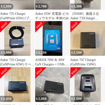
2,999
2,700
3,300
¥
¥
¥
Anker 735 Charger
Anker 65W 充電器 ピカ
（D1849）最後２点
(GaNPrime 65W) (ブラ
チュウモデル 本体のみ
Anker 735Charger
ック)
GaNPrime 65W
3,900
5,280
5,500
¥
¥
¥
Anker 735 Charger
ANKER 70W & 30W
Anker 747 Charger
(GaNPrime 65W) ケーブ
GaN Chargers + USB-C
(GaNPrime 150W)
ル付き
ケーブル
3,450
2,000
3,000
¥
¥
¥