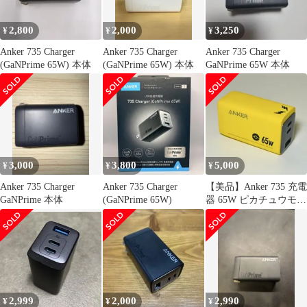
2,800
2,000
3,250
¥
¥
¥
Anker 735 Charger
Anker 735 Charger
Anker 735 Charger
(GaNPrime 65W) 本体
(GaNPrime 65W) 本体
GaNPrime 65W 本体
3,000
3,800
5,000
¥
¥
¥
Anker 735 Charger
Anker 735 Charger
【美品】Anker 735 充電
GaNPrime 本体
(GaNPrime 65W)
器 65W ピカチュウモデ
ル ポケモン限定
2,999
2,000
2,990
¥
¥
¥