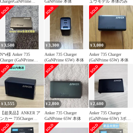
ChargerGaNPrime
GaNPrime 本体
ュウモデル 本体のみ
65W A2668
3,500
3,300
3,000
¥
¥
¥
N*e様 Anker 735
Anker 735 Charger
Anker 735 Charger
Charger (GaNPrime
(GaNPrime 65W) 本体
(GaNPrime 65W) 本体
65W)
3,555
2,800
2,600
¥
¥
¥
【超美品】ANKER ア
Anker 735 Charger
Anker 735 Charger
ンカー 735Charger
GaNPrime 65W 本体
(GaNPrime 65W) 3ポー
GaNPrime 65W
ト