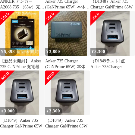
ANKER アンカー
Anker 735 Charger
（D1848）Anker 735
A2668 735 （65w）充電
(GaNPrime 65W) 本体の
Charger GaNPrime 65W
器
み
5,398
3,800
3,300
¥
¥
¥
【新品未開封】 Anker
Anker 735 Charger
（D1849ラスト1点
735 GaNPrime 充電器 3
(GaNPrime 65W) 本体の
Anker 735Charger
ポート 65W
み
GaNPrime 65W
3,000
3,300
¥
¥
（D1849）Anker 735
（D1849）Anker 735
Charger GaNPrime 65W
Charger GaNPrime 65W