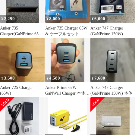
2,299
8,000
6,000
¥
¥
¥
Anker 735
Anker 735 Charger 65W
Anker 747 Charger
Charger(GaNPrime 65W)
& ケーブルセット
(GaNPrime 150W)
x1 ジャンク
3,500
4,580
7,600
¥
¥
¥
Anker 725 Charger
Anker Prime 67W
Anker 747 Charger
(65W)
GaNWall Charger 本体
(GaNPrime 150W) 本体
A2669