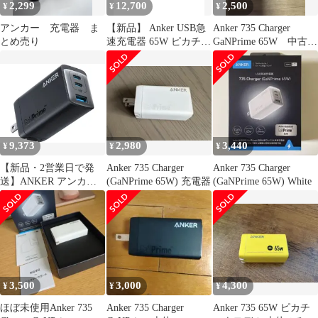
2,299
12,700
2,500
¥
¥
¥
アンカー 充電器 ま
【新品】 Anker USB急
Anker 735 Charger
とめ売り
速充電器 65W ピカチュ
GaNPrime 65W 中古美
ウモデル (USB PD 充電
品
器 USB-A & USB-C 3ポ
ート) ポケモンケーブ
ルバンド ポケモンデザ
イン
9,373
2,980
3,440
¥
¥
¥
【新品・2営業日で発
Anker 735 Charger
Anker 735 Charger
送】ANKER アンカー
(GaNPrime 65W) 充電器
(GaNPrime 65W) White
Anker 735 Charger
(GaNPrime 65W) ブラッ
ク(A2668N11)
3,500
3,000
4,300
¥
¥
¥
ほぼ未使用Anker 735
Anker 735 Charger
Anker 735 65W ピカチ