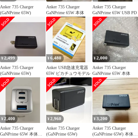
Anker 735 Charger
Anker 735 Charger
Anker 735 Charger
(GaNPrime 65W)
GaNPrime 65W 本体
GaNPrime 65W USB PD
2,499
6,480
2,000
¥
¥
¥
Anker 735 Charger
Anker USB急速充電器
Anker 735 Charger
(GaNPrime 65W)
65W ピカチュウモデル
GaNPrime 65W 本体
2,400
2,960
3,200
¥
¥
¥
Anker 735 Charger
Anker 735 Charger
Anker 735 Charger
GaNPrime 65W 本体の
(GaNPrime 65W)
(GaNPrime 65W) 本体の