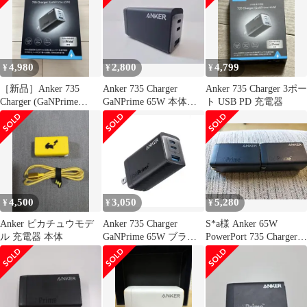
4,980
2,800
4,799
¥
¥
¥
［新品］Anker 735
Anker 735 Charger
Anker 735 Charger 3ポー
Charger (GaNPrime
GaNPrime 65W 本体の
ト USB PD 充電器
65W)
み
4,500
3,050
5,280
¥
¥
¥
Anker ピカチュウモデ
Anker 735 Charger
S*a様 Anker 65W
ル 充電器 本体
GaNPrime 65W ブラッ
PowerPort 735 Charger 2
ク 3ポート
個セ