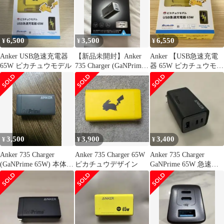
A2668NB1(A2668NB1)
6,500
3,500
6,550
¥
¥
¥
Anker USB急速充電器
【新品未開封】Anker
Anker 【USB急速充電
65W ピカチュウモデル
735 Charger (GaNPrime
器 65W ピカチュウモデ
65W)
ル】
3,500
3,900
3,400
¥
¥
¥
Anker 735 Charger
Anker 735 Charger 65W
Anker 735 Charger
(GaNPrime 65W) 本体の
ピカチュウデザイン
GaNPrime 65W 急速充
み
電器