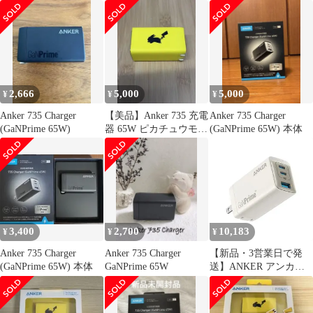
み
み
2,666
5,000
5,000
¥
¥
¥
Anker 735 Charger
【美品】Anker 735 充電
Anker 735 Charger
(GaNPrime 65W)
器 65W ピカチュウモデ
(GaNPrime 65W) 本体
ル ポケモン限定
3,400
2,700
10,183
¥
¥
¥
Anker 735 Charger
Anker 735 Charger
【新品・3営業日で発
(GaNPrime 65W) 本体
GaNPrime 65W
送】ANKER アンカー
Anker 735 Charger
(GaNPrime 65W) ゴール
ド Golden