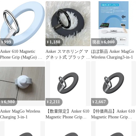
iPhone16Pro用
999
1,180
6,000
¥
¥
現在 ¥
Anker 610 Magnetic
Anker スマホリング マ
ほぼ新品 Anker MagGo
Phone Grip (MagGo) マ
グネット式 ブラック バ
Wireless Charging3-in-1
グネット式 スマホリン
ンカーリング MagGo
グ 【MagSafe対応 /
iPhone専用 / ブルー】
6,980
2,211
2,667
¥
¥
¥
Anker MagGo Wireless
【数量限定】Anker 610
【特価商品】Anker 610
Charging 3-in-1
Magnetic Phone Grip
Magnetic Phone Grip
(MagGo)(マグネット式
(MagGo)(マグネット式
スマホリング)【マグネ
スマホリング)【マグネ
ット式/バンカーリング/
ット式/バンカーリング/