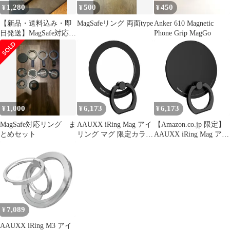
1,280
500
450
¥
¥
¥
【新品・送料込み・即
MagSafeリング 両面type
Anker 610 Magnetic
日発送】MagSafe対応
Phone Grip MagGo
マグネットリング 2個
セット
1,000
6,173
6,173
¥
¥
¥
MagSafe対応リング ま
AAUXX iRing Mag アイ
【Amazon.co.jp 限定】
とめセット
リング マグ 限定カラー
AAUXX iRing Mag アイ
MagSafe対応 スマホリ
リング マグ 限定カラー
ング Limited Edition リ
MagSafe対応 スマホリ
ミテッドエディション
ング Limited Edition リ
正規品 正規代理店 マグ
ミテッドエディション
ネット式 ホールド リン
正規品 正規代理店 マグ
グ 薄型 ワイヤレス充電
ネット式 ホールド リン
対応 強力吸着 ネオジム
グ 薄型 ワイヤレス充 0
7,089
¥
磁石 別 1
AAUXX iRing M3 アイ