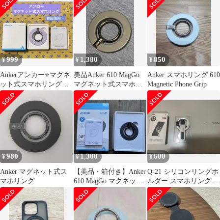
999
1,380
850
¥
¥
¥
Ankerアンカー⭐️マグネ
美品Anker 610 MagGo
Anker スマホリング 610
ット式スマホリング
マグネット式スマホリ
Magnetic Phone Grip
MagSafe対応iPhone中古
ング グレー
980
1,300
600
¥
¥
¥
Anker マグネット式ス
【美品・箱付き】Anker
Q-21 シリコンリングホ
マホリング
610 MagGo マグネット
ルダー スマホリング
式スマホリング グレー
magsafe スマホスタンド