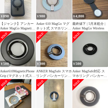
890
980
4,800
¥
¥
¥
【ジャンク】アンカー
Anker 610 MagGo マグ
最終値下 | 5月末処分 |
Anker MagGo Magnetic
ネット式 スマホリング
Anker MagGo Wireless
Case
スタンド 青
500
300
500
¥
¥
¥
Anker610MagneticPhone
ANKER MagSafe スマホ
Anker MagSafe対応 ス
Grip (マグネット式スマ
リング バンカーリング
マホリング バンカーリ
ホリング)
リング ブラック
ング