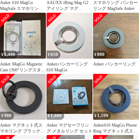
Anker 610 MagGo
AAUXX iRing Mag G2
スマホリング バンカー
MagSafe スマホリング
アイリング マグ
リング MagSafe Anker
ブラック 未開封
MagSafe対応 スマホリ
ング 両面マグネット シ
リコンバンド 正規品 正
規代理店 スマホスタン
ド スマホグリップ ホー
ルド リング 薄型 強力
吸着 ネオジム磁石
1,490
650
800
¥
¥
¥
Grip2 (ブラック)
Anker MagGo Magnetic
Ankerバンカーリング
Anker バンカーリング
Case (360°リングスタン
610 MagGo
ド
980
1,600
1,199
¥
¥
¥
Anker マグネット式ス
Anker マグセーフリン
Anker610 MagGo Phone
マホリング ブラック
グ メタルリング セット
Ring マグネット式スマ
MagSafe対応 アンカー
ホリング