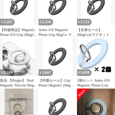
スマホスタンド機能】
スマホスタンド機能】
MagSafe対応iPhoneシリ
MagSafe対応iPhoneシリ
ーズ専用 (ブラック)
ーズ専用 (ブラック)
2,267
3,350
2,722
¥
¥
¥
【特価商品】Magnetic
Anker 610 Magnetic
【在庫セール】
Phone 610 Grip (MagGo)
Phone Grip MagGo マグ
(MagGo)(マグネット式
(マグネット式スマホリ
ネット式スマホリング
スマホリング)MagSafe
ング)MagSafe対応
MagSafe対応iPhoneシリ
対応iPhoneシリーズ専
iPhoneシリーズ専用
ーズ専用 ブラック
用 (ブラック) Grip
Anker (ブラック)
Phone Magnetic 610
Anker
3,588
2,667
3,099
¥
¥
¥
新品 【Ringke】 Dual
【特価セール】Grip
2個セット Anker 610
Magnetic Silicone Ring
Phone Magnetic (MagGo)
Magnetic Phone Grip
MagSafeケース対応 両
(マグネット式スマホリ
(MagGo) マグネット式
面マグネットループ ソ
ング)MagSafe対応
スマホリング
フトシリコン 取り外し
iPhoneシリーズ専用 610
【MagSafe対応 / iPhone
可能 スマホ用フィンガ
(ブラック) Anker
専用 / ブルー】
ーリンググリップホル
ダー iPhoneGalaxyPixel