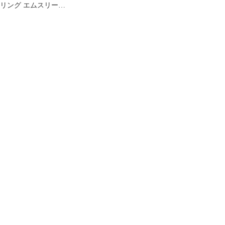
リング エムスリー
MagSafe対応 スマホリ
ング 正規品 正規代理店
スマホスタンド マグネ
ット式 ホールド リング
薄型 強力吸着 ネオジム
磁石 (シルバー) 1