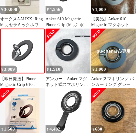
対応 ホワイト - W
30,000
4,556
1,000
¥
¥
¥
オークスAAUXX iRing
Anker 610 Magnetic
【美品】Anker 610
Mag セラミックホワイ
Phone Grip (MagGo)(マ
Magnetic マグネット式
ト マグセーフ対応
グネット式スマホリン
スマホリング グレー
グ)【マグネット式/バ
ンカーリング/スマホス
タンド機能】MagSafe対
応iPhoneシリーズ専用
(ブラック) 0
3,889
1,510
1,000
¥
¥
¥
【即日発送】Phone
アンカー Anker マグ
Anker スマホリング バ
Magnetic Grip 610
ネット式スマホリン
ンカーリング グレー
(MagGo)(マグネット式
グ ブラックMagSafe
スマホリング)MagSafe
対応iPhoneシリーズ専
用 Anker (ブラック)
1,500
4,402
680
¥
¥
¥