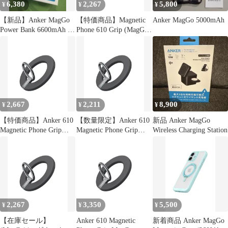
6,380
2,267
5,800
¥
¥
¥
【新品】Anker MagGo
【特価商品】Magnetic
Anker MagGo 5000mAh
Power Bank 6600mAh ブ
Phone 610 Grip (MagGo)
ラック
(マグネット式スマホリ
ング)MagSafe対応
iPhoneシリーズ専用
Anker (ブラック)
2,667
2,211
8,900
¥
¥
¥
【特価商品】Anker 610
【数量限定】Anker 610
新品 Anker MagGo
Magnetic Phone Grip
Magnetic Phone Grip
Wireless Charging Station
(MagGo)(マグネット式
(MagGo)(マグネット式
スマホリング)【マグネ
スマホリング)【マグネ
ット式/バンカーリング/
ット式/バンカーリング/
スマホスタンド機能】
スマホスタンド機能】
MagSafe対応iPhoneシリ
MagSafe対応iPhoneシリ
ーズ専用 (ブラック)
ーズ専用 (ブラック)
2,267
3,350
5,500
¥
¥
¥
【在庫セール】
Anker 610 Magnetic
新着商品 Anker MagGo