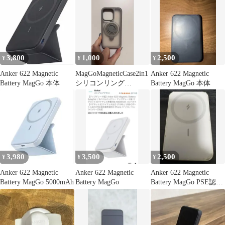
グ 【MagSafe対応 /
iPhone専用 / ブルー】
3,800
1,000
2,500
¥
¥
¥
Anker 622 Magnetic
MagGoMagneticCase2in1
Anker 622 Magnetic
Battery MagGo 本体
シリコンリング
Battery MagGo 本体
iPhone16Pro用
3,980
3,500
2,500
¥
¥
¥
Anker 622 Magnetic
Anker 622 Magnetic
Anker 622 Magnetic
Battery MagGo 5000mAh
Battery MagGo
Battery MagGo PSE認証
白