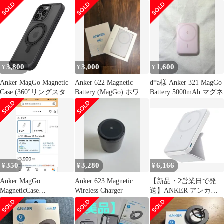
き
3,800
3,000
1,600
¥
¥
¥
Anker MagGo Magnetic
Anker 622 Magnetic
d*a様 Anker 321 MagGo
Case (360°リングスタン
Battery (MagGo) ホワイ
Battery 5000mAh マグネ
ド, iPhone16 Pro用) ブ
ト
ラック MagSafe対応 リ
ングスタンド付き スマ
ホケース
350
3,280
6,166
¥
¥
¥
Anker MagGo
Anker 623 Magnetic
【新品・2営業日で発
MagneticCase
Wireless Charger
送】ANKER アンカー
iPhone16Pro Max
Anker 622 Magnetic
Battery (MagGo) White
A1614021(A1614021)