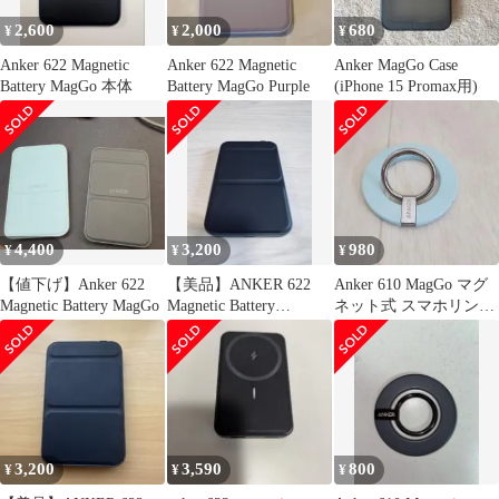
2,600
2,000
680
¥
¥
¥
Anker 622 Magnetic
Anker 622 Magnetic
Anker MagGo Case
Battery MagGo 本体
Battery MagGo Purple
(iPhone 15 Promax用)
4,400
3,200
980
¥
¥
¥
【値下げ】Anker 622
【美品】ANKER 622
Anker 610 MagGo マグ
Magnetic Battery MagGo
Magnetic Battery
ネット式 スマホリング
(MagGo)
スタンド 青
3,200
3,590
800
¥
¥
¥