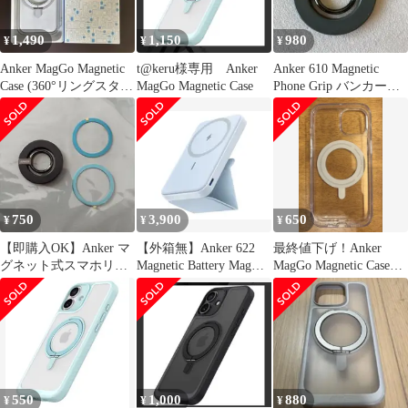
1,490
1,150
980
¥
¥
¥
Anker MagGo Magnetic
t@keru様専用 Anker
Anker 610 Magnetic
Case (360°リングスタン
MagGo Magnetic Case
Phone Grip バンカーリ
ド
ング
750
3,900
650
¥
¥
¥
【即購入OK】Anker マ
【外箱無】Anker 622
最終値下げ！Anker
グネット式スマホリン
Magnetic Battery MagGo
MagGo Magnetic Case
グ
本体
iPhone15
550
1,000
880
¥
¥
¥