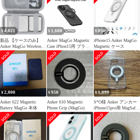
【MagSafe対応 / iPhone
ンカーリング/スマホス
専用 / ブルー】
タンド機能】MagSafe対
応iPhoneシリーズ専用
(ブラック) 0
4,021
1,600
850
¥
¥
¥
新品 【ケースのみ】
Anker MagGo Magnetic
iPhone15 Anker MagGo
Anker MagGo Wireless
Case iPhon15用 ブラッ
Magnetic ケース
Charging Station
ク
(Foldable 3-in-1) マグネ
ット式 3-in-1 ワイヤレ
ス充電ステーション専
用収納ケース，ホワイ
ト‐Khanka
2,800
950
1,099
¥
¥
¥
Anker 622 Magnetic
Anker 610 Magnetic
S*O様 Anker アンカー
Battery MagGo 本体
Phone Grip (MagGo)
iPhone15pro用 MagSafe
対応 ク