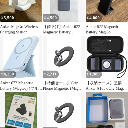
5,500
4,500
4,000
¥
¥
¥
Anker MagGo Wireless
【値下げ】Anker 622
Anker 622 Magnetic
Charging Station
Magnetic Battery
Battery MagGo
(MagGo)
4,790
2,211
1,980
¥
¥
¥
Anker 622 Magnetic
【特価セール】Grip
【収納ケース】互換
Battery (MagGo) (ブル
Phone Magnetic (MagGo)
Anker A1657/Qi2 MagGo
ー)
(マグネット式スマホリ
モバイルバッテリ
ング)MagSafe対応
iPhoneシリーズ専用 610
(ブラック) Anker