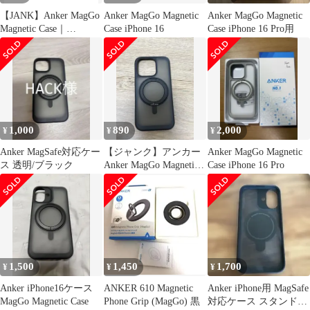
【JANK】Anker MagGo
Anker MagGo Magnetic
Anker MagGo Magnetic
Magnetic Case｜
Case iPhone 16
Case iPhone 16 Pro用
iPhone16
1,000
890
2,000
¥
¥
¥
Anker MagSafe対応ケー
【ジャンク】アンカー
Anker MagGo Magnetic
ス 透明/ブラック
Anker MagGo Magnetic
Case iPhone 16 Pro
Case
1,500
1,450
1,700
¥
¥
¥
Anker iPhone16ケース
ANKER 610 Magnetic
Anker iPhone用 MagSafe
MagGo Magnetic Case
Phone Grip (MagGo) 黒
対応ケース スタンド付