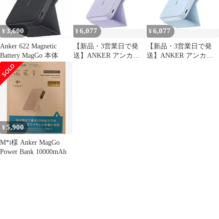
3,600
6,077
6,077
¥
¥
¥
Anker 622 Magnetic
【新品・3営業日で発
【新品・3営業日で発
Battery MagGo 本体
送】ANKER アンカー
送】ANKER アンカー
Anker 622 Magnetic
Anker 622 Magnetic
Battery (MagGo) Violet
Battery (MagGo) Blue
A16140V1(A16140V1)
A1614031(A1614031)
5,900
¥
M*i様 Anker MagGo
Power Bank 10000mAh