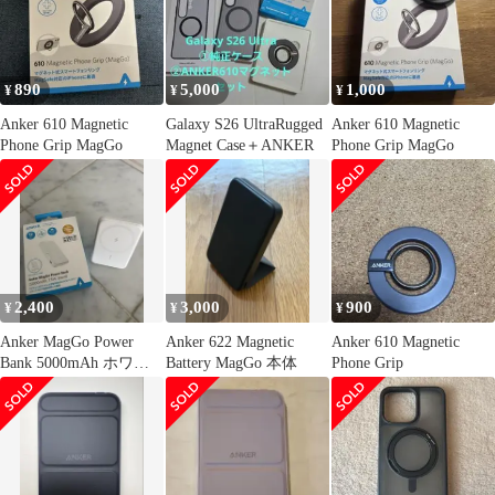
890
5,000
1,000
¥
¥
¥
Anker 610 Magnetic
Galaxy S26 UltraRugged
Anker 610 Magnetic
Phone Grip MagGo
Magnet Case＋ANKER
Phone Grip MagGo
2,400
3,000
900
¥
¥
¥
Anker MagGo Power
Anker 622 Magnetic
Anker 610 Magnetic
Bank 5000mAh ホワイ
Battery MagGo 本体
Phone Grip
ト