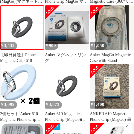
(MagGo)(マグネット式
Phone Grip MagGo マグ
Magnetic Case (360°リン
スマホリング)MagSafe
ネット式スマホリング
グスタンド iPhone 16
対応iPhoneシリーズ専
MagSafe対応iPhoneシリ
用) ミントブルー
用 (ブラック) Grip
ーズ専用 ブラック
MagSafe対応 リングス
Phone Magnetic 610
タンド付き スマホケー
Anker
ス マグネット搭載/滑り
止め / 360°落下保護/耐
衝撃/高耐久性/黄ばみな
3,433
900
1,050
¥
¥
¥
し/
【即日発送】Phone
Anker マグネットリン
Anker MagGo Magnetic
Magnetic Grip 610
グ
Case with Stand
(MagGo)(マグネット式
スマホリング)MagSafe
対応iPhoneシリーズ専
用 Anker (ブラック)
3,099
3,873
1,400
¥
¥
¥
2個セット Anker 610
Anker 610 Magnetic
ANKER 610 Magnetic
Magnetic Phone Grip
Phone Grip (MagGo)(マ
Phone Grip (MagGo) 黒
(MagGo) マグネット式
グネット式スマホリン
スマホリング
グ)【マグネット式/バ