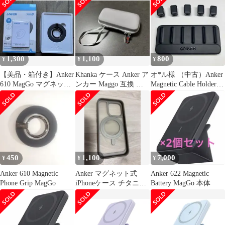
1,300
1,100
800
¥
¥
¥
【美品・箱付き】Anker
Khanka ケース Anker ア
オ*ル様 （中古）Anker
610 MagGo マグネット
ンカー Maggo 互換 収
Magnetic Cable Holder
式スマホリング グレー
納ケース
ケーブ
450
1,100
7,000
¥
¥
¥
Anker 610 Magnetic
Anker マグネット式
Anker 622 Magnetic
Phone Grip MagGo
iPhoneケース チタニウ
Battery MagGo 本体
ム