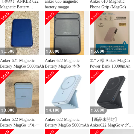
【美品】ANKER 622
anker 633 magnetic
Anker 610 Magnetic
Magnetic Battery
battery maggo
Phone Grip (MagGo)
(MagGo)
1,500
3,000
5,600
¥
¥
¥
Anker 621 Magnetic
Anker 622 Magnetic
エ*ノ様 Anker MagGo
Battery MagGo 5000mAh
Battery MagGo 本体
Power Bank 10000mAh
3,000
4,100
3,600
¥
¥
¥
Anker 622 Magnetic
Anker 622 Magnetic
【新品未開封】
Battery MagGo ブルー
Battery MagGo 5000mAh
Anker622 MagGoマグセ
ーフ対応