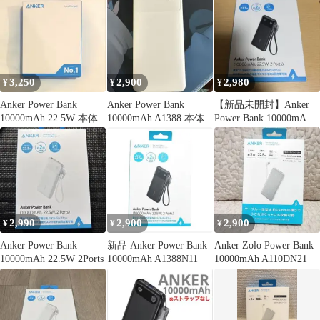
3,250
2,900
2,980
¥
¥
¥
Anker Power Bank
Anker Power Bank
【新品未開封】Anker
10000mAh 22.5W 本体
10000mAh A1388 本体
Power Bank 10000mAh
黒
2,990
2,900
2,900
¥
¥
¥
Anker Power Bank
新品 Anker Power Bank
Anker Zolo Power Bank
10000mAh 22.5W 2Ports
10000mAh A1388N11
10000mAh A110DN21