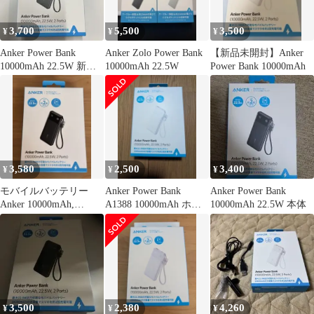
3,700
5,500
3,500
¥
¥
¥
Anker Power Bank
Anker Zolo Power Bank
【新品未開封】Anker
10000mAh 22.5W 新品
10000mAh 22.5W
Power Bank 10000mAh
未使用
3,580
2,500
3,400
¥
¥
¥
モバイルバッテリー
Anker Power Bank
Anker Power Bank
Anker 10000mAh,
A1388 10000mAh ホワ
10000mAh 22.5W 本体
22.5W, 2 Ports
イト 白
3,500
2,380
4,260
¥
¥
¥