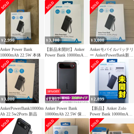
黒
22.5W)
ッテリー10000mah充電
器ケーブル
2,990
3,100
3,000
¥
¥
¥
Anker Power Bank
【新品未開封】Anker
Ankerモバイルバッテリ
10000mAh 22.5W 本体
Power Bank 10000mAh
ー AnkerPowerBank新品
22.5W
未使用
10%OFF
3,000
1,017
2,899
¥
¥
¥
AnkerPowerBank10000m
Anker Power Bank
【新品】Anker Zolo
Ah 22.5w2Ports 新品
10000mAh 22.5W 保護
Power Bank 10000mAh
フィルム OverLay
22.5W
FLEX 高光沢 for アン
カー パワー バンク 液