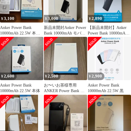
3,100
3,000
2,890
¥
¥
¥
Anker Power Bank
新品未開封Anker Power
【新品未開封】Anker
10000mAh 22.5W 本
Bank 10000mAh モバイ
Power Bank 10000mAh
体 パープル
ルバッテリー
22.5W
2,600
2,500
2,900
¥
¥
¥
Anker Power Bank
お〜いお茶様専用
Anker Power Bank
10000mAh 22.5W 本体
ANKER Power Bank モ
10000mAh 22.5W 黒
バイルバッテリー