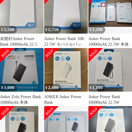
2,500
2,750
1,200
¥
¥
¥
未開封Anker Power
Anker Power Bank 10K
Anker Power Bank
Bank 10000mAh 22.5w
22.5W モバイルバッテ
10000mAh 22.5W 本体
ホワイト
リー
3,000
2,600
3,000
¥
¥
¥
Anker Zolo Power Bank
ANKER Anker Power
Anker Power Bank
10000mAh 本体
Bank
10000mAh 22.5W