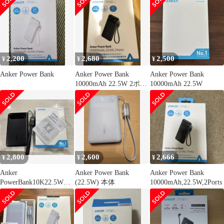
2,200
2,680
2,500
¥
¥
¥
Anker Power Bank
Anker Power Bank
Anker Power Bank
10000mAh 22.5W 2ポー
10000mAh 22.5W
ト
2,800
2,600
2,666
¥
¥
¥
Anker
Anker Power Bank
Anker Power Bank
PowerBank10K22.5Wモ
(22.5W) 本体
10000mAh,22.5W,2Ports
バイルバッテリー新品
未使用