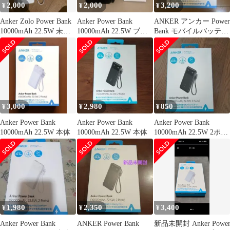
2,000
2,000
3,200
¥
¥
¥
Anker Zolo Power Bank
Anker Power Bank
ANKER アンカー Power
10000mAh 22.5W 未使
10000mAh 22.5W ブラ
Bank モバイルバッテリ
用
ック
ー ホワイト A1…
3,000
2,980
850
¥
¥
¥
Anker Power Bank
Anker Power Bank
Anker Power Bank
10000mAh 22.5W 本体
10000mAh 22.5W 本体
10000mAh 22.5W 2ポー
ト
1,980
2,350
3,400
¥
¥
¥
Anker Power Bank
ANKER Power Bank
新品未開封 Anker Powe