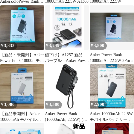
AnkerZoloPower Bank
10000mAh 22.5W A1368
10000mAh 22.5W
10000mAhホワイト2個
3,333
3,749
3,800
¥
¥
¥
【新品・未開封】Anker
値下げ】A1257 新品
Anker Power Bank
Power Bank 10000mモバ
パープル Anker Power
10000mAh 22.5W 2Ports
イルバッテリー
Bank 1000
3,000
3,580
2,900
¥
¥
¥
【新品未開封】Anker
Anker Power Bank
Anker 10000mAh 22.5W
10000mAh モバイルバ
(10000mAh, 22.5W) (ブ
モバイルバッテリー
ッテリー A110DN11
ラック)
A110DN11