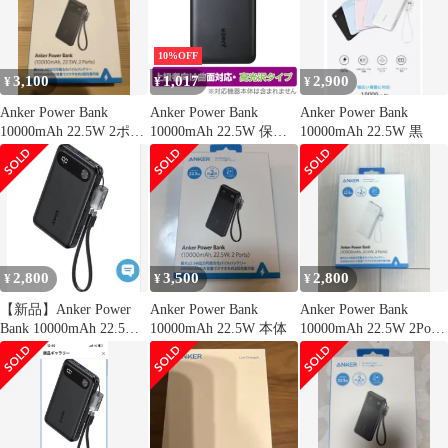
10%OFF
3,100
1,017
2,900
¥
¥
¥
Anker Power Bank
Anker Power Bank
Anker Power Bank
10000mAh 22.5W 2ポー
10000mAh 22.5W 保護
10000mAh 22.5W 黒
ト
フィルム OverLay
FLEX 高光沢 for アン
カー パワー バンク 液
晶保護 曲面対応 衝撃吸
収 透明
2,800
3,500
2,800
¥
¥
¥
【新品】Anker Power
Anker Power Bank
Anker Power Bank
Bank 10000mAh 22.5W
10000mAh 22.5W 本体
10000mAh 22.5W 2Ports
黒
本体