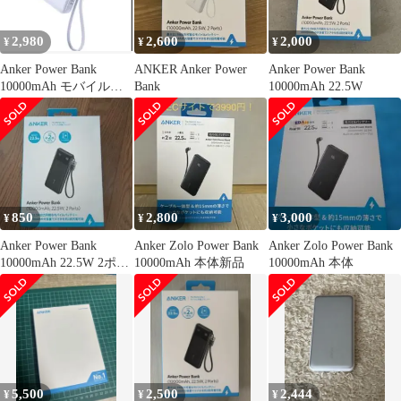
2,980
2,600
2,000
¥
¥
¥
Anker Power Bank
ANKER Anker Power
Anker Power Bank
10000mAh モバイルバ
Bank
10000mAh 22.5W
ッテリー
850
2,800
3,000
¥
¥
¥
Anker Power Bank
Anker Zolo Power Bank
Anker Zolo Power Bank
10000mAh 22.5W 2ポー
10000mAh 本体新品
10000mAh 本体
ト
5,500
2,500
2,444
¥
¥
¥