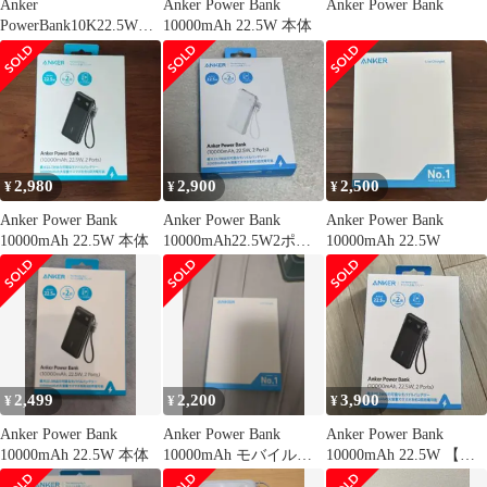
Anker
Anker Power Bank
Anker Power Bank
PowerBank10K22.5Wモ
10000mAh 22.5W 本体
バイルバッテリー新品
未使用
2,980
2,900
2,500
¥
¥
¥
Anker Power Bank
Anker Power Bank
Anker Power Bank
10000mAh 22.5W 本体
10000mAh22.5W2ポー
10000mAh 22.5W
ト
2,499
2,200
3,900
¥
¥
¥
Anker Power Bank
Anker Power Bank
Anker Power Bank
10000mAh 22.5W 本体
10000mAh モバイルバ
10000mAh 22.5W 【未
ッテリー
開封品】