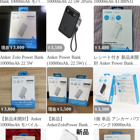
Bank 10000mAh モバイ
10000mAh 22.5W 2Ports
10000mAh A1388N11
ルバッテリー
3,000
3,580
3,480
現在 ¥
¥
¥
Anker Zolo Power Bank
Anker Power Bank
レシート付き 新品未開
10000mAh 22.5W
(10000mAh, 22.5W) (ブ
封 Anker Power Bank
ラック)
10000mAh 白
3,000
5,500
3,380
¥
現在 ¥
¥
【新品未開封】Anker
【新品】
1個 単品 アンカー パワ
10000mAh モバイルバ
AnkerZoloPower Bank
ーバンク10000mAh
ッテリー A110DN11
10000mAhホワイト2個
22.5W A1388N11