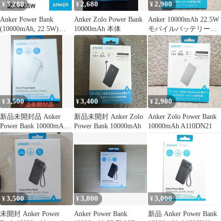
3,280
2,680
2,900
¥
¥
¥
Anker Power Bank
Anker Zolo Power Bank
Anker 10000mAh 22.5W
(10000mAh, 22.5W)
10000mAh 本体
モバイルバッテリー
3Port
A110DN11
3,500
3,400
2,900
¥
¥
¥
新品未開封品 Anker
新品未開封 Anker Zolo
Anker Zolo Power Bank
Power Bank 10000mAh
Power Bank 10000mAh
10000mAh A110DN21
22.5W
3,500
3,800
3,000
¥
¥
¥
未開封 Anker Power
Anker Power Bank
新品 Anker Power Bank