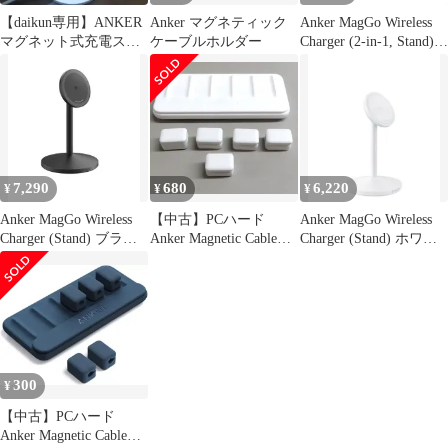
【daikun専用】ANKER
Anker マグネティック
Anker MagGo Wireless
マグネット式充電スタ
ケーブルホルダー
Charger (2-in-1, Stand)
ンド ホワイト Qi規格
Qi2対応 マグネット式
対応
2-in-1 ワイヤレス充電
ステーション/ワイヤレ
ス出力 MagSafe対応
iPhone 15 / 14 / 13 ホワ
イト
7,290
680
6,220
¥
¥
¥
Anker MagGo Wireless
【中古】PCハード
Anker MagGo Wireless
Charger (Stand) ブラッ
Anker Magnetic Cable
Charger (Stand) ホワイ
ク | Qi2対応 マグネット
Holder(ホワイト)
ト | Qi2対応 マグネット
式 ワイヤレス充電ステ
[A8891021]
式 ワイヤレス充電ステ
ーション/ワイヤレス出
ーション/ワイヤレス出
力 MagSafe対応 iPhone
力 MagSafe対応 iPhone
17 / 16 / 15 / 14 / 13pms
17 / 16 / 15 / 14 / 13pms
3436be82
300
¥
【中古】PCハード
Anker Magnetic Cable