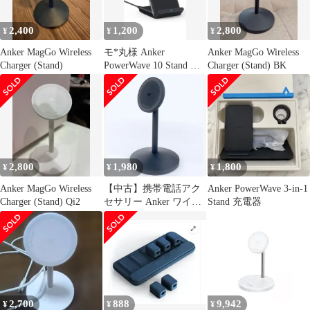
ク Anker
2,400
1,200
2,800
¥
¥
¥
Anker MagGo Wireless
モ*丸様 Anker
Anker MagGo Wireless
Charger (Stand)
PowerWave 10 Stand ワ
Charger (Stand) BK
イヤレス充電器 Q
2,800
1,980
1,800
¥
¥
¥
Anker MagGo Wireless
【中古】携帯電話アク
Anker PowerWave 3-in-1
Charger (Stand) Qi2
セサリー Anker ワイヤ
Stand 充電器
レス充電スタンド (ブ
ラック) [A25X1N11]
2,700
888
9,942
¥
¥
¥