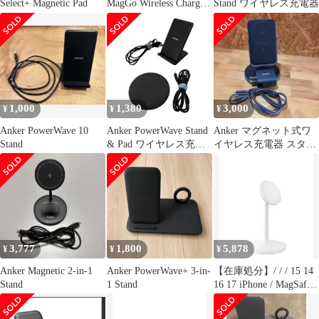
Select+ Magnetic Pad
MagGo Wireless Charger
Stand ワイヤレス充電器
(Stand) Qi2対応 マグネ
ット式 ワイヤレス充電
ステーション/ワイヤレ
ス出力 MagSafe対応
iPhone 17 / 16 / 15 / 14 /
13 ホワイト
1,000
1,380
3,000
¥
¥
¥
Anker PowerWave 10
Anker PowerWave Stand
Anker マグネット式ワ
Stand
& Pad ワイヤレス充電
イヤレス充電器 スタン
器
ド型
3,777
1,800
5,878
¥
¥
¥
Anker Magnetic 2-in-1
Anker PowerWave+ 3-in-
【在庫処分】/ / / 15 14
Stand
1 Stand
16 17 iPhone / MagSafe
対応 ワイヤレス充電ス
テーション/ワイヤレス