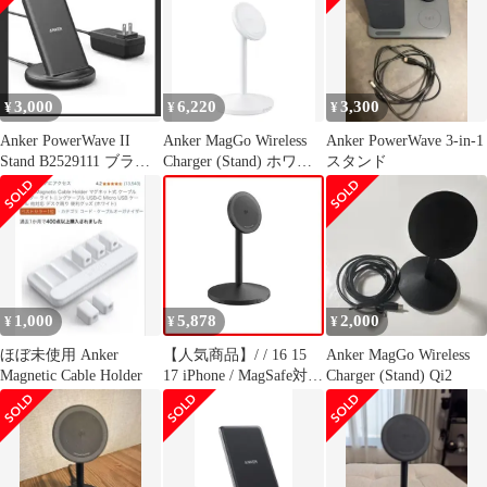
出力 マグネット式 13
Qi2対応 (Stand) Charger
ホワイト Wireless
MagGo Anker
3,000
6,220
3,300
¥
¥
¥
Anker PowerWave II
Anker MagGo Wireless
Anker PowerWave 3-in-1
Stand B2529111 ブラッ
Charger (Stand) ホワイ
スタンド
ク
ト | Qi2対応 マグネット
式 ワイヤレス充電ステ
ーション/ワイヤレス出
力 MagSafe対応 iPhone
17 / 16 / 15 / 14 / 13pms
9a98295b
1,000
5,878
2,000
¥
¥
¥
ほぼ未使用 Anker
【人気商品】/ / 16 15
Anker MagGo Wireless
Magnetic Cable Holder
17 iPhone / MagSafe対応
Charger (Stand) Qi2
ワイヤレス充電ステー
ション/ワイヤレス出力
14 マグネット式 Qi2対
応 / (Stand) Charger 13
Wireless MagGo ブラッ