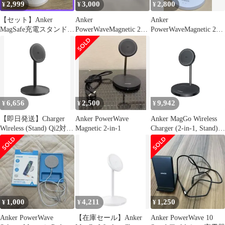
2,999
3,000
2,800
¥
¥
¥
【セット】Anker
Anker
Anker
MagSafe充電スタンド＋
PowerWaveMagnetic 2-
PowerWaveMagnetic 2-
充電アダプター
in-1 StandLite
in-1 StandLite
6,656
2,500
9,942
¥
¥
¥
【即日発送】Charger
Anker PowerWave
Anker MagGo Wireless
Wireless (Stand) Qi2対応
Magnetic 2-in-1
Charger (2-in-1, Stand)
マグネット式 ワイヤレ
Qi2対応 マグネット式
ス充電ステーション/ワ
2-in-1 ワイヤレス充電
イヤレス出力 MagSafe
ステーション/ワイヤレ
対応 iPhone MagGo 17 /
ス出力 MagSafe対応
16 / 15 Anker / 14 / 13 ブ
iPhone 15 / 14 / 13 ブラ
ラック
ック
1,000
4,211
1,250
¥
¥
¥
Anker PowerWave
【在庫セール】Anker
Anker PowerWave 10