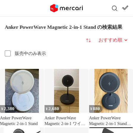
Anker PowerWave Magnetic 2-in-1 Stand の検索結果
並び替え
販売中のみ表示
2,380
2,680
880
¥
¥
¥
Anker PowerWave
Anker PowerWave
Anker PowerWave
Magnetic 2-in-1 Stand
Magnetic 2-in-1 ワイヤ
Magnetic 2-in-1 Stand
レス充電器
訳有