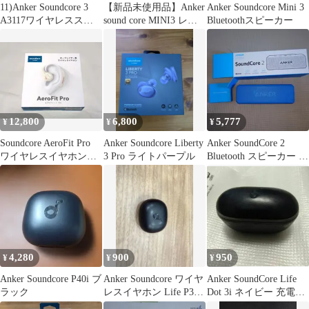
11)Anker Soundcore 3
【新品未使用品】Anker
Anker Soundcore Mini 3
A3117ワイヤレススピ
sound core MINI3 レッ
Bluetoothスピーカー
ーカー本体・h
ド
12,800
6,800
5,777
¥
¥
¥
Soundcore AeroFit Pro
Anker Soundcore Liberty
Anker SoundCore 2
ワイヤレスイヤホン
3 Pro ライトパープル
Bluetooth スピーカー 本
Anker
体 美品
4,280
900
950
¥
¥
¥
Anker Soundcore P40i ブ
Anker Soundcore ワイヤ
Anker SoundCore Life
ラック
レスイヤホン Life P3
Dot 3i ネイビー 充電ケ
ジャンク品
ース