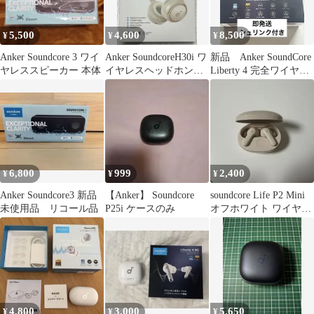
5,500
4,600
8,500
¥
¥
¥
Anker Soundcore 3 ワイ
Anker SoundcoreH30i ワ
新品 Anker SoundCore
ヤレススピーカー 本体
イヤレスヘッドホンホ
Liberty 4 完全ワイヤレ
ワイト美品
スイヤホン
6,800
999
2,400
¥
¥
¥
Anker Soundcore3 新品
【Anker】 Soundcore
soundcore Life P2 Mini
未使用品 リコール品
P25i ケースのみ
オフホワイト ワイヤレ
スイヤホン
4,800
3,000
5,650
¥
¥
¥