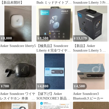
【新品未開封】
Buds ミッドナイトブラ
Soundcore Liberty 3 Pro
ック
本体
8,000
8,500
13,179
¥
¥
¥
Anker Soundcore liberty5
【極美品】Soundcore
【新品】Anker
Liberty 4 完全ワイヤレ
Soundcore Liberty 5 ワ
スイヤホン
イヤレスイヤホン
700
4,800
4,500
¥
¥
¥
Anker Soundcore ワイヤ
【値下げ】Anker
Anker Soundcore3
レスイヤホン 本体 左
SOUNDCORE3 新品未
Bluetoothスピーカー
のみ
使用品