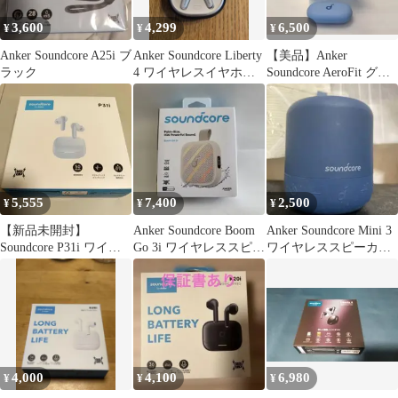
3,600
4,299
6,500
¥
¥
¥
Anker Soundcore A25i ブ
Anker Soundcore Liberty
【美品】Anker
ラック
4 ワイヤレスイヤホン
Soundcore AeroFit グレ
本体
イッシュブルー
5,555
7,400
2,500
¥
¥
¥
【新品未開封】
Anker Soundcore Boom
Anker Soundcore Mini 3
Soundcore P31i ワイヤ
Go 3i ワイヤレススピー
ワイヤレススピーカー
レスイヤホン 本体 ホワ
カー
本体
イト
4,000
4,100
6,980
¥
¥
¥