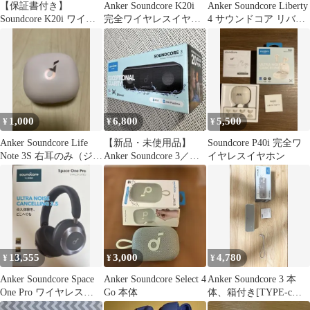
【保証書付き】
Anker Soundcore K20i
Anker Soundcore Liberty
Soundcore K20i ワイヤ
完全ワイヤレスイヤホ
4 サウンドコア リバテ
レスイヤホン ANKER
ン
ィ 4
1,000
6,800
5,500
¥
¥
¥
Anker Soundcore Life
【新品・未使用品】
Soundcore P40i 完全ワ
Note 3S 右耳のみ（ジャ
Anker Soundcore 3／リ
イヤレスイヤホン
ンク品）
コール対象外品
13,555
3,000
4,780
¥
¥
¥
Anker Soundcore Space
Anker Soundcore Select 4
Anker Soundcore 3 本
One Pro ワイヤレスヘ
Go 本体
体、箱付き[TYPE-cケ
ッドホン
ーブル欠品]