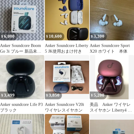
6,000
10,600
3,300
¥
¥
¥
Anker Soundcore Boom
Anker Soundcore Liberty
Anker Soundcore Sport
Go 3i ブルー 新品未開
5 JK使用おまけ付き
X20 ホワイト 本体
封
3,499
3,850
5,200
¥
¥
¥
Anker soundcore Life P3
Anker Soundcore V20i
美品 Anker ワイヤレ
ブラック
ワイヤレスイヤホン
スイヤホン Liberty4 ワ
インレッド