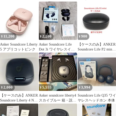
付)
11,200
2,200
900
¥
¥
¥
Anker Soundcore Liberty
Anker Soundcore Life
【ケースのみ】ANKER
5 アプリコットピンク
Dot 3i ワイヤレスイヤ
Soundcore Life P2 mini
ホン
BK 3
2,000
5,555
3,994
¥
¥
¥
【ケースのみ】ANKER
Anker soundcore liberty4
Soundcore Life Q35 ワイ
Soundcore Liberty 4 NC
スカイブルー 箱・説明
ヤレスヘッドホン 本体
BK 3
書付き