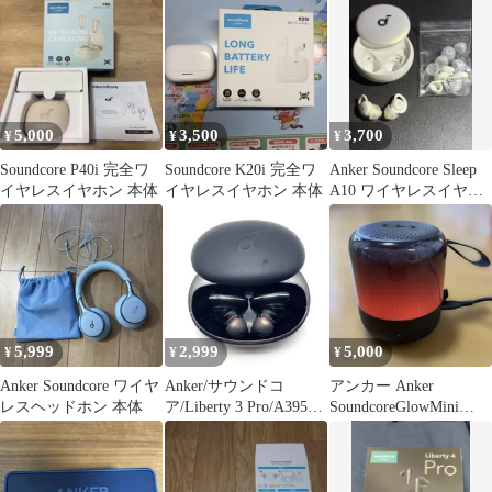
5,000
3,500
3,700
¥
¥
¥
Soundcore P40i 完全ワ
Soundcore K20i 完全ワ
Anker Soundcore Sleep
イヤレスイヤホン 本体
イヤレスイヤホン 本体
A10 ワイヤレスイヤホ
ン
5,999
2,999
5,000
¥
¥
¥
Anker Soundcore ワイヤ
Anker/サウンドコ
アンカー Anker
レスヘッドホン 本体
ア/Liberty 3 Pro/A3952/
SoundcoreGlowMini
イヤホン
A3136011