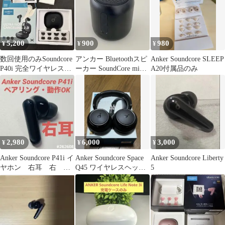
5,200
900
980
¥
¥
¥
数回使用のみSoundcore
アンカー Bluetoothスピ
Anker Soundcore SLEEP
P40i 完全ワイヤレスイ
ーカー SoundCore mini
A20付属品のみ
ヤホン 本体
ジャンク品
2,980
6,000
3,000
¥
¥
¥
Anker Soundcore P41i イ
Anker Soundcore Space
Anker Soundcore Liberty
ヤホン 右耳 右 ペ
Q45 ワイヤレスヘッド
5
アリング動作OK
ホン 本体