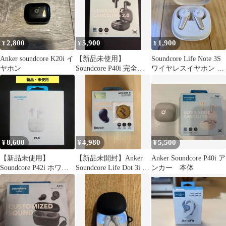
2,800
5,900
1,900
¥
¥
¥
Anker soundcore K20i イ
【新品未使用】
Soundcore Life Note 3S
ヤホン
Soundcore P40i 完全ワ
ワイヤレスイヤホン 本
イヤレスイヤホン 本体
体
8,600
4,980
5,500
¥
¥
¥
【新品未使用】
【新品未開封】Anker
Anker Soundcore P40i ア
Soundcore P42i ホワイ
Soundcore Life Dot 3i ネ
ンカー 本体
ト
イビー