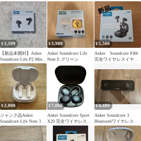
カー
(充電ケースなし)
3,599
3,980
5,500
¥
¥
¥
【新品未開封】Anker
Anker Soundcore Life
Anker Soundcore P40i
Soundcore Life P2 Mini
Note E グリーン
完全ワイヤレスイヤホ
黒
ン
2,000
7,000
4,480
¥
¥
¥
ジャンク品Anker
Anker Soundcore Sport
Anker Soundcore 3
Soundcore Life Note 3 本
X20 完全ワイヤレスイ
Bluetoothワイヤレスス
体
ヤホン
ピーカー