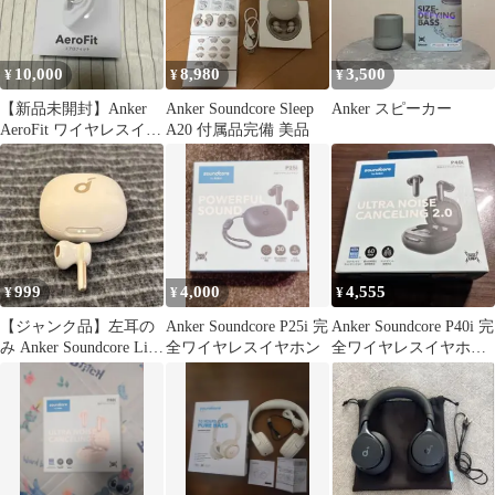
10,000
8,980
3,500
¥
¥
¥
【新品未開封】Anker
Anker Soundcore Sleep
Anker スピーカー
AeroFit ワイヤレスイヤ
A20 付属品完備 美品
ホン
999
4,000
4,555
¥
¥
¥
【ジャンク品】左耳の
Anker Soundcore P25i 完
Anker Soundcore P40i 完
み Anker Soundcore Life
全ワイヤレスイヤホン
全ワイヤレスイヤホン
Note 3S
ブラック