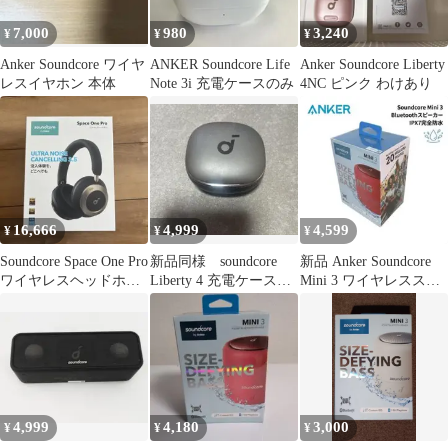
7,000
980
3,240
¥
¥
¥
Anker Soundcore ワイヤ
ANKER Soundcore Life
Anker Soundcore Liberty
レスイヤホン 本体
Note 3i 充電ケースのみ
4NC ピンク わけあり
16,666
4,999
4,599
¥
¥
¥
Soundcore Space One Pro
新品同様 soundcore
新品 Anker Soundcore
ワイヤレスヘッドホン
Liberty 4 充電ケースの
Mini 3 ワイヤレススピ
本体
み
ーカー 防水
4,999
4,180
3,000
¥
¥
¥