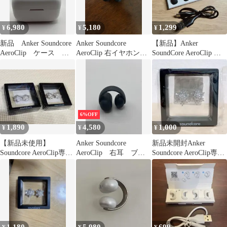
6,980
5,180
1,299
¥
¥
¥
新品 Anker Soundcore
Anker Soundcore
【新品】Anker
AeroClip ケース ホ
AeroClip 右イヤホンの
SoundCore AeroClip イ
ワイト イヤホン
み
ヤーカフ&充電コード
6%OFF
1,890
4,580
1,000
¥
¥
¥
【新品未使用】
Anker Soundcore
新品未開封Anker
Soundcore AeroClip専用
AeroClip 右耳 ブラ
Soundcore AeroClip専用
アクセサリー
ック イヤホン
アクセサリースノー