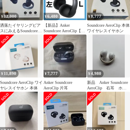
12,000
6,480
8,777
¥
¥
¥
洒落たイヤリングピア
【新品】Anker
Soundcore AeroClip 本体
スにみえるSoundcore
Soundcore AeroClip【ブ
ワイヤレスイヤホン
AeroClip
ラック•左イヤホン】
11,890
7,777
4,980
¥
¥
¥
Soundcore AeroClip ワイ
Anker Soundcore
新品 Anker Soundcore
ヤレスイヤホン 本体
AeroClip 片耳
AeroClip 右耳 ホワ
イト イヤホン