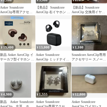
1,180
5,980
699
¥
¥
¥
Anker Soundcore
【美品】 Soundcore
【新品】Soundcore
AeroClip専用アクセサ
AeroClip 右イヤホン の
AeroClip 交換用イヤー
リー スノー
み ホワイト
ピース 充電器
15,400
13,000
1,100
¥
¥
¥
新品 Anker AeroClip イ
Anker Soundcore
Soundcore AeroClip専用
ヤーカフ型イヤホン ピ
AeroClip ミッドナイト
アクセサリー スノー
ンクブラウン
ブラック
anker
4,980
1,555
12,800
¥
¥
¥
新品 Anker Soundcore
Anker Soundcore
Anker Soundcore
AeroClip 左耳 ホワ
AeroClip専用アクセサ
AeroClip ワイヤレスイ