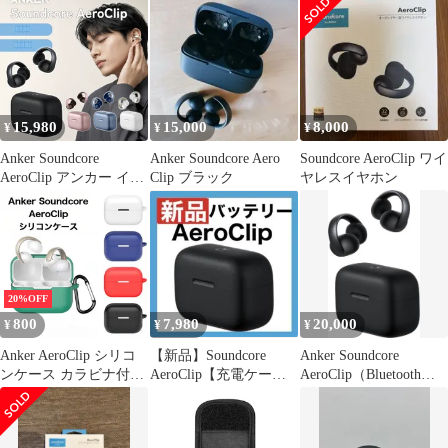
コア イヤホン 充電器
チャージングケース
A3388 ブラック 完動品
V2322
15,980
15,000
8,000
¥
¥
¥
Anker Soundcore
Anker Soundcore Aero
Soundcore AeroClip ワイ
AeroClip アンカー イヤ
Clip ブラック
ヤレスイヤホン
ホン Bluetooth 5.4 ワイ
ヤレス イヤーカフ オー
プンイヤー ワイヤレス
イヤホン 可愛い おしゃ
れ 高音質 長時間再生
落ちない 外れにくい 軽
20%OFF
量 耳掛け 防水 通話 ノ
800
7,980
20,000
¥
¥
¥
イズ低減
Anker AeroClip シリコ
【新品】Soundcore
Anker Soundcore
ンケース カラビナ付き
AeroClip【充電ケース•
AeroClip（Bluetooth
ケース
ブラック】
5.4）