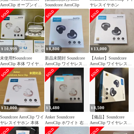
AeroClip オープンイヤ
Soundcore AeroClip
ヤレスイヤホン
ーイヤホン
10,999
8,800
13,000
¥
¥
¥
未使用❗️Soundcore
新品未開封 Soundcore
【Anker】Soundcore
AeroClip 本体 ワイヤレ
AeroClip ワイヤレスイ
AeroClip ワイヤレスイ
スイヤホン
ヤホン ブラック
ヤホン
12,000
3,480
8,500
¥
¥
¥
Soundcore AeroClip ワイ
Anker Soundcore
【備品】Soundcore
ヤレスイヤホン 本体
AeroClip ホワイト 右イ
AeroClip ワイヤレスイ
ヤホンのみ
ヤホン 本体