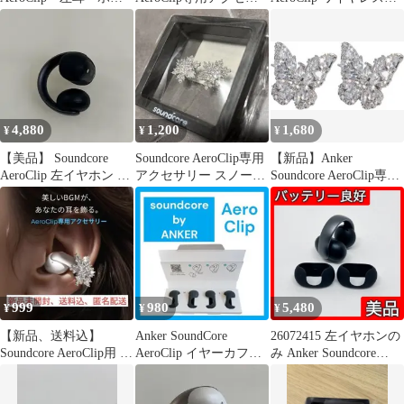
イト イヤホン
リー スノー
ヤホン ケース付き
4,880
1,200
1,680
¥
¥
¥
【美品】 Soundcore
Soundcore AeroClip専用
【新品】Anker
AeroClip 左イヤホン の
アクセサリー スノー
Soundcore AeroClip専用
み ブラック
anker
アクセサリー
999
980
5,480
¥
¥
¥
【新品、送料込】
Anker SoundCore
26072415 左イヤホンの
Soundcore AeroClip用 ア
AeroClip イヤーカフキ
み Anker Soundcore
クセサリー スノー
ャップ
AeroClip A3388N11 ミッ
ドナイトブラック L 左