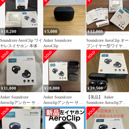
10,200
5,000
12,000
¥
¥
¥
Soundcore AeroClip ワイ
Anker Soundcore
Soundcore AeroClip オー
ヤレスイヤホン 本体
AeroClip
プンイヤー型ワイヤレ
スイヤホン
11,000
10,000
10,500
¥
¥
¥
Anker Soundcore
Anker Soundcore
【美品】 Anker
Aeroclipアンカー サウ
Aeroclipアンカー サウ
Soundcore Aeroclipアン
ンドコア
ンドコア
カー サウンドコア