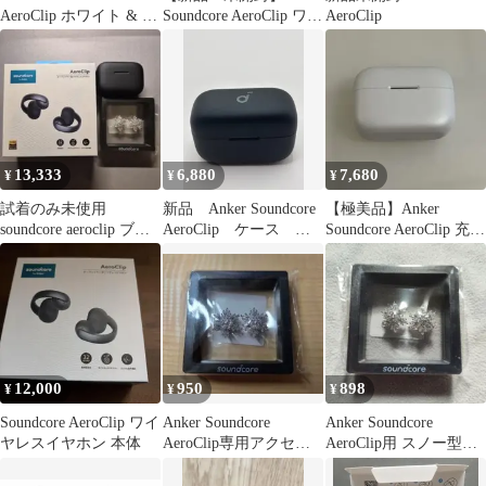
AeroClip ホワイト & ゴ
Soundcore AeroClip ワイ
AeroClip
ールド
ヤレスイヤホン
13,333
6,880
7,680
¥
¥
¥
試着のみ未使用
新品 Anker Soundcore
【極美品】Anker
soundcore aeroclip ブラ
AeroClip ケース ブ
Soundcore AeroClip 充電
ック 黒
ラック イヤホン
ケースのみ
12,000
950
898
¥
¥
¥
Soundcore AeroClip ワイ
Anker Soundcore
Anker Soundcore
ヤレスイヤホン 本体
AeroClip専用アクセサ
AeroClip用 スノー型ア
リー スノー
クセサリー