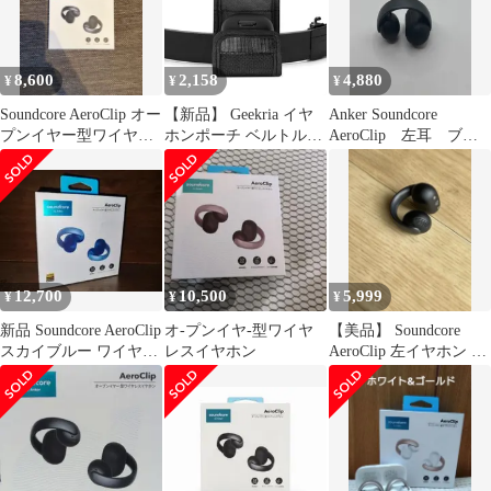
8,600
2,158
4,880
¥
¥
¥
Soundcore AeroClip オー
【新品】 Geekria イヤ
Anker Soundcore
プンイヤー型ワイヤレ
ホンポーチ ベルトルー
AeroClip 左耳 ブラ
スイヤホン
プ付きアンカー Anker
ック イヤホン
Soundcores Liberty 5,
AeroClip, AeroFit 2,
Liberty 4 Pro, C40i,
P40i, P30i, C30i, Libert
1
12,700
10,500
5,999
¥
¥
¥
新品 Soundcore AeroClip
オ-プンイヤ-型ワイヤ
【美品】 Soundcore
スカイブルー ワイヤレ
レスイヤホン
AeroClip 左イヤホン の
スイヤホン
み ブラック