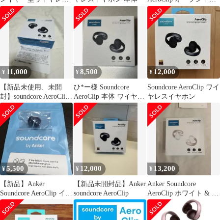
イヤホン
ーイヤホン 黒
11,000
8,500
12,000
¥
¥
¥
【新品未使用、未開
ひ*ー様 Soundcore
Soundcore AeroClip ワイ
封】soundcore AeroClip
AeroClip 本体 ワイヤレ
ヤレスイヤホン
ワイヤレスイヤホン
スイヤホン
5,500
12,000
13,200
¥
¥
¥
【新品】Anker
【新品未開封品】Anker
Anker Soundcore
Soundcore AeroClip イヤ
soundcore AeroClip
AeroClip ホワイト & ゴ
ホン本体(右のみ)
ールド