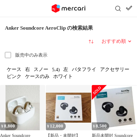
Anker Soundcore AeroClip の検索結果
並び替え
販売中のみ表示
ケース
右
スノー
左
バタフライ
アクセサリー
5.4)
ピンク
ケースのみ
ホワイト
8,800
12,000
8,500
¥
¥
¥
Anker Soundcore
【新品・未開封】
新品未開封 Soundcore