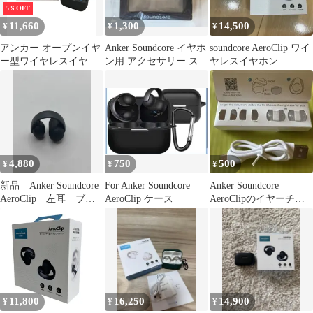
5%OFF
11,660
1,300
14,500
¥
¥
¥
アンカー オープンイヤ
Anker Soundcore イヤホ
soundcore AeroClip ワイ
ー型ワイヤレスイヤホ
ン用 アクセサリー スノ
ヤレスイヤホン
ン Soundcore AeroClip
ー
A3388N11 Anker
4,880
750
500
¥
¥
¥
新品 Anker Soundcore
For Anker Soundcore
Anker Soundcore
AeroClip 左耳 ブラ
AeroClip ケース
AeroClipのイヤーチッ
ック イヤホン
プ
11,800
16,250
14,900
¥
¥
¥