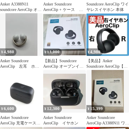
Anker A3388N11
Anker Soundcore
Soundcore AeroClip ワイ
soundcore AeroClip オー
AeroClip + ケース セ
ヤレスイヤホン 本体
プンイヤー型 ワイヤレ
ット
スイヤホン サウンドコ
ア アンカー 音響機材
未使用 Y11509827
4,980
13,000
4,980
¥
¥
¥
Anker Soundcore
【新品】Soundcore
【美品】Anker
AeroClip 左耳 ホワ
AeroClip オープンイヤ
Soundcore AeroClip【右
イト イヤホン
ー型ワイヤレスイヤホ
イヤホン】
ン
6,600
12,300
15,399
¥
¥
¥
Anker Soundcore
Anker Soundcore
Anker Soundcore
AeroClip 充電ケースの
AeroClip イヤホン
AeroClip A3388N11 ワイ
み USED美品 サウンド
ヤレス