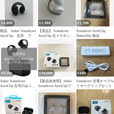
耳 Aero Clip オープンイ
ヤー
4,880
5,980
1,200
¥
¥
¥
新品 Anker Soundcore
【美品】 Soundcore
Soundcore AeroClip
AeroClip 右耳 ブラ
AeroClip 左イヤホン の
Butterflies 新品
ック イヤホン
み ホワイト
6,300
16,000
600
¥
¥
¥
Anker Soundcore
【新品未使用】Anker
Soundcore 充電ケーブル
AeroClip 左耳のみ L ブ
Soundcore AeroClipワイ
イヤーグリップセット
ラック 新品
ヤレスイヤホン