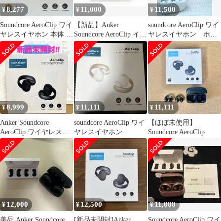
8,277
11,000
11,500
¥
¥
¥
Soundcore AeroClip ワイ
【新品】Anker
soundcore AeroClip ワイ
ヤレスイヤホン 本体 新
Soundcore AeroClip イヤ
ヤレスイヤホン ホワ
品未使用
ホA3388N11
イト&ゴールド
8,999
11,111
11,111
¥
¥
¥
Anker Soundcore
soundcore AeroClip ワイ
【ほぼ未使用】
AeroClip ワイヤレスイ
ヤレスイヤホン
Soundcore AeroClip
ヤホン
12,000
12,500
11,000
¥
¥
¥
美品 Anker Soundcore
[新品未開封]Anker
Soundcore AeroClip ワイ