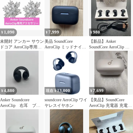
1,090
7,999
980
¥
¥
¥
未開封 アンカー サウン
美品 SoundCore
【新品】Anker
ドコア AeroClip専用ア
AeroClip ミッドナイト
SoundCore AeroClip イ
クセサリー スノー
ブラック 充電ケース
ヤーカフ&充電コード
4,880
13,000
7,699
¥
現在 ¥
¥
Anker Soundcore
soundcore AeroClip ワイ
【美品】SoundCore
AeroClip 右耳 ブラ
ヤレスイヤホン
AeroClip 充電器 充電ケ
ック イヤホン
ース