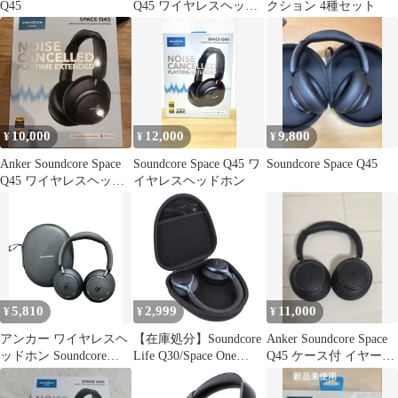
Q45
Q45 ワイヤレスヘッド
クション 4種セット
ホン 本体
10,000
12,000
9,800
¥
¥
¥
Anker Soundcore Space
Soundcore Space Q45 ワ
Soundcore Space Q45
Q45 ワイヤレスヘッド
イヤレスヘッドホン
ホン 本体
5,810
2,999
11,000
¥
¥
¥
アンカー ワイヤレスヘ
【在庫処分】Soundcore
Anker Soundcore Space
ッドホン Soundcore
Life Q30/Space One
Q45 ケース付 イヤーパ
Space Q45 Anker
Pro/Space one/Space
ッド交換済
Q45/Q20i /Q11i/Life