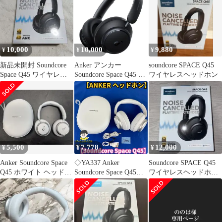
Q35/Life Q20 ワイヤレ
ス ヘッドホン 専用ケー
ス ブラック-Aenllosi
10,000
10,000
9,880
¥
¥
¥
新品未開封 Soundcore
Anker アンカー
soundcore SPACE Q45
Space Q45 ワイヤレス
Soundcore Space Q45 ワ
ワイヤレスヘッドホン
ヘッドホン
イヤレス ヘッドホン ブ
ラック A3040011
5,500
7,778
12,000
¥
¥
¥
Anker Soundcore Space
◇YA337 Anker
Soundcore SPACE Q45
Q45 ホワイト ヘッドホ
Soundcore Space Q45
ワイヤレスヘッドホン
ン
A3040021 ホワイト ヘ
本体
ッドホン ケーブル類 専
用ケース セット アンカ
ー サウンドコア ワイヤ
レスヘッドホン 白