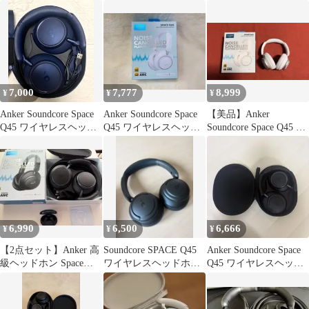
ホン サウンドコア
ス付き
7,000
7,777
8,999
¥
¥
¥
Anker Soundcore Space
Anker Soundcore Space
【美品】Anker
Q45 ワイヤレスヘッド
Q45 ワイヤレスヘッド
Soundcore Space Q45 ホ
ホン
ホン 本体
ワイト 動作確認済
6,990
6,500
6,666
¥
¥
¥
⁠【2点セット】Anker 高
Soundcore SPACE Q45
Anker Soundcore Space
級ヘッドホン Space
ワイヤレスヘッドホン
Q45 ワイヤレスヘッド
Q45 ＆ イヤホン⁠
本体 ネイビー
ホン 本体