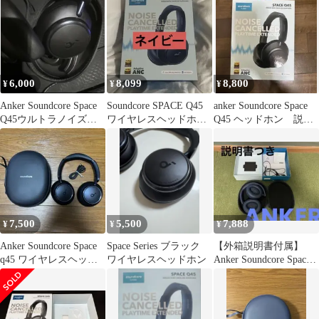
6,000
8,099
8,800
¥
¥
¥
Anker Soundcore Space
Soundcore SPACE Q45
anker Soundcore Space
Q45ウルトラノイズキ
ワイヤレスヘッドホン
Q45 ヘッドホン 説明
ャンセリング
本体 ネイビー
書付
7,500
5,500
7,888
¥
¥
¥
Anker Soundcore Space
Space Series ブラック
【外箱説明書付属】
q45 ワイヤレスヘッド
ワイヤレスヘッドホン
Anker Soundcore Space
ホン 黒
Q45 ヘッドホン