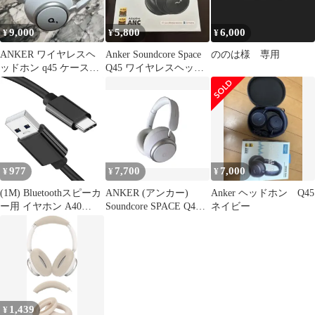
9,000
5,800
6,000
¥
¥
¥
ANKER ワイヤレスヘ
Anker Soundcore Space
ののは様 専用
ッドホン q45 ケース付
Q45 ワイヤレスヘッド
き
ホン 本体
977
7,700
7,000
¥
¥
¥
(1M) Bluetoothスピーカ
ANKER (アンカー)
Anker ヘッドホン Q45
ー用 イヤホン A40
Soundcore SPACE Q45
ネイビー
Space P2/P3 Life Life
サウンドコア スペース
Pro 4/3 Liberty Anker
ノイズキャンセリング
Anker C充電器コード
ワイヤレスヘッドホン
USB USB Q45ヘッドホ
A3040 ホワイト 家
ン用
電/199
Q35/Q30/Q20+Space
Soundc
1,439
¥