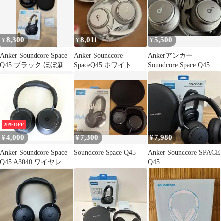
8,300
8,011
5,500
¥
¥
¥
Anker Soundcore Space
Anker Soundcore
Ankerアンカー
Q45 ブラック ほぼ新品
SpaceQ45 ホワイト ケ
Soundcore Space Q45 ワ
使用1回
ース付き
イヤレスヘッドホン
20%OFF
4,000
7,300
7,980
¥
¥
¥
Anker Soundcore Space
Soundcore Space Q45
Anker Soundcore SPACE
Q45 A3040 ワイヤレス
Q45
ヘッドホン☆0518-
585/80・JN