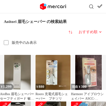
Aoitori 眉毛シェーバー の検索結果
並び替え
販売中のみ表示
1,299
880
300
¥
¥
現在 ¥
AioBos 眉毛シェーバー
Rooro 充電式眉毛シェ
Harmore アイブロウシ
セーフティガード 敏感
ーバー プチソリ
ェイバー ASCC-
肌用 男女兼用 替刃2個
EBT01WH