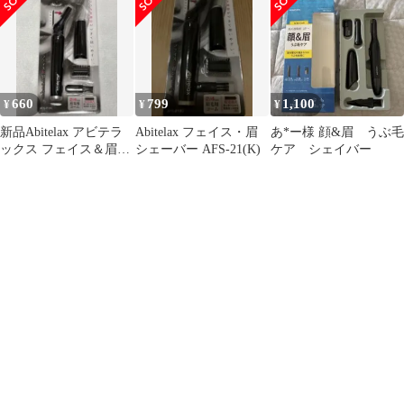
付
660
799
1,100
¥
¥
¥
新品Abitelax アビテラ
Abitelax フェイス・眉
あ*ー様 顔&眉 うぶ毛
ックス フェイス＆眉シ
シェーバー AFS-21(K)
ケア シェイバー
ェーバー ブラック
コーム付