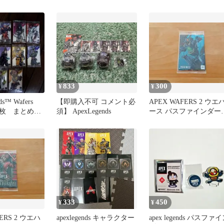
R
り
833
300
¥
¥
nds™ Wafers
【即購入不可 コメント必
APEX WAFERS 2 ウエ
3枚 まとめ売
須】 ApexLegends
ース パスファインダー
PATHFINDER
333
450
¥
¥
ERS 2 ウエハ
apexlegends キャラクター
apex legends パスファ