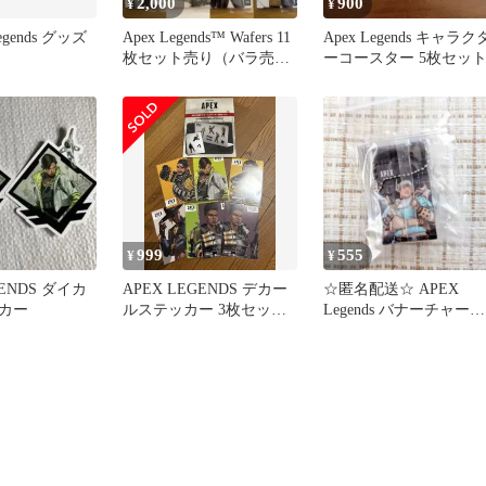
2,000
900
¥
¥
 Legends グッズ
Apex Legends™ Wafers 11
Apex Legends キャラク
枚セット売り（バラ売り
ーコースター 5枚セッ
可）
999
555
¥
¥
GENDS ダイカ
APEX LEGENDS デカー
☆匿名配送☆ APEX
カー
ルステッカー 3枚セット
Legends バナーチャーム
A＆ポストカード付
ヴァンテージ