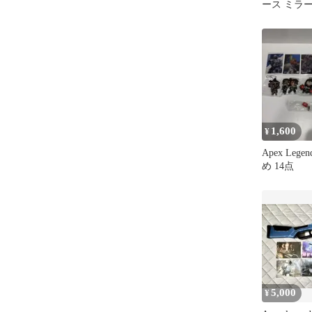
ース ミラ
MIRAGE
1,600
¥
Apex Leg
め 14点
5,000
¥