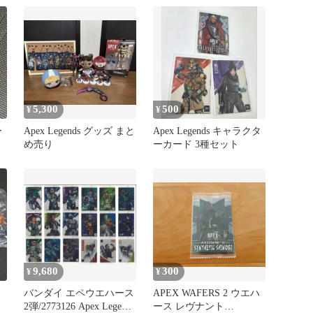
プリートセット
5,300
500
¥
¥
ー
Apex Legends グッズ まと
Apex Legends キャラクタ
め売り
ーカード 3種セット
9,680
300
¥
¥
バンダイ エペウエハース
APEX WAFERS 2 ウエハ
2弾/2773126 Apex Legends
ース レヴナント