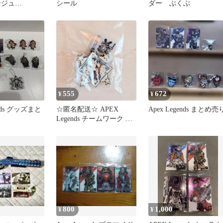
ージュ
シール
ダー ぶくぶ
555
672
¥
¥
ends グッズまと
☆匿名配送☆ APEX
Apex Legends まとめ売
Legends チームワーク バ
ッジ ラバーマスコット
800
1,000
¥
¥