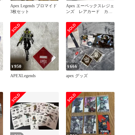
り
Apex Legends ブロマイド
Apex エーペックスレジェ
3枚セット
ンズ レアカード カー
ド
950
666
¥
¥
APEXLegends
apex グッズ