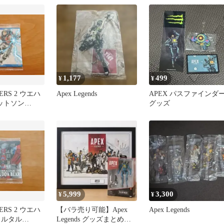
1,177
499
¥
¥
ERS 2 ウエハ
Apex Legends
APEX パスファインダ
ワットソン
グッズ
5,999
3,300
¥
¥
ERS 2 ウエハ
【バラ売り可能】Apex
Apex Legends
ラルタル
Legends グッズまとめ売