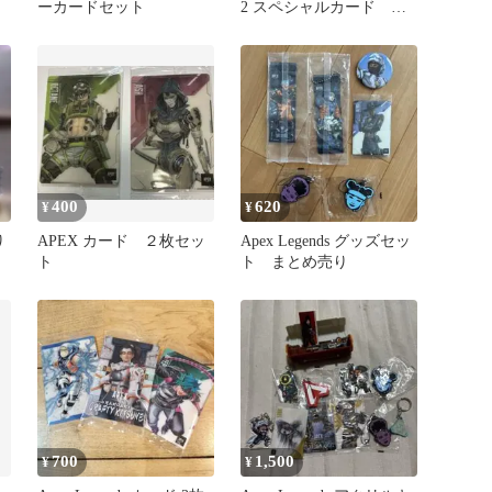
ーカードセット
2 スペシャルカード
No.30 他5枚
400
620
¥
¥
り
APEX カード ２枚セッ
Apex Legends グッズセッ
ト
ト まとめ売り
700
1,500
¥
¥