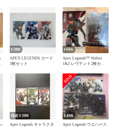
Wafers 2 全30種 セット
REVENANT
300
666
¥
¥
ハ
APEX LEGENDS カード
Apex Legends™ Wafers
3枚セット
1&2 レヴナント2枚セッ
ト
300
498
現在 ¥
¥
イン
Apex Legends キャラクタ
Apex Legends ウエハース