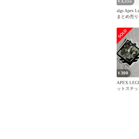
3,555
¥
algs Apex
まとめ売り
300
¥
APEX LE
ットステッ