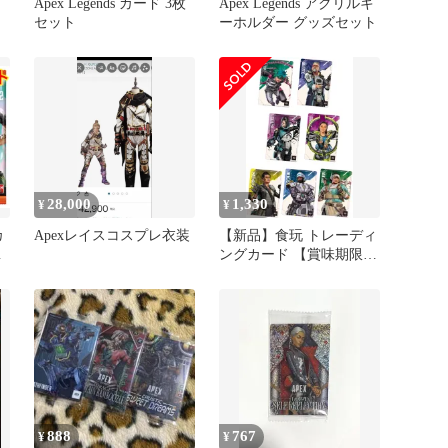
Apex Legends カード 3枚
Apex Legends アクリルキ
セット
ーホルダー グッズセット
28,000
1,330
¥
¥
カ
Apexレイスコスプレ衣装
【新品】食玩 トレーディ
ングカード 【賞味期限切
リ
れ】【BOX】Apex
Legends Wafers 2
888
767
¥
¥