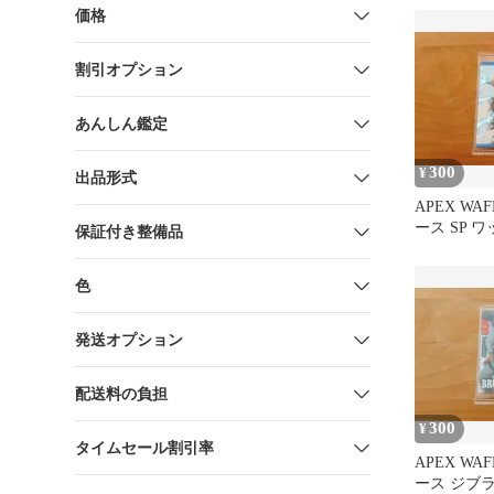
価格
割引オプション
あんしん鑑定
300
¥
出品形式
APEX WAF
ース SP 
保証付き整備品
WATSON
色
発送オプション
配送料の負担
300
¥
タイムセール割引率
APEX WAF
ース ジブ