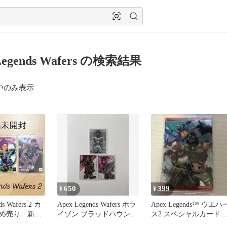
Legends Wafers の検索結果
中のみ表示
650
399
¥
¥
ds Wafers 2 カ
Apex Legends Wafers ホラ
Apex Legends™ ウエハ
め売り 新品
イゾン ブラッドハウンド
ス2 スペシャルカー
ランパート
No.30 未開封