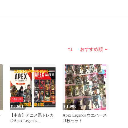
並び替え
5%OFF
5,681
1,900
¥
¥
ー
【中古】アニメ系トレカ
Apex Legends ウエハース
ド
◇Apex Legends
21枚セット
Wafers[2692972] フルコン