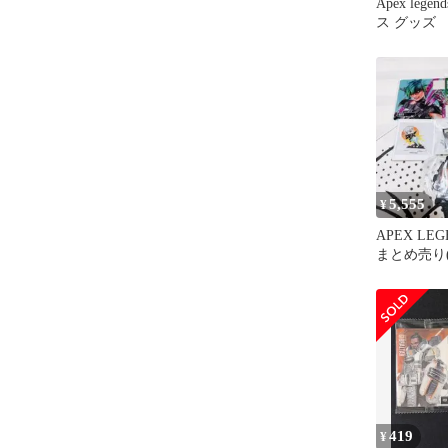
Apex leg
ス グッズ
5,555
¥
APEX LE
まとめ売り
ト)
419
¥