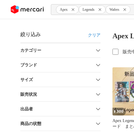
ンツにスキップ
Apex
Legends
Wafers
絞り込み
Apex 
クリア
カテゴリー
販売
ブランド
サイズ
販売状況
出品者
300
¥
Apex Legen
商品の状態
ード まと
未開封