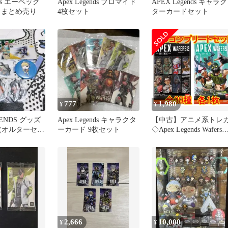
ends エーペック
Apex Legends ブロマイド
APEX Legends キャラク
 まとめ売り
4枚セット
ターカードセット
777
1,980
¥
¥
GENDS グッズ
Apex Legends キャラクタ
【中古】アニメ系トレ
(オルターセッ
ーカード 9枚セット
◇Apex Legends Wafers
2[2773126] フルコンプ
ートセット
2,666
10,000
¥
¥