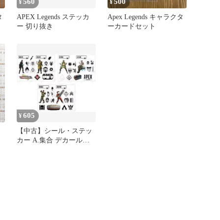
560
500
¥
¥
タ
APEX Legends ステッカ
Apex Legends キャラクタ
ト
ー 切り抜き
ーカードセット
605
¥
【中古】シール・ステッ
カー A.集合 デカールス
テッカー3枚セット
「Apex Legends」