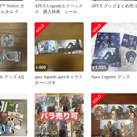
d™ Wafers カ
APEX Legendsエイペック
APEX グッズまとめ売
ラルタル クリ
ス 購入特典 シール
ト
ステッカー 全5種
400
1,555
¥
¥
nds グッズ 4点
apex legends apexキャラク
Apex Legends グッズ
ターハガキ