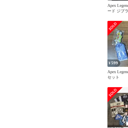
Apex Legen
ード ジブ
プト セッ
599
¥
Apex Lege
セット